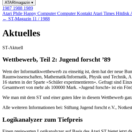
ATARImagazin
▾
1987
1988
1989
Atari Phile
Happy Computer
Computer Kontakt
Atari Times
Hitdisk
← ST-Magazin 11 / 1988
Aktuelles
ST-Aktuell
Wettbewerb, Teil 2: Jugend forscht ’89
Wem der Informatikwettbewerb zu einseitig ist, dem hat der neue Bu
Raumwissenschaften, Mathematik/Informatik, Physik und Technik, Arbe
16 starten in der Sparte »Schüler experimentieren«. Gefragt sind Ei
Gesamtwert von mehr als 100000 Mark. »Jugend forscht« ist ein Förd
Wie man mit dem ST und einer guten Idee in diesem Wettbewerb ganz n
Alle weiteren Informationen bei: Stiftung Jugend forscht e.V., Notk
Logikanalyzer zum Tiefpreis
Einen preiswerten Logikanalyzer auf Basis des Atari ST bietet jetz