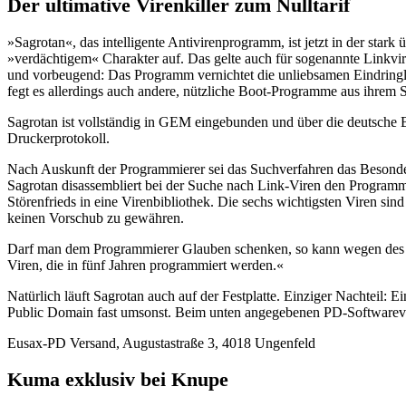
Der ultimative Virenkiller zum Nulltarif
»Sagrotan«, das intelligente Antivirenprogramm, ist jetzt in der star
»verdächtigem« Charakter auf. Das gelte auch für sogenannte Linkvir
und vorbeugend: Das Programm vernichtet die unliebsamen Eindringli
fegt es allerdings auch andere, nützliche Boot-Programme aus ihrem S
Sagrotan ist vollständig in GEM eingebunden und über die deutsche 
Druckerprotokoll.
Nach Auskunft der Programmierer sei das Suchverfahren das Besonder
Sagrotan disassembliert bei der Suche nach Link-Viren den Progra
Störenfrieds in eine Virenbibliothek. Die sechs wichtigsten Viren sin
keinen Vorschub zu gewähren.
Darf man dem Programmierer Glauben schenken, so kann wegen des P
Viren, die in fünf Jahren programmiert werden.«
Natürlich läuft Sagrotan auch auf der Festplatte. Einziger Nachteil: 
Public Domain fast umsonst. Beim unten angegebenen PD-Softwarevers
Eusax-PD Versand, Augustastraße 3, 4018 Ungenfeld
Kuma exklusiv bei Knupe