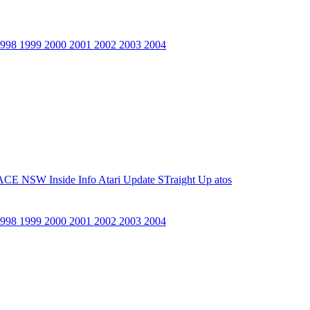
1998
1999
2000
2001
2002
2003
2004
ACE NSW Inside Info
Atari Update
STraight Up
atos
1998
1999
2000
2001
2002
2003
2004