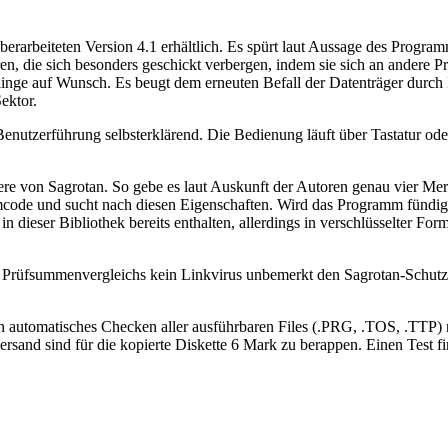
k überarbeiteten Version 4.1 erhältlich. Es spürt laut Aussage des Prog
en, die sich besonders geschickt verbergen, indem sie sich an andere
nge auf Wunsch. Es beugt dem erneuten Befall der Datenträger durch 
ektor.
Benutzerführung selbsterklärend. Die Bedienung läuft über Tastatur o
e von Sagrotan. So gebe es laut Auskunft der Autoren genau vier Mer
mmcode und sucht nach diesen Eigenschaften. Wird das Programm fünd
d in dieser Bibliothek bereits enthalten, allerdings in verschlüsselte
rüfsummenvergleichs kein Linkvirus unbemerkt den Sagrotan-Schutz 
Ein automatisches Checken aller ausführbaren Files (.PRG, .TOS, .TTP) n
and sind für die kopierte Diskette 6 Mark zu berappen. Einen Test fi