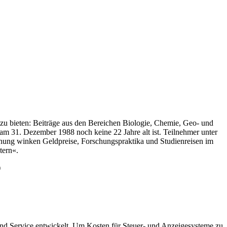
zu bieten: Beiträge aus den Bereichen Biologie, Chemie, Geo- und
am 31. Dezember 1988 noch keine 22 Jahre alt ist. Teilnehmer unter
ohnung winken Geldpreise, Forschungspraktika und Studienreisen im
tern«.
)
und Service entwickelt. Um Kosten für Steuer- und Anzeigesysteme zu