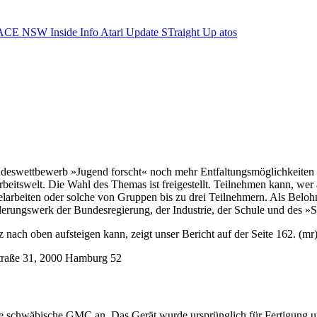
ACE NSW Inside Info
Atari Update
STraight Up
atos
ndeswettbewerb »Jugend forscht« noch mehr Entfaltungsmöglichkeiten 
itswelt. Die Wahl des Themas ist freigestellt. Teilnehmen kann, wer 
nzelarbeiten oder solche von Gruppen bis zu drei Teilnehmern. Als Bel
erungswerk der Bundesregierung, der Industrie, der Schule und des »S
ach oben aufsteigen kann, zeigt unser Bericht auf der Seite 162. (mr
estraße 31, 2000 Hamburg 52
t die schwäbische GMC an. Das Gerät wurde ursprünglich für Fertigung 