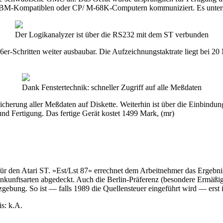
ST, IBM-Kompatiblen oder CP/ M-68K-Computern kommuniziert. Es unte
Der Logikanalyzer ist über die RS232 mit dem ST verbunden
6er-Schritten weiter ausbaubar. Die Aufzeichnungstaktrate liegt bei 20
Dank Fenstertechnik: schneller Zugriff auf alle Meßdaten
eicherung aller Meßdaten auf Diskette. Weiterhin ist über die Einbin
d Fertigung. Das fertige Gerät kostet 1499 Mark, (mr)
ür den Atari ST. »Est/Lst 87« errechnet dem Arbeitnehmer das Ergebni
kunftsarten abgedeckt. Auch die Berlin-Präferenz (besondere Ermäßigu
zgebung. So ist — falls 1989 die Quellensteuer eingeführt wird — erst
s: k.A.