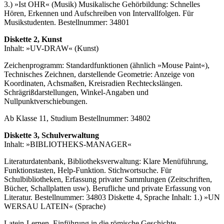
3.) »Ist OHR« (Musik) Musikalische Gehörbildung: Schnelles
Hören, Erkennen und Aufschreiben von Intervallfolgen. Für
Musikstudenten. Bestellnummer: 34801
Diskette 2, Kunst
Inhalt: »UV-DRAW« (Kunst)
Zeichenprogramm: Standardfunktionen (ähnlich »Mouse Paint«),
Technisches Zeichnen, darstellende Geometrie: Anzeige von
Koordinaten, Achsmaßen, Kreisradien Rechteckslängen.
Schrägrißdarstellungen, Winkel-Angaben und
Nullpunktverschiebungen.
Ab Klasse 11, Studium Bestellnummer: 34802
Diskette 3, Schulverwaltung
Inhalt: »BIBLIOTHEKS-MANAGER«
Literaturdatenbank, Bibliotheksverwaltung: Klare Menüführung,
Funktionstasten, Help-Funktion. Stichwortsuche. Für
Schulbibliotheken, Erfassung privater Sammlungen (Zeitschriften,
Bücher, Schallplatten usw). Berufliche und private Erfassung von
Literatur. Bestellnummer: 34803 Diskette 4, Sprache Inhalt: 1.) »UN
WERSAU LATEIN« (Sprache)
Latein-Lernen, Einführung in die römische Geschichte,