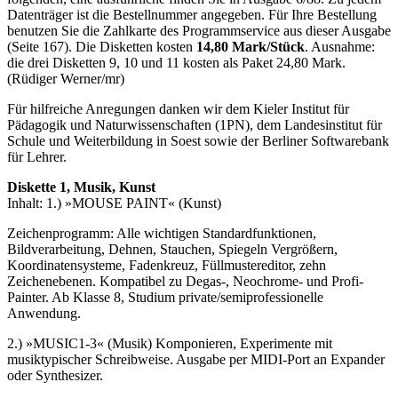
Datenträger ist die Bestellnummer angegeben. Für Ihre Bestellung
benutzen Sie die Zahlkarte des Programmservice aus dieser Ausgabe
(Seite 167). Die Disketten kosten
14,80 Mark/Stück
. Ausnahme:
die drei Disketten 9, 10 und 11 kosten als Paket 24,80 Mark.
(Rüdiger Werner/mr)
Für hilfreiche Anregungen danken wir dem Kieler Institut für
Pädagogik und Naturwissenschaften (1PN), dem Landesinstitut für
Schule und Weiterbildung in Soest sowie der Berliner Softwarebank
für Lehrer.
Diskette 1, Musik, Kunst
Inhalt: 1.) »MOUSE PAINT« (Kunst)
Zeichenprogramm: Alle wichtigen Standardfunktionen,
Bildverarbeitung, Dehnen, Stauchen, Spiegeln Vergrößern,
Koordinatensysteme, Fadenkreuz, Füllmustereditor, zehn
Zeichenebenen. Kompatibel zu Degas-, Neochrome- und Profi-
Painter. Ab Klasse 8, Studium private/semiprofessionelle
Anwendung.
2.) »MUSIC1-3« (Musik) Komponieren, Experimente mit
musiktypischer Schreibweise. Ausgabe per MIDI-Port an Expander
oder Synthesizer.