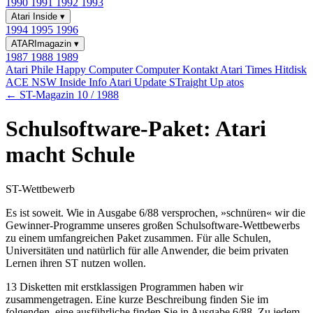
1990
1991
1992
1993
Atari Inside
▾
1994
1995
1996
ATARImagazin
▾
1987
1988
1989
Atari Phile
Happy Computer
Computer Kontakt
Atari Times
Hitdisk
ACE NSW Inside Info
Atari Update
STraight Up
atos
← ST-Magazin 10 / 1988
Schulsoftware-Paket: Atari
macht Schule
ST-Wettbewerb
Es ist soweit. Wie in Ausgabe 6/88 versprochen, »schnüren« wir die
Gewinner-Programme unseres großen Schulsoftware-Wettbewerbs
zu einem umfangreichen Paket zusammen. Für alle Schulen,
Universitäten und natürlich für alle Anwender, die beim privaten
Lernen ihren ST nutzen wollen.
13 Disketten mit erstklassigen Programmen haben wir
zusammengetragen. Eine kurze Beschreibung finden Sie im
folgenden, eine ausführliche finden Sie in Ausgabe 6/88. Zu jedem