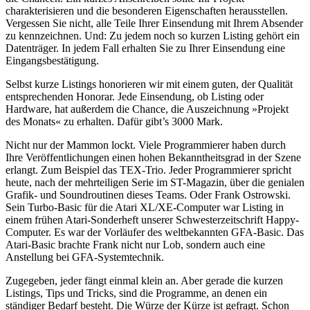
charakterisieren und die besonderen Eigenschaften herausstellen.
Vergessen Sie nicht, alle Teile Ihrer Einsendung mit Ihrem Absender
zu kennzeichnen. Und: Zu jedem noch so kurzen Listing gehört ein
Datenträger. In jedem Fall erhalten Sie zu Ihrer Einsendung eine
Eingangsbestätigung.
Selbst kurze Listings honorieren wir mit einem guten, der Qualität
entsprechenden Honorar. Jede Einsendung, ob Listing oder
Hardware, hat außerdem die Chance, die Auszeichnung »Projekt
des Monats« zu erhalten. Dafür gibt’s 3000 Mark.
Nicht nur der Mammon lockt. Viele Programmierer haben durch
Ihre Veröffentlichungen einen hohen Bekanntheitsgrad in der Szene
erlangt. Zum Beispiel das TEX-Trio. Jeder Programmierer spricht
heute, nach der mehrteiligen Serie im ST-Magazin, über die genialen
Grafik- und Soundroutinen dieses Teams. Oder Frank Ostrowski.
Sein Turbo-Basic für die Atari XL/XE-Computer war Listing in
einem frühen Atari-Sonderheft unserer Schwesterzeitschrift Happy-
Computer. Es war der Vorläufer des weltbekannten GFA-Basic. Das
Atari-Basic brachte Frank nicht nur Lob, sondern auch eine
Anstellung bei GFA-Systemtechnik.
Zugegeben, jeder fängt einmal klein an. Aber gerade die kurzen
Listings, Tips und Tricks, sind die Programme, an denen ein
ständiger Bedarf besteht. Die Würze der Kürze ist gefragt. Schon