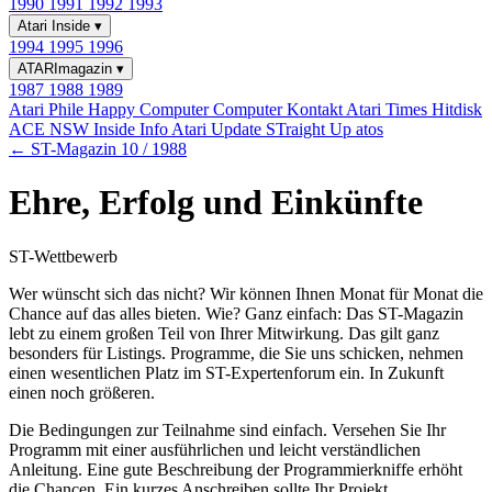
1990
1991
1992
1993
Atari Inside
▾
1994
1995
1996
ATARImagazin
▾
1987
1988
1989
Atari Phile
Happy Computer
Computer Kontakt
Atari Times
Hitdisk
ACE NSW Inside Info
Atari Update
STraight Up
atos
← ST-Magazin 10 / 1988
Ehre, Erfolg und Einkünfte
ST-Wettbewerb
Wer wünscht sich das nicht? Wir können Ihnen Monat für Monat die
Chance auf das alles bieten. Wie? Ganz einfach: Das ST-Magazin
lebt zu einem großen Teil von Ihrer Mitwirkung. Das gilt ganz
besonders für Listings. Programme, die Sie uns schicken, nehmen
einen wesentlichen Platz im ST-Expertenforum ein. In Zukunft
einen noch größeren.
Die Bedingungen zur Teilnahme sind einfach. Versehen Sie Ihr
Programm mit einer ausführlichen und leicht verständlichen
Anleitung. Eine gute Beschreibung der Programmierkniffe erhöht
die Chancen. Ein kurzes Anschreiben sollte Ihr Projekt