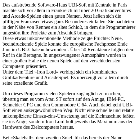
Das aufstrebende Software-Haus UBI-Soft mit Zentrale in Paris
machte sich vor allem in Frankreich mit über 20 Grafikadventures
und Arcade-Spielen einen guten Namen. Jetzt ließen sich die
pfiffigen Franzosen etwas ganz Besonderes einfallen: Sie pachteten
in der Nähe von Rennes ein altes Schloß, in dem die Programmierer
ungestört ihre Projekte zum Abschluß bringen.
Diese etwas unkonventionelle Methode zeigte Früchte: Neue,
beeindruckende Spiele konnte die europäische Fachpresse Ende
Juni im UBI-Chateau bewundern. Über 50 Redakteure folgten dem
Ruf in die Bretagne. In ungezwungener Atmosphäre wurden in
einer großen Halle die neuen Spiele auf den verschiedensten
Computern präsentiert.
Unter dem Titel »Iron Lord« verbirgt sich ein kombiniertes
Grafikadventure und ArcadeSpiel. Es überzeugt vor allem durch
seine exzellente Grafik.
Um dieses Programm vielen Spielern zugänglich zu machen,
übertrug man es vom Atari ST sofort auf den Amiga, IBM-PC,
Schneider CPC und den Commodore C 64. Auch dabei geht UBI-
Soft einen außergewöhnlichen Weg: Nicht eine schnelle und relativ
unkomplizierte Einszu-eins-Umsetzung auf die Zielmaschine faßten
sie ins Auge, sondern Iron Lord holt jeweils das Maximum aus der
Hardware des Zielcomputers heraus.
Bei »Skateball«, dem zweiten Spiel, für das bereits der Name