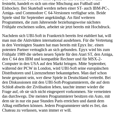
feststeht, handelt es sich um eine Mischung aus Fußball und
Eishockey. Bei Skateball werden neben einer ST- auch IBM-PC-,
Amiga- und Commodore C 64-Versionen verfügbar sein. Beide
Spiele sind für September angekündigt. An fünf weiteren
Programmen, die zum Jahresende beziehungsweise nächstes
Frühjahr erscheinen sollen, arbeitet sie jetzt bereits mit Hochdruck.
Nachdem sich UBI-Soft in Frankreich bereits fest etabliert hat, will
man nun die Aktivitäten international ausdehnen. Für die Vertretung
in den Vereinigten Staaten hat man bereits mit Epyx Inc. einen
potenten Partner vertraglich an sich gebunden. Epyx wird bis zum
Frühjahr 1989 die sieben neuen Spiele für den Atari ST, den Amiga,
den C 64 den IBM und kompatible Rechner und für MSX-2-
Computer in den USA auf den Markt bringen. Mitte September,
während der PCW in London, wird UBI-Soft seine europäischen
Distributoren und Lizenznehmer bekanntgeben. Man darf schon
heute gespannt sein, wer diese Spiele in Deutschland vertreibt. Bei
den Diskussionen mit den UBI-Soft-Programmierern, die auf dem
Schloß abseits der Zivilisation leben, tauchte immer wieder die
Frage auf, ob sie sich nicht eingesperrt vorkommen. Sie verneinten
das durchwegs. Die meisten Programmierer besitzen ein Auto, mit
dem sie in nur ein paar Stunden Paris erreichen und damit dem
Alltag entfliehen können. Jedem Programmierer steht es frei, das
Chateau zu verlassen, wann immer er will.