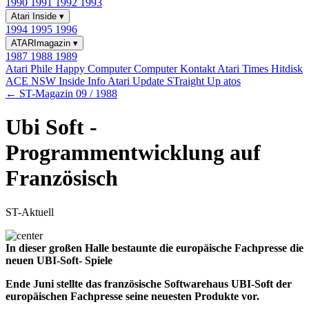
1990
1991
1992
1993
Atari Inside
▾
1994
1995
1996
ATARImagazin
▾
1987
1988
1989
Atari Phile
Happy Computer
Computer Kontakt
Atari Times
Hitdisk
ACE NSW Inside Info
Atari Update
STraight Up
atos
← ST-Magazin 09 / 1988
Ubi Soft -
Programmentwicklung auf
Französisch
ST-Aktuell
In dieser großen Halle bestaunte die europäische Fachpresse die
neuen UBI-Soft- Spiele
Ende Juni stellte das französische Softwarehaus UBI-Soft der
europäischen Fachpresse seine neuesten Produkte vor.