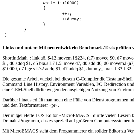
		while (i<10000)

		{

			++i;

			++dummy;

		}

	}

Links und unten: Mit neu entwickeln Benchmark-Tests prüften 
ShortIntMath_: link a6, $-12 movem.l $224, (a7) moveq $0, d7 moveq
$1, d6 addq $1, d5 bra.s L7 L5: move d7, d0 add d6, d0 movem.l (a7
$10000, d7 bge.s L32 addq $1, d7 addq $1, dummy_ bra.s L33 L32: a
Die gesamte Arbeit wickelt bei diesem C-Compiler die Tastatur-She
Command-Line-History, Environment-Variablen, I/O-Redirection und 
eine GEM-Shell dürfte wegen der ausgiebigen Nutzung von Environme
Darüber hinaus erhält man noch eine Fülle von Dienstprogrammen 
und den Textformatierer »pr«.
Der mitgelieferte TOS-Editor »MicroEMACS« dürfte vielen Lesern be
Domain-Programm, das es speziell auf größeren Computersystemen in e
Mit MicroEMACS steht dem Programmierer ein solider Editor zu Verfü