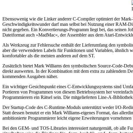
Ebensowenig wie die Linker anderer C-Compiler optimiert der Mark-Wi
Geschwindigkeitswunder darf man selbst bei Nutzung einer RAM-Disk 
nicht gegeben. Ein Konvertierungs-Programm liegt bei, das seinen Jo
Dateiformat auch »MadMac«, der Assembler aus dem Atari-Entwicklu
Als Werkzeug zur Fehlersuche enthält der Lieferumfang den symbol
aber die verwendeten Labels für Funktionen und Variablen, ähnlich
komfortabler als die meisten anderen auf dem ST.
Zusätzlich bietet Mark Williams den symbolischen Source-Code-Deb
direkt auswerten. In der Kombination mit dem extra zu zahlendem Deb
kommenden Ausgaben näher.
Ein wichtiger Gesichtspunkt eines C-Entwicklungssystems sind Umfang
Portieren von Programmen von diesem Betriebssystem her vereinfacht
Programmierern ein Rätsel sein. Die mitgelieferten Line-A-Bibliothe
Der Startup-Code des C-Runtime-Moduls unterstützt weder I/O-Red
Statt dessen benutzt er ein Mark Williams-eigenes Format, das aller
ambitionierte Programmierer leicht eigene Erweiterungen vornehmen k
Bei den GEM- und TOS-Libraries interessiert naturgemäß, ob alle Fun