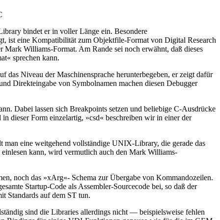
C
brary bindet er in voller Länge ein. Besondere
 ist eine Kompatibilität zum Objektfile-Format von Digital Research
mmer Mark Williams-Format. Am Rande sei noch erwähnt, daß dieses
at« sprechen kann.
 das Niveau der Maschinensprache herunterbegeben, er zeigt dafür
ing und Direkteingabe von Symbolnamen machen diesen Debugger
n. Dabei lassen sich Breakpoints setzen und beliebige C-Ausdrücke
n dieser Form einzelartig, »csd« beschreiben wir in einer der
lt man eine weitgehend vollständige UNIX-Library, die gerade das
 einlesen kann, wird vermutlich auch den Mark Williams-
nommen, noch das »xArg«- Schema zur Übergabe von Kommandozeilen.
 gesamte Startup-Code als Assembler-Sourcecode bei, so daß der
mit Standards auf dem ST tun.
ändig sind die Libraries allerdings nicht — beispielsweise fehlen