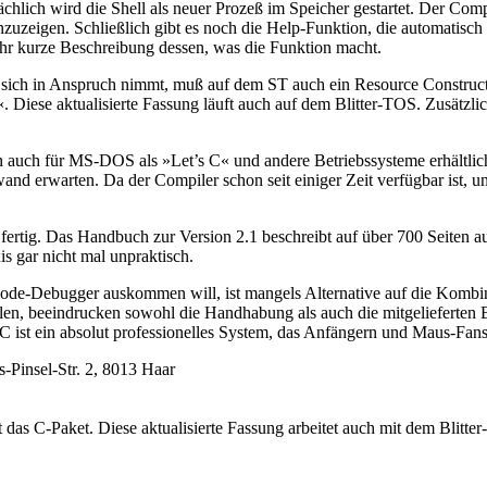
sächlich wird die Shell als neuer Prozeß im Speicher gestartet. Der Co
nzuzeigen. Schließlich gibt es noch die Help-Funktion, die automatisch
sehr kurze Beschreibung dessen, was die Funktion macht.
ich in Anspruch nimmt, muß auf dem ST auch ein Resource Constructio
ese aktualisierte Fassung läuft auch auf dem Blitter-TOS. Zusätzli
on auch für MS-DOS als »Let’s C« und andere Betriebssysteme erhältl
and erwarten. Da der Compiler schon seit einiger Zeit verfügbar ist, u
 fertig. Das Handbuch zur Version 2.1 beschreibt auf über 700 Seiten
s gar nicht mal unpraktisch.
-Code-Debugger auskommen will, ist mangels Alternative auf die Kom
, beeindrucken sowohl die Handhabung als auch die mitgelieferten Bi
 ist ein absolut professionelles System, das Anfängern und Maus-Fans
Pinsel-Str. 2, 8013 Haar
das C-Paket. Diese aktualisierte Fassung arbeitet auch mit dem Blitt