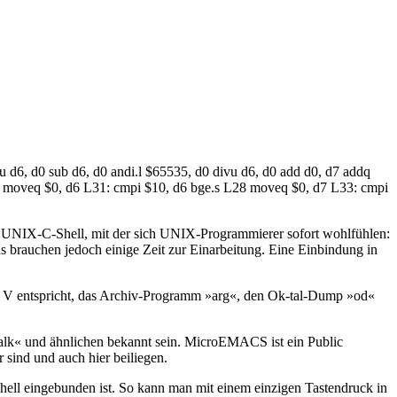
d6, d0 sub d6, d0 andi.l $65535, d0 divu d6, d0 add d0, d7 addq
y_ moveq $0, d6 L31: cmpi $10, d6 bge.s L28 moveq $0, d7 L33: cmpi
r UNIX-C-Shell, mit der sich UNIX-Programmierer sofort wohlfühlen:
brauchen jedoch einige Zeit zur Einarbeitung. Eine Einbindung in
 V entspricht, das Archiv-Programm »arg«, den Ok-tal-Dump »od«
alk« und ähnlichen bekannt sein. MicroEMACS ist ein Public
 sind und auch hier beiliegen.
hell eingebunden ist. So kann man mit einem einzigen Tastendruck in