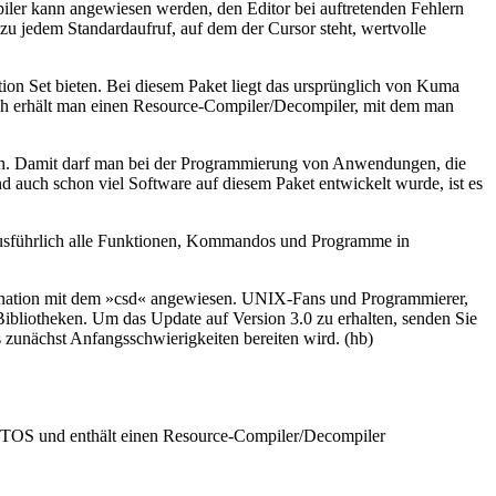
mpiler kann angewiesen werden, den Editor bei auftretenden Fehlern
 zu jedem Standardaufruf, auf dem der Cursor steht, wertvolle
n Set bieten. Bei diesem Paket liegt das ursprünglich von Kuma
ch erhält man einen Resource-Compiler/Decompiler, mit dem man
ich. Damit darf man bei der Programmierung von Anwendungen, die
nd auch schon viel Software auf diesem Paket entwickelt wurde, ist es
 ausführlich alle Funktionen, Kommandos und Programme in
bination mit dem »csd« angewiesen. UNIX-Fans und Programmierer,
bliotheken. Um das Update auf Version 3.0 zu erhalten, senden Sie
 zunächst Anfangsschwierigkeiten bereiten wird. (hb)
er-TOS und enthält einen Resource-Compiler/Decompiler