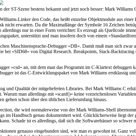
In der ST-Szene bestens bekannt und jetzt noch besser: Mark Williams 
lliams-Linker den Code, das heißt einzelne Objektmodule aus einer Li
nicht erwarten. Da die Maximallänge der Symbole 16 Zeichen beträgt,
b allerdings nur in einer Form verrichtet: Es erzeugt als Quellcode i
ngspaket, unterstützt und man insofern doch von einem »Standardform
ischen Maschinensprache-Debugger »DB«. Damit muß man sich zwar auf
 wie bei »SID68« von Digital Research. Breakpoints, Stack-Backtrac
ugger »csd« an, mit dem man das Programm im C-Klartext debuggen kan
ugger ist das C-Entwicklungspaket von Mark Williams erstklassig und i
 und Qualität der mitgelieferten Libraries. Bei Mark Williams C erhä
. Warum man allerdings mit »scanf()« keine vorzeichenlosen Variablen
ken gehen schon über den üblichen Lieferumfang hinaus.
irection, die wird normalerweise von der Mark Williams-Shell über
dings im Handbuch genau dokumentiert wird. Glücklicherweise liegt der
ann. Schade ist es allerdings, daß sich die Softwarehäuser so schwer 
ktionen genauso eingebunden sind, wie man es gewohnt ist. Ganz vollst