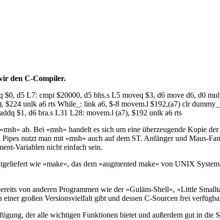
wir den C-Compiler.
 $0, d5 L7: cmpi $20000, d5 bhs.s L5 moveq $3, d6 move d6, d0 mulu 
), $224 unlk a6 rts While_: link a6, $-8 movem.l $192,(a7) clr dumm
ddq $1, d6 bra.s L31 L28: movem.l (a7), $192 unlk a6 rts
ll »msh« ab. Bei »msh« handelt es sich um eine überzeugende Kopie de
Pipes nutzt man mit »msh« auch auf dem ST. Anfänger und Maus-Fans 
nt-Variablen nicht einfach sein.
mitgeliefert wie »make«, das dem »augmented make« von UNIX System
reits von anderen Programmen wie der »Guläm-Shell«, »Little Smallt
iner großen Versionsvielfalt gibt und dessen C-Sourcen frei verfügbar
gung, der alle wichtigen Funktionen bietet und außerdem gut in die S