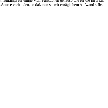
hlen Bindings für einige VDI-Funktionen genauso wie für die im GEM
urce vorhanden, so daß man sie mit erträglichem Aufwand selbst