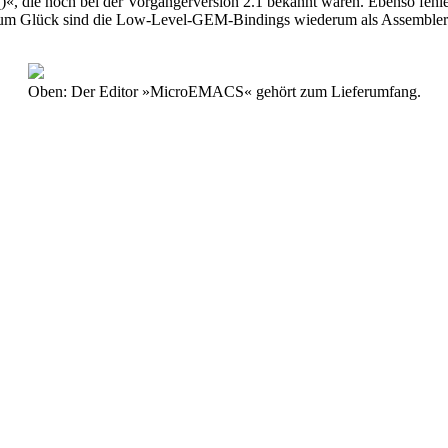
()«, die noch bei der Vorgängerversion 2.1 bekannt waren. Ebenso fe
m Glück sind die Low-Level-GEM-Bindings wiederum als Assembler-So
Oben: Der Editor »MicroEMACS« gehört zum Lieferumfang.