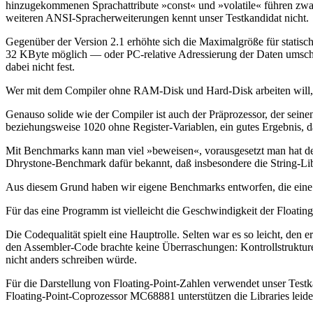
hinzugekommenen Sprachattribute »const« und »volatile« führen zwar
weiteren ANSI-Spracherweiterungen kennt unser Testkandidat nicht.
Gegenüber der Version 2.1 erhöhte sich die Maximalgröße für statis
32 KByte möglich — oder PC-relative Adressierung der Daten umschal
dabei nicht fest.
Wer mit dem Compiler ohne RAM-Disk und Hard-Disk arbeiten will, mu
Genauso solide wie der Compiler ist auch der Präprozessor, der sei
beziehungsweise 1020 ohne Register-Variablen, ein gutes Ergebnis, d
Mit Benchmarks kann man viel »beweisen«, vorausgesetzt man hat 
Dhrystone-Benchmark dafür bekannt, daß insbesondere die String-Libr
Aus diesem Grund haben wir eigene Benchmarks entworfen, die eine
Für das eine Programm ist vielleicht die Geschwindigkeit der Floatin
Die Codequalität spielt eine Hauptrolle. Selten war es so leicht, de
den Assembler-Code brachte keine Überraschungen: Kontrollstruktur
nicht anders schreiben würde.
Für die Darstellung von Floating-Point-Zahlen verwendet unser T
Floating-Point-Coprozessor MC68881 unterstützen die Libraries leider