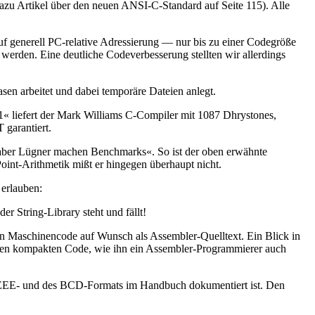
azu Artikel über den neuen ANSI-C-Standard auf Seite 115). Alle
uf generell PC-relative Adressierung — nur bis zu einer Codegröße
erden. Eine deutliche Codeverbesserung stellten wir allerdings
en arbeitet und dabei temporäre Dateien anlegt.
1« liefert der Mark Williams C-Compiler mit 1087 Dhrystones,
 garantiert.
aber Lügner machen Benchmarks«. So ist der oben erwähnte
oint-Arithmetik mißt er hingegen überhaupt nicht.
erlauben:
r String-Library steht und fällt!
 den Maschinencode auf Wunsch als Assembler-Quelltext. Ein Blick in
chen kompakten Code, wie ihn ein Assembler-Programmierer auch
IEEE- und des BCD-Formats im Handbuch dokumentiert ist. Den