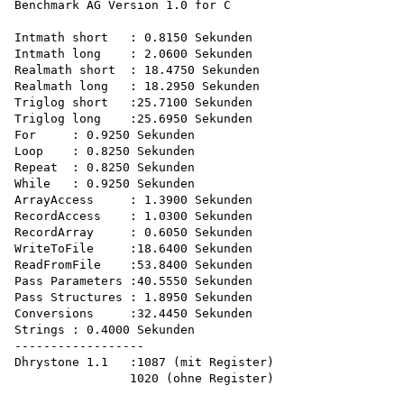
Benchmark AG Version 1.0 for C

Intmath short	: 0.8150 Sekunden

Intmath long	: 2.0600 Sekunden

Realmath short	: 18.4750 Sekunden

Realmath long	: 18.2950 Sekunden

Triglog short	:25.7100 Sekunden

Triglog long	:25.6950 Sekunden

For	: 0.9250 Sekunden

Loop	: 0.8250 Sekunden

Repeat	: 0.8250 Sekunden

While	: 0.9250 Sekunden

ArrayAccess	: 1.3900 Sekunden

RecordAccess	: 1.0300 Sekunden

RecordArray	: 0.6050 Sekunden

WriteToFile	:18.6400 Sekunden

ReadFromFile	:53.8400 Sekunden

Pass Parameters	:40.5550 Sekunden

Pass Structures	: 1.8950 Sekunden

Conversions	:32.4450 Sekunden

Strings	: 0.4000 Sekunden

------------------

Dhrystone 1.1	:1087 (mit Register)
