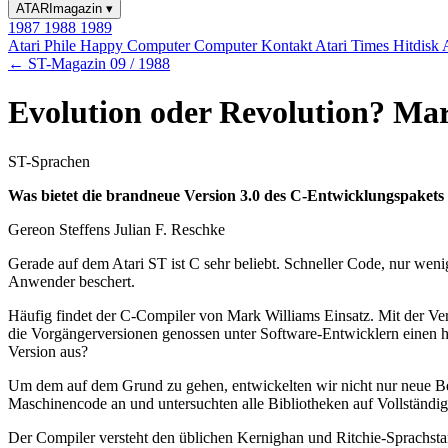
ATARImagazin
▾
1987
1988
1989
Atari Phile
Happy Computer
Computer Kontakt
Atari Times
Hitdisk
← ST-Magazin 09 / 1988
Evolution oder Revolution? Mar
ST-Sprachen
Was bietet die brandneue Version 3.0 des C-Entwicklungspaket
Gereon Steffens Julian F. Reschke
Gerade auf dem Atari ST ist C sehr beliebt. Schneller Code, nur we
Anwender beschert.
Häufig findet der C-Compiler von Mark Williams Einsatz. Mit der Ve
die Vorgängerversionen genossen unter Software-Entwicklern einen 
Version aus?
Um dem auf dem Grund zu gehen, entwickelten wir nicht nur neue Be
Maschinencode an und untersuchten alle Bibliotheken auf Vollständig
Der Compiler versteht den üblichen Kernighan und Ritchie-Sprachsta