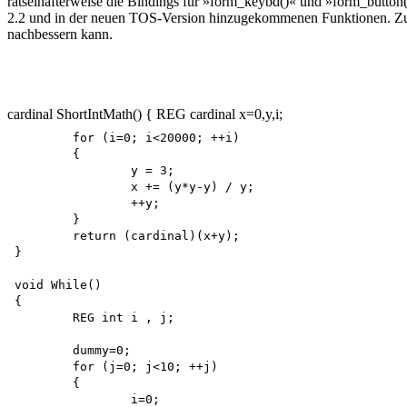
rätselhafterweise die Bindings für »form_keybd()« und »form_button
2.2 und in der neuen TOS-Version hinzugekommenen Funktionen. Zu
nachbessern kann.
cardinal ShortIntMath() { REG cardinal x=0,y,i;
	for (i=0; i<20000; ++i)

	{

		y = 3;

		x += (y*y-y) / y;

		++y;

	} 

	return (cardinal)(x+y);

}

void While()

{

	REG int i , j; 

	dummy=0;

	for (j=0; j<10; ++j) 

	{

		i=0;
