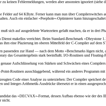
 zu keinen Fehlermeldungen, werden aber ansonsten ignoriert (siehe d
che Felder auf 64 KByte. Ferner kann man nun über Compilerswitches a
ten. Auch ein einfacher »Peephole«-Optimierer kann hinzugeschaltet w
ß sich auf ausgedehnte Wartezeiten gefaßt machen, da er in drei Phas
nen Dienst makellos verrichtet. Beim Standard-Benchmark »Dhrystone 1.
as ihm eine Plazierung im oberen Mittelfeld der C-Compiler auf dem ST
den passenden zur Hand — nach dem Motto »Benchmarks lügen nicht, 
ary das Gesamtergebnis stark beeinflußt. I/O-Routinen und Floating-P
 genaue Aufschlüsselung von Stärken und Schwächen eines Compilers 
g-Point-Routinen ausschlaggebend, während ein anderes Programm mit de
n erzeugten Code einer Analyse zu unterziehen: Der Compiler speichert
en und Integer-Arithmetik-Ausdrücke übersetzt er in einen ausgespro
estkandidat das »DECVAX«-Format, dessen Aufbau ebenso wie der des 
 nicht.