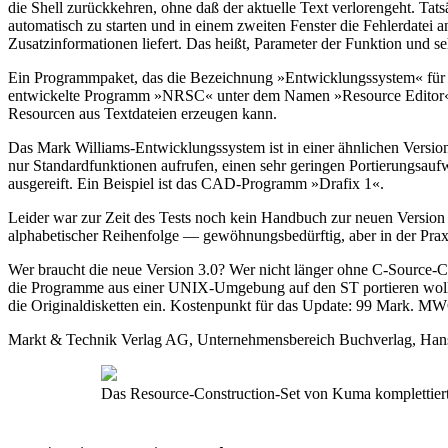
die Shell zurückkehren, ohne daß der aktuelle Text verlorengeht. Tat
automatisch zu starten und in einem zweiten Fenster die Fehlerdatei a
Zusatzinformationen liefert. Das heißt, Parameter der Funktion und 
Ein Programmpaket, das die Bezeichnung »Entwicklungssystem« für s
entwickelte Programm »NRSC« unter dem Namen »Resource Editor«. Di
Resourcen aus Textdateien erzeugen kann.
Das Mark Williams-Entwicklungssystem ist in einer ähnlichen Versi
nur Standardfunktionen aufrufen, einen sehr geringen Portierungsaufw
ausgereift. Ein Beispiel ist das CAD-Programm »Drafix 1«.
Leider war zur Zeit des Tests noch kein Handbuch zur neuen Version
alphabetischer Reihenfolge — gewöhnungsbedürftig, aber in der Praxi
Wer braucht die neue Version 3.0? Wer nicht länger ohne C-Source
die Programme aus einer UNIX-Umgebung auf den ST portieren wollen
die Originaldisketten ein. Kostenpunkt für das Update: 99 Mark. MWC
Markt & Technik Verlag AG, Unternehmensbereich Buchverlag, Hans-
Das Resource-Construction-Set von Kuma komplettiert 