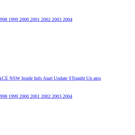
1998
1999
2000
2001
2002
2003
2004
ACE NSW Inside Info
Atari Update
STraight Up
atos
1998
1999
2000
2001
2002
2003
2004