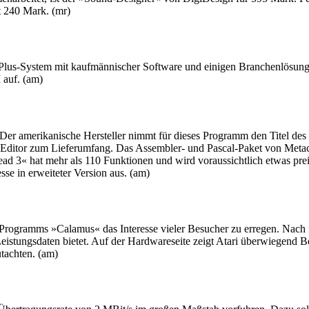
 240 Mark. (mr)
lus-System mit kaufmännischer Software und einigen Branchenlösungen. 
 auf. (am)
 Der amerikanische Hersteller nimmt für dieses Programm den Titel des
 Editor zum Lieferumfang. Das Assembler- und Pascal-Paket von Metac
read 3« hat mehr als 110 Funktionen und wird voraussichtlich etwas pr
e in erweiteter Version aus. (am)
ng-Programms »Calamus« das Interesse vieler Besucher zu erregen. Nach 
e Leistungsdaten bietet. Auf der Hardwareseite zeigt Atari überwiegen
tachten. (am)