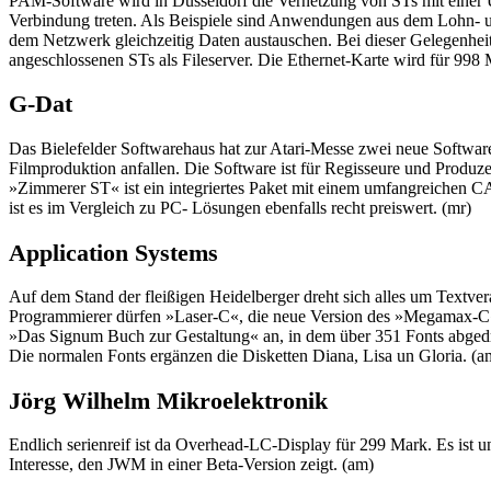
PAM-Software wird in Düsseldorf die Vernetzung von STs mit einer 
Verbindung treten. Als Beispiele sind Anwendungen aus dem Lohn- 
dem Netzwerk gleichzeitig Daten austauschen. Bei dieser Gelegenhei
angeschlossenen STs als Fileserver. Die Ethernet-Karte wird für 998
G-Dat
Das Bielefelder Softwarehaus hat zur Atari-Messe zwei neue Softw
Filmproduktion anfallen. Die Software ist für Regisseure und Produz
»Zimmerer ST« ist ein integriertes Paket mit einem umfangreichen
ist es im Vergleich zu PC- Lösungen ebenfalls recht preiswert. (mr)
Application Systems
Auf dem Stand der fleißigen Heidelberger dreht sich alles um Textve
Programmierer dürfen »Laser-C«, die neue Version des »Megamax-C
»Das Signum Buch zur Gestaltung« an, in dem über 351 Fonts abgedr
Die normalen Fonts ergänzen die Disketten Diana, Lisa un Gloria. (a
Jörg Wilhelm Mikroelektronik
Endlich serienreif ist da Overhead-LC-Display für 299 Mark. Es ist 
Interesse, den JWM in einer Beta-Version zeigt. (am)