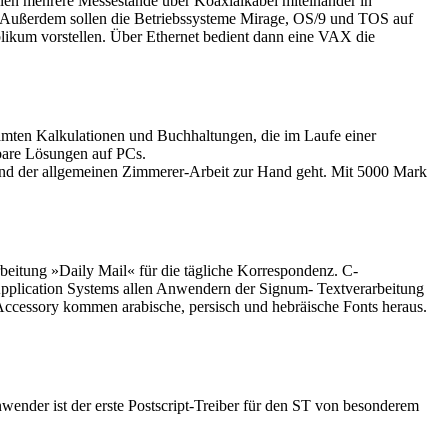
len mehrere Messestände über Koaxialkabel miteinander in
 Außerdem sollen die Betriebssysteme Mirage, OS/9 und TOS auf
blikum vorstellen. Über Ethernet bedient dann eine VAX die
mten Kalkulationen und Buchhaltungen, die im Laufe einer
hbare Lösungen auf PCs.
nd der allgemeinen Zimmerer-Arbeit zur Hand geht. Mit 5000 Mark
rbeitung »Daily Mail« für die tägliche Korrespondenz. C-
plication Systems allen Anwendern der Signum- Textverarbeitung
ccessory kommen arabische, persisch und hebräische Fonts heraus.
wender ist der erste Postscript-Treiber für den ST von besonderem