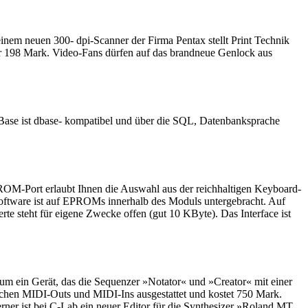
inem neuen 300- dpi-Scanner der Firma Pentax stellt Print Technik
ür 198 Mark. Video-Fans dürfen auf das brandneue Genlock aus
 Base ist dbase- kompatibel und über die SQL, Datenbanksprache
ROM-Port erlaubt Ihnen die Auswahl aus der reichhaltigen Keyboard-
software ist auf EPROMs innerhalb des Moduls untergebracht. Auf
rte steht für eigene Zwecke offen (gut 10 KByte). Das Interface ist
um ein Gerät, das die Sequenzer »Notator« und »Creator« mit einer
tzlichen MIDI-Outs und MIDI-Ins ausgestattet und kostet 750 Mark.
rner ist bei C-Lab ein neuer Editor für die Synthesizer »Roland MT