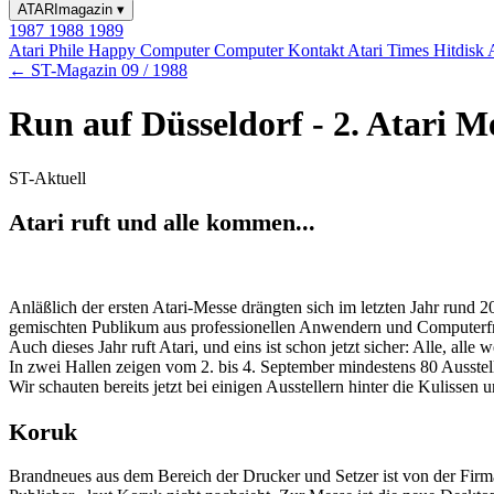
ATARImagazin
▾
1987
1988
1989
Atari Phile
Happy Computer
Computer Kontakt
Atari Times
Hitdisk
← ST-Magazin 09 / 1988
Run auf Düsseldorf - 2. Atari M
ST-Aktuell
Atari ruft und alle kommen...
Anläßlich der ersten Atari-Messe drängten sich im letzten Jahr rund
gemischten Publikum aus professionellen Anwendern und Computerf
Auch dieses Jahr ruft Atari, und eins ist schon jetzt sicher: Alle, all
In zwei Hallen zeigen vom 2. bis 4. September mindestens 80 Ausstel
Wir schauten bereits jetzt bei einigen Ausstellern hinter die Kulisse
Koruk
Brandneues aus dem Bereich der Drucker und Setzer ist von der Firm