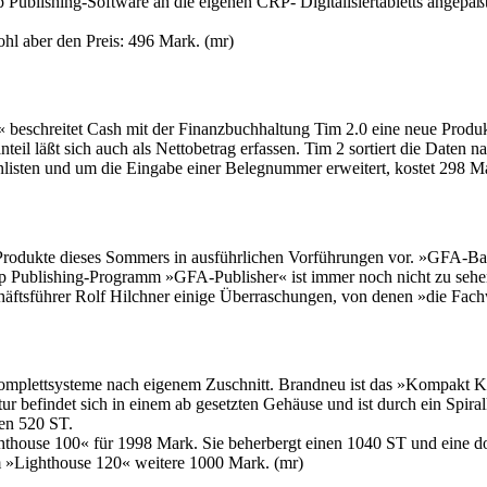
op Publishing-Software an die eigenen CRP- Digitalisiertabletts ange
l aber den Preis: 496 Mark. (mr)
chreitet Cash mit der Finanzbuchhaltung Tim 2.0 eine neue Produktli
läßt sich auch als Nettobetrag erfassen. Tim 2 sortiert die Daten nac
listen und um die Eingabe einer Belegnummer erweitert, kostet 298 Ma
 Produkte dieses Sommers in ausführlichen Vorführungen vor. »GFA-
p Publishing-Programm »GFA-Publisher« ist immer noch nicht zu sehen.
häftsführer Rolf Hilchner einige Überraschungen, von denen »die Fach
lettsysteme nach eigenem Zuschnitt. Brandneu ist das »Kompakt Kit 2
atur befindet sich in einem ab gesetzten Gehäuse und ist durch ein Spir
en 520 ST.
hthouse 100« für 1998 Mark. Sie beherbergt einen 1040 ST und eine do
m »Lighthouse 120« weitere 1000 Mark. (mr)