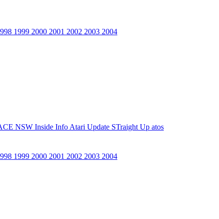
1998
1999
2000
2001
2002
2003
2004
ACE NSW Inside Info
Atari Update
STraight Up
atos
1998
1999
2000
2001
2002
2003
2004