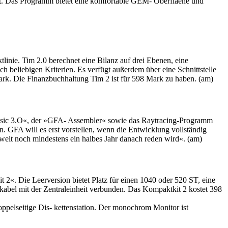
paßt. Das Programm bietet eine komfortable GEM- Oberfläehe und
nie. Tim 2.0 berechnet eine Bilanz auf drei Ebenen, eine
h beliebigen Kriterien. Es verfügt außerdem über eine Schnittstelle
rk. Die Finanzbuchhaltung Tim 2 ist für 598 Mark zu haben. (am)
Basic 3.O«, der »GFA- Assembler« sowie das Raytracing-Programm
 GFA will es erst vorstellen, wenn die Entwicklung vollständig
welt noch mindestens ein halbes Jahr danach reden wird«. (am)
«. Die Leerversion bietet Platz für einen 1040 oder 520 ST, eine
alkabel mit der Zentraleinheit verbunden. Das Kompaktkit 2 kostet 398
ppelseitige Dis- kettenstation. Der monochrom Monitor ist