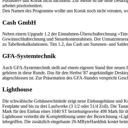
Publisher« laut Koruk nicht nachsieht. Zur Messe ist die neue Deskt
arbeitet pixelorientiert.
Den Namen des Programms wollte uns Koruk noch nicht verraten, woh
Cash GmbH
Neben einem Upgrade 1.2 der Einnahmen-Überschußrechnung »Tim« bes
Gewinnschlußrechnung und Steuerkontenrahmen. Der Umsatzsteueranteil 
zu Tabellenkalkulationen. Tim 1.2, das Cash um Summen- und Salden
GFA-Systemtechnik
Auch GFA-Systemtechnik stellt auf einem eigenen Stand ihre neuen
gehören in diese Runde. Das für den Herbst '87 angekündigte Deskto
abgeschlossen ist. Zur Präsentation des GFA-Standes verspricht Gesc
Lighthouse
Die schwäbische Gehäuseschmiede zeigt neue Einbaugehäuse und Komp
Festplatte und bis zu drei Laufwerke (3 1/2 oder 51/4 Zoll). Die Tast
Mark für den Einbau eines 1040 ST beziehungsweise 498 Mark für d
Lighthouse vertreibt die Kornplettlösung unter der Bezeichnung »Lig
inbegriffen. Die zusätzlich eingebaute 20-MByteHarddisk kostet bei