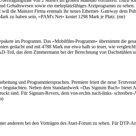
Übertragungsrate von 2 MBit/s im großen Maßstab vorfuhren. Dazu sol
und Gehaltswesen sowie ein mehrplatzfähiges Arztprogramm zu sehen.
t will die Mainzer Firma erstmals ihr neues Ethernet- Gateway dem Pu
 Mark zu haben sein, »PAM's Net« kostet 1298 Mark je Platz. (mr)
arepakete im Programm. Das »Mobilfilm-Programm« übernimmt die gesa
enten gedacht und mit 4788 Mark nur etwa halb so teuer, wie vergleic
 CAD-Teil, das dem Zimmermann bei der Berechnung von Dachstühlen u
rarbeitung und Programmiersprachen. Premiere feiert die neue Textvera
« begutachten. Neben dem Standardwerk »Das Signum Buch« bietet Ap
uckt sind. Für Signum-Revers, dem von-rechts nach-links- schreiben-A
m)
unter anderem bei den Vorträgen des Atari-Forum zu sehen. Für DTP-An