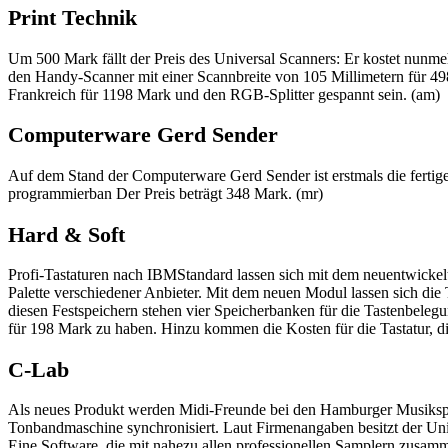
Print Technik
Um 500 Mark fällt der Preis des Universal Scanners: Er kostet nunm
den Handy-Scanner mit einer Scannbreite von 105 Millimetern für 49
Frankreich für 1198 Mark und den RGB-Splitter gespannt sein. (am)
Computerware Gerd Sender
Auf dem Stand der Computerware Gerd Sender ist erstmals die fertig
programmierban Der Preis beträgt 348 Mark. (mr)
Hard & Soft
Profi-Tastaturen nach IBMStandard lassen sich mit dem neuentwickel
Palette verschiedener Anbieter. Mit dem neuen Modul lassen sich di
diesen Festspeichern stehen vier Speicherbanken für die Tastenbelegun
für 198 Mark zu haben. Hinzu kommen die Kosten für die Tastatur, d
C-Lab
Als neues Produkt werden Midi-Freunde bei den Hamburger Musikspezi
Tonbandmaschine synchronisiert. Laut Firmenangaben besitzt der Unito
Eine Software, die mit nahezu allen professionellen Samplern zusamm