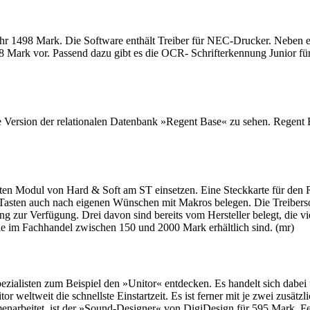
ehr 1498 Mark. Die Software enthält Treiber für NEC-Drucker. Neben e
8 Mark vor. Passend dazu gibt es die OCR- Schrifterkennung Junior f
e Version der relationalen Datenbank »Regent Base« zu sehen. Regent
ten Modul von Hard & Soft am ST einsetzen. Eine Steckkarte für den 
e Tasten auch nach eigenen Wünschen mit Makros belegen. Die Treiber
g zur Verfügung. Drei davon sind bereits vom Hersteller belegt, die vie
ie im Fachhandel zwischen 150 und 2000 Mark erhältlich sind. (mr)
alisten zum Beispiel den »Unitor« entdecken. Es handelt sich dabei 
r weltweit die schnellste Einstartzeit. Es ist ferner mit je zwei zusä
enarbeitet, ist der »Sound-Designer« von DigiDesign für 595 Mark. Fe