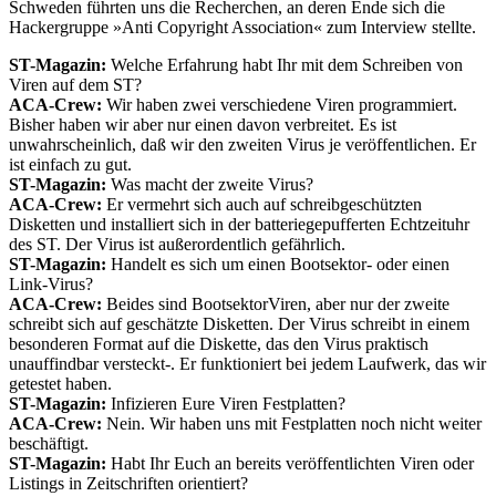
Schweden führten uns die Recherchen, an deren Ende sich die
Hackergruppe »Anti Copyright Association« zum Interview stellte.
ST-Magazin:
Welche Erfahrung habt Ihr mit dem Schreiben von
Viren auf dem ST?
ACA-Crew:
Wir haben zwei verschiedene Viren programmiert.
Bisher haben wir aber nur einen davon verbreitet. Es ist
unwahrscheinlich, daß wir den zweiten Virus je veröffentlichen. Er
ist einfach zu gut.
ST-Magazin:
Was macht der zweite Virus?
ACA-Crew:
Er vermehrt sich auch auf schreibgeschützten
Disketten und installiert sich in der batteriegepufferten Echtzeituhr
des ST. Der Virus ist außerordentlich gefährlich.
ST-Magazin:
Handelt es sich um einen Bootsektor- oder einen
Link-Virus?
ACA-Crew:
Beides sind BootsektorViren, aber nur der zweite
schreibt sich auf geschätzte Disketten. Der Virus schreibt in einem
besonderen Format auf die Diskette, das den Virus praktisch
unauffindbar versteckt-. Er funktioniert bei jedem Laufwerk, das wir
getestet haben.
ST-Magazin:
Infizieren Eure Viren Festplatten?
ACA-Crew:
Nein. Wir haben uns mit Festplatten noch nicht weiter
beschäftigt.
ST-Magazin:
Habt Ihr Euch an bereits veröffentlichten Viren oder
Listings in Zeitschriften orientiert?