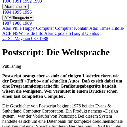
1990
1991
1992
1993
Atari Inside
▾
1994
1995
1996
ATARImagazin
▾
1987
1988
1989
Atari Phile
Happy Computer
Computer Kontakt
Atari Times
Hitdisk
ACE NSW Inside Info
Atari Update
STraight Up
atos
← ST-Magazin 08 / 1988
Postscript: Die Weltsprache
Publishing
Postscript prangt ebenso stolz auf einigen Laserdruckern wie
der Begriff »Turbo« auf schnellen Autos. Daß es sich dabei um
eine Programmiersprache für Grafikausgabegeräte handelt,
wissen die wenigsten. Wer vermutet in einem Drucker schon
einen fast kompletten Computer.
Die Geschichte von Postscript beginnt 1976 bei der Evans &
Sutherland Computer Corporation. Ein Produkt namens »Design
system« war der Vorläufer von Postscript. Bei diesem System
handelte es sich um eine Datenbank für komplexe dreidimensionale
Grafiken mit einer Sprache für deren Beschreibung. 1978 trat John