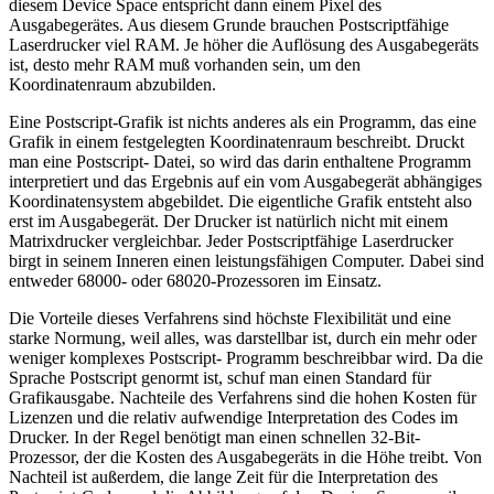
diesem Device Space entspricht dann einem Pixel des
Ausgabegerätes. Aus diesem Grunde brauchen Postscriptfähige
Laserdrucker viel RAM. Je höher die Auflösung des Ausgabegeräts
ist, desto mehr RAM muß vorhanden sein, um den
Koordinatenraum abzubilden.
Eine Postscript-Grafik ist nichts anderes als ein Programm, das eine
Grafik in einem festgelegten Koordinatenraum beschreibt. Druckt
man eine Postscript- Datei, so wird das darin enthaltene Programm
interpretiert und das Ergebnis auf ein vom Ausgabegerät abhängiges
Koordinatensystem abgebildet. Die eigentliche Grafik entsteht also
erst im Ausgabegerät. Der Drucker ist natürlich nicht mit einem
Matrixdrucker vergleichbar. Jeder Postscriptfähige Laserdrucker
birgt in seinem Inneren einen leistungsfähigen Computer. Dabei sind
entweder 68000- oder 68020-Prozessoren im Einsatz.
Die Vorteile dieses Verfahrens sind höchste Flexibilität und eine
starke Normung, weil alles, was darstellbar ist, durch ein mehr oder
weniger komplexes Postscript- Programm beschreibbar wird. Da die
Sprache Postscript genormt ist, schuf man einen Standard für
Grafikausgabe. Nachteile des Verfahrens sind die hohen Kosten für
Lizenzen und die relativ aufwendige Interpretation des Codes im
Drucker. In der Regel benötigt man einen schnellen 32-Bit-
Prozessor, der die Kosten des Ausgabegeräts in die Höhe treibt. Von
Nachteil ist außerdem, die lange Zeit für die Interpretation des