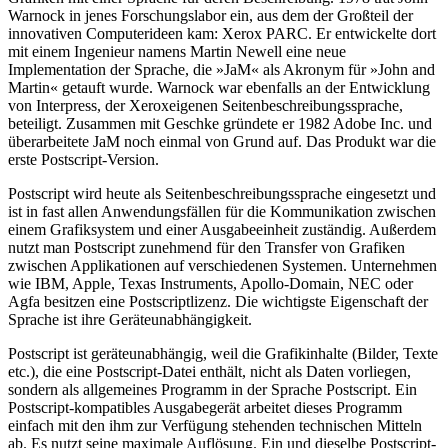
Warnock in jenes Forschungslabor ein, aus dem der Großteil der
innovativen Computerideen kam: Xerox PARC. Er entwickelte dort
mit einem Ingenieur namens Martin Newell eine neue
Implementation der Sprache, die »JaM« als Akronym für »John and
Martin« getauft wurde. Warnock war ebenfalls an der Entwicklung
von Interpress, der Xeroxeigenen Seitenbeschreibungssprache,
beteiligt. Zusammen mit Geschke gründete er 1982 Adobe Inc. und
überarbeitete JaM noch einmal von Grund auf. Das Produkt war die
erste Postscript-Version.
Postscript wird heute als Seitenbeschreibungssprache eingesetzt und
ist in fast allen Anwendungsfällen für die Kommunikation zwischen
einem Grafiksystem und einer Ausgabeeinheit zuständig. Außerdem
nutzt man Postscript zunehmend für den Transfer von Grafiken
zwischen Applikationen auf verschiedenen Systemen. Unternehmen
wie IBM, Apple, Texas Instruments, Apollo-Domain, NEC oder
Agfa besitzen eine Postscriptlizenz. Die wichtigste Eigenschaft der
Sprache ist ihre Geräteunabhängigkeit.
Postscript ist geräteunabhängig, weil die Grafikinhalte (Bilder, Texte
etc.), die eine Postscript-Datei enthält, nicht als Daten vorliegen,
sondern als allgemeines Programm in der Sprache Postscript. Ein
Postscript-kompatibles Ausgabegerät arbeitet dieses Programm
einfach mit den ihm zur Verfügung stehenden technischen Mitteln
ab. Es nutzt seine maximale Auflösung. Ein und dieselbe Postscript-