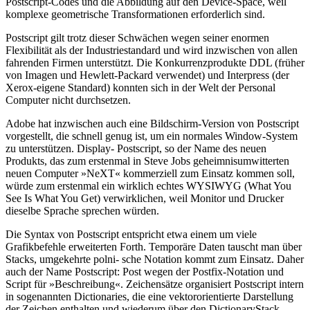
Postscript-Codes und die Abbildung auf den Device-Space, weil
komplexe geometrische Transformationen erforderlich sind.
Postscript gilt trotz dieser Schwächen wegen seiner enormen
Flexibilität als der Industriestandard und wird inzwischen von allen
fahrenden Firmen unterstützt. Die Konkurrenzprodukte DDL (früher
von Imagen und Hewlett-Packard verwendet) und Interpress (der
Xerox-eigene Standard) konnten sich in der Welt der Personal
Computer nicht durchsetzen.
Adobe hat inzwischen auch eine Bildschirm-Version von Postscript
vorgestellt, die schnell genug ist, um ein normales Window-System
zu unterstützen. Display- Postscript, so der Name des neuen
Produkts, das zum erstenmal in Steve Jobs geheimnisumwitterten
neuen Computer »NeXT« kommerziell zum Einsatz kommen soll,
würde zum erstenmal ein wirklich echtes WYSIWYG (What You
See Is What You Get) verwirklichen, weil Monitor und Drucker
dieselbe Sprache sprechen würden.
Die Syntax von Postscript entspricht etwa einem um viele
Grafikbefehle erweiterten Forth. Temporäre Daten tauscht man über
Stacks, umgekehrte polni- sche Notation kommt zum Einsatz. Daher
auch der Name Postscript: Post wegen der Postfix-Notation und
Script für »Beschreibung«. Zeichensätze organisiert Postscript intern
in sogenannten Dictionaries, die eine vektororientierte Darstellung
der Zeichen enthalten und wiederum über den DictionaryStack