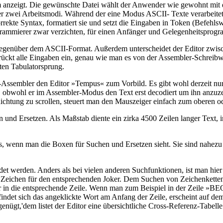
rm anzeigt. Die gewünschte Datei wählt der Anwender wie gewohnt mit
r zwei Arbeitsmodi. Während der eine Modus ASCII- Texte verarbeite
orrekte Syntax, formatiert sie und setzt die Eingaben in Token (Befehl
ogrammierer zwar verzichten, für einen Anfänger und Gelegenheitsprogra
t gegenüber dem ASCII-Format. Außerdem unterscheidet der Editor zw
ckt alle Eingaben ein, genau wie man es von der Assembler-Schreibwei
ten Tabulatorsprung.
sembler den Editor »Tempus« zum Vorbild. Es gibt wohl derzeit nur w
llt, obwohl er im Assembler-Modus den Text erst decodiert um ihn anz
Richtung zu scrollen, steuert man den Mauszeiger einfach zum oberen o
und Ersetzen. Als Maßstab diente ein zirka 4500 Zeilen langer Text, i
s, wenn man die Boxen für Suchen und Ersetzen sieht. Sie sind nahez
werden. Anders als bei vielen anderen Suchfunktionen, ist man hier in
as Zeichen für den entsprechenden Joker. Dem Suchen von Zeichenkette
r in die entsprechende Zeile. Wenn man zum Beispiel in der Zeile »BEQ
 Befindet sich das angeklickte Wort am Anfang der Zeile, erscheint auf
nügt,'dem listet der Editor eine übersichtliche Cross-Referenz-Tabelle 