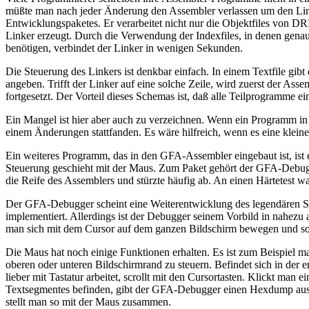
müßte man nach jeder Änderung den Assembler verlassen um den Link
Entwicklungspaketes. Er verarbeitet nicht nur die Objektfiles von DRI
Linker erzeugt. Durch die Verwendung der Indexfiles, in denen genau
benötigen, verbindet der Linker in wenigen Sekunden.
Die Steuerung des Linkers ist denkbar einfach. In einem Textfile gi
angeben. Trifft der Linker auf eine solche Zeile, wird zuerst der Ass
fortgesetzt. Der Vorteil dieses Schemas ist, daß alle Teilprogramme 
Ein Mangel ist hier aber auch zu verzeichnen. Wenn ein Programm in vi
einem Änderungen stattfanden. Es wäre hilfreich, wenn es eine klein
Ein weiteres Programm, das in den GFA-Assembler eingebaut ist, ist 
Steuerung geschieht mit der Maus. Zum Paket gehört der GFA-Debugger
die Reife des Assemblers und stürzte häufig ab. An einen Härtetest wa
Der GFA-Debugger scheint eine Weiterentwicklung des legendären SI
implementiert. Allerdings ist der Debugger seinem Vorbild in nahezu 
man sich mit dem Cursor auf dem ganzen Bildschirm bewegen und so
Die Maus hat noch einige Funktionen erhalten. Es ist zum Beispiel m
oberen oder unteren Bildschirmrand zu steuern. Befindet sich in der 
lieber mit Tastatur arbeitet, scrollt mit den Cursortasten. Klickt man
Textsegmentes befinden, gibt der GFA-Debugger einen Hexdump aus. M
stellt man so mit der Maus zusammen.