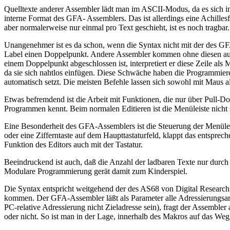
Quelltexte anderer Assembler lädt man im ASCII-Modus, da es sich i
interne Format des GFA- Assemblers. Das ist allerdings eine Achill
aber normalerweise nur einmal pro Text geschieht, ist es noch tragbar.
Unangenehmer ist es da schon, wenn die Syntax nicht mit der des G
Label einen Doppelpunkt. Andere Assembler kommen ohne diesen aus, 
einem Doppelpunkt abgeschlossen ist, interpretiert er diese Zeile al
da sie sich nahtlos einfügen. Diese Schwäche haben die Programmiere
automatisch setzt. Die meisten Befehle lassen sich sowohl mit Maus al
Etwas befremdend ist die Arbeit mit Funktionen, die nur über Pull-D
Programmen kennt. Beim normalen Editieren ist die Menüleiste nicht 
Eine Besonderheit des GFA-Assemblers ist die Steuerung der Menüleis
oder eine Zifferntaste auf dem Haupttastaturfeld, klappt das entspr
Funktion des Editors auch mit der Tastatur.
Beeindruckend ist auch, daß die Anzahl der ladbaren Texte nur durch 
Modulare Programmierung gerät damit zum Kinderspiel.
Die Syntax entspricht weitgehend der des AS68 von Digital Research
kommen. Der GFA-Assembler läßt als Parameter alle Adressierungsart
PC-relative Adressierung nicht Zieladresse sein), fragt der Assemble
oder nicht. So ist man in der Lage, innerhalb des Makros auf das Weg