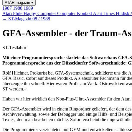
ATARImagazin
▾
1987
1988
1989
Atari Phile
Happy Computer
Computer Kontakt
Atari Times
Hitdisk
← ST-Magazin 08 / 1988
GFA-Assembler - der Traum-As
ST-Testlabor
Mit einer Programmiersprache startete das Softwarehaus GFA-S
Programmiersprache aus der Düsseldorfer Softwareschmiede: 
Rolf Hilchner, Prokurist bei GFA-Systemtechnik, schilderte uns di
GFA-Basic, sofort auf dieses Produkt. Als absoluter Fachmann für die
überzeugte ihn schnell: Hier waren Profis am Werk. Ostrowski entwarf 
ST werden.«
Haben wir hier wirklich den Non-Plus-Ultra-Assembler für den Atari
Der GFA-Assembler wird in einem Ringordner geliefert, der dem des 
Archivverwaltung, sowie der Debugger und einige Hilfs- und Beispie
Textes, den man bearbeiten möchte. Sofort erscheint die ungewöhnl
Die Programmierer verzichteten auf GEM und entwickelten stattdesse