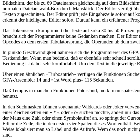
Bildschirm, der bis zu 69 Dateinamen gleichzeitig auf dem Bildschi
normalen Dateiauswahl-Box durch Mausklick. Der Editor verfügt übe
Texten zugeschnitten. Der Editor prüft jede Eingabezeile sofort auf k
erkennt der intelligente Editor sofort. Darauf kann ein erfahrener Pr
Das Tokenisieren komprimiert die Texte auf zirka 30 bis 50 Prozen
braucht sich der Programmierer keine Gedanken machen: Der Editor rü
Opcodes ab dem ersten Tabulatorsprung, die Operanden ab dem zwei
In punkto Geschwindigkeit nahmen sich die Programmierer des GFA-As
Testkandidat. Wenn man bedenkt, daß er ebenfalls sehr schnell scro
Bedienung ist dabei sehr komfortabel. Um den Text in die jeweilige 
Über einen ähnlichen »Turboantrieb« verfügen die Funktionen Suchen 
GFA-Assembler 14 und »1st Word plus« 115 Sekunden.
Daß Tempus in manchen Funktionen Pate stand, merkt man spätesten
benutzt.
In den Suchmasken können sogenannte Wildcards oder Joker verwendet 
einer Zeichenketten ein » * « oder »?« suchen möchte, ändert nur d
der Maus eine Zahl oder einen Symbolaufruf an, so springt der Curso
Editor die Zeile, die in den ersten vier Spalten dieses Wort enthält.
Weise lokalisiert man so Label und die Aufrufe. Wem das noch nicht ge
sind.