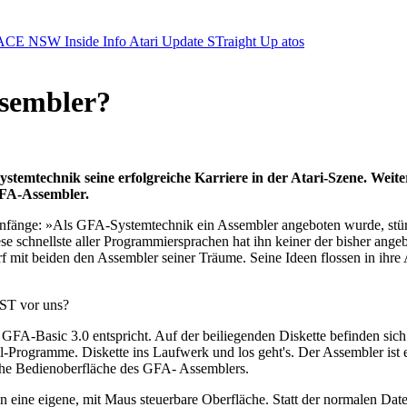
ACE NSW Inside Info
Atari Update
STraight Up
atos
sembler?
ystemtechnik seine erfolgreiche Karriere in der Atari-Szene. W
GFA-Assembler.
e Anfänge: »Als GFA-Systemtechnik ein Assembler angeboten wurde, stü
se schnellste aller Programmiersprachen hat ihn keiner der bisher ang
mit beiden den Assembler seiner Träume. Seine Ideen flossen in ihre Ar
 ST vor uns?
GFA-Basic 3.0 entspricht. Auf der beiliegenden Diskette befinden sic
l-Programme. Diskette ins Laufwerk und los geht's. Der Assembler ist
iche Bedienoberfläche des GFA- Assemblers.
n eine eigene, mit Maus steuerbare Oberfläche. Statt der normalen D