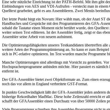
Eine sehr nützliche Einrichtung ist der PATH-Befehl. Mit ihm gibt de
Einbindungen von AES und VDI-Aufrufen - versteckt man in einem Or
Quelltext gearbeitet, geht es ans Assemblieren. Zwei Menüs beeinfl
Der letzte Punkt birgt ein Novum: Hier wählt man, ob der Atari ST di
Handbuches und Gespräche mit den Programmierern des GFA-Assembler
sobald die Tastatur einen Moment nicht berührt wurde, den Quelltext 
weiter seinen Text editieren. Ist der Assembler fertig, zeigt er das 
Assembler seine Arbeit von neuem aufnimmt.
Die Optimierungsfähigkeiten unseres Testkandidaten übertreffen alle
weitere Arten der Programmoptimierung an. So kann er zum Beispiel
sich in PC-relative optimieren. Im Test wurden manche Programme bis
Manche Optimierungen sind allerdings mit Vorsicht zu genießen. Vor
Hochsprachenprogramme anbinden möchte. Hier passiert es nämlich l
entfernt ist.
Der GFA-Assembler bietet zwei Objektformate an. Zum einen erzeugt
noch das vor allem in England verbreitete GST-Format.
In punkto Geschwindigkeit läßt der GFA-Assembler jeden anderen derz
bisherige Rekordhalter MadMac. Diese hohe Zeilenzahl erreicht er 
schafft der GFAAssembler einen Durchsatz von über 50000 Zeilen pro
Viele Programmierer schreiben ihre Assembler-Programme nicht in eine