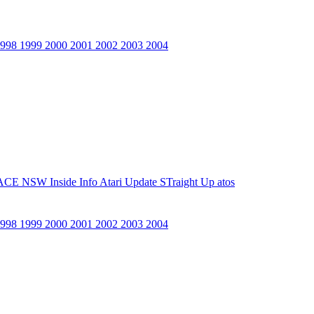
1998
1999
2000
2001
2002
2003
2004
ACE NSW Inside Info
Atari Update
STraight Up
atos
1998
1999
2000
2001
2002
2003
2004