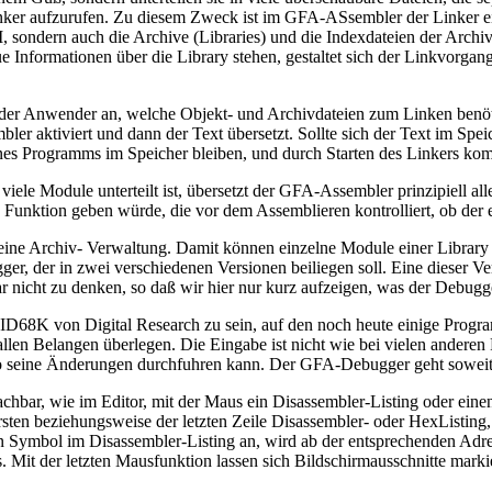
er aufzurufen. Zu diesem Zweck ist im GFA-ASsembler der Linker ein
, sondern auch die Archive (Libraries) und die Indexdateien der Archiv
e Informationen über die Library stehen, gestaltet sich der Linkvorga
bt der Anwender an, welche Objekt- und Archivdateien zum Linken benöt
embler aktiviert und dann der Text übersetzt. Sollte sich der Text im Sp
eines Programms im Speicher bleiben, und durch Starten des Linkers kom
ele Module unterteilt ist, übersetzt der GFA-Assembler prinzipiell all
e Funktion geben würde, die vor dem Assemblieren kontrolliert, ob der
eine Archiv- Verwaltung. Damit können einzelne Module einer Library 
, der in zwei verschiedenen Versionen beiliegen soll. Eine dieser Ver
r nicht zu denken, so daß wir hier nur kurz aufzeigen, was der Debugger
D68K von Digital Research zu sein, auf den noch heute einige Progra
allen Belangen überlegen. Die Eingabe ist nicht wie bei vielen anderen
 seine Änderungen durchfuhren kann. Der GFA-Debugger geht soweit, 
achbar, wie im Editor, mit der Maus ein Disassembler-Listing oder ei
ersten beziehungsweise der letzten Zeile Disassembler- oder HexListing,
 ein Symbol im Disassembler-Listing an, wird ab der entsprechenden Adre
it der letzten Mausfunktion lassen sich Bildschirmausschnitte markie