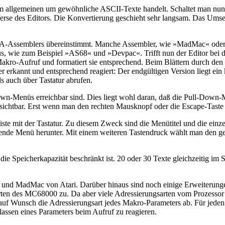
m allgemeinen um gewöhnliche ASCII-Texte handelt. Schaltet man nun 
esferse des Editors. Die Konvertierung geschieht sehr langsam. Das U
FA-Assemblers übereinstimmt. Manche Assembler, wie »MadMac« oder au
wie zum Beispiel »AS68« und »Devpac«. Trifft nun der Editor bei der
s Makro-Aufruf und formatiert sie entsprechend. Beim Blättern durch de
r erkannt und entsprechend reagiert: Der endgültigen Version liegt ei
s auch über Tastatur abrufen.
own-Menüs erreichbar sind. Dies liegt wohl daran, daß die Pull-Down-
sichtbar. Erst wenn man den rechten Mausknopf oder die Escape-Taste d
te mit der Tastatur. Zu diesem Zweck sind die Menütitel und die einze
echende Menü herunter. Mit einem weiteren Tastendruck wählt man den 
die Speicherkapazität beschränkt ist. 20 oder 30 Texte gleichzeitig im
 und MadMac von Atari. Darüber hinaus sind noch einige Erweiterungen
en des MC68000 zu. Da aber viele Adressierungsarten vom Prozessor ni
r auf Wunsch die Adressierungsart jedes Makro-Parameters ab. Für jeden
lassen eines Parameters beim Aufruf zu reagieren.