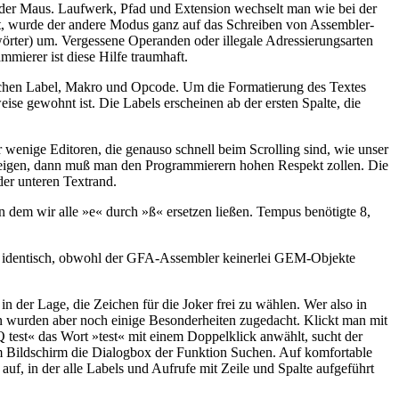
 der Maus. Laufwerk, Pfad und Extension wechselt man wie bei der
t, wurde der andere Modus ganz auf das Schreiben von Assembler-
swörter) um. Vergessene Operanden oder illegale Adressierungsarten
mmierer ist diese Hilfe traumhaft.
ischen Label, Makro und Opcode. Um die Formatierung des Textes
se gewohnt ist. Die Labels erscheinen ab der ersten Spalte, die
enige Editoren, die genauso schnell beim Scrolling sind, wie unser
uzeigen, dann muß man den Programmierern hohen Respekt zollen. Die
der unteren Textrand.
n dem wir alle »e« durch »ß« ersetzen ließen. Tempus benötigte 8,
u identisch, obwohl der GFA-Assembler keinerlei GEM-Objekte
 der Lage, die Zeichen für die Joker frei zu wählen. Wer also in
n wurden aber noch einige Besonderheiten zugedacht. Klickt man mit
 test« das Wort »test« mit einem Doppelklick anwählt, sucht der
 dem Bildschirm die Dialogbox der Funktion Suchen. Auf komfortable
auf, in der alle Labels und Aufrufe mit Zeile und Spalte aufgeführt