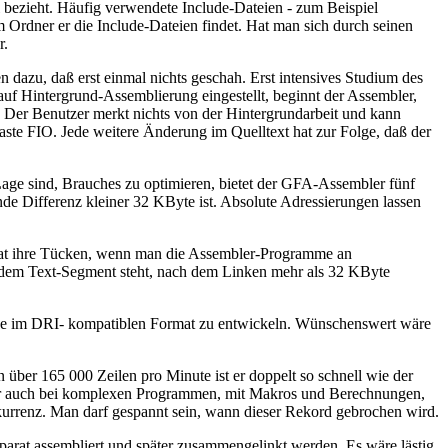
l bezieht. Häufig verwendete Include-Dateien - zum Beispiel
rdner er die Include-Dateien findet. Hat man sich durch seinen
r.
 dazu, daß erst einmal nichts geschah. Erst intensives Studium des
 Hintergrund-Assemblierung eingestellt, beginnt der Assembler,
e. Der Benutzer merkt nichts von der Hintergrundarbeit und kann
 Taste FIO. Jede weitere Änderung im Quelltext hat zur Folge, daß der
Lage sind, Brauches zu optimieren, bietet der GFA-Assembler fünf
e Differenz kleiner 32 KByte ist. Absolute Adressierungen lassen
 hat ihre Tücken, wenn man die Assembler-Programme an
 dem Text-Segment steht, nach dem Linken mehr als 32 KByte
ode im DRI- kompatiblen Format zu entwickeln. Wünschenswert wäre
über 165 000 Zeilen pro Minute ist er doppelt so schnell wie der
Aber auch bei komplexen Programmen, mit Makros und Berechnungen,
kurrenz. Man darf gespannt sein, wann dieser Rekord gebrochen wird.
parat assembliert und später zusammengelinkt werden. Es wäre lästig,