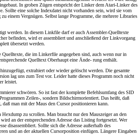
gebaut. In groben Zügen entspricht der Linker dem Atari-Linker des
e. Sollte eine solche Indexdatei nicht vorhanden sein, wird sie vom
ng zu einem Vergnügen. Selbst lange Programme, die mehrere Libraries
igt werden. In diesem Linkfile darf er auch Assembler-Quelltexte
eicher befinden, wird er assembliert und anschließend der Linkvorgang
plett übersetzt werden.
e Quelltexte, die im Linkerfile angegeben sind, auch wenn nur in
 entsprechende Quelltext Oberhaupt eine Ände- rung enthält.
hinzugefügt, extrahiert oder wieder gelöscht werden. Die gesamte
sion lag uns zum Test vor. Leider hatte dieses Programm noch nicht
 leistet.
mmierer schwören. So ist fast der komplette Befehlsumfang des SID
 Programmen Zeilen-, sondern Bildschirmorientiert. Das heißt, daß
daß man mit der Maus den Cursor positionieren kann.
nen Hexdump zu scrollen. Man braucht nur den Mauszeiger an den
 wird an der entsprechenden Adresse das Listing fortgesetzt. Wer
sse disassembliert. Sollte sich die Adresse außerhalb des
ren und an der aktuellen Cursorposition einfügen. Längere Eingaben