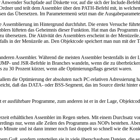
r Anwender Suchpfade auf Diskette vor, auf die sich der Include-Befeh
dner und teilt dem Assembler über den PATH-Befehl mit, in welchem O
ussen das Übersetzen. Im Parametermenü setzt man die Ausgabeparamete
e Assemblierung im Hintergrund durchfuhrt. Die ersten Versuche führten
s lüfteten das Geheimnis dieser Funktion. Hat man das Programm auf
zu übersetzen. Die Aktivität des Assemblers erscheint in der Menüzeil
ebenfalls in der Menüzeile an. Den Objektcode speichert man nun mit der
 anderen Assembler. Während die meisten Assembler bestenfalls in der 
 JMP- und JSR-Befehle in Branches wandeln, wenn die zu überbrückend
 zu 30 Prozent kürzer, wenn alle Optimierungsflags gesetzt waren.
 allem die Optimierung der absoluten nach PC-relativen Adressierung
eicht, daß das DATA- oder BSS-Segment, das im Source direkt hinter
 er ausführbare Programme, zum anderen ist er in der Lage, Objektc
eit erhältlichen Assembler im Regen stehen. Mit einem Durchsatz von 
allerdings nur, wenn alle Zeilen des Programms aus NOPs bestehen. 
 Minute und ist dann immer noch fast doppelt so schnell wie die Kon
m Guß, sondern unterteilen sie in viele überschaubare Dateien, die se