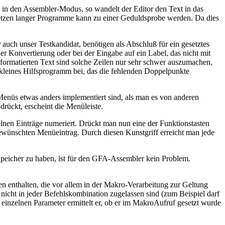
in den Assembler-Modus, so wandelt der Editor den Text in das
msetzen langer Programme kann zu einer Geduldsprobe werden. Da dies
ch unser Testkandidat, benötigen als Abschluß für ein gesetztes
 Konvertierung oder bei der Eingabe auf ein Label, das nicht mit
n formatierten Text sind solche Zeilen nur sehr schwer auszumachen,
n kleines Hilfsprogramm bei, das die fehlenden Doppelpunkte
Menüs etwas anders implementiert sind, als man es von anderen
rückt, erscheint die Menüleiste.
lnen Einträge numeriert. Drückt man nun eine der Funktionstasten
gewünschten Menüeintrag. Durch diesen Kunstgriff erreicht man jede
 Speicher zu haben, ist für den GFA-Assembler kein Problem.
 enthalten, die vor allem in der Makro-Verarbeitung zur Geltung
cht in jeder Befehlskombination zugelassen sind (zum Beispiel darf
 einzelnen Parameter ermittelt er, ob er im MakroAufruf gesetzt wurde