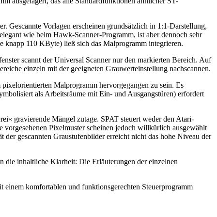
mm ausgelagert, das alle Standardfunktionen ähnlicher ST-
. Gescannte Vorlagen erscheinen grundsätzlich in 1:1-Darstellung,
 so elegant wie beim Hawk-Scanner-Programm, ist aber dennoch sehr
ce knapp 110 KByte) ließ sich das Malprogramm integrieren.
enster scannt der Universal Scanner nur den markierten Bereich. Auf
ereiche einzeln mit der geeigneten Grauwerteinstellung nachscannen.
 pixelorientierten Malprogramm hervorgegangen zu sein. Es
mbolisiert als Arbeitsräume mit Ein- und Ausgangstüren) erfordert
ei« gravierende Mängel zutage. SPAT steuert weder den Atari-
 vorgesehenen Pixelmuster scheinen jedoch willkürlich ausgewählt
der gescannten Graustufenbilder erreicht nicht das hohe Niveau der
 die inhaltliche Klarheit: Die Erläuterungen der einzelnen
 mit einem komfortablen und funktionsgerechten Steuerprogramm