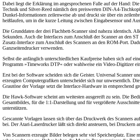
Dabei liegt die Erklärung im angesprochenen Falle auf der Hand: Di
Technik und Silver-Reed nämlich den preiswerten DIN-A4-Tischkopier
Dunkel-Informationen zeilenweise ab und druckt sie über ein zeilen
heißlaufen, um in die kurze Leitung zwischen Eingabesensor und Aus
Die Grunddaten der drei Flachbett-Scanner sind nahezu identisch. All
Sekunden. Auch die Interfaces zum Anschluß der Scanner an den ST arb
Zusatz-Interface zum Anschluß des Scanners an den ROM-Port. Dadurch 
Ganzseitendrucker verwenden.
Selbst die anfänglich unterschiedlichen Kaufpreise haben sich auf e
Programm »Timeworks DTP« oder wahlweise ein Video-Digitizer ein
Erst bei der Software scheiden sich die Geister. Universal Scanner 
erzeugten Computergrafiken unterscheidet sich nur unwesentlich. Die
Grautöne der Vorlage setzt die Interface-Hardware in entsprechend gr
Die Hawk-Software scheint am weitesten ausgereift zu sein. Die Bedi
Gesamtbildes, für die 1:1-Darstellung und für vergrößerte Ausschn
unterstützen.
Gescannte Vorlagen lassen sich über das Druckwerk des Scanners auf
bei. Der Atari-Laserdrucker läßt sich direkt ansteuern, bei Druckern 
Von Scannern erzeugte Bilder belegen sehr viel Speicherplatz. Eine