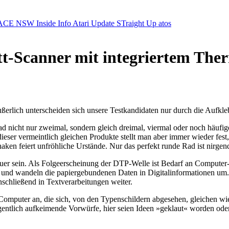
ACE NSW Inside Info
Atari Update
STraight Up
atos
bett-Scanner mit integriertem Th
ßerlich unterscheiden sich unsere Testkandidaten nur durch die Aufkle
 nicht nur zweimal, sondern gleich dreimal, viermal oder noch häufige
er vermeintlich gleichen Produkte stellt man aber immer wieder fest, d
haken feiert unfröhliche Urstände. Nur das perfekt runde Rad ist nirgen
 teuer sein. Als Folgeerscheinung der DTP-Welle ist Bedarf an Compute
 und wandeln die papiergebundenen Daten in Digitalinformationen um.
chließend in Textverarbeitungen weiter.
-Computer an, die sich, von den Typenschildern abgesehen, gleichen wi
legentlich aufkeimende Vorwürfe, hier seien Ideen »geklaut« worden ode