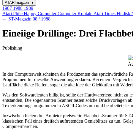
ATARImagazin
▾
1987
1988
1989
Atari Phile
Happy Computer
Computer Kontakt
Atari Times
Hitdisk
← ST-Magazin 08 / 1988
Eineiige Drillinge: Drei Flach
Publishing
Äu
In der Computerwelt scheinen die Produzenten das sprichwörtliche Rad
Programmen für dieselbe Anwendung erklären. Bei einem Vergleich dies
Lauffläche dicke Reifen, sogar die alte Idee der Gleitkufen mit Wider
Was den Softwareleuten billig ist, sollte der Hardwareriege nicht zu
entstanden. Die sogenannten Scanner tasten solche Druckvorlagen ab
Texterkennungsprogrammen in ASCII-Codes um und bearbeitet sie ans
Inzwischen bieten drei Anbieter preiswerte Flachbett-Scanner für ST
klassischen Fall eines dreifach auftretenden Genieblitzes zu tun. Ge
Computermärchen.