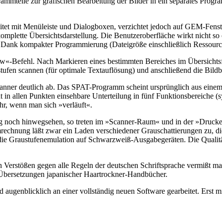
mmteile zur grafischen Bearbeitung der Bilder in ein separates Progra
tet mit Menüleiste und Dialogboxen, verzichtet jedoch auf GEM-Fenster
e komplette Übersichtsdarstellung. Die Benutzeroberfläche wirkt nicht
n. Dank kompakter Programmierung (Dateigröße einschließlich Ressour
ow«-Befehl. Nach Markieren eines bestimmten Bereiches im Übersichtsf
tufen scannen (für optimale Textauflösung) und anschließend die Bildb
nner deutlich ab. Das SPAT-Programm scheint ursprünglich aus einem
n allen Punkten einsehbare Unterteilung in fünf Funktionsbereiche (sy
r, wenn man sich »verläuft«.
 noch hinwegsehen, so treten im »Scanner-Raum« und in der »Drucker
hnung läßt zwar ein Laden verschiedener Grauschattierungen zu, die
ie Graustufenemulation auf Schwarzweiß-Ausgabegeräten. Die Qualität 
n Verstößen gegen alle Regeln der deutschen Schriftsprache vermißt man
-Übersetzungen japanischer Haartrockner-Handbücher.
augenblicklich an einer vollständig neuen Software gearbeitet. Erst