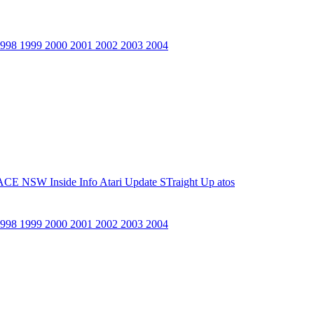
1998
1999
2000
2001
2002
2003
2004
ACE NSW Inside Info
Atari Update
STraight Up
atos
1998
1999
2000
2001
2002
2003
2004