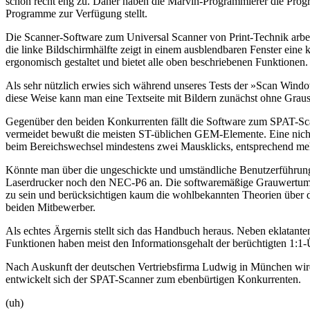
schon recht eng zu. Daher haben die Marvin-Programmierer die Progra
Programme zur Verfügung stellt.
Die Scanner-Software zum Universal Scanner von Print-Technik arbei
die linke Bildschirmhälfte zeigt in einem ausblendbaren Fenster ein
ergonomisch gestaltet und bietet alle oben beschriebenen Funktione
Als sehr nützlich erwies sich während unseres Tests der »Scan Wind
diese Weise kann man eine Textseite mit Bildern zunächst ohne Graus
Gegenüber den beiden Konkurrenten fällt die Software zum SPAT-Sca
vermeidet bewußt die meisten ST-üblichen GEM-Elemente. Eine nicht i
beim Bereichswechsel mindestens zwei Mausklicks, entsprechend meh
Könnte man über die ungeschickte und umständliche Benutzerführung
Laserdrucker noch den NEC-P6 an. Die softwaremäßige Grauwertumrec
zu sein und berücksichtigen kaum die wohlbekannten Theorien über d
beiden Mitbewerber.
Als echtes Ärgernis stellt sich das Handbuch heraus. Neben eklatante
Funktionen haben meist den Informationsgehalt der berüchtigten 1:1
Nach Auskunft der deutschen Vertriebsfirma Ludwig in München wird 
entwickelt sich der SPAT-Scanner zum ebenbürtigen Konkurrenten.
(uh)