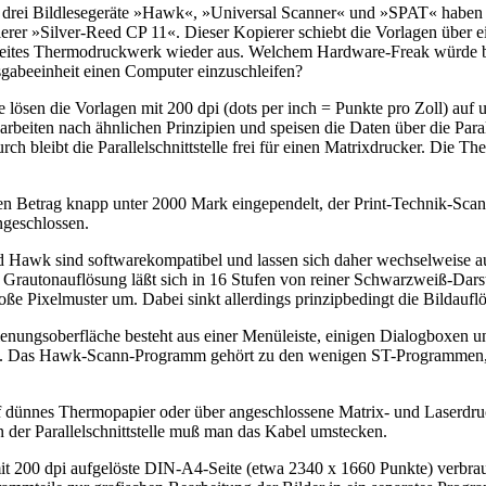
e drei Bildlesegeräte »Hawk«, »Universal Scanner« und »SPAT« haben d
er »Silver-Reed CP 11«. Dieser Kopierer schiebt die Vorlagen über ei
breites Thermodruckwerk wieder aus. Welchem Hardware-Freak würde bei 
gabeeinheit einen Computer einzuschleifen?
e lösen die Vorlagen mit 200 dpi (dots per inch = Punkte pro Zoll) au
eiten nach ähnlichen Prinzipien und speisen die Daten über die Paralle
bleibt die Parallelschnittstelle frei für einen Matrixdrucker. Die Th
inen Betrag knapp unter 2000 Mark eingependelt, der Print-Technik-Sca
geschlossen.
und Hawk sind softwarekompatibel und lassen sich daher wechselweise a
 Grautonauflösung läßt sich in 16 Stufen von reiner Schwarzweiß-Darste
oße Pixelmuster um. Dabei sinkt allerdings prinzipbedingt die Bildauf
enungsoberfläche besteht aus einer Menüleiste, einigen Dialogboxen un
itte. Das Hawk-Scann-Programm gehört zu den wenigen ST-Programmen, 
 dünnes Thermopapier oder über angeschlossene Matrix- und Laserdruck
an der Parallelschnittstelle muß man das Kabel umstecken.
 mit 200 dpi aufgelöste DIN-A4-Seite (etwa 2340 x 1660 Punkte) verb