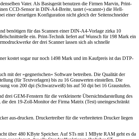
enselben Vater. Als Basisgerät benutzen die Firmen Marvin, Print-
nen CCD-Sensor in DIN-A4-Breite, tastet (»scannt«) die Hell-
einer derartigen Konfiguration nicht gleich der Seitenschneider
f und benötigen für das Scannen einer DIN-A4-Vorlage zirka 10
lschnittstelle ein. Print-Technik liefert auf Wunsch für 198 Mark ein
ermodruckwerke der drei Scanner lassen sich als schnelle
nner kostet sogar nur noch 1498 Mark und im Kaufpreis ist das DTP-
uch mit der »gegnerischen« Software betreiben. Die Qualität der
llung (für Textvorlagen) bis zu 16 Grauwerten einstellen. Die
lösung von 200 dpi (Schwarzweiß) bis auf 50 dpi bei 16 Graustufen.
d drei GEM-Fenstern für die verkleinerte Übersichtsdarstellung des
die den 19-Zoll-Monitor der Firma Matrix (Test) uneingeschränkt
er aus-drucken. Druckertreiber für die verbreiteten Drucker liegen
raucht über 480 KByte Speicher. Auf STs mit 1 MByte RAM geht es da