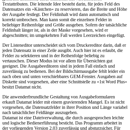
Textattributen. Die leitende Idee besteht darin, für jedes Feld des
Datensatzes ein »Kästchen« zu reservieren, das die Breite und Höhe
der Ausgabe festlegt. Der Feldinhalt wird dann automatisch und
korrekt umbrochen. Man kann somit die einzelnen Felder in
beliebiger Reihenfolge und Größe ausgeben. Sofern der tatsächliche
Feldinhalt länger ist, als in der Maske vorgesehen, wird er
abgeschnitten; im umgekehrten Fall werden Leerzeichen eingefügt.
Der Listeneditor unterscheidet sich vom Druckereditor darin, daß er
jeden Datensatz in einer Zeile ausgibt. Auch hier ist es erlaubt, die
Felder zu selektieren und in der Reihenfolge beliebig zu
vertauschen. Dieser Modus ist vor allem für Übersichten gut
geeignet. Die Ausgabeeditoren sind in jedem Fall einfach und
zuverlässig zu bedienen. Bei der Bildschirmausgabe fehlt leider ein
nach oben und unten verschiebbares GEM-Fenster. Ausgaben auf
Diskette sind vorgesehen, aber eine Schnittstelle zu »1st Word Plus«
besitzt Datamat nicht.
Die anwenderfreundliche Gestaltung von Ausgabeformularen
erkauft Datamat leider mit einem gravierenden Mangel. Es ist nicht
vorgesehen, die Datensatzfelder in ihrer Position und Länge variabel
nach tatsächlicher Feldlänge auszugeben.
Datamat ist eine Dateiverwaltung, die durch ausgesprochen leichte
und logische Bedienerführung besticht. Das Programm arbeitet in
der vorliegenden Version 2.03 zuverlässig und absturzsicher. Für