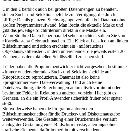
Um den Überblick auch bei großen Datenmengen zu behalten,
stehen Such- und Selektionsbefehle zur Verfügung, die durch
pfiffige Details glänzen. Suchvorgänge verlaufen bei Datamat ohne
großen Programmieraufwand: Man löscht die aktuelle Maske und
gibt das jeweilige Suchkriterium direkt in die Maske ein.
Wenn Sie Ihre Daten lieber parallel sehen möchten, sollten Sie vom
»Karteikasten« Gebrauch machen. Ein Klick auf das Icon am linken
Bildschirmrand und schon erscheint ein »mißbrauchtes
Objektauswahlfenster«, in dem untereinander die jeweils ersten 20
Zeichen aus dem aktuellen Schlüsselfeld zu sehen sind.
Leider haben die Programmentwickler nicht vorgesehen, bestimmte
- immer wiederkehrende - Such- und Selektionsbefehle auf
Knopfdruck zu reproduzieren. Datamat ist also keine
»programmierbare« Dateiverwaltung. Und auch keine
Dateiverwaltung, die Berechnungen automatisch vornimmt oder
bestimmte Felder in Relation zu anderen vorsieht. Hier gibt es
Grenzen, an die ein Profi-Anwender sicherlich früher oder später
stößt.
Sinnvollerweise haben die Programmautoren den
Bildschirmmaskeneditor für die Drucker- und Diskettenausgabe
weiterverwendet. Die Gestaltung einer Druckermaske verläuft
analog der Gestaltung einer Bildschirmmaske, allerdings ohne
grafische Elemente, dafür immerhin mit verschiedenen