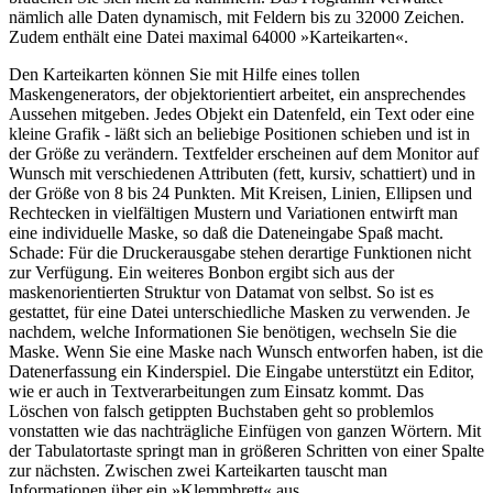
nämlich alle Daten dynamisch, mit Feldern bis zu 32000 Zeichen.
Zudem enthält eine Datei maximal 64000 »Karteikarten«.
Den Karteikarten können Sie mit Hilfe eines tollen
Maskengenerators, der objektorientiert arbeitet, ein ansprechendes
Aussehen mitgeben. Jedes Objekt ein Datenfeld, ein Text oder eine
kleine Grafik - läßt sich an beliebige Positionen schieben und ist in
der Größe zu verändern. Textfelder erscheinen auf dem Monitor auf
Wunsch mit verschiedenen Attributen (fett, kursiv, schattiert) und in
der Größe von 8 bis 24 Punkten. Mit Kreisen, Linien, Ellipsen und
Rechtecken in vielfältigen Mustern und Variationen entwirft man
eine individuelle Maske, so daß die Dateneingabe Spaß macht.
Schade: Für die Druckerausgabe stehen derartige Funktionen nicht
zur Verfügung. Ein weiteres Bonbon ergibt sich aus der
maskenorientierten Struktur von Datamat von selbst. So ist es
gestattet, für eine Datei unterschiedliche Masken zu verwenden. Je
nachdem, welche Informationen Sie benötigen, wechseln Sie die
Maske. Wenn Sie eine Maske nach Wunsch entworfen haben, ist die
Datenerfassung ein Kinderspiel. Die Eingabe unterstützt ein Editor,
wie er auch in Textverarbeitungen zum Einsatz kommt. Das
Löschen von falsch getippten Buchstaben geht so problemlos
vonstatten wie das nachträgliche Einfügen von ganzen Wörtern. Mit
der Tabulatortaste springt man in größeren Schritten von einer Spalte
zur nächsten. Zwischen zwei Karteikarten tauscht man
Informationen über ein »Klemmbrett« aus.