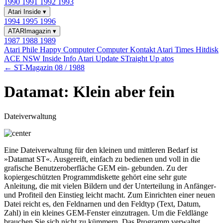
1990
1991
1992
1993
Atari Inside
▾
1994
1995
1996
ATARImagazin
▾
1987
1988
1989
Atari Phile
Happy Computer
Computer Kontakt
Atari Times
Hitdisk
ACE NSW Inside Info
Atari Update
STraight Up
atos
← ST-Magazin 08 / 1988
Datamat: Klein aber fein
Dateiverwaltung
Eine Dateiverwaltung für den kleinen und mittleren Bedarf ist
»Datamat ST«. Ausgereift, einfach zu bedienen und voll in die
grafische Benutzeroberfläche GEM ein- gebunden. Zu der
kopiergeschützten Programmdiskette gehört eine sehr gute
Anleitung, die mit vielen Bildern und der Unterteilung in Anfänger-
und Profiteil den Einstieg leicht macht. Zum Einrichten einer neuen
Datei reicht es, den Feldnarnen und den Feldtyp (Text, Datum,
Zahl) in ein kleines GEM-Fenster einzutragen. Um die Feldlänge
brauchen Sie sich nicht zu kümmern. Das Programm verwaltet