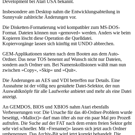
Development bei Atari USA bekannt.
Insbesondere am Desktop nahm die Entwicklungsabteilung in
Sunnyvale zahlreiche Änderungen vor.
Die Disketten-Formatierung wird kompatibler zum MS-DOS-
Format. Dateien können nun »gemoved« werden. Anders wie beim
Kopieren löscht diese Operation die Quelldatei.
Kopiervorgänge lassen sich künftig mit UNDO abbrechen.
GEM-Applikationen starten nach dem Booten aus dem Auto-
Ordner. Das neue TOS benennt auf Wunsch nicht nur Dateien,
sondern auch Ordner um. Bei Namenskollisionen wählt man nun
zwischen »Copy«, »Skip« und »Quit«.
Die Änderungen an AES und VDI betreffen nur Details. Eine
Ausnahme ist der völlig neu gestaltete Datei-Selektor, der nun
Auswahlknöpfe für alle Laufwerke anbietet und mehr als eine Datei
anzeigt.
An GEMDOS, BIOS und XBIOS nahm Atari ebenfalls
Verbesserungen vor: Die Ursache für das 40-Ordner-Problem wurde
beseitigt, »Malloc()« darf man öfter als nur ein paar Mal pro Prozeß
aufrufen. Die Suche auf der FAT nach dem ersten freien Sektor geht
sehr viel schneller. Mit »Frename()« lassen sich jetzt auch Ordner
umbenennen. Das Archiv-Bit wird jetzt korrekt behandelt. Die