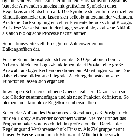
dynamische Systeme. Zur Definition eines dynamischen Systems
baut der Anwender zunächst mit grafischen Symbolen einen
Regelkreis am Bildschirm auf. Die Symbole stehen für die einzelnen
Simulationsglieder und lassen sich beliebig untereinander verbinden.
Auch die Rückkopplung einzelner Elemente berücksichtigt Prosign.
Auf diese Weise ist man in der Lage, sowohl physikalische Abläufe
als auch biologische Prozesse nachzuahmen.
Simulationswerte stellt Prosign mit Zahlenwerten und
Balkengrafiken dar.
Für die Simulationsglieder stehen über 80 Operationen bereit.
Neben zahlreichen Logik-Funktionen bietet Prosign eine große
Auswahl analoger Rechenoperationen an. Ableitungen können Sie
dabei ebenso bilden wie Integrale. Auch regelungstechnische
Funktionen lassen sich ergänzen.
In wenigen Schritten sind neue Glieder realisiert. Dazu lassen sich
alte Glieder zusammenfügen und als neue Funktion definieren. So
bleiben auch komplexe Regelkreise übersichtlich.
Schon der Aufbau des Programms läßt erahnen, daß Prosign nicht
für den Hobby-Anwender konzipiert wurde. Vielmehr findet das
Programmpaket voraussichtlich im professionellen Bereich der
Regelungsund Verfahrenstechnik Einsatz. Als Zielgruppe nennt
Linsen & Beese vornehmlich Klein- und Mittelbetriebe sowie