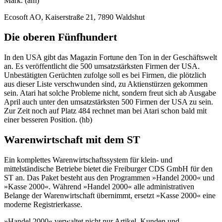
Mark. (am)
Ecosoft AO, Kaiserstraße 21, 7890 Waldshut
Die oberen Fünfhundert
In den USA gibt das Magazin Fortune den Ton in der Geschäftswelt
an. Es veröffentlicht die 500 umsatzstärksten Firmen der USA.
Unbestätigten Gerüchten zufolge soll es bei Firmen, die plötzlich
aus dieser Liste verschwunden sind, zu Aktienstürzen gekommen
sein. Atari hat solche Probleme nicht, sondern freut sich ab Ausgabe
April auch unter den umsatzstärksten 500 Firmen der USA zu sein.
Zur Zeit noch auf Platz 484 rechnet man bei Atari schon bald mit
einer besseren Position. (hb)
Warenwirtschaft mit dem ST
Ein komplettes Warenwirtschaftssystem für klein- und
mittelständische Betriebe bietet die Freiburger CDS GmbH für den
ST an. Das Paket besteht aus den Programmen »Handel 2000« und
»Kasse 2000«. Während »Handel 2000« alle administrativen
Belange der Warenwirtschaft übernimmt, ersetzt »Kasse 2000« eine
moderne Registrierkasse.
»Handel 2000« verwaltet nicht nur Artikel, Kunden und