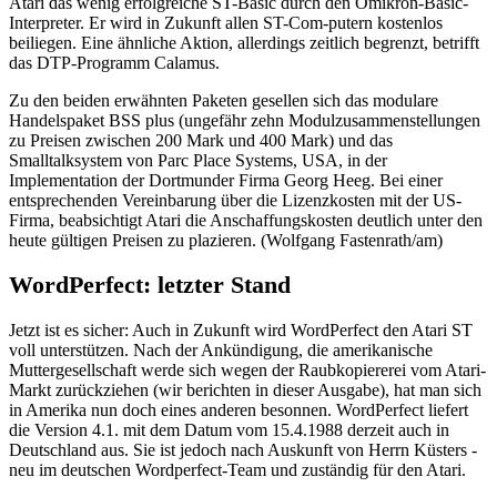
Atari das wenig erfolgreiche ST-Basic durch den Omikron-Basic-
Interpreter. Er wird in Zukunft allen ST-Com-putern kostenlos
beiliegen. Eine ähnliche Aktion, allerdings zeitlich begrenzt, betrifft
das DTP-Programm Calamus.
Zu den beiden erwähnten Paketen gesellen sich das modulare
Handelspaket BSS plus (ungefähr zehn Modulzusammenstellungen
zu Preisen zwischen 200 Mark und 400 Mark) und das
Smalltalksystem von Parc Place Systems, USA, in der
Implementation der Dortmunder Firma Georg Heeg. Bei einer
entsprechenden Vereinbarung über die Lizenzkosten mit der US-
Firma, beabsichtigt Atari die Anschaffungskosten deutlich unter den
heute gültigen Preisen zu plazieren. (Wolfgang Fastenrath/am)
WordPerfect: letzter Stand
Jetzt ist es sicher: Auch in Zukunft wird WordPerfect den Atari ST
voll unterstützen. Nach der Ankündigung, die amerikanische
Muttergesellschaft werde sich wegen der Raubkopiererei vom Atari-
Markt zurückziehen (wir berichten in dieser Ausgabe), hat man sich
in Amerika nun doch eines anderen besonnen. WordPerfect liefert
die Version 4.1. mit dem Datum vom 15.4.1988 derzeit auch in
Deutschland aus. Sie ist jedoch nach Auskunft von Herrn Küsters -
neu im deutschen Wordperfect-Team und zuständig für den Atari.