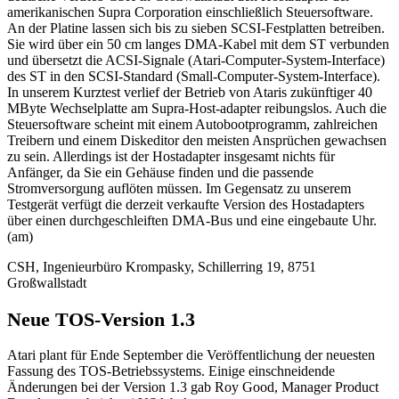
amerikanischen Supra Corporation einschließlich Steuersoftware.
An der Platine lassen sich bis zu sieben SCSI-Festplatten betreiben.
Sie wird über ein 50 cm langes DMA-Kabel mit dem ST verbunden
und übersetzt die ACSI-Signale (Atari-Computer-System-Interface)
des ST in den SCSI-Standard (Small-Computer-System-Interface).
In unserem Kurztest verlief der Betrieb von Ataris zukünftiger 40
MByte Wechselplatte am Supra-Host-adapter reibungslos. Auch die
Steuersoftware scheint mit einem Autobootprogramm, zahlreichen
Treibern und einem Diskeditor den meisten Ansprüchen gewachsen
zu sein. Allerdings ist der Hostadapter insgesamt nichts für
Anfänger, da Sie ein Gehäuse finden und die passende
Stromversorgung auflöten müssen. Im Gegensatz zu unserem
Testgerät verfügt die derzeit verkaufte Version des Hostadapters
über einen durchgeschleiften DMA-Bus und eine eingebaute Uhr.
(am)
CSH, Ingenieurbüro Krompasky, Schillerring 19, 8751
Großwallstadt
Neue TOS-Version 1.3
Atari plant für Ende September die Veröffentlichung der neuesten
Fassung des TOS-Betriebssystems. Einige einschneidende
Änderungen bei der Version 1.3 gab Roy Good, Manager Product