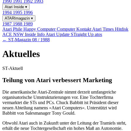
1990
1991
1992
1993
Atari Inside
▾
1994
1995
1996
ATARImagazin
▾
1987
1988
1989
Atari Phile
Happy Computer
Computer Kontakt
Atari Times
Hitdisk
ACE NSW Inside Info
Atari Update
STraight Up
atos
← ST-Magazin 08 / 1988
Aktuelles
ST-Aktuell
Teilung von Atari verbessert Marketing
Die amerikanische Atari-Zentrale nimmt derzeit umfangreiche
organisatorische Umstrukturierungen vor. Eine Tochterfirma
vermarktet die STs und PCs. Chuck Babbitt ist Präsident dieser
neuen Abteilung namens »Atari Computers«. Unterstützt wird
Babbitt von Salesmanager Tony Gould.
Obwohl Atari auch in Zukunft unter der Leitung der Tramiels steht,
erhält die neue Tochtergesellschaft ein hohes Maß an Autonomie.