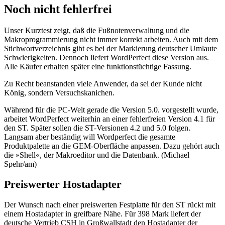
Noch nicht fehlerfrei
Unser Kurztest zeigt, daß die Fußnotenverwaltung und die
Makroprogrammierung nicht immer korrekt arbeiten. Auch mit dem
Stichwortverzeichnis gibt es bei der Markierung deutscher Umlaute
Schwierigkeiten. Dennoch liefert WordPerfect diese Version aus.
Alle Käufer erhalten später eine funktionstüchtige Fassung.
Zu Recht beanstanden viele Anwender, da sei der Kunde nicht
König, sondern Versuchskanichen.
Während für die PC-Welt gerade die Version 5.0. vorgestellt wurde,
arbeitet WordPerfect weiterhin an einer fehlerfreien Version 4.1 für
den ST. Später sollen die ST-Versionen 4.2 und 5.0 folgen.
Langsam aber beständig will Wordperfect die gesamte
Produktpalette an die GEM-Oberfläche anpassen. Dazu gehört auch
die »Shell«, der Makroeditor und die Datenbank. (Michael
Spehr/am)
Preiswerter Hostadapter
Der Wunsch nach einer preiswerten Festplatte für den ST rückt mit
einem Hostadapter in greifbare Nähe. Für 398 Mark liefert der
deutsche Vertrieb CSH in Großwallstadt den Hostadapter der