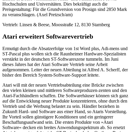
Hochschulen und Universitäten. Dies bekräftigt auch die
Preisgestaltung: Für die Grundversion von Prosign sind 2850 Mark
zu veranschlagen. (Axel Pretzsch/am)
Vertrieb: Linsen & Beese, Moosstraße 12, 8130 Starnberg
Atari erweitert Softwarevertrieb
Ermutigt durch die Absatzerfolge von 1st Word plus, Adi-mens und
ST-Pascal plus wollen sich die Raunheimer Hardware-Spezialisten
verstärkt in der deutschen ST-Softwareszene tummeln. Im Juni
dieses Jahres hat der Atari Software Vertrieb seine Arbeit
aufgenommen. Leiter der neuen Abteilung ist Alfred A. Scherff, der
bisher den Bereich System-Software-Support leitete.
Atari will mit der neuen Vertriebsabteilung eine Brücke zwischen
den vielen kleinen und mittleren Softwareproduzen-zenten und den
Atari-Fachhändlern schaffen. Die Softwarehäuser können sich ganz
auf die Entwicklung neuer Produkte konzentrieren, ohne durch den
Vertrieb und die Werbung belastet zu sein. Händler beziehen in
Zukunft Hard- und Software aus einer Hand, so Ataris Vorstellung.
Ihr Vorteil sollen günstigere Konditionen und ein geringerer
Beschaffungsaufwand sein. Die ersten Produkte von »Atari
Software« decken ein breites Anwendungsspektrum ab. So ersetzt