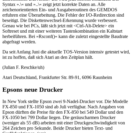
Syntax ».\« und »..\« zeigt jetzt korrekte Daten an. Alle
zeichenorientierten Ein- und Ausgaberoutinen des GEMDOS
erfuhren eine Überarbeitung. Die Fehler der I/O-Redirection sind
beseitigt. Die Diskettenwechsel-Erkennung wurde verbessert.
Genau wie bei PCs, läßt sich jetzt mit <Ctrl-Alt-Delete> ein
Softreset und mit einer weiteren Tastenkombination ein Kaltstart
herbeiführen. Bei »Rsconf()« kann die zuletzt eingestellte Baudrate
abgefragt werden.
Da seit Anfang Juni die aktuelle TOS-Version intensiv getestet wird,
ist zu hoffen, daß sich Atari an den Zeitplan hält.
(Julian F. Reschke/uh)
Atari Deutschland, Frankfurter Str. 89-91, 6096 Raunheim
Epsons neue Drucker
In New York stellte Epson zwei 9-Nadel-Drucker vor. Die Modelle
FX-850 und FX-1050 sind ab Juli verfügbar. Nach Angaben von
Epson dürften die Preise für den FX-850 bei 549 Dollar und den
FX-1050 bei 799 Dollar liegen. Die geräuscharmen Drucker
(weniger als 55 dB) arbeiten mit einer Druckgeschwindigkeit von
264 Zeichen pro Sekunde. Beide Drucker bieten Text- und