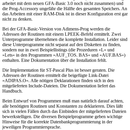
arbeitet mit dem neuen GFA-Basic 3.0 noch nicht zusammen) und
die Prog-Accessory ungefähr die Hälfte des gesamten Speichers. An
das Arbeiten mit einer RAM-Disk ist in dieser Konfiguration erst gar
nicht zu denken.
Bei der GFA-Basic-Version von Adimens-Prog werden die
Adressen der Routinen mit einem LPEEK-Befehl ermittelt. Zwei
Unterprogramme übernehmen die komplette Installation. Leider sind
diese Unterprogramme nicht separat auf den Disketten zu finden,
sondern nur in zwei Beispiellistings (die Prozeduren »L« und
»Lets« in den Programmen »AUF_TOS. BAS« und »AUF.BAS«)
enthalten. Eine Dokumentation über die Installation fehlt.
Die Implementation für ST-Pascal Plus ist besser geraten. Die
Adressen der Routinen ermittelt die beigefügte Link-Datei
»ADIPAS.O«. Alle nötigen Deklarationen finden sich in den
mitgelieferten Include-Dateien. Die Dokumentation liefert das
Handbuch.
Beim Entwurf von Programmen muß man natürlich darauf achten,
alle benötigten Routinen und Konstanten zu deklarieren. Dies läßt
sich in vielen Fällen durch das Einbinden der mitgelieferten Dateien
bewerkstelligen. Die diversen Beispielprogramme geben wichtige
Hinweise für die korrekte Datenbankprogrammierung in der
jeweiligen Programmiersprache.