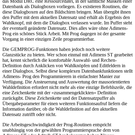
das Modul DRC eine Ressourcedatei, in der sämtliche Masken einer
Datenbank als Dialogboxen vorliegen. Es existieren Routinen, die
diese Dialogboxen auf den Bildschirm bringen. Man übergibt ihnen
den Puffer mit dem aktuellen Datensatz und erhält als Ergebnis den
Wahlknopf, mit dem die Dialogbox verlassen wurde. Im Puffer steht
der eventuell geänderte Datensatz. Dies alles wäre ohne Adimens-
Prog ein schönes Stück Arbeit. Mit Prog dagegen ist der gesamte
Vorgang in einer einzigen Zeile programmierbar.
Die GEMPROG-Funktionen haben jedoch noch weitere
Glanzstücke zu bieten. Wer schon einmal mit Adimens ST gearbeitet
hat, kennt sicherlich die komfortable Auswahl- und Rechen-
Definition durch Anklicken von Wahlknöpfen und Editfeldern in
einer Dialogbox. Selbst diese komplexen Datenbankfunktionen stellt
Adimens- Prog den Programmierern in einfachster Manier zur
Verfügung. Die Ansteuerung und Auswertung der mausorientierten
Wahldefinition erfordert nicht mehr als eine einzige Befehlszeile, die
eine Zeichenkette mit der »zusammengeklickten« Definition
zurückgibt. Diese Zeichenkette und der Datensatzpuffer als
Übergabeparameter für einen weiteren Funktionsaufruf liefern die
Information darüber, ob die Wahldefinition auf den aktuellen
Datensatz zutrifft oder nicht.
Die Arbeitsgeschwindigkeit der Prog-Routinen entspricht
unabhängig von der gewählten Programmiersprache dem von