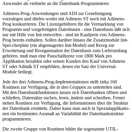
Anwender als vielmehr an die Datenbank-Programmierer.
Adimens-Prog-Anwendungen sind ADI zur Genehmigung
vorzulegen und dürfen weder mit Adimens ST noch mit Adimens-
Prog konkurrieren. Die Lizenzgebühren für die Vermarktung von
Programm und vorgefertigten Datenbasen - eine Datenbasis läßt sich
nur mit Hilfe von Init entwerfen - sind im Kaufpreis von Adimens-
Prog bereits enthalten. Sollen darüber hinaus die Zusatzmodule Init-
Spei-cherplatz (ein abgemagertes Init-Modul) und Reorg zur
Erweiterung und Reorganisation der Datenbasis zum Lieferumfang
gehören, muß man eine Pauschallizenz von 1800 Mark pro
Applikation bezahlen oder seinen Kunden den Kauf von Adimens
ST oder Aditalk ST empfehlen, denen ein Satz der Universal-
Module beiliegt.
Jede der drei Adimens-Prog-Implementationen stellt zirka 160
Routinen zur Verfügung, die in drei Gruppen zu unterteilen sind.
Mit den Datenbankfunktionen lassen sich Datenbanken öffnen und
schließen, Datensätze suchen, lesen, ändern und schreiben. Ferner
stehen Routinen zur Verfügung, die Informationen über die Struktur
der Datenbank ermitteln. Daher kann man auch in Spezialapplikatio-
nen ein bestimmtes Ausmaß an Variabilität der Datenbankstruktur
programmieren.
Die zweite Gruppe von Routinen bildet die sogenannte UTIL-