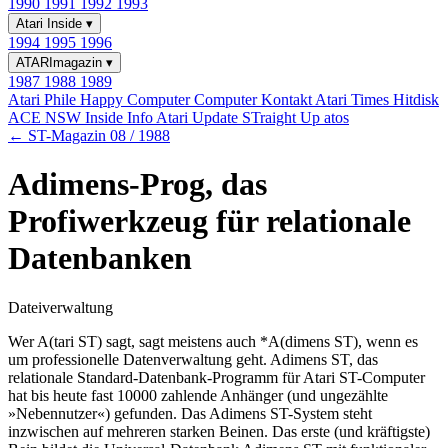
1990
1991
1992
1993
Atari Inside
▾
1994
1995
1996
ATARImagazin
▾
1987
1988
1989
Atari Phile
Happy Computer
Computer Kontakt
Atari Times
Hitdisk
ACE NSW Inside Info
Atari Update
STraight Up
atos
← ST-Magazin 08 / 1988
Adimens-Prog, das
Profiwerkzeug für relationale
Datenbanken
Dateiverwaltung
Wer A(tari ST) sagt, sagt meistens auch *A(dimens ST), wenn es
um professionelle Datenverwaltung geht. Adimens ST, das
relationale Standard-Datenbank-Programm für Atari ST-Computer
hat bis heute fast 10000 zahlende Anhänger (und ungezählte
»Nebennutzer«) gefunden. Das Adimens ST-System steht
inzwischen auf mehreren starken Beinen. Das erste (und kräftigste)