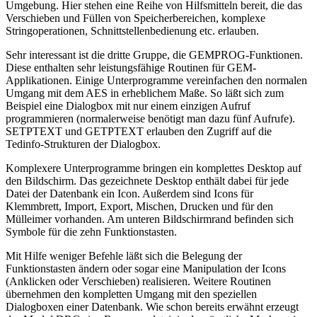
Umgebung. Hier stehen eine Reihe von Hilfsmitteln bereit, die das
Verschieben und Füllen von Speicherbereichen, komplexe
Stringoperationen, Schnittstellenbedienung etc. erlauben.
Sehr interessant ist die dritte Gruppe, die GEMPROG-Funktionen.
Diese enthalten sehr leistungsfähige Routinen für GEM-
Applikationen. Einige Unterprogramme vereinfachen den normalen
Umgang mit dem AES in erheblichem Maße. So läßt sich zum
Beispiel eine Dialogbox mit nur einem einzigen Aufruf
programmieren (normalerweise benötigt man dazu fünf Aufrufe).
SETPTEXT und GETPTEXT erlauben den Zugriff auf die
Tedinfo-Strukturen der Dialogbox.
Komplexere Unterprogramme bringen ein komplettes Desktop auf
den Bildschirm. Das gezeichnete Desktop enthält dabei für jede
Datei der Datenbank ein Icon. Außerdem sind Icons für
Klemmbrett, Import, Export, Mischen, Drucken und für den
Mülleimer vorhanden. Am unteren Bildschirmrand befinden sich
Symbole für die zehn Funktionstasten.
Mit Hilfe weniger Befehle läßt sich die Belegung der
Funktionstasten ändern oder sogar eine Manipulation der Icons
(Anklicken oder Verschieben) realisieren. Weitere Routinen
übernehmen den kompletten Umgang mit den speziellen
Dialogboxen einer Datenbank. Wie schon bereits erwähnt erzeugt