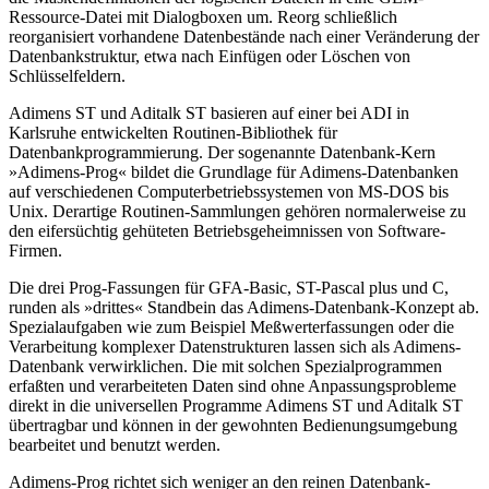
Ressource-Datei mit Dialogboxen um. Reorg schließlich
reorganisiert vorhandene Datenbestände nach einer Veränderung der
Datenbankstruktur, etwa nach Einfügen oder Löschen von
Schlüsselfeldern.
Adimens ST und Aditalk ST basieren auf einer bei ADI in
Karlsruhe entwickelten Routinen-Bibliothek für
Datenbankprogrammierung. Der sogenannte Datenbank-Kern
»Adimens-Prog« bildet die Grundlage für Adimens-Datenbanken
auf verschiedenen Computerbetriebssystemen von MS-DOS bis
Unix. Derartige Routinen-Sammlungen gehören normalerweise zu
den eifersüchtig gehüteten Betriebsgeheimnissen von Software-
Firmen.
Die drei Prog-Fassungen für GFA-Basic, ST-Pascal plus und C,
runden als »drittes« Standbein das Adimens-Datenbank-Konzept ab.
Spezialaufgaben wie zum Beispiel Meßwerterfassungen oder die
Verarbeitung komplexer Datenstrukturen lassen sich als Adimens-
Datenbank verwirklichen. Die mit solchen Spezialprogrammen
erfaßten und verarbeiteten Daten sind ohne Anpassungsprobleme
direkt in die universellen Programme Adimens ST und Aditalk ST
übertragbar und können in der gewohnten Bedienungsumgebung
bearbeitet und benutzt werden.
Adimens-Prog richtet sich weniger an den reinen Datenbank-