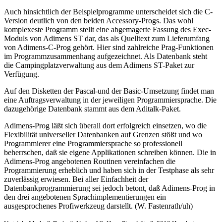
Auch hinsichtlich der Beispielprogramme unterscheidet sich die C-
Version deutlich von den beiden Accessory-Progs. Das wohl
komplexeste Programm stellt eine abgemagerte Fassung des Exec-
Moduls von Adimens ST dar, das als Quelltext zum Lieferumfang
von Adimens-C-Prog gehört. Hier sind zahlreiche Prag-Funktionen
im Programmzusammenhang aufgezeichnet. Als Datenbank steht
die Campingplatzverwaltung aus dem Adimens ST-Paket zur
Verfügung.
Auf den Disketten der Pascal-und der Basic-Umsetzung findet man
eine Auftragsverwaltung in der jeweiligen Programmiersprache. Die
dazugehörige Datenbank stammt aus dem Aditalk-Paket.
Adimens-Prog läßt sich überall dort erfolgreich einsetzen, wo die
Flexibilität universeller Datenbanken auf Grenzen stößt und wo
Programmierer eine Programmiersprache so professionell
beherrschen, daß sie eigene Applikationen schreiben können. Die in
Adimens-Prog angebotenen Routinen vereinfachen die
Programmierung erheblich und haben sich in der Testphase als sehr
zuverlässig erwiesen. Bei aller Einfachheit der
Datenbankprogrammierung sei jedoch betont, daß Adimens-Prog in
den drei angebotenen Sprachimplementierungen ein
ausgesprochenes Profiwerkzeug darstellt. (W. Fastenrath/uh)