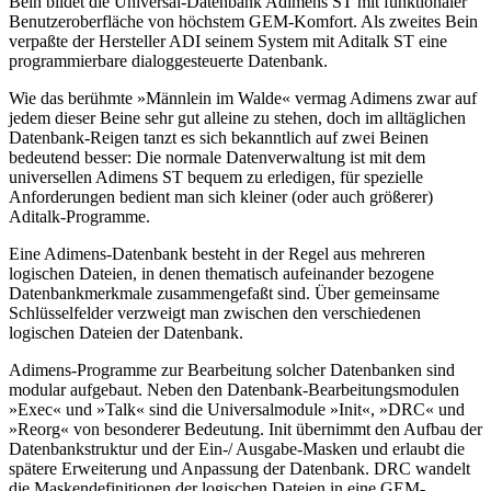
Bein bildet die Universal-Datenbank Adimens ST mit funktionaler
Benutzeroberfläche von höchstem GEM-Komfort. Als zweites Bein
verpaßte der Hersteller ADI seinem System mit Aditalk ST eine
programmierbare dialoggesteuerte Datenbank.
Wie das berühmte »Männlein im Walde« vermag Adimens zwar auf
jedem dieser Beine sehr gut alleine zu stehen, doch im alltäglichen
Datenbank-Reigen tanzt es sich bekanntlich auf zwei Beinen
bedeutend besser: Die normale Datenverwaltung ist mit dem
universellen Adimens ST bequem zu erledigen, für spezielle
Anforderungen bedient man sich kleiner (oder auch größerer)
Aditalk-Programme.
Eine Adimens-Datenbank besteht in der Regel aus mehreren
logischen Dateien, in denen thematisch aufeinander bezogene
Datenbankmerkmale zusammengefaßt sind. Über gemeinsame
Schlüsselfelder verzweigt man zwischen den verschiedenen
logischen Dateien der Datenbank.
Adimens-Programme zur Bearbeitung solcher Datenbanken sind
modular aufgebaut. Neben den Datenbank-Bearbeitungsmodulen
»Exec« und »Talk« sind die Universalmodule »Init«, »DRC« und
»Reorg« von besonderer Bedeutung. Init übernimmt den Aufbau der
Datenbankstruktur und der Ein-/ Ausgabe-Masken und erlaubt die
spätere Erweiterung und Anpassung der Datenbank. DRC wandelt
die Maskendefinitionen der logischen Dateien in eine GEM-