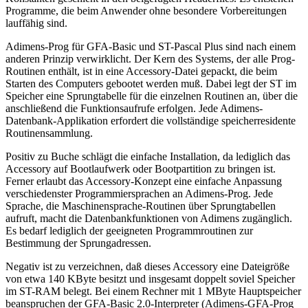
Programme, die beim Anwender ohne besondere Vorbereitungen
lauffähig sind.
Adimens-Prog für GFA-Basic und ST-Pascal Plus sind nach einem
anderen Prinzip verwirklicht. Der Kern des Systems, der alle Prog-
Routinen enthält, ist in eine Accessory-Datei gepackt, die beim
Starten des Computers gebootet werden muß. Dabei legt der ST im
Speicher eine Sprungtabelle für die einzelnen Routinen an, über die
anschließend die Funktionsaufrufe erfolgen. Jede Adimens-
Datenbank-Applikation erfordert die vollständige speicherresidente
Routinensammlung.
Positiv zu Buche schlägt die einfache Installation, da lediglich das
Accessory auf Bootlaufwerk oder Bootpartition zu bringen ist.
Ferner erlaubt das Accessory-Konzept eine einfache Anpassung
verschiedenster Programmiersprachen an Adimens-Prog. Jede
Sprache, die Maschinensprache-Routinen über Sprungtabellen
aufruft, macht die Datenbankfunktionen von Adimens zugänglich.
Es bedarf lediglich der geeigneten Programmroutinen zur
Bestimmung der Sprungadressen.
Negativ ist zu verzeichnen, daß dieses Accessory eine Dateigröße
von etwa 140 KByte besitzt und insgesamt doppelt soviel Speicher
im ST-RAM belegt. Bei einem Rechner mit 1 MByte Hauptspeicher
beanspruchen der GFA-Basic 2.0-Interpreter (Adimens-GFA-Prog