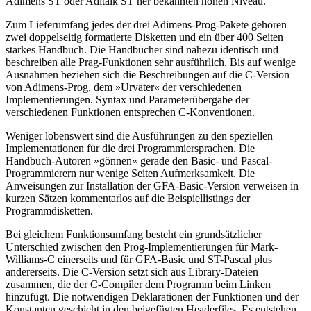
Adimens ST oder Aditalk ST her bekannten hohen Niveau.
Zum Lieferumfang jedes der drei Adimens-Prog-Pakete gehören
zwei doppelseitig formatierte Disketten und ein über 400 Seiten
starkes Handbuch. Die Handbücher sind nahezu identisch und
beschreiben alle Prag-Funktionen sehr ausführlich. Bis auf wenige
Ausnahmen beziehen sich die Beschreibungen auf die C-Version
von Adimens-Prog, dem »Urvater« der verschiedenen
Implementierungen. Syntax und Parameterübergabe der
verschiedenen Funktionen entsprechen C-Konventionen.
Weniger lobenswert sind die Ausführungen zu den speziellen
Implementationen für die drei Programmiersprachen. Die
Handbuch-Autoren »gönnen« gerade den Basic- und Pascal-
Programmierern nur wenige Seiten Aufmerksamkeit. Die
Anweisungen zur Installation der GFA-Basic-Version verweisen in
kurzen Sätzen kommentarlos auf die Beispiellistings der
Programmdisketten.
Bei gleichem Funktionsumfang besteht ein grundsätzlicher
Unterschied zwischen den Prog-Implementierungen für Mark-
Williams-C einerseits und für GFA-Basic und ST-Pascal plus
andererseits. Die C-Version setzt sich aus Library-Dateien
zusammen, die der C-Compiler dem Programm beim Linken
hinzufügt. Die notwendigen Deklarationen der Funktionen und der
Konstanten geschieht in den beigefügten Headerfiles. Es entstehen