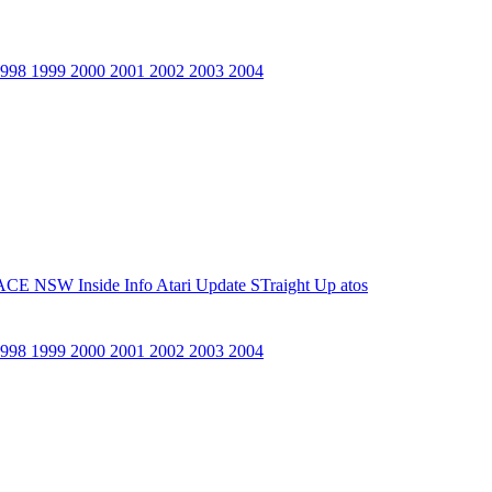
1998
1999
2000
2001
2002
2003
2004
ACE NSW Inside Info
Atari Update
STraight Up
atos
1998
1999
2000
2001
2002
2003
2004