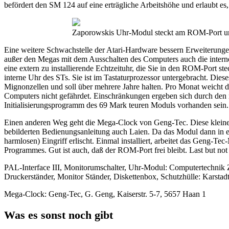
befördert den SM 124 auf eine erträgliche Arbeitshöhe und erlaubt es
Zaporowskis Uhr-Modul steckt am ROM-Port und 
Eine weitere Schwachstelle der Atari-Hardware bessern Erweiterungen 
außer den Megas mit dem Ausschalten des Computers auch die interne U
eine extern zu installierende Echtzeituhr, die Sie in den ROM-Port s
interne Uhr des STs. Sie ist im Tastaturprozessor untergebracht. Die
Mignonzellen und soll über mehrere Jahre halten. Pro Monat weicht die
Computers nicht gefährdet. Einschränkungen ergeben sich durch den
Initialisierungsprogramm des 69 Mark teuren Moduls vorhanden sein.
Einen anderen Weg geht die Mega-Clock von Geng-Tec. Diese kleine Pl
bebilderten Bedienungsanleitung auch Laien. Da das Modul dann in ein
harmlosen) Eingriff erlischt. Einmal installiert, arbeitet das Geng-
Programmes. Gut ist auch, daß der ROM-Port frei bleibt. Last but n
PAL-Interface III, Monitorumschalter, Uhr-Modul: Computertechnik 
Druckerständer, Monitor Ständer, Diskettenbox, Schutzhülle: Karstad
Mega-Clock: Geng-Tec, G. Geng, Kaiserstr. 5-7, 5657 Haan 1
Was es sonst noch gibt