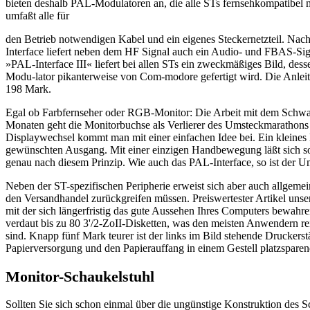
bieten deshalb PAL-Modulatoren an, die alle STs fernsehkompatibel
umfaßt alle für
den Betrieb notwendigen Kabel und ein eigenes Steckernetzteil. Nach
Interface liefert neben dem HF Signal auch ein Audio- und FBAS-Sig
»PAL-Interface III« liefert bei allen STs ein zweckmäßiges Bild, dess
Modu-lator pikanterweise von Com-modore gefertigt wird. Die Anleitu
198 Mark.
Egal ob Farbfernseher oder RGB-Monitor: Die Arbeit mit dem Schwar
Monaten geht die Monitorbuchse als Verlierer des Umsteckmarathons h
Displaywechsel kommt man mit einer einfachen Idee bei. Ein kleines K
gewünschten Ausgang. Mit einer einzigen Handbewegung läßt sich s
genau nach diesem Prinzip. Wie auch das PAL-Interface, so ist der U
Neben der ST-spezifischen Peripherie erweist sich aber auch allgeme
den Versandhandel zurückgreifen müssen. Preiswertester Artikel unse
mit der sich längerfristig das gute Aussehen Ihres Computers bewahr
verdaut bis zu 80 3'/2-ZoII-Disketten, was den meisten Anwendern rei
sind. Knapp fünf Mark teurer ist der links im Bild stehende Druckers
Papierversorgung und den Papierauffang in einem Gestell platzsparend
Monitor-Schaukelstuhl
Sollten Sie sich schon einmal über die ungünstige Konstruktion des