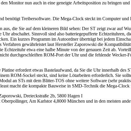
, den Monitor nun auch in eine geneigte Arbeitsposition zu bringen un
benötigt Treibersoftware. Die Mega-Clock steckt im Computer und lä
aus, die Sie auf dem kleineren Bild sehen: Der ST zeigt zwar auf Wuns
hr abschaltet. Sinnvoll sind also batteriegepufferte Echtzeituhren, d
tecken. Ein kurzes Programm im Autoordner überträgt bei jedem Einscha
ses Verfahren gewährleistet laut Hersteller Zaporowski die Kompatibilit
 Echtzeituhr etwa eine halbe Minute von der genauen Zeit ab. Vorteilhaf
 nicht durchgeschleiften ROM-Port der Uhr und die fehlende Wecker-F
atine erfordert etwas Bastelaufwand, da Sie die Uhr innerhalb des ST
em ROM-Sockel steckt, sind keine Lötarbeiten erforderlich. Sie sollte
Tec-Modul an STs mit dem Blitter-TOS ohne weitere Software (sehr prakt
ot least macht die kompakte Bauweise in SMD-Technik die Mega-Clock 
Zaporowski, Dreieckstraße 2b, 5800 Hagen I
t Oberpollinger, Am Karlstor 4,8000 München und in den meisten ander