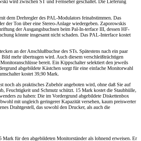
ski wird zwischen ST und Fernseher geschaltet. Die Lieferung
tät mit dem Drehregler des PAL-Modulators feinabstimmen. Das
oder der Ton über eine Stereo-Anlage wiedergeben. Zaporowskis
schriftung der Ausgangsbuchsen beim Pal-In-terface III, dessen HF-
machung könnte insgesamt nicht schaden. Das PAL-Interface kostet
ecken an der Anschlußbuchse des STs. Spätestens nach ein paar
n Bild mehr übertragen wird. Auch diesem verschleißträchtigen
onitoranschlüsse bereit. Ein Kippschalter selektiert den jeweils
grund abgebildete Kästchen sorgt für eine einfache Monitorwahl
umschalter kostet 39,90 Mark.
st noch als praktisches Zubehör angeboten wird, ohne daß Sie auf
b, Feuchtigkeit und Schmutz schützt. 15 Mark kostet die Staubhülle,
ranwenders zu haben: Die im Vordergrund abgebildete Diskettenbox
 obwohl mit ungleich geringerer Kapazität versehen, kaum preiswerter
enes Drahtgestell, das sowohl den Drucker, als auch die
5 Mark für den abgebildeten Monitorständer als lohnend erweisen. Er