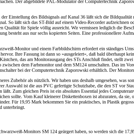
 machen. Der abgebildete PAL-Modulator der Computertechnik Zaporow
 der Einstellung des Bildsignals auf Kanal 36 läßt sich die Bildquali
nal. So läßt sich das ST-Bild auf einem Video-Recorder aufzeichnen 
en Qualität für Spiele völlig ausreicht. Wir vermissen lediglich die Be
ng besteht aus nur sechs kopierten Seiten. Eine professionellere Auf
zweiß-Monitor und einem Farbbildschirm erfordert ein ständiges Umst
ervor. Ihre Fassung ist dann so »ausgeleiert«, daß bald überhaupt kei
ästchen, das am Monitorausgang des STs Anschluß findet, stellt zwei M
o zwischen dem Farbmonitor und dem SM124 umschalten. Das im Vorder
mschalter bei der Computertechnik Zaporowski erhältlich. Der Monitor
ineres Zubehör als nützlich. Wir haben uns deshalb umgesehen, was son
rer Auswahl ist die aus PVC gefertigte Schutzhabe, die den ST vor Stau
en läßt. Zum gleichen Preis ist ein absolutes Essential jedes Compute
chen sollte. Vom Kauf kleinerer Diskettenboxen ist abzuraten, da sie,
tänder. Für 19,95 Mark bekommen Sie ein praktisches, in Plastik gegoss
 unterbringt.
 Schwarzweiß-Monitors SM 124 geärgert haben, so werden sich die 17,9