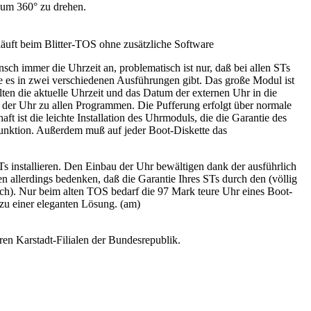
d um 360° zu drehen.
uft beim Blitter-TOS ohne zusätzliche Software
ch immer die Uhrzeit an, problematisch ist nur, daß bei allen STs
ie es in zwei verschiedenen Ausführungen gibt. Das große Modul ist
lten die aktuelle Uhrzeit und das Datum der externen Uhr in die
ät der Uhr zu allen Programmen. Die Pufferung erfolgt über normale
t ist die leichte Installation des Uhrmoduls, die die Garantie des
unktion. Außerdem muß auf jeder Boot-Diskette das
s installieren. Den Einbau der Uhr bewältigen dank der ausführlich
n allerdings bedenken, daß die Garantie Ihres STs durch den (völlig
isch). Nur beim alten TOS bedarf die 97 Mark teure Uhr eines Boot-
zu einer eleganten Lösung. (am)
en Karstadt-Filialen der Bundesrepublik.