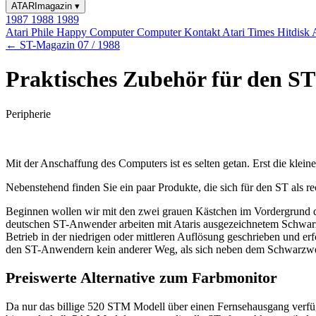
ATARImagazin
▾
1987
1988
1989
Atari Phile
Happy Computer
Computer Kontakt
Atari Times
Hitdisk
← ST-Magazin 07 / 1988
Praktisches Zubehör für den ST
Peripherie
Mit der Anschaffung des Computers ist es selten getan. Erst die kle
Nebenstehend finden Sie ein paar Produkte, die sich für den ST als re
Beginnen wollen wir mit den zwei grauen Kästchen im Vordergrund des
deutschen ST-Anwender arbeiten mit Ataris ausgezeichnetem Schwarzwe
Betrieb in der niedrigen oder mittleren Auflösung geschrieben und e
den ST-Anwendern kein anderer Weg, als sich neben dem Schwarzwei
Preiswerte Alternative zum Farbmonitor
Da nur das billige 520 STM Modell über einen Fernsehausgang verfügt