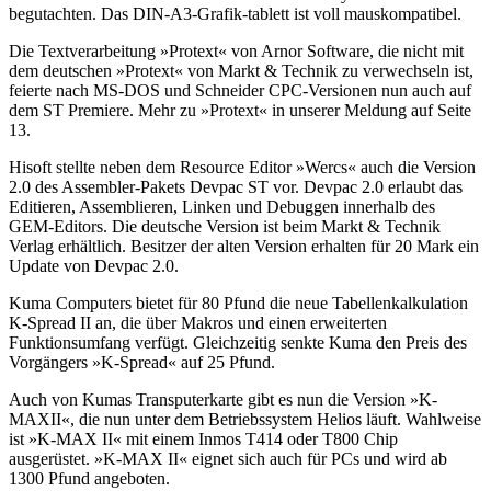
begutachten. Das DIN-A3-Grafik-tablett ist voll mauskompatibel.
Die Textverarbeitung »Protext« von Arnor Software, die nicht mit
dem deutschen »Protext« von Markt & Technik zu verwechseln ist,
feierte nach MS-DOS und Schneider CPC-Versionen nun auch auf
dem ST Premiere. Mehr zu »Protext« in unserer Meldung auf Seite
13.
Hisoft stellte neben dem Resource Editor »Wercs« auch die Version
2.0 des Assembler-Pakets Devpac ST vor. Devpac 2.0 erlaubt das
Editieren, Assemblieren, Linken und Debuggen innerhalb des
GEM-Editors. Die deutsche Version ist beim Markt & Technik
Verlag erhältlich. Besitzer der alten Version erhalten für 20 Mark ein
Update von Devpac 2.0.
Kuma Computers bietet für 80 Pfund die neue Tabellenkalkulation
K-Spread II an, die über Makros und einen erweiterten
Funktionsumfang verfügt. Gleichzeitig senkte Kuma den Preis des
Vorgängers »K-Spread« auf 25 Pfund.
Auch von Kumas Transputerkarte gibt es nun die Version »K-
MAXII«, die nun unter dem Betriebssystem Helios läuft. Wahlweise
ist »K-MAX II« mit einem Inmos T414 oder T800 Chip
ausgerüstet. »K-MAX II« eignet sich auch für PCs und wird ab
1300 Pfund angeboten.