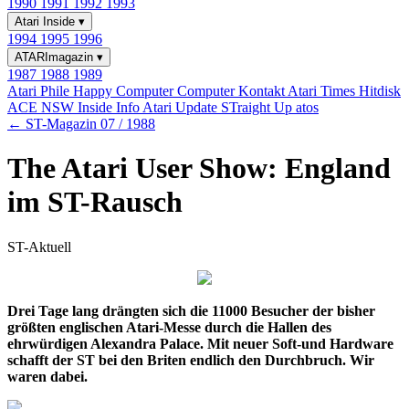
1990
1991
1992
1993
Atari Inside
▾
1994
1995
1996
ATARImagazin
▾
1987
1988
1989
Atari Phile
Happy Computer
Computer Kontakt
Atari Times
Hitdisk
ACE NSW Inside Info
Atari Update
STraight Up
atos
← ST-Magazin 07 / 1988
The Atari User Show: England
im ST-Rausch
ST-Aktuell
Drei Tage lang drängten sich die 11000 Besucher der bisher
größten englischen Atari-Messe durch die Hallen des
ehrwürdigen Alexandra Palace. Mit neuer Soft-und Hardware
schafft der ST bei den Briten endlich den Durchbruch. Wir
waren dabei.