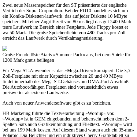
Zwei neue Massenspeicher für den ST präsentierte der englische
Vertrieb der Supra Corporation. Bei der FD10 handelt es sich um
ein Konika-Disketten-laufwerk, das auf jeder Diskette 10 MByte
speichert. Mit einer Zugriffszeit von 80 ms liegt das gut 2400 Mark
teure Laufwerk im Bereich einer Festplatte. Jede Floppy kostet et
wa 50 Mark. Die große Speicherdichte von 480 Tracks pro Zoll
erreicht das Laufwerk durch Vertikalmagnetisierung.
Große Freude löste Ataris »Summer Pack« aus, bei dem Spiele für
1200 Mark gratis beiliegen
Für Mega ST-Anwender ist das »Mega-Drive« konzipiert. Die 3,5
Zoll-Festplatte mit einer Kapazität zwischen 20 und 40 MByte
findet innerhalb des Mega ST-Gehäuses am DMA-Port Anschluß.
Die Autoboot-fähigen Festplatten sind voraussichtlich etwas
preiswerter als externe Laufwerke.
Auch von neuer Anwendersoftware gibt es zu berichten.
HB Marketing führte die Textverarbeitung »Wordup« vor.
»Wordup« ist in GEM eingebunden und beherrscht neben dem 2-
Spalten-Satz auch Grafikeinbindung und Fließtext. »Wordup« wird
bei uns 199 Mark kosten. Auf diesem Stand waren auch ein 35-mm-
Polaroid-Dia-Belichter und ein induktives Cherry-Grafiktablett zu