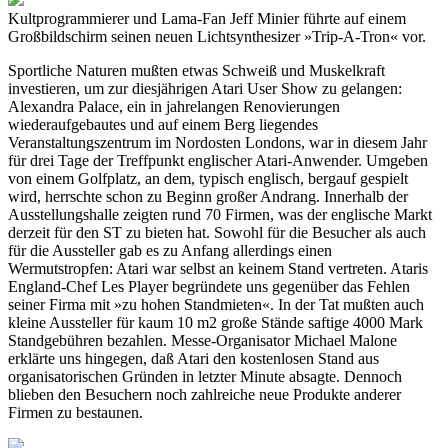
Kultprogrammierer und Lama-Fan Jeff Minier führte auf einem
Großbildschirm seinen neuen Lichtsynthesizer »Trip-A-Tron« vor.
Sportliche Naturen mußten etwas Schweiß und Muskelkraft
investieren, um zur diesjährigen Atari User Show zu gelangen:
Alexandra Palace, ein in jahrelangen Renovierungen
wiederaufgebautes und auf einem Berg liegendes
Veranstaltungszentrum im Nordosten Londons, war in diesem Jahr
für drei Tage der Treffpunkt englischer Atari-Anwender. Umgeben
von einem Golfplatz, an dem, typisch englisch, bergauf gespielt
wird, herrschte schon zu Beginn großer Andrang. Innerhalb der
Ausstellungshalle zeigten rund 70 Firmen, was der englische Markt
derzeit für den ST zu bieten hat. Sowohl für die Besucher als auch
für die Aussteller gab es zu Anfang allerdings einen
Wermutstropfen: Atari war selbst an keinem Stand vertreten. Ataris
England-Chef Les Player begründete uns gegenüber das Fehlen
seiner Firma mit »zu hohen Standmieten«. In der Tat mußten auch
kleine Aussteller für kaum 10 m2 große Stände saftige 4000 Mark
Standgebühren bezahlen. Messe-Organisator Michael Malone
erklärte uns hingegen, daß Atari den kostenlosen Stand aus
organisatorischen Gründen in letzter Minute absagte. Dennoch
blieben den Besuchern noch zahlreiche neue Produkte anderer
Firmen zu bestaunen.