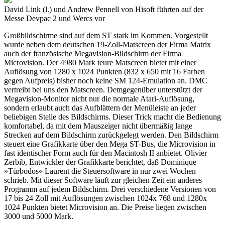
David Link (l.) und Andrew Pennell von Hisoft führten auf der
Messe Devpac 2 und Wercs vor
Großbildschirme sind auf dem ST stark im Kommen. Vorgestellt
wurde neben dem deutschen 19-Zoll-Matscreen der Firma Matrix
auch der französische Megavision-Bildschirm der Firma
Microvision. Der 4980 Mark teure Matscreen bietet mit einer
Auflösung von 1280 x 1024 Punkten (832 x 650 mit 16 Farben
gegen Aufpreis) bisher noch keine SM 124-Emulation an. DMC
vertreibt bei uns den Matscreen. Demgegenüber unterstützt der
Megavision-Monitor nicht nur die normale Atari-Auflösung,
sondern erlaubt auch das Aufblättern der Menüleiste an jeder
beliebigen Stelle des Bildschirms. Dieser Trick macht die Bedienung
komfortabel, da mit dem Mauszeiger nicht übermäßig lange
Strecken auf dem Bildschirm zurückgelegt werden. Den Bildschirm
steuert eine Grafikkarte über den Mega ST-Bus, die Microvision in
fast identischer Form auch für den Macintosh II anbietet. Olivier
Zerbib, Entwickler der Grafikkarte berichtet, daß Dominique
»Türbodos« Laurent die Steuersoftware in nur zwei Wochen
schrieb. Mit dieser Software läuft zur gleichen Zeit ein anderes
Programm auf jedem Bildschirm. Drei verschiedene Versionen von
17 bis 24 Zoll mit Auflösungen zwischen 1024x 768 und 1280x
1024 Punkten bietet Microvision an. Die Preise liegen zwischen
3000 und 5000 Mark.