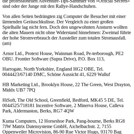
die professionellen Adventure-Tips-Sammler von »Official Secrets«
sind oder der Junge mit den Rallye-Handschuhen.
Von allen Seiten bedrängten zig Computer die Besucher mit einer
lärmenden Geräuschkulisse. Der Vergleich zu einer großen
Spielhalle lag nicht fern. Doch den ungewohnten Ansturm wollten
die alten Mauern nicht ohne Widerstand hinnehmen: Zweimal führte
der hohe Stromverbrauch der Aussteller zum totalen Stromausfall.
(am)
Arnor Ltd., Protext House, Wainman Road, Pe-terborough, PE2
OBU. Frontier Software (Supra Drive), P.O. Box 113,
Harrogate, North Yorkshire, England HG2 OBE, Tel.
0044423/67140 DMC, Schöne Aussicht 41, 6229 Walluf
HB Marketing Ltd., Brooklyn House, 22 The Green, West Drayton,
Middx UB7 7PQ
HiSoft, The Old School, Greenfield, Bedford, MK45 5 DE, Tel.
0044525/718181 Incentive Software, 2 Minerva House, Calleva
Park, Aldermaston, Berks, RG7 4QW
Kuma Computers, 12 Horseshoe Park, Pang-bourne, Berks RG8
7JW Matrix Datensysteme GmbH, Aichelbachstr. 2, 7155
Oppenweiler Microvision, 86-90 Rue Victor Hugo, 93170 Bag