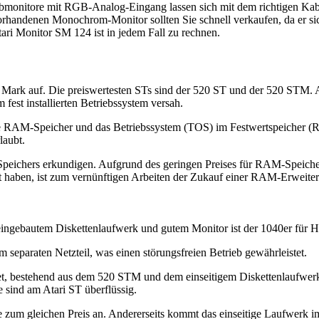
monitore mit RGB-Analog-Eingang lassen sich mit dem richtigen Kabel
its vorhandenen Monochrom-Monitor sollten Sie schnell verkaufen, da er
Atari Monitor SM 124 ist in jedem Fall zu rechnen.
00 Mark auf. Die preiswertesten STs sind der 520 ST und der 520 STM.
est installierten Betriebssystem versah.
e RAM-Speicher und das Betriebssystem (TOS) im Festwertspeicher (
laubt.
 Speichers erkundigen. Aufgrund des geringen Preises für RAM-Speiche
lt haben, ist zum vernünftigen Arbeiten der Zukauf einer RAM-Erweit
eingebautem Diskettenlaufwerk und gutem Monitor ist der 1040er für 
 separaten Netzteil, was einen störungsfreien Betrieb gewährleistet.
Set, bestehend aus dem 520 STM und dem einseitigem Diskettenlaufwerk
e sind am Atari ST überflüssig.
 zum gleichen Preis an. Andererseits kommt das einseitige Laufwerk im 