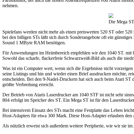
Farbmonitor, der auch die hohen Ablenkfrequenzen von Ataris monoch
nehmen.
Die Mega STs
Spielefans werden nicht mehr als einen preiswerten 520 ST oder 520
bei den billigen STs läßt sich durch Sonderangebote oft ein günstiges
Sound 1 MByte RAM benötigen.
Für Anwendungen im Heimbereich empfehlen wir den 1040 ST. mit 
Sowohl das scharfe, flackerfreie Schwarzweiß-Bild als auch die nied
Was ist ein Computer wert, wenn sich die Ergebnisse nicht vorzeigen
seine Listings und hin und wieder einen Brief ausdrucken möchte, rei
entscheiden. Bei den 9-Nadel-Druckern hat sich auch beim Atari ST d
größte Verbreitung erreicht.
Der Betrieb von Ataris Laserdrucker am 1040 STF ist nicht sehr sinn
804 erfolgt im Speicher des ST. Ein Mega ST ist für den Laserdrucke
Bei intensivem Einsatz des STs macht eine Festplatte das Leben leich
Host-Adapters für etwa 300 Mark. Diese Host-Adapter erlauben den A
Als nützlich erweist sich außerdem weitere Peripherie, wie wir sie i