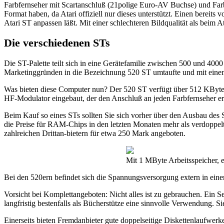
Farbfernseher mit Scartanschluß (21polige Euro-AV Buchse) und Farb
Format haben, da Atari offiziell nur dieses unterstützt. Einen bere
Atari ST anpassen läßt. Mit einer schlechteren Bildqualität als beim 
Die verschiedenen STs
Die ST-Palette teilt sich in eine Gerätefamilie zwischen 500 und 40
Marketinggründen in die Bezeichnung 520 ST umtaufte und mit einem f
Was bieten diese Computer nun? Der 520 ST verfügt über 512 KByt
HF-Modulator eingebaut, der den Anschluß an jeden Farbfernseher er
Beim Kauf so eines STs sollten Sie sich vorher über den Ausbau des
die Preise für RAM-Chips in den letzten Monaten mehr als verdoppe
zahlreichen Drittan-bietern für etwa 250 Mark angeboten.
Mit 1 MByte Arbeitsspeicher, 
Bei den 520ern befindet sich die Spannungsversorgung extern in einem
Vorsicht bei Komplettangeboten: Nicht alles ist zu gebrauchen. Ein 
langfristig bestenfalls als Bücherstütze eine sinnvolle Verwendung. Si
Einerseits bieten Fremdanbieter gute doppelseitige Diskettenlaufwerke