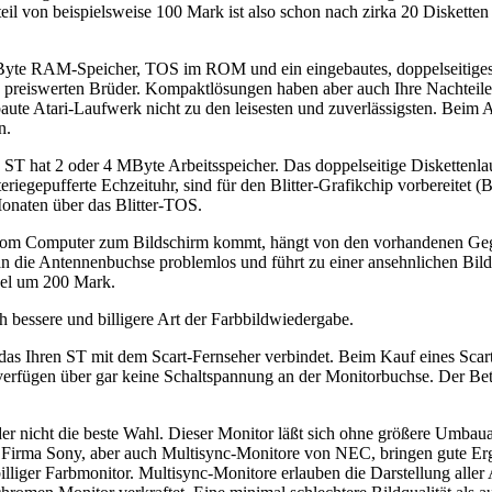
teil von beispielsweise 100 Mark ist also schon nach zirka 20 Diskett
1 MByte RAM-Speicher, TOS im ROM und ein eingebautes, doppelseitige
eine preiswerten Brüder. Kompaktlösungen haben aber auch Ihre Nachtei
ebaute Atari-Laufwerk nicht zu den leisesten und zuverlässigsten. Bei
n.
ST hat 2 oder 4 MByte Arbeitsspeicher. Das doppelseitige Diskettenlau
eriegepufferte Echzeituhr, sind für den Blitter-Grafikchip vorbereite
Monaten über das Blitter-TOS.
n vom Computer zum Bildschirm kommt, hängt von den vorhandenen Gegeb
die Antennenbuchse problemlos und führt zu einer ansehnlichen Bildqua
egel um 200 Mark.
ch bessere und billigere Art der Farbbildwiedergabe.
das Ihren ST mit dem Scart-Fernseher verbindet. Beim Kauf eines Scartk
erfügen über gar keine Schaltspannung an der Monitorbuchse. Der Betri
er nicht die beste Wahl. Dieser Monitor läßt sich ohne größere Umbauar
 Firma Sony, aber auch Multisync-Monitore von NEC, bringen gute Erg
in billiger Farbmonitor. Multisync-Monitore erlauben die Darstellung 