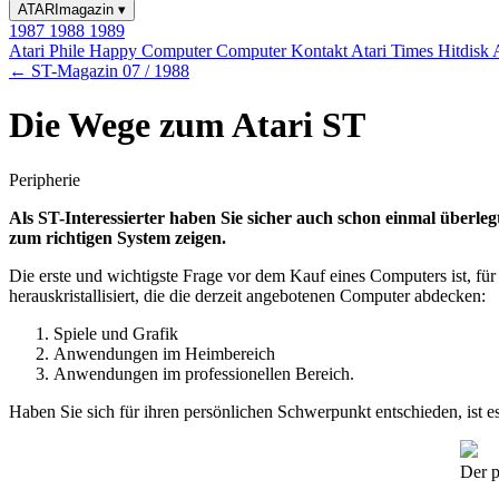
ATARImagazin
▾
1987
1988
1989
Atari Phile
Happy Computer
Computer Kontakt
Atari Times
Hitdisk
← ST-Magazin 07 / 1988
Die Wege zum Atari ST
Peripherie
Als ST-Interessierter haben Sie sicher auch schon einmal überlegt
zum richtigen System zeigen.
Die erste und wichtigste Frage vor dem Kauf eines Computers ist, fü
herauskristallisiert, die die derzeit angebotenen Computer abdecken:
Spiele und Grafik
Anwendungen im Heimbereich
Anwendungen im professionellen Bereich.
Haben Sie sich für ihren persönlichen Schwerpunkt entschieden, ist 
Der p