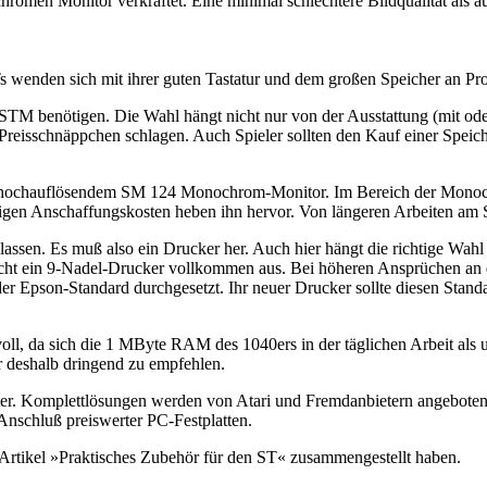
romen Monitor verkraftet. Eine minimal schlechtere Bildqualität als
 wenden sich mit ihrer guten Tastatur und dem großen Speicher an Pr
 STM benötigen. Die Wahl hängt nicht nur von der Ausstattung (mit od
 Preisschnäppchen schlagen. Auch Spieler sollten den Kauf einer Speich
hochauflösendem SM 124 Monochrom-Monitor. Im Bereich der Monochr
rigen Anschaffungskosten heben ihn hervor. Von längeren Arbeiten am 
 lassen. Es muß also ein Drucker her. Auch hier hängt die richtige Wa
cht ein 9-Nadel-Drucker vollkommen aus. Bei höheren Ansprüchen an die
er Epson-Standard durchgesetzt. Ihr neuer Drucker sollte diesen Stan
voll, da sich die 1 MByte RAM des 1040ers in der täglichen Arbeit als
r deshalb dringend zu empfehlen.
ter. Komplettlösungen werden von Atari und Fremdanbietern angeboten. P
nschluß preiswerter PC-Festplatten.
m Artikel »Praktisches Zubehör für den ST« zusammengestellt haben.