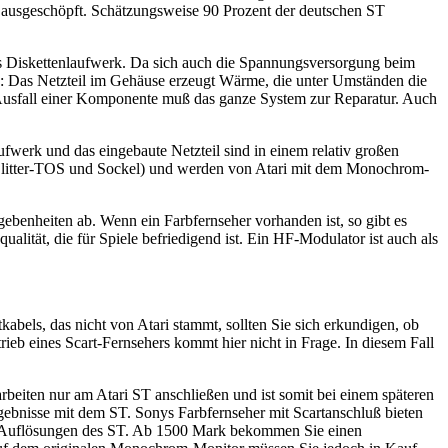
en ausgeschöpft. Schätzungsweise 90 Prozent der deutschen ST
s Diskettenlaufwerk. Da sich auch die Spannungsversorgung beim
le: Das Netzteil im Gehäuse erzeugt Wärme, die unter Umständen die
m Ausfall einer Komponente muß das ganze System zur Reparatur. Auch
fwerk und das eingebaute Netzteil sind in einem relativ großen
t (Blitter-TOS und Sockel) und werden von Atari mit dem Monochrom-
enheiten ab. Wenn ein Farbfernseher vorhanden ist, so gibt es
lität, die für Spiele befriedigend ist. Ein HF-Modulator ist auch als
abels, das nicht von Atari stammt, sollten Sie sich erkundigen, ob
eb eines Scart-Fernsehers kommt hier nicht in Frage. In diesem Fall
beiten nur am Atari ST anschließen und ist somit bei einem späteren
ebnisse mit dem ST. Sonys Farbfernseher mit Scartanschluß bieten
aller Auflösungen des ST. Ab 1500 Mark bekommen Sie einen