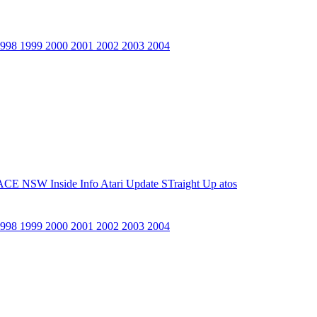
1998
1999
2000
2001
2002
2003
2004
ACE NSW Inside Info
Atari Update
STraight Up
atos
1998
1999
2000
2001
2002
2003
2004