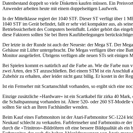
Datenbestand doppelt so viele Disketten kaufen müssen. Ein Preisvor
Anwender arbeiten heute mit einem doppelseitigen Laufwerk.
In der Mittelklasse regiert der 1040 STF. Dieser ST verfügt über 
1040 STF im Gerät befindet, fallt er sehr viel kompakter aus, als s
Betriebssicherheit des Computers beeinflußt. Leider gehört das eing
diese Faktoren sollten Sie bei Ihren Kaufüberlegungen berücksichtige
Der letzte in der Runde ist auch der Neueste: der Mega ST. Der Mega 
Gehäuse mit Lüfter untergebracht. Die Megas verfügen über eine Batt
Monitor ausgeliefert. Übrigens verfügen alle neuen STs seit einigen 
Bei Spielen kommt es natürlich auf die Farbe an. Wie die Farbe nu
zwei Arten, den ST anzuschließen. Bei einem STM ist ein Anschluß an 
Zubehör zu erhalten, aber leider nicht ganz billig. Er kostet in der R
Ist ein Fernseher mit Scartanschluß vorhanden, so ergibt sich eine no
Einzige zusätzliche »Hardware« ist ein Scartkabel für zirka 40 Mark, 
die Schaltspannung vorhanden ist. Ältere 520- oder 260 ST-Modelle v
sollten Sie sich an Ihren Fachhändler wenden.
Beim Kauf eines Farbmonitors ist der Atari-Farbmonitor SC-1224 leid
Neukauf schlecht zu verkaufen. Farbfernseher und Farbmonito-re der
durch die »Trinitron«-Bildröhren oft eine bessere Bildqualität als e