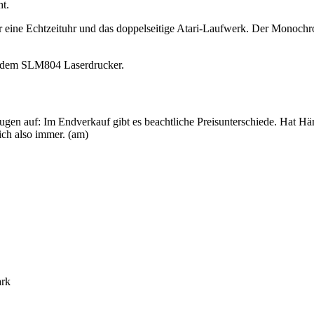
t.
 eine Echtzeituhr und das doppelseitige Atari-Laufwerk. Der Monoch
it dem SLM804 Laserdrucker.
n auf: Im Endverkauf gibt es beachtliche Preisunterschiede. Hat Hän
ich also immer. (am)
ark