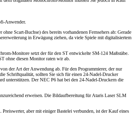
 auf dem originalen Monochrom-Monitor müssen Sie jedoch in Kauf
ofi-Anwender.
er ohne Scart-Buchse) des bereits vorhandenen Fernsehers ab: Gerade
ererweiterung in Erwägung ziehen, da viele Spiele mit digitalisiertem
om-Monitore setzt der für den ST entwickelte SM-124 Maßstäbe.
ST ohne diesen Monitor raten wir ab.
hl von der Art der Anwendung ab. Für den Programmierer, der nur
 Schriftqualität, sollten Sie sich für einen 24-Nadel-Drucker
dard unterstützen. Der NEC P6 hat bei den 24-Nadel-Druckern die
 unzureichend erweisen. Die Bildaufbereitung für Ataris Laser SLM
reiswerter, aber mit einiger Bastelei verbunden, ist der Kauf eines