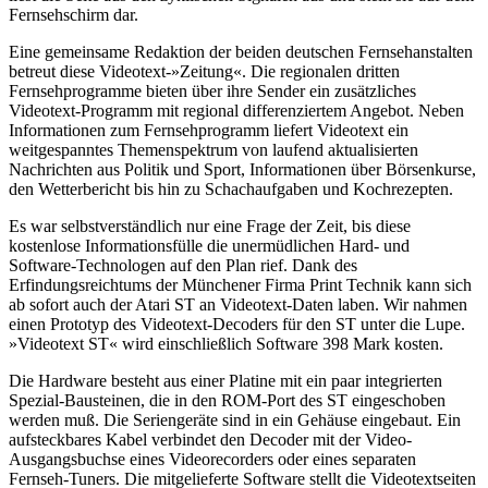
Fernsehschirm dar.
Eine gemeinsame Redaktion der beiden deutschen Fernsehanstalten
betreut diese Videotext-»Zeitung«. Die regionalen dritten
Fernsehprogramme bieten über ihre Sender ein zusätzliches
Videotext-Programm mit regional differenziertem Angebot. Neben
Informationen zum Fernsehprogramm liefert Videotext ein
weitgespanntes Themenspektrum von laufend aktualisierten
Nachrichten aus Politik und Sport, Informationen über Börsenkurse,
den Wetterbericht bis hin zu Schachaufgaben und Kochrezepten.
Es war selbstverständlich nur eine Frage der Zeit, bis diese
kostenlose Informationsfülle die unermüdlichen Hard- und
Software-Technologen auf den Plan rief. Dank des
Erfindungsreichtums der Münchener Firma Print Technik kann sich
ab sofort auch der Atari ST an Videotext-Daten laben. Wir nahmen
einen Prototyp des Videotext-Decoders für den ST unter die Lupe.
»Videotext ST« wird einschließlich Software 398 Mark kosten.
Die Hardware besteht aus einer Platine mit ein paar integrierten
Spezial-Bausteinen, die in den ROM-Port des ST eingeschoben
werden muß. Die Seriengeräte sind in ein Gehäuse eingebaut. Ein
aufsteckbares Kabel verbindet den Decoder mit der Video-
Ausgangsbuchse eines Videorecorders oder eines separaten
Fernseh-Tuners. Die mitgelieferte Software stellt die Videotextseiten