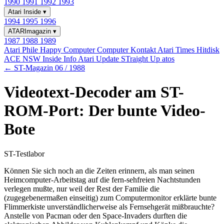
1990
1991
1992
1993
Atari Inside
▾
1994
1995
1996
ATARImagazin
▾
1987
1988
1989
Atari Phile
Happy Computer
Computer Kontakt
Atari Times
Hitdisk
ACE NSW Inside Info
Atari Update
STraight Up
atos
← ST-Magazin 06 / 1988
Videotext-Decoder am ST-
ROM-Port: Der bunte Video-
Bote
ST-Testlabor
Können Sie sich noch an die Zeiten erinnern, als man seinen
Heimcomputer-Arbeitstag auf die fern-sehfreien Nachtstunden
verlegen mußte, nur weil der Rest der Familie die
(zugegebenermaßen einseitig) zum Computermonitor erklärte bunte
Flimmerkiste unverständlicherweise als Fernsehgerät mißbrauchte?
Anstelle von Pacman oder den Space-Invaders durften die