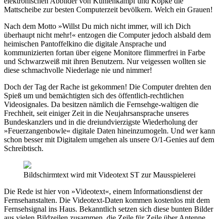
elektronischen Abbilder von Kuhlenkampf und Köpke die
Mattscheibe zur besten Computerzeit bevölkern. Welch ein Grauen!
Nach dem Motto »Willst Du mich nicht immer, will ich Dich
überhaupt nicht mehr!« entzogen die Computer jedoch alsbald dem
heimischen Pantoffelkino die digitale Ansprache und
kommunizierten fortan über eigene Monitore flimmerfrei in Farbe
und Schwarzweiß mit ihren Benutzern. Nur veigessen wollten sie
diese schmachvolle Niederlage nie und nimmer!
Doch der Tag der Rache ist gekommen! Die Computer drehten den
Spieß um und bemächtigten sich des öffentlich-rechtlichen
Videosignales. Da besitzen nämlich die Fernsehge-waltigen die
Frechheit, seit einiger Zeit in die Neujahrsansprache unseres
Bundeskanzlers und in die dreiundvierzigste Wiederholung der
»Feuerzangenbowle« digitale Daten hineinzumogeln. Und wer kann
schon besser mit Digitalem umgehen als unsere O/1-Genies auf dem
Schreibtisch.
Bildschirmtext wird mit Videotext ST zur Mausspielerei
Die Rede ist hier von »Videotext«, einem Informationsdienst der
Fernsehanstalten. Die Videotext-Daten kommen kostenlos mit dem
Fernsehsignal ins Haus. Bekanntlich setzen sich diese bunten Bilder
aus vielen Bildzeilen zusammen, die Zeile für Zeile über Antenne