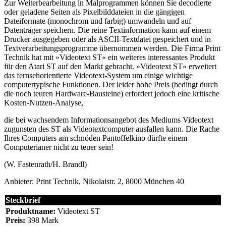
Zur Weiterbearbeitung in Malprogrammen können Sie decodierte
oder geladene Seiten als Pixelbilddateien in die gängigen
Dateiformate (monochrom und farbig) umwandeln und auf
Datenträger speichern. Die reine Textinformation kann auf einem
Drucker ausgegeben oder als ASCII-Textdatei gespeichert und in
Textverarbeitungsprogramme übernommen werden. Die Firma Print
Technik hat mit »Videotext ST« ein weiteres interessantes Produkt
für den Atari ST auf den Markt gebracht. »Videotext ST« erweitert
das fernsehorientierte Videotext-System um einige wichtige
computertypische Funktionen. Der leider hohe Preis (bedingt durch
die noch teuren Hardware-Bausteine) erfordert jedoch eine kritische
Kosten-Nutzen-Analyse,
die bei wachsendem Informationsangebot des Mediums Videotext
zugunsten des ST als Videotextcomputer ausfallen kann. Die Rache
Ihres Computers am schnöden Pantoffelkino dürfte einem
Computerianer nicht zu teuer sein!
(W. Fastenrath/H. Brandl)
Anbieter: Print Technik, Nikolaistr. 2, 8000 München 40
Steckbrief
Produktname:
Videotext ST
Preis:
398 Mark