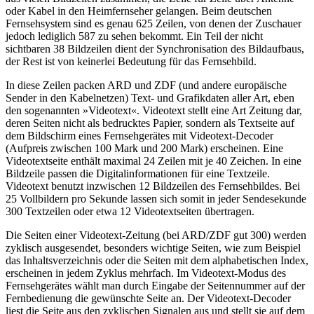
oder Kabel in den Heimfernseher gelangen. Beim deutschen
Fernsehsystem sind es genau 625 Zeilen, von denen der Zuschauer
jedoch lediglich 587 zu sehen bekommt. Ein Teil der nicht
sichtbaren 38 Bildzeilen dient der Synchronisation des Bildaufbaus,
der Rest ist von keinerlei Bedeutung für das Fernsehbild.
In diese Zeilen packen ARD und ZDF (und andere europäische
Sender in den Kabelnetzen) Text- und Grafikdaten aller Art, eben
den sogenannten »Videotext«. Videotext stellt eine Art Zeitung dar,
deren Seiten nicht als bedrucktes Papier, sondern als Textseite auf
dem Bildschirm eines Fernsehgerätes mit Videotext-Decoder
(Aufpreis zwischen 100 Mark und 200 Mark) erscheinen. Eine
Videotextseite enthält maximal 24 Zeilen mit je 40 Zeichen. In eine
Bildzeile passen die Digitalinformationen für eine Textzeile.
Videotext benutzt inzwischen 12 Bildzeilen des Fernsehbildes. Bei
25 Vollbildern pro Sekunde lassen sich somit in jeder Sendesekunde
300 Textzeilen oder etwa 12 Videotextseiten übertragen.
Die Seiten einer Videotext-Zeitung (bei ARD/ZDF gut 300) werden
zyklisch ausgesendet, besonders wichtige Seiten, wie zum Beispiel
das Inhaltsverzeichnis oder die Seiten mit dem alphabetischen Index,
erscheinen in jedem Zyklus mehrfach. Im Videotext-Modus des
Fernsehgerätes wählt man durch Eingabe der Seitennummer auf der
Fernbedienung die gewünschte Seite an. Der Videotext-Decoder
liest die Seite aus den zyklischen Signalen aus und stellt sie auf dem