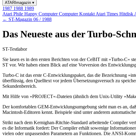
ATARImagazin
▾
1987
1988
1989
Atari Phile
Happy Computer
Computer Kontakt
Atari Times
Hitdisk
← ST-Magazin 06 / 1988
Das Neueste aus der Turbo-Schm
ST-Testlabor
Sie lasen es in den ersten Berichten von der CeBIT mit »Turbo-C« ste
ST vor. Wir haben einen Blick auf eine Vorversion des Entwicklungs
Turbo-C ist das erste C-Entwicklungspaket, das die Bezeichnung »inte
überflüssig, den Quelltext vor jedem Übersetzungsversuch zu speic
Sekundenbereich.
Mit Hilfe von »PROJECT«-Dateien (ähnlich dem Unix-Utility »Make«)
Der komfortablen GEM-Entwicklungsumgebung sieht man es an, daß pa
Macintosh-Editoren kennt. Beispiele sind unter anderem automatisches
Strikt nach dem Kernighan-Ritchie-Standard arbeitende Compiler verf
es die Informatik fordert: Der Compiler erhält sowenige Information
vielen oder unpassenden Parametern an Funktionen. Die ANSI-Kommis