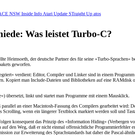
ACE NSW Inside Info
Atari Update
STraight Up
atos
iede: Was leistet Turbo-C?
llte Heimsoeth, der deutsche Partner des für seine »Turbo-Sprachen« b
pakets geworfen.
griert« verdient: Editor, Compiler und Linker sind in einem Programm 
hern. Kopiert man Include-Dateien und Bibliotheken auf eine RAMdis
 übersetzt, linkt und startet man Programme mit einem Mausklick.
rallel an einer Macintosh-Fassung des Compilers gearbeitet wird: De
 Scrolling, wenn ein längerer Textblock markiert werden soll und Tasta
olgen konsequent das Prinzip des »Information Hiding« (Verbergen von 
en auf den Weg, daß er nicht einmal offensichtliche Programmierfehler
sion zur Erweiterung des Sprachstandards hat daher die Pascal-ähnli