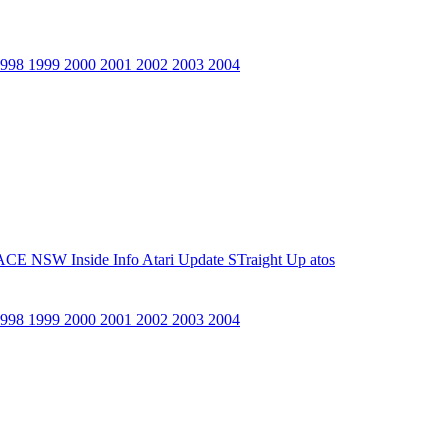
1998
1999
2000
2001
2002
2003
2004
ACE NSW Inside Info
Atari Update
STraight Up
atos
1998
1999
2000
2001
2002
2003
2004