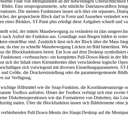
 enorme Fülle von Menüpunkten an der notwendigen Übersichtlichkeit f
lder. Eine neuprogrammierte, sehr nützliche Dateiauswahlbox bringt w
ationen. Die meisten Funktionen lassen sich über ein separates, Dial
eicher, der gespeicherte Block darf in Form und Aussehen verändert w
n eines Blokkes. ST-Paint plus erledigt diese Aufgaben schnell und var
llt wird, der mittels Mausbewegung zu verändern ist (das umgerechnete
r nach Aufruf der Funktion aus. Grundlage zum Biegen bilden in erster
en einstellbar sind. Zusätzlich lässt sich der Block über die Maus b
bar, da eine zu schnelle Mausbewegung Lücken im Bild hinterlässt. Wie 
nur die Blockfunktionen bereit. Ein Icon auf dem Desktop symbolisier
ne Funktionen »verbrauchen« ein komplettes Pull-Down-Menü in der Men
sst sich der Inhalt eines Klemmbrettes über verschiedene logische Op
eschäftigen sich vorwiegend mit diversen Einstellungsparametern. ST-Pa
 und Größe, die Druckereinstellung oder die parametergesteuerte Bildb
en zur Verfügung.
ichtige Hilfsmittel wie die Snap-Funktion, die Koordinatenanzeige ode
nnte Toolbox aufrufen. Hinter der Toolbox verbirgt sich eine zweite
eine Diskettenoperationen wie das Formatieren von Disketten, das L
ichzeitig malen. Über die Blockfunktion lassen sich Bildelemente ohne
n verbleibenden Pull-Down-Menüs des Haupt-Desktop auf die Menüpunkt