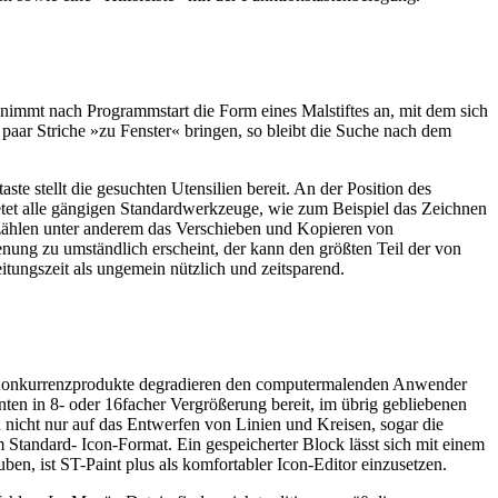
nimmt nach Programmstart die Form eines Malstiftes an, mit dem sich
 paar Striche »zu Fenster« bringen, so bleibt die Suche nach dem
te stellt die gesuchten Utensilien bereit. An der Position des
ietet alle gängigen Standardwerkzeuge, wie zum Beispiel das Zeichnen
 zählen unter anderem das Verschieben und Kopieren von
nung zu umständlich erscheint, der kann den größten Teil der von
itungszeit als ungemein nützlich und zeitsparend.
ten Konkurrenzprodukte degradieren den computermalenden Anwender
ten in 8- oder 16facher Vergrößerung bereit, im übrig gebliebenen
 nicht nur auf das Entwerfen von Linien und Kreisen, sogar die
Standard- Icon-Format. Ein gespeicherter Block lässt sich mit einem
n, ist ST-Paint plus als komfortabler Icon-Editor einzusetzen.