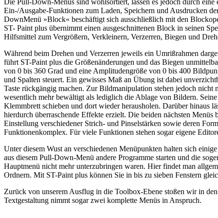
Die Pull-Down-Menüs sind wohlsortiert, lassen es jedoch durch eine
Ein-/Ausgabe-Funktionen zum Laden, Speichern und Ausdrucken der Bi
DownMenü »Block« beschäftigt sich ausschließlich mit den Blockoper
ST- Paint plus übernimmt einen ausgeschnittenen Block in seinen Sp
Hilfsmittel zum Vergrößern, Verkleinern, Verzerren, Biegen und Drehe
Während beim Drehen und Verzerren jeweils ein Umrißrahmen dargeste
führt ST-Paint plus die Größenänderungen und das Biegen unmittelba
von 0 bis 360 Grad und eine Amplitudengröße von 0 bis 400 Bildpunkt
und Spalten steuert. Ein gewisses Maß an Übung ist dabei unverzicht
Taste rückgängig machen. Zur Bildmanipulation stehen jedoch nicht 
wesentlich mehr bewältigt als lediglich die Ablage von Bildern. Sei
Klemmbrett schieben und dort wieder herausholen. Darüber hinaus lä
hierdurch überraschende Effekte erzielt. Die beiden nächsten Menüs b
Einstellung verschiedener Strich- und Pinselstärken sowie deren Form
Funktionenkomplex. Für viele Funktionen stehen sogar eigene Editor
Unter diesem Wust an verschiedenen Menüpunkten halten sich einige w
aus diesem Pull-Down-Menü andere Programme starten und die sogena
Hauptmenü nicht mehr unterzubringen waren. Hier findet man allgem
Ordnern. Mit ST-Paint plus können Sie in bis zu sieben Fenstern gle
Zurück von unserem Ausflug in die Toolbox-Ebene stoßen wir in de
Textgestaltung nimmt sogar zwei komplette Menüs in Anspruch.