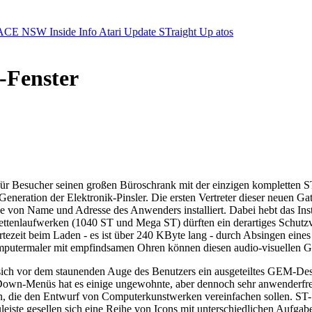
ACE NSW Inside Info
Atari Update
STraight Up
atos
-Fenster
er für Besucher seinen großen Büroschrank mit der einzigen komplette
Generation der Elektronik-Pinsler. Die ersten Vertreter dieser neuen 
e von Name und Adresse des Anwenders installiert. Dabei hebt das Ins
iskettenlaufwerken (1040 ST und Mega ST) dürften ein derartiges Schu
artezeit beim Laden - es ist über 240 KByte lang - durch Absingen eine
putermaler mit empfindsamen Ohren können diesen audio-visuellen Ge
et sich vor dem staunenden Auge des Benutzers ein ausgeteiltes GEM-
Down-Menüs hat es einige ungewohnte, aber dennoch sehr anwenderf
n, die den Entwurf von Computerkunstwerken vereinfachen sollen. ST- 
iste gesellen sich eine Reihe von Icons mit unterschiedlichen Aufgabe