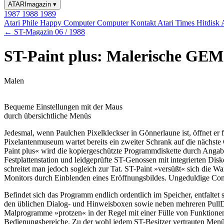
ATARImagazin
▾
1987
1988
1989
Atari Phile
Happy Computer
Computer Kontakt
Atari Times
Hitdisk
← ST-Magazin 06 / 1988
ST-Paint plus: Malerische GEM
Malen
Bequeme Einstellungen mit der Maus
durch übersichtliche Menüs
Jedesmal, wenn Paulchen Pixelkleckser in Gönnerlaune ist, öffnet 
Pixelantenmuseum wartet bereits ein zweiter Schrank auf die nächste 
Paint plus« wird die kopiergeschützte Programmdiskette durch Angab
Festplattenstation und leidgeprüfte ST-Genossen mit integrierten D
schreitet man jedoch sogleich zur Tat. ST-Paint »versüßt« sich die W
Monitors durch Einblenden eines Eröffnungsbildes. Ungeduldige Com
Befindet sich das Programm endlich ordentlich im Speicher, entfalt
den üblichen Dialog- und Hinweisboxen sowie neben mehreren Pull
Malprogramme »protzen« in der Regel mit einer Fülle von Funktione
Bedienungsbereiche. Zu der wohl jedem ST-Besitzer vertrauten Menüle