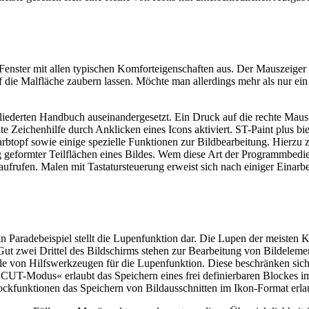
Fenster mit allen typischen Komforteigenschaften aus. Der Mauszeiger 
f die Malfläche zaubern lassen. Möchte man allerdings mehr als nur ein
liederten Handbuch auseinandergesetzt. Ein Druck auf die rechte Maustas
e Zeichenhilfe durch Anklicken eines Icons aktiviert. ST-Paint plus b
rbtopf sowie einige spezielle Funktionen zur Bildbearbeitung. Hierzu
 geformter Teilflächen eines Bildes. Wem diese Art der Programmbedie
aufrufen. Malen mit Tastatursteuerung erweist sich nach einiger Einarbe
Ein Paradebeispiel stellt die Lupenfunktion dar. Die Lupen der meis
Gut zwei Drittel des Bildschirms stehen zur Bearbeitung von Bildelemen
lle von Hilfswerkzeugen für die Lupenfunktion. Diese beschränken sich
CUT-Modus« erlaubt das Speichern eines frei definierbaren Blockes im 
kfunktionen das Speichern von Bildausschnitten im Ikon-Format erlaube