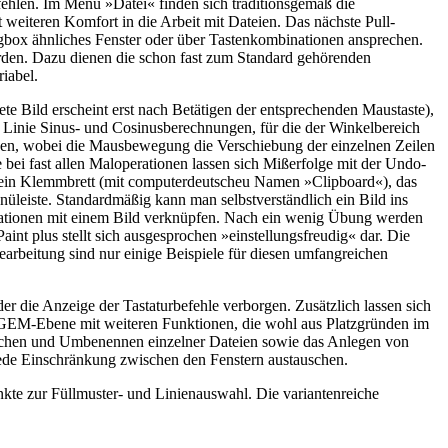
ehlen. Im Menü »Datei« finden sich traditionsgemäß die
eiteren Komfort in die Arbeit mit Dateien. Das nächste Pull-
ogbox ähnliches Fenster oder über Tastenkombinationen ansprechen.
erden. Dazu dienen die schon fast zum Standard gehörenden
iabel.
 Bild erscheint erst nach Betätigen der entsprechenden Maustaste),
 Linie Sinus- und Cosinusberechnungen, für die der Winkelbereich
iegen, wobei die Mausbewegung die Verschiebung der einzelnen Zeilen
bei fast allen Maloperationen lassen sich Mißerfolge mit der Undo-
t ein Klemmbrett (mit computerdeutscheu Namen »Clipboard«), das
üleiste. Standardmäßig kann man selbstverständlich ein Bild ins
erationen mit einem Bild verknüpfen. Nach ein wenig Übung werden
int plus stellt sich ausgesprochen »einstellungsfreudig« dar. Die
earbeitung sind nur einige Beispiele für diesen umfangreichen
r die Anzeige der Tastaturbefehle verborgen. Zusätzlich lassen sich
 GEM-Ebene mit weiteren Funktionen, die wohl aus Platzgründen im
öschen und Umbenennen einzelner Dateien sowie das Anlegen von
 jede Einschränkung zwischen den Fenstern austauschen.
e zur Füllmuster- und Linienauswahl. Die variantenreiche