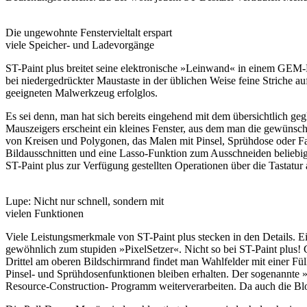
Die ungewohnte Fenstervieltalt erspart
viele Speicher- und Ladevorgänge
ST-Paint plus breitet seine elektronische »Leinwand« in einem GEM-
bei niedergedrückter Maustaste in der üblichen Weise feine Striche au
geeigneten Malwerkzeug erfolglos.
Es sei denn, man hat sich bereits eingehend mit dem übersichtlich geg
Mauszeigers erscheint ein kleines Fenster, aus dem man die gewünscht
von Kreisen und Polygonen, das Malen mit Pinsel, Sprühdose oder Fa
Bildausschnitten und eine Lasso-Funktion zum Ausschneiden beliebig
ST-Paint plus zur Verfügung gestellten Operationen über die Tastatur 
Lupe: Nicht nur schnell, sondern mit
vielen Funktionen
Viele Leistungsmerkmale von ST-Paint plus stecken in den Details. 
gewöhnlich zum stupiden »PixelSetzer«. Nicht so bei ST-Paint plus! 
Drittel am oberen Bildschirmrand findet man Wahlfelder mit einer Fü
Pinsel- und Sprühdosenfunktionen bleiben erhalten. Der sogenannte »
Resource-Construction- Programm weiterverarbeiten. Da auch die Bloc