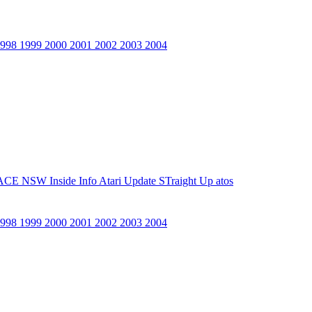
1998
1999
2000
2001
2002
2003
2004
ACE NSW Inside Info
Atari Update
STraight Up
atos
1998
1999
2000
2001
2002
2003
2004