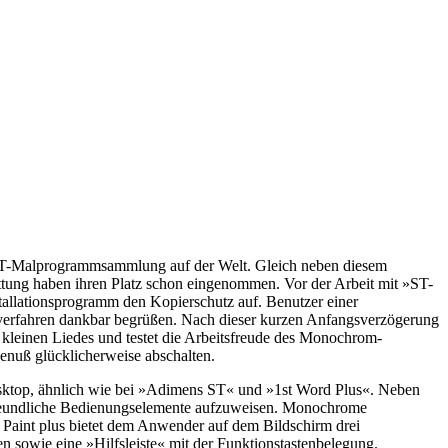
n ST-Malprogrammsammlung auf der Welt. Gleich neben diesem
Gattung haben ihren Platz schon eingenommen. Vor der Arbeit mit »ST-
tallationsprogramm den Kopierschutz auf. Benutzer einer
tzverfahren dankbar begrüßen. Nach dieser kurzen Anfangsverzögerung
s kleinen Liedes und testet die Arbeitsfreude des Monochrom-
nuß glücklicherweise abschalten.
Desktop, ähnlich wie bei »Adimens ST« und »1st Word Plus«. Neben
reundliche Bedienungselemente aufzuweisen. Monochrome
Paint plus bietet dem Anwender auf dem Bildschirm drei
n sowie eine »Hilfsleiste« mit der Funktionstastenbelegung.