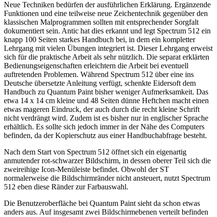
Neue Techniken bedürfen der ausführlichen Erklärung. Ergänzende
Funktionen und eine teilweise neue Zeichentechnik gegenüber den
klassischen Malprogrammen sollten mit entsprechender Sorgfalt
dokumentiert sein. Antic hat dies erkannt und legt Spectrum 512 ein
knapp 100 Seiten starkes Handbuch bei, in dem ein kompletter
Lehrgang mit vielen Übungen integriert ist. Dieser Lehrgang erweist
sich für die praktische Arbeit als sehr nützlich. Die separat erklärten
Bedienungseigenschaften erleichtern die Arbeit bei eventuell
auftretenden Problemen. Während Spectrum 512 über eine ins
Deutsche übersetzte Anleitung verfügt, schenkte Eidersoft dem
Handbuch zu Quantum Paint bisher weniger Aufmerksamkeit. Das
etwa 14 x 14 cm kleine und 48 Seiten dünne Heftchen macht einen
etwas mageren Eindruck, der auch durch die recht kleine Schrift
nicht verdrängt wird. Zudem ist es bisher nur in englischer Sprache
erhältlich. Es sollte sich jedoch immer in der Nähe des Computers
befinden, da der Kopierschutz aus einer Handbuchabfrage besteht.
Nach dem Start von Spectrum 512 öffnet sich ein eigenartig
anmutender rot-schwarzer Bildschirm, in dessen oberer Teil sich die
zweireihige Icon-Menüleiste befindet. Obwohl der ST
normalerweise die Bildschirmränder nicht ansteuert, nutzt Spectrum
512 eben diese Ränder zur Farbauswahl.
Die Benutzeroberfläche bei Quantum Paint sieht da schon etwas
anders aus. Auf insgesamt zwei Bildschirmebenen verteilt befinden