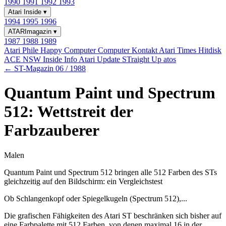
1990
1991
1992
1993
Atari Inside
▾
1994
1995
1996
ATARImagazin
▾
1987
1988
1989
Atari Phile
Happy Computer
Computer Kontakt
Atari Times
Hitdisk
ACE NSW Inside Info
Atari Update
STraight Up
atos
← ST-Magazin 06 / 1988
Quantum Paint und Spectrum
512: Wettstreit der
Farbzauberer
Malen
Quantum Paint und Spectrum 512 bringen alle 512 Farben des STs
gleichzeitig auf den Bildschirm: ein Vergleichstest
Ob Schlangenkopf oder Spiegelkugeln (Spectrum 512),...
Die grafischen Fähigkeiten des Atari ST beschränken sich bisher auf
eine Farbpalette mit 512 Farben, von denen maximal 16 in der