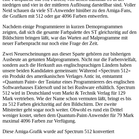
niedrigen und vier in der mittleren Auflösung darstellbar sind. Voller
Neid schauen da viele ST-Anwender hinüber zu den Amiga-Fans,
die Grafiken mit 512 oder gar 4096 Farben entwerfen.
Nachdem einige Programmierer in kurzen Demoprogrammen
zeigten, daß sich die gesamte Farbpalette des ST gleichzeitig auf den
Bildschirm bringen läßt, war das Warten auf Malprogramme mit
neuer Farbenpracht nur noch eine Frage der Zeit.
Zwei Neuerscheinungen aus dieser Sparte gehören zur bisherigen
Ausbeute an getunten Malprogrammen. Nicht nur die Farbenvielfalt,
sondern auch die Herkunft aus englischsprachigen Ländern haben
unsere beiden Kandidaten gemeinsam: Während »Spectrum 512«
ein Produkt des amerikanischen Verlages Antic ist, entstammt
»Quantum Paint« der Tastatur eines Programmierers des englischen
Softwarehauses Eidersoft und ist bei Rushware erhältlich. Spectrum
512 wird in Deutschland vom Markt & Technik Verlag für 129
Mark vertrieben. Wie der Name schon vermuten läßt, bringt es bis
zu 512 Farben gleichzeitig auf den Bildschirm. Der zweite
Mitstreiter geht sogar noch weiter. Obwohl es rund ein Drittel
weniger kostet, stehen dem Quantum-Paint-Anwender für 79 Mark
maximal 4096 Farben zur Verfügung.
Diese Amiga-Grafik wurde auf Spectrum 512 konvertiert