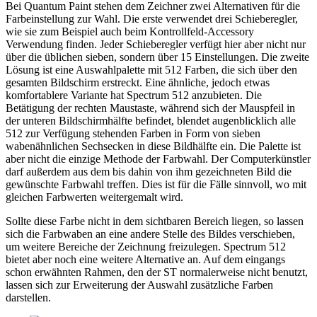
Bei Quantum Paint stehen dem Zeichner zwei Alternativen für die
Farbeinstellung zur Wahl. Die erste verwendet drei Schieberegler,
wie sie zum Beispiel auch beim Kontrollfeld-Accessory
Verwendung finden. Jeder Schieberegler verfügt hier aber nicht nur
über die üblichen sieben, sondern über 15 Einstellungen. Die zweite
Lösung ist eine Auswahlpalette mit 512 Farben, die sich über den
gesamten Bildschirm erstreckt. Eine ähnliche, jedoch etwas
komfortablere Variante hat Spectrum 512 anzubieten. Die
Betätigung der rechten Maustaste, während sich der Mauspfeil in
der unteren Bildschirmhälfte befindet, blendet augenblicklich alle
512 zur Verfügung stehenden Farben in Form von sieben
wabenähnlichen Sechsecken in diese Bildhälfte ein. Die Palette ist
aber nicht die einzige Methode der Farbwahl. Der Computerkünstler
darf außerdem aus dem bis dahin von ihm gezeichneten Bild die
gewünschte Farbwahl treffen. Dies ist für die Fälle sinnvoll, wo mit
gleichen Farbwerten weitergemalt wird.
Sollte diese Farbe nicht in dem sichtbaren Bereich liegen, so lassen
sich die Farbwaben an eine andere Stelle des Bildes verschieben,
um weitere Bereiche der Zeichnung freizulegen. Spectrum 512
bietet aber noch eine weitere Alternative an. Auf dem eingangs
schon erwähnten Rahmen, den der ST normalerweise nicht benutzt,
lassen sich zur Erweiterung der Auswahl zusätzliche Farben
darstellen.