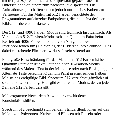
mit der platzsparenden Delta-Kompression gepackt, die nur
Unterschiede von einem zum nächsten Bild speichert. Die
Animationseigenschaften stehen jedoch nur mit 128 Farben zur
Verfügung. Für das Malen mit 512 Farben verzichtete der
Programmierer auf einzelne Farbpaletten, die einen fest definierten
Bildschirmbereich umfassen.
Der 512- und 4096 Farben-Modus sind technisch fast identisch. Als
Variante des 512-Far-ben-Modus schaltet Quantum Paint beim
Betrieb mit 4096 Farben in einen, vom Amiga her bekannten,
Interlace-Betrieb um (Halbierung der Bilderzahl pro Sekunde). Das
dabei entstehende Flimmern wirkt sich sehr störend aus.
Eine große Einschränkung für das Malen mit 512 Farben ist bei
Quantum Paint der Rückfall auf den alten 16-Farben-Modus
während des Malens. Erst in der Malpause oder nach Betätigung der
Alternate-Taste berechnet Quantum Paint in einer runden halben
Minute das endgültige Bild. Spectrum 512 verzichtet gänzlich auf
solch eine Unterteilung. Hier gibt es nur einen Modus, der zu jeder
Zeit alle 512 Farben darstellt.
Malprogramme bieten dem Anwender verschiedene
Konstruktionshilfen.
Spectrum 512 beschränkt sich bei den Standardfunktionen auf das
Malen von Polygonen, Kreisen und Ellipsen mit Pinseln oder