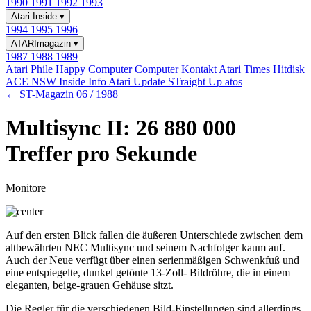
1990
1991
1992
1993
Atari Inside
▾
1994
1995
1996
ATARImagazin
▾
1987
1988
1989
Atari Phile
Happy Computer
Computer Kontakt
Atari Times
Hitdisk
ACE NSW Inside Info
Atari Update
STraight Up
atos
← ST-Magazin 06 / 1988
Multisync II: 26 880 000
Treffer pro Sekunde
Monitore
Auf den ersten Blick fallen die äußeren Unterschiede zwischen dem
altbewährten NEC Multisync und seinem Nachfolger kaum auf.
Auch der Neue verfügt über einen serienmäßigen Schwenkfuß und
eine entspiegelte, dunkel getönte 13-Zoll- Bildröhre, die in einem
eleganten, beige-grauen Gehäuse sitzt.
Die Regler für die verschiedenen Bild-Einstellungen sind allerdings