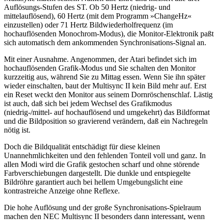
Auflösungs-Stufen des ST. Ob 50 Hertz (niedrig- und
mittelauflösend), 60 Hertz (mit dem Programm »ChangeHz«
einzustellen) oder 71 Hertz Bildwiederholfrequenz (im
hochauflösenden Monochrom-Modus), die Monitor-Elektronik paßt
sich automatisch dem ankommenden Synchronisations-Signal an.
Mit einer Ausnahme. Angenommen, der Atari befindet sich im
hochauflösenden Grafik-Modus und Sie schalten den Monitor
kurzzeitig aus, während Sie zu Mittag essen. Wenn Sie ihn später
wieder einschalten, baut der Multisync II kein Bild mehr auf. Erst
ein Reset weckt den Monitor aus seinem Dornröschenschlaf. Lästig
ist auch, daß sich bei jedem Wechsel des Grafikmodus
(niedrig-/mittel- auf hochauflösend und umgekehrt) das Bildformat
und die Bildposition so gravierend verändern, daß ein Nachregeln
nötig ist.
Doch die Bildqualität entschädigt für diese kleinen
Unannehmlichkeiten und den fehlenden Tonteil voll und ganz. In
allen Modi wird die Grafik gestochen scharf und ohne störende
Farbverschiebungen dargestellt. Die dunkle und entspiegelte
Bildröhre garantiert auch bei hellem Umgebungslicht eine
kontrastreiche Anzeige ohne Reflexe.
Die hohe Auflösung und der große Synchronisations-Spielraum
machen den NEC Multisync II besonders dann interessant, wenn