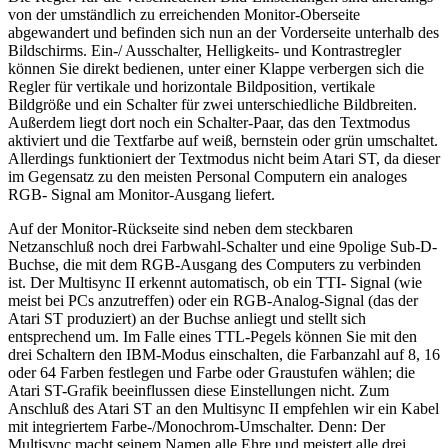
von der umständlich zu erreichenden Monitor-Oberseite
abgewandert und befinden sich nun an der Vorderseite unterhalb des
Bildschirms. Ein-/ Ausschalter, Helligkeits- und Kontrastregler
können Sie direkt bedienen, unter einer Klappe verbergen sich die
Regler für vertikale und horizontale Bildposition, vertikale
Bildgröße und ein Schalter für zwei unterschiedliche Bildbreiten.
Außerdem liegt dort noch ein Schalter-Paar, das den Textmodus
aktiviert und die Textfarbe auf weiß, bernstein oder grün umschaltet.
Allerdings funktioniert der Textmodus nicht beim Atari ST, da dieser
im Gegensatz zu den meisten Personal Computern ein analoges
RGB- Signal am Monitor-Ausgang liefert.
Auf der Monitor-Rückseite sind neben dem steckbaren
Netzanschluß noch drei Farbwahl-Schalter und eine 9polige Sub-D-
Buchse, die mit dem RGB-Ausgang des Computers zu verbinden
ist. Der Multisync II erkennt automatisch, ob ein TTI- Signal (wie
meist bei PCs anzutreffen) oder ein RGB-Analog-Signal (das der
Atari ST produziert) an der Buchse anliegt und stellt sich
entsprechend um. Im Falle eines TTL-Pegels können Sie mit den
drei Schaltern den IBM-Modus einschalten, die Farbanzahl auf 8, 16
oder 64 Farben festlegen und Farbe oder Graustufen wählen; die
Atari ST-Grafik beeinflussen diese Einstellungen nicht. Zum
Anschluß des Atari ST an den Multisync II empfehlen wir ein Kabel
mit integriertem Farbe-/Monochrom-Umschalter. Denn: Der
Multisync macht seinem Namen alle Ehre und meistert alle drei