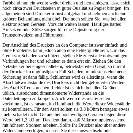
Farbband nun ein wenig weiter drehen und neu einlegen, lassen sich
noch zirka zwei Druckseiten in guter Qualität zu Papier bringen. Im
allgemeinen sind Drucker robust aufgebaut und nehmen auch eine
gröbere Behandlung nicht übel. Dennoch sollten Sie, wie bei allen
elektronischen Geräten, Vorsicht walten lassen. Häufiges hartes
Aufsetzen oder Stöße sorgen für eine Dejustierung der
Transportwalzen und Führungen.
Der Anschluß des Druckers an den Computer ist zwar einfach und
ohne Probleme, kann jedoch auch eine Fehlerquelle sein. Um das
Gerät vor Schaden zu schützen, stellen Sie zuerst alle notwendigen
Verbindungen her und schalten es dann erst ein. Ziehen Sie den
Netzstecker bei eingeschaltetem, betriebsbereiten Gerät, so nimmt
der Drucker im ungünstigsten Fall Schaden; mindestens eine neue
Sicherung ist dann fällig. Schlimmer wird es allerdings, wenn die
Abschlußwiderstände des Druckers nicht den geforderten Werten
des Atari ST entsprechen. Leider ist es nicht bei allen Geräten
üblich, ausreichend dimensionierte Widerstände an die
Datenleitungen zu koppeln. Auch wenn dies relativ selten
vorkommt, ist es ratsam, im Handbuch die Werte dieser Widerstände
zu kontrollieren. Für den Atari sollten sie 3,3 kOhm betragen; etwas
mehr schadet nicht. Gerade bei hochwertigen Geräten liegen diese
Werte bei 1,2 kOhm. Das liegt daran, daß Mikrocomputersysteme
mit höheren Strömen arbeiten. Sollte Ihr Drucker also über andere
Widerstände verfügen, müssen Sie diese auswechseln oder