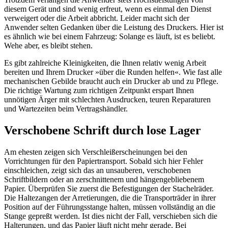
diesem Gerät und sind wenig erfreut, wenn es einmal den Dienst
verweigert oder die Arbeit abbricht. Leider macht sich der
Anwender selten Gedanken über die Leistung des Druckers. Hier ist
es ähnlich wie bei einem Fahrzeug: Solange es läuft, ist es beliebt.
Wehe aber, es bleibt stehen.
Es gibt zahlreiche Kleinigkeiten, die Ihnen relativ wenig Arbeit
bereiten und Ihrem Drucker »über die Runden helfen«. Wie fast alle
mechanischen Gebilde braucht auch ein Drucker ab und zu Pflege.
Die richtige Wartung zum richtigen Zeitpunkt erspart Ihnen
unnötigen Ärger mit schlechten Ausdrucken, teuren Reparaturen
und Wartezeiten beim Vertragshändler.
Verschobene Schrift durch lose Lager
Am ehesten zeigen sich Verschleißerscheinungen bei den
Vorrichtungen für den Papiertransport. Sobald sich hier Fehler
einschleichen, zeigt sich das an unsauberen, verschobenen
Schriftbildern oder an zerschnittenem und hängengebliebenem
Papier. Überprüfen Sie zuerst die Befestigungen der Stachelräder.
Die Haltezangen der Arretierungen, die die Transporträder in ihrer
Position auf der Führungsstange halten, müssen vollständig an die
Stange gepreßt werden. Ist dies nicht der Fall, verschieben sich die
Halterungen, und das Papier läuft nicht mehr gerade. Bei