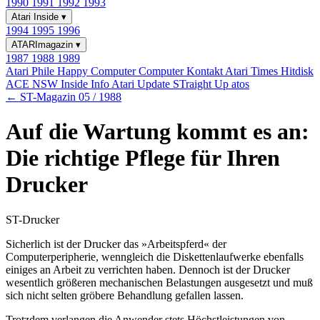
1990
1991
1992
1993
Atari Inside
▾
1994
1995
1996
ATARImagazin
▾
1987
1988
1989
Atari Phile
Happy Computer
Computer Kontakt
Atari Times
Hitdisk
ACE NSW Inside Info
Atari Update
STraight Up
atos
← ST-Magazin 05 / 1988
Auf die Wartung kommt es an:
Die richtige Pflege für Ihren
Drucker
ST-Drucker
Sicherlich ist der Drucker das »Arbeitspferd« der
Computerperipherie, wenngleich die Diskettenlaufwerke ebenfalls
einiges an Arbeit zu verrichten haben. Dennoch ist der Drucker
wesentlich größeren mechanischen Belastungen ausgesetzt und muß
sich nicht selten gröbere Behandlung gefallen lassen.
Trotzdem verlangen die Anwender stets Höchstleistungen von