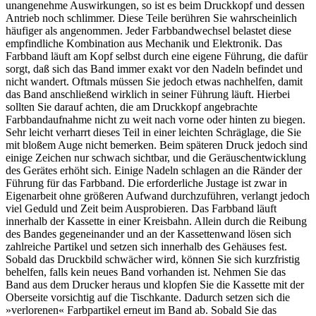
unangenehme Auswirkungen, so ist es beim Druckkopf und dessen
Antrieb noch schlimmer. Diese Teile berühren Sie wahrscheinlich
häufiger als angenommen. Jeder Farbbandwechsel belastet diese
empfindliche Kombination aus Mechanik und Elektronik. Das
Farbband läuft am Kopf selbst durch eine eigene Führung, die dafür
sorgt, daß sich das Band immer exakt vor den Nadeln befindet und
nicht wandert. Oftmals müssen Sie jedoch etwas nachhelfen, damit
das Band anschließend wirklich in seiner Führung läuft. Hierbei
sollten Sie darauf achten, die am Druckkopf angebrachte
Farbbandaufnahme nicht zu weit nach vorne oder hinten zu biegen.
Sehr leicht verharrt dieses Teil in einer leichten Schräglage, die Sie
mit bloßem Auge nicht bemerken. Beim späteren Druck jedoch sind
einige Zeichen nur schwach sichtbar, und die Geräuschentwicklung
des Gerätes erhöht sich. Einige Nadeln schlagen an die Ränder der
Führung für das Farbband. Die erforderliche Justage ist zwar in
Eigenarbeit ohne größeren Aufwand durchzuführen, verlangt jedoch
viel Geduld und Zeit beim Ausprobieren. Das Farbband läuft
innerhalb der Kassette in einer Kreisbahn. Allein durch die Reibung
des Bandes gegeneinander und an der Kassettenwand lösen sich
zahlreiche Partikel und setzen sich innerhalb des Gehäuses fest.
Sobald das Druckbild schwächer wird, können Sie sich kurzfristig
behelfen, falls kein neues Band vorhanden ist. Nehmen Sie das
Band aus dem Drucker heraus und klopfen Sie die Kassette mit der
Oberseite vorsichtig auf die Tischkante. Dadurch setzen sich die
»verlorenen« Farbpartikel erneut im Band ab. Sobald Sie das