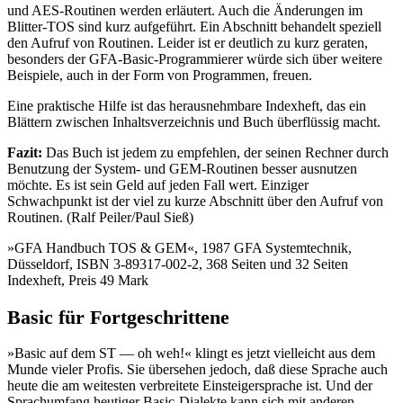
und AES-Routinen werden erläutert. Auch die Änderungen im
Blitter-TOS sind kurz aufgeführt. Ein Abschnitt behandelt speziell
den Aufruf von Routinen. Leider ist er deutlich zu kurz geraten,
besonders der GFA-Basic-Programmierer würde sich über weitere
Beispiele, auch in der Form von Programmen, freuen.
Eine praktische Hilfe ist das herausnehmbare Indexheft, das ein
Blättern zwischen Inhaltsverzeichnis und Buch überflüssig macht.
Fazit:
Das Buch ist jedem zu empfehlen, der seinen Rechner durch
Benutzung der System- und GEM-Routinen besser ausnutzen
möchte. Es ist sein Geld auf jeden Fall wert. Einziger
Schwachpunkt ist der viel zu kurze Abschnitt über den Aufruf von
Routinen. (Ralf Peiler/Paul Sieß)
»GFA Handbuch TOS & GEM«, 1987 GFA Systemtechnik,
Düsseldorf, ISBN 3-89317-002-2, 368 Seiten und 32 Seiten
Indexheft, Preis 49 Mark
Basic für Fortgeschrittene
»Basic auf dem ST — oh weh!« klingt es jetzt vielleicht aus dem
Munde vieler Profis. Sie übersehen jedoch, daß diese Sprache auch
heute die am weitesten verbreitete Einsteigersprache ist. Und der
Sprachumfang heutiger Basic-Dialekte kann sich mit anderen