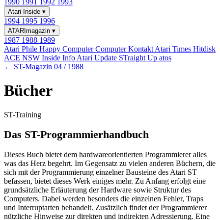
1990
1991
1992
1993
Atari Inside
▾
1994
1995
1996
ATARImagazin
▾
1987
1988
1989
Atari Phile
Happy Computer
Computer Kontakt
Atari Times
Hitdisk
ACE NSW Inside Info
Atari Update
STraight Up
atos
← ST-Magazin 04 / 1988
Bücher
ST-Training
Das ST-Programmierhandbuch
Dieses Buch bietet dem hardwareorientierten Programmierer alles
was das Herz begehrt. Im Gegensatz zu vielen anderen Büchern, die
sich mit der Programmierung einzelner Bausteine des Atari ST
befassen, bietet dieses Werk einiges mehr. Zu Anfang erfolgt eine
grundsätzliche Erläuterung der Hardware sowie Struktur des
Computers. Dabei werden besonders die einzelnen Fehler, Traps
und Interruptarten behandelt. Zusätzlich findet der Programmierer
nützliche Hinweise zur direkten und indirekten Adressierung. Eine