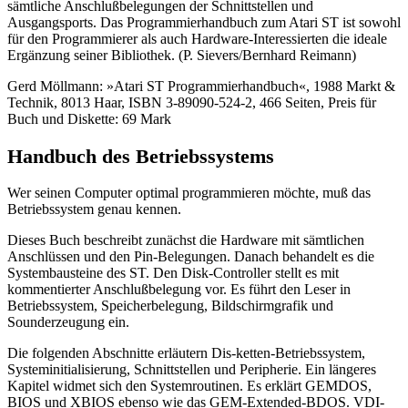
sämtliche Anschlußbelegungen der Schnittstellen und
Ausgangsports. Das Programmierhandbuch zum Atari ST ist sowohl
für den Programmierer als auch Hardware-Interessierten die ideale
Ergänzung seiner Bibliothek. (P. Sievers/Bernhard Reimann)
Gerd Möllmann: »Atari ST Programmierhandbuch«, 1988 Markt &
Technik, 8013 Haar, ISBN 3-89090-524-2, 466 Seiten, Preis für
Buch und Diskette: 69 Mark
Handbuch des Betriebssystems
Wer seinen Computer optimal programmieren möchte, muß das
Betriebssystem genau kennen.
Dieses Buch beschreibt zunächst die Hardware mit sämtlichen
Anschlüssen und den Pin-Belegungen. Danach behandelt es die
Systembausteine des ST. Den Disk-Controller stellt es mit
kommentierter Anschlußbelegung vor. Es führt den Leser in
Betriebssystem, Speicherbelegung, Bildschirmgrafik und
Sounderzeugung ein.
Die folgenden Abschnitte erläutern Dis-ketten-Betriebssystem,
Systeminitialisierung, Schnittstellen und Peripherie. Ein längeres
Kapitel widmet sich den Systemroutinen. Es erklärt GEMDOS,
BIOS und XBIOS ebenso wie das GEM-Extended-BDOS. VDI-