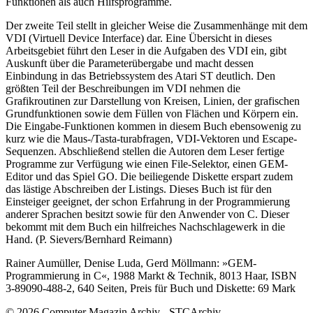
Funktionen als auch Hilfsprogramme.
Der zweite Teil stellt in gleicher Weise die Zusammenhänge mit dem
VDI (Virtuell Device Interface) dar. Eine Übersicht in dieses
Arbeitsgebiet führt den Leser in die Aufgaben des VDI ein, gibt
Auskunft über die Parameterübergabe und macht dessen
Einbindung in das Betriebssystem des Atari ST deutlich. Den
größten Teil der Beschreibungen im VDI nehmen die
Grafikroutinen zur Darstellung von Kreisen, Linien, der grafischen
Grundfunktionen sowie dem Füllen von Flächen und Körpern ein.
Die Eingabe-Funktionen kommen in diesem Buch ebensowenig zu
kurz wie die Maus-/Tasta-turabfragen, VDI-Vektoren und Escape-
Sequenzen. Abschließend stellen die Autoren dem Leser fertige
Programme zur Verfügung wie einen File-Selektor, einen GEM-
Editor und das Spiel GO. Die beiliegende Diskette erspart zudem
das lästige Abschreiben der Listings. Dieses Buch ist für den
Einsteiger geeignet, der schon Erfahrung in der Programmierung
anderer Sprachen besitzt sowie für den Anwender von C. Dieser
bekommt mit dem Buch ein hilfreiches Nachschlagewerk in die
Hand. (P. Sievers/Bernhard Reimann)
Rainer Aumüller, Denise Luda, Gerd Möllmann: »GEM-
Programmierung in C«, 1988 Markt & Technik, 8013 Haar, ISBN
3-89090-488-2, 640 Seiten, Preis für Buch und Diskette: 69 Mark
© 2026 Computer Magazin Archiv - STCArchiv