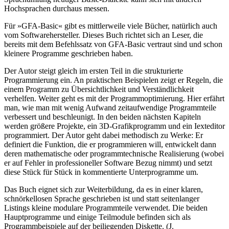
Hochsprachen durchaus messen.
Für »GFA-Basic« gibt es mittlerweile viele Bücher, natürlich auch
vom Softwarehersteller. Dieses Buch richtet sich an Leser, die
bereits mit dem Befehlssatz von GFA-Basic vertraut sind und schon
kleinere Programme geschrieben haben.
Der Autor steigt gleich im ersten Teil in die strukturierte
Programmierung ein. An praktischen Beispielen zeigt er Regeln, die
einem Programm zu Übersichtlichkeit und Verständlichkeit
verhelfen. Weiter geht es mit der Programmoptimierung. Hier erfährt
man, wie man mit wenig Aufwand zeitaufwendige Programmteile
verbessert und beschleunigt. In den beiden nächsten Kapiteln
werden größere Projekte, ein 3D-Grafikprogramm und ein Iexteditor
programmiert. Der Autor geht dabei methodisch zu Werke: Er
definiert die Funktion, die er programmieren will, entwickelt dann
deren mathematische oder programmtechnische Realisierung (wobei
er auf Fehler in professioneller Software Bezug nimmt) und setzt
diese Stück für Stück in kommentierte Unterprogramme um.
Das Buch eignet sich zur Weiterbildung, da es in einer klaren,
schnörkellosen Sprache geschrieben ist und statt seitenlanger
Listings kleine modulare Programmteile verwendet. Die beiden
Hauptprogramme und einige Teilmodule befinden sich als
Programmbeispiele auf der beiliegenden Diskette. (J.