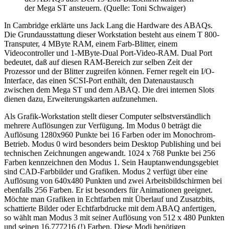
der Mega ST ansteuern. (Quelle: Toni Schwaiger)
In Cambridge erklärte uns Jack Lang die Hardware des ABAQs.
Die Grundausstattung dieser Workstation besteht aus einem T 800-
Transputer, 4 MByte RAM, einem Farb-Blitter, einem
Videocontroller und 1-MByte-Dual Port-Video-RAM. Dual Port
bedeutet, daß auf diesen RAM-Bereich zur selben Zeit der
Prozessor und der Blitter zugreifen können. Ferner regelt ein I/O-
Interface, das einen SCSI-Port enthält, den Datenaustausch
zwischen dem Mega ST und dem ABAQ. Die drei internen Slots
dienen dazu, Erweiterungskarten aufzunehmen.
Als Grafik-Workstation stellt dieser Computer selbstverständlich
mehrere Auflösungen zur Verfügung. Im Modus 0 beträgt die
Auflösung 1280x960 Punkte bei 16 Farben oder im Monochrom-
Betrieb. Modus 0 wird besonders beim Desktop Publishing und bei
technischen Zeichnungen angewandt. 1024 x 768 Punkte bei 256
Farben kennzeichnen den Modus 1. Sein Hauptanwendungsgebiet
sind CAD-Farbbilder und Grafiken. Modus 2 verfügt über eine
Auflösung von 640x480 Punkten und zwei Arbeitsbildschirmen bei
ebenfalls 256 Farben. Er ist besonders für Animationen geeignet.
Möchte man Grafiken in Echtfarben mit Überlauf und Zusatzbits,
schattierte Bilder oder Echtfarbdrucke mit dem ABAQ anfertigen,
so wählt man Modus 3 mit seiner Auflösung von 512 x 480 Punkten
und seinen 16.777216 (!) Farben. Diese Modi benötigen