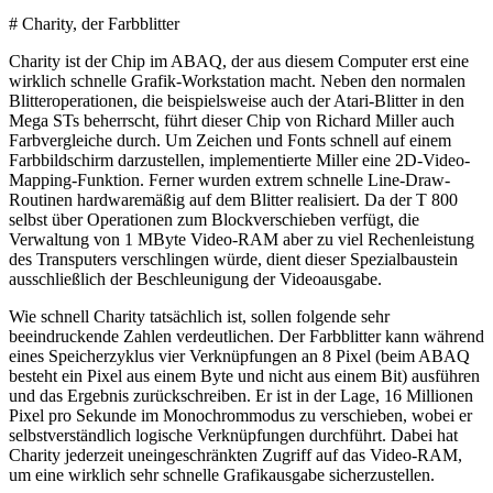
# Charity, der Farbblitter
Charity ist der Chip im ABAQ, der aus diesem Computer erst eine
wirklich schnelle Grafik-Workstation macht. Neben den normalen
Blitteroperationen, die beispielsweise auch der Atari-Blitter in den
Mega STs beherrscht, führt dieser Chip von Richard Miller auch
Farbvergleiche durch. Um Zeichen und Fonts schnell auf einem
Farbbildschirm darzustellen, implementierte Miller eine 2D-Video-
Mapping-Funktion. Ferner wurden extrem schnelle Line-Draw-
Routinen hardwaremäßig auf dem Blitter realisiert. Da der T 800
selbst über Operationen zum Blockverschieben verfügt, die
Verwaltung von 1 MByte Video-RAM aber zu viel Rechenleistung
des Transputers verschlingen würde, dient dieser Spezialbaustein
ausschließlich der Beschleunigung der Videoausgabe.
Wie schnell Charity tatsächlich ist, sollen folgende sehr
beeindruckende Zahlen verdeutlichen. Der Farbblitter kann während
eines Speicherzyklus vier Verknüpfungen an 8 Pixel (beim ABAQ
besteht ein Pixel aus einem Byte und nicht aus einem Bit) ausführen
und das Ergebnis zurückschreiben. Er ist in der Lage, 16 Millionen
Pixel pro Sekunde im Monochrommodus zu verschieben, wobei er
selbstverständlich logische Verknüpfungen durchführt. Dabei hat
Charity jederzeit uneingeschränkten Zugriff auf das Video-RAM,
um eine wirklich sehr schnelle Grafikausgabe sicherzustellen.