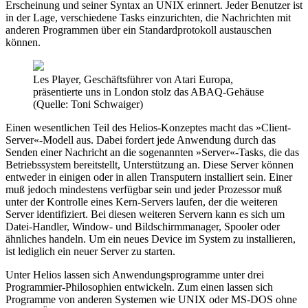
Erscheinung und seiner Syntax an UNIX erinnert. Jeder Benutzer ist
in der Lage, verschiedene Tasks einzurichten, die Nachrichten mit
anderen Programmen über ein Standardprotokoll austauschen
können.
Les Player, Geschäftsführer von Atari Europa,
präsentierte uns in London stolz das ABAQ-Gehäuse
(Quelle: Toni Schwaiger)
Einen wesentlichen Teil des Helios-Konzeptes macht das »Client-
Server«-Modell aus. Dabei fordert jede Anwendung durch das
Senden einer Nachricht an die sogenannten »Server«-Tasks, die das
Betriebssystem bereitstellt, Unterstützung an. Diese Server können
entweder in einigen oder in allen Transputern installiert sein. Einer
muß jedoch mindestens verfügbar sein und jeder Prozessor muß
unter der Kontrolle eines Kern-Servers laufen, der die weiteren
Server identifiziert. Bei diesen weiteren Servern kann es sich um
Datei-Handler, Window- und Bildschirmmanager, Spooler oder
ähnliches handeln. Um ein neues Device im System zu installieren,
ist lediglich ein neuer Server zu starten.
Unter Helios lassen sich Anwendungsprogramme unter drei
Programmier-Philosophien entwickeln. Zum einen lassen sich
Programme von anderen Systemen wie UNIX oder MS-DOS ohne