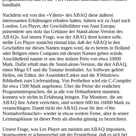
handhabt.
Nachdem wir von den »Vätern« des ABAQ diese äußerst
interessanten Erklärungen erhalten hatten, fuhren wir zu Atari nach
London. Les Player, der Geschäftsführer von Atari Europa,
präsentierte uns stolz das Gehäuse der Stand-alone-Version des
ABAQs. Auf unsere Frage, was der ABAQ denn kosten solle,
stellte Les Player zunächst einmal klar, daß der ABAQ in den
Geschäften nie diesen Namen tragen wird, da es bereits in Holland
oder Belgien einen Computer mit diesem Namen geben würde.
Anschließend nannte er uns den stolzen Preis von etwa 10000
Mark. Dafür erhält man die Stand-alone-Version, die den ABAQ,
einen Mega ST und die Tastatur beinhaltet. An Software gehört
Helios, ein Editor, der Assembler/Linker und die XWindows-
Bibliothek zum Lieferumfang. Von Perihelion wird ein C-Compiler
für etwa 1500 Mark angeboten. Über die Preise der restlichen
Programmiersprachen, die ja alle von Drittanbietern stammen,
konnten wir nichts in Erfahrung bringen. Für Monitore, die am
ABAQ ihre Arbeit verrichten, sind weitere 600 bis 16000 Mark zu
veranschlagen. Damit rückt der ABAQ zwar für den »Otto
Normalverbraucher« wieder in etwas weitere Ferne, aber in seiner
Leistungsklasse ist dieser Preis als absolut günstig zu bezeichnen.
Unsere Frage, was Les Player am meisten am ABAQ imponiere,
beantwortete er schmunzelnd mit der Feststellung, daß es sich bei