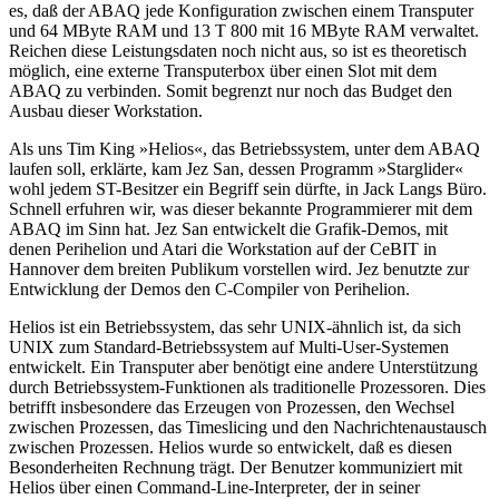
es, daß der ABAQ jede Konfiguration zwischen einem Transputer
und 64 MByte RAM und 13 T 800 mit 16 MByte RAM verwaltet.
Reichen diese Leistungsdaten noch nicht aus, so ist es theoretisch
möglich, eine externe Transputerbox über einen Slot mit dem
ABAQ zu verbinden. Somit begrenzt nur noch das Budget den
Ausbau dieser Workstation.
Als uns Tim King »Helios«, das Betriebssystem, unter dem ABAQ
laufen soll, erklärte, kam Jez San, dessen Programm »Starglider«
wohl jedem ST-Besitzer ein Begriff sein dürfte, in Jack Langs Büro.
Schnell erfuhren wir, was dieser bekannte Programmierer mit dem
ABAQ im Sinn hat. Jez San entwickelt die Grafik-Demos, mit
denen Perihelion und Atari die Workstation auf der CeBIT in
Hannover dem breiten Publikum vorstellen wird. Jez benutzte zur
Entwicklung der Demos den C-Compiler von Perihelion.
Helios ist ein Betriebssystem, das sehr UNIX-ähnlich ist, da sich
UNIX zum Standard-Betriebssystem auf Multi-User-Systemen
entwickelt. Ein Transputer aber benötigt eine andere Unterstützung
durch Betriebssystem-Funktionen als traditionelle Prozessoren. Dies
betrifft insbesondere das Erzeugen von Prozessen, den Wechsel
zwischen Prozessen, das Timeslicing und den Nachrichtenaustausch
zwischen Prozessen. Helios wurde so entwickelt, daß es diesen
Besonderheiten Rechnung trägt. Der Benutzer kommuniziert mit
Helios über einen Command-Line-Interpreter, der in seiner