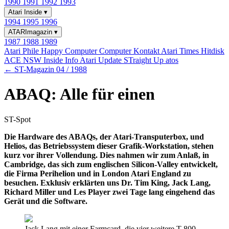
1990
1991
1992
1993
Atari Inside
▾
1994
1995
1996
ATARImagazin
▾
1987
1988
1989
Atari Phile
Happy Computer
Computer Kontakt
Atari Times
Hitdisk
ACE NSW Inside Info
Atari Update
STraight Up
atos
← ST-Magazin 04 / 1988
ABAQ: Alle für einen
ST-Spot
Die Hardware des ABAQs, der Atari-Transputerbox, und
Helios, das Betriebssystem dieser Grafik-Workstation, stehen
kurz vor ihrer Vollendung. Dies nahmen wir zum Anlaß, in
Cambridge, das sich zum englischen Silicon-Valley entwickelt,
die Firma Perihelion und in London Atari England zu
besuchen. Exklusiv erklärten uns Dr. Tim King, Jack Lang,
Richard Miller und Les Player zwei Tage lang eingehend das
Gerät und die Software.
Jack Lang mit einer Farmcard, die vier weitere T 800