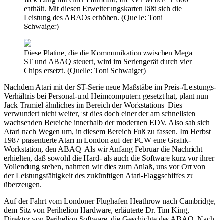
enthält. Mit diesen Erweiterungskarten läßt sich die
Leistung des ABAOs erhöhen. (Quelle: Toni
Schwaiger)
Diese Platine, die die Kommunikation zwischen Mega
ST und ABAQ steuert, wird im Seriengerät durch vier
Chips ersetzt. (Quelle: Toni Schwaiger)
Nachdem Atari mit der ST-Serie neue Maßstäbe im Preis-/Leistungs-
Verhältnis bei Personal-und Heimcomputern gesetzt hat, plant nun
Jack Tramiel ähnliches im Bereich der Workstations. Dies
verwundert nicht weiter, ist dies doch einer der am schnellsten
wachsenden Bereiche innerhalb der modernen EDV. Also sah sich
Atari nach Wegen um, in diesem Bereich Fuß zu fassen. Im Herbst
1987 präsentierte Atari in London auf der PCW eine Grafik-
Workstation, den ABAQ. Als wir Anfang Februar die Nachricht
erhielten, daß sowohl die Hard- als auch die Software kurz vor ihrer
Vollendung stehen, nahmen wir dies zum Anlaß, uns vor Ort von
der Leistungsfähigkeit des zukünftigen Atari-Flaggschiffes zu
überzeugen.
Auf der Fahrt vom Londoner Flughafen Heathrow nach Cambridge,
dem Sitz von Perihelion Hardware, erläuterte Dr. Tim King,
Direktor von Perihelion Software, die Geschichte des ABAQ. Nach