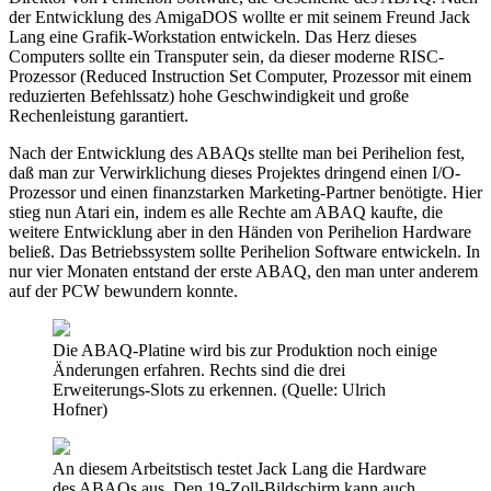
der Entwicklung des AmigaDOS wollte er mit seinem Freund Jack
Lang eine Grafik-Workstation entwickeln. Das Herz dieses
Computers sollte ein Transputer sein, da dieser moderne RISC-
Prozessor (Reduced Instruction Set Computer, Prozessor mit einem
reduzierten Befehlssatz) hohe Geschwindigkeit und große
Rechenleistung garantiert.
Nach der Entwicklung des ABAQs stellte man bei Perihelion fest,
daß man zur Verwirklichung dieses Projektes dringend einen I/O-
Prozessor und einen finanzstarken Marketing-Partner benötigte. Hier
stieg nun Atari ein, indem es alle Rechte am ABAQ kaufte, die
weitere Entwicklung aber in den Händen von Perihelion Hardware
beließ. Das Betriebssystem sollte Perihelion Software entwickeln. In
nur vier Monaten entstand der erste ABAQ, den man unter anderem
auf der PCW bewundern konnte.
Die ABAQ-Platine wird bis zur Produktion noch einige
Änderungen erfahren. Rechts sind die drei
Erweiterungs-Slots zu erkennen. (Quelle: Ulrich
Hofner)
An diesem Arbeitstisch testet Jack Lang die Hardware
des ABAQs aus. Den 19-Zoll-Bildschirm kann auch