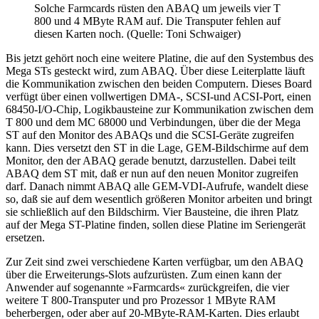
Solche Farmcards rüsten den ABAQ um jeweils vier T
800 und 4 MByte RAM auf. Die Transputer fehlen auf
diesen Karten noch. (Quelle: Toni Schwaiger)
Bis jetzt gehört noch eine weitere Platine, die auf den Systembus des
Mega STs gesteckt wird, zum ABAQ. Über diese Leiterplatte läuft
die Kommunikation zwischen den beiden Computern. Dieses Board
verfügt über einen vollwertigen DMA-, SCSI-und ACSI-Port, einen
68450-I/O-Chip, Logikbausteine zur Kommunikation zwischen dem
T 800 und dem MC 68000 und Verbindungen, über die der Mega
ST auf den Monitor des ABAQs und die SCSI-Geräte zugreifen
kann. Dies versetzt den ST in die Lage, GEM-Bildschirme auf dem
Monitor, den der ABAQ gerade benutzt, darzustellen. Dabei teilt
ABAQ dem ST mit, daß er nun auf den neuen Monitor zugreifen
darf. Danach nimmt ABAQ alle GEM-VDI-Aufrufe, wandelt diese
so, daß sie auf dem wesentlich größeren Monitor arbeiten und bringt
sie schließlich auf den Bildschirm. Vier Bausteine, die ihren Platz
auf der Mega ST-Platine finden, sollen diese Platine im Seriengerät
ersetzen.
Zur Zeit sind zwei verschiedene Karten verfügbar, um den ABAQ
über die Erweiterungs-Slots aufzurüsten. Zum einen kann der
Anwender auf sogenannte »Farmcards« zurückgreifen, die vier
weitere T 800-Transputer und pro Prozessor 1 MByte RAM
beherbergen, oder aber auf 20-MByte-RAM-Karten. Dies erlaubt