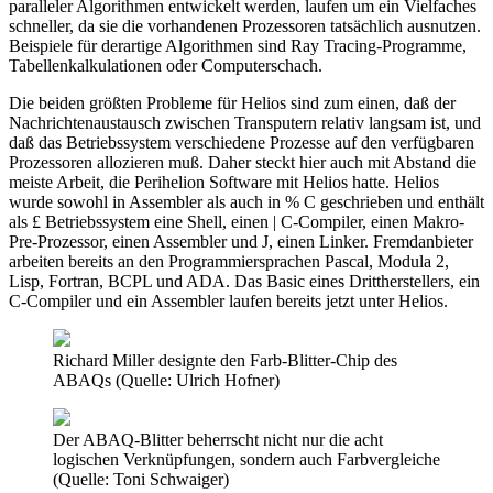
paralleler Algorithmen entwickelt werden, laufen um ein Vielfaches
schneller, da sie die vorhandenen Prozessoren tatsächlich ausnutzen.
Beispiele für derartige Algorithmen sind Ray Tracing-Programme,
Tabellenkalkulationen oder Computerschach.
Die beiden größten Probleme für Helios sind zum einen, daß der
Nachrichtenaustausch zwischen Transputern relativ langsam ist, und
daß das Betriebssystem verschiedene Prozesse auf den verfügbaren
Prozessoren allozieren muß. Daher steckt hier auch mit Abstand die
meiste Arbeit, die Perihelion Software mit Helios hatte. Helios
wurde sowohl in Assembler als auch in % C geschrieben und enthält
als £ Betriebssystem eine Shell, einen | C-Compiler, einen Makro-
Pre-Prozessor, einen Assembler und J, einen Linker. Fremdanbieter
arbeiten bereits an den Programmiersprachen Pascal, Modula 2,
Lisp, Fortran, BCPL und ADA. Das Basic eines Drittherstellers, ein
C-Compiler und ein Assembler laufen bereits jetzt unter Helios.
Richard Miller designte den Farb-Blitter-Chip des
ABAQs (Quelle: Ulrich Hofner)
Der ABAQ-Blitter beherrscht nicht nur die acht
logischen Verknüpfungen, sondern auch Farbvergleiche
(Quelle: Toni Schwaiger)