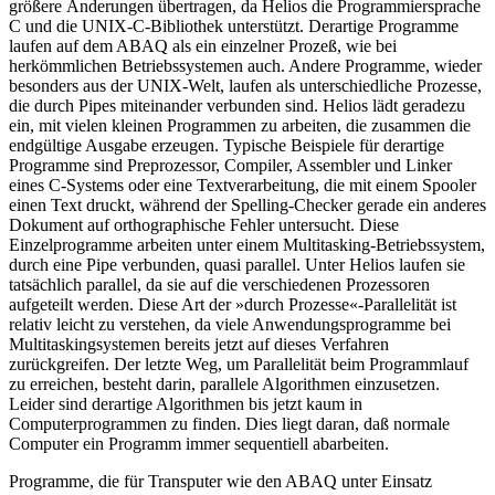
größere Änderungen übertragen, da Helios die Programmiersprache
C und die UNIX-C-Bibliothek unterstützt. Derartige Programme
laufen auf dem ABAQ als ein einzelner Prozeß, wie bei
herkömmlichen Betriebssystemen auch. Andere Programme, wieder
besonders aus der UNIX-Welt, laufen als unterschiedliche Prozesse,
die durch Pipes miteinander verbunden sind. Helios lädt geradezu
ein, mit vielen kleinen Programmen zu arbeiten, die zusammen die
endgültige Ausgabe erzeugen. Typische Beispiele für derartige
Programme sind Preprozessor, Compiler, Assembler und Linker
eines C-Systems oder eine Textverarbeitung, die mit einem Spooler
einen Text druckt, während der Spelling-Checker gerade ein anderes
Dokument auf orthographische Fehler untersucht. Diese
Einzelprogramme arbeiten unter einem Multitasking-Betriebssystem,
durch eine Pipe verbunden, quasi parallel. Unter Helios laufen sie
tatsächlich parallel, da sie auf die verschiedenen Prozessoren
aufgeteilt werden. Diese Art der »durch Prozesse«-Parallelität ist
relativ leicht zu verstehen, da viele Anwendungsprogramme bei
Multitaskingsystemen bereits jetzt auf dieses Verfahren
zurückgreifen. Der letzte Weg, um Parallelität beim Programmlauf
zu erreichen, besteht darin, parallele Algorithmen einzusetzen.
Leider sind derartige Algorithmen bis jetzt kaum in
Computerprogrammen zu finden. Dies liegt daran, daß normale
Computer ein Programm immer sequentiell abarbeiten.
Programme, die für Transputer wie den ABAQ unter Einsatz