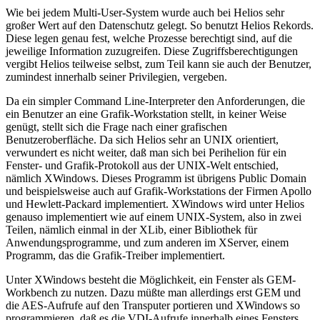
Wie bei jedem Multi-User-System wurde auch bei Helios sehr
großer Wert auf den Datenschutz gelegt. So benutzt Helios Rekords.
Diese legen genau fest, welche Prozesse berechtigt sind, auf die
jeweilige Information zuzugreifen. Diese Zugriffsberechtigungen
vergibt Helios teilweise selbst, zum Teil kann sie auch der Benutzer,
zumindest innerhalb seiner Privilegien, vergeben.
Da ein simpler Command Line-Interpreter den Anforderungen, die
ein Benutzer an eine Grafik-Workstation stellt, in keiner Weise
genügt, stellt sich die Frage nach einer grafischen
Benutzeroberfläche. Da sich Helios sehr an UNIX orientiert,
verwundert es nicht weiter, daß man sich bei Perihelion für ein
Fenster- und Grafik-Protokoll aus der UNIX-Welt entschied,
nämlich XWindows. Dieses Programm ist übrigens Public Domain
und beispielsweise auch auf Grafik-Workstations der Firmen Apollo
und Hewlett-Packard implementiert. XWindows wird unter Helios
genauso implementiert wie auf einem UNIX-System, also in zwei
Teilen, nämlich einmal in der XLib, einer Bibliothek für
Anwendungsprogramme, und zum anderen im XServer, einem
Programm, das die Grafik-Treiber implementiert.
Unter XWindows besteht die Möglichkeit, ein Fenster als GEM-
Workbench zu nutzen. Dazu müßte man allerdings erst GEM und
die AES-Aufrufe auf den Transputer portieren und XWindows so
programmieren, daß es die VDI-Aufrufe innerhalb eines Fensters