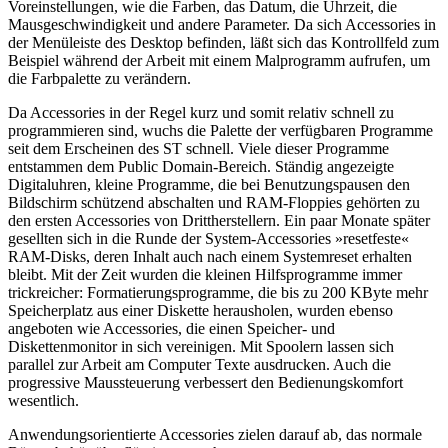
Voreinstellungen, wie die Farben, das Datum, die Uhrzeit, die
Mausgeschwindigkeit und andere Parameter. Da sich Accessories in
der Menüleiste des Desktop befinden, läßt sich das Kontrollfeld zum
Beispiel während der Arbeit mit einem Malprogramm aufrufen, um
die Farbpalette zu verändern.
Da Accessories in der Regel kurz und somit relativ schnell zu
programmieren sind, wuchs die Palette der verfügbaren Programme
seit dem Erscheinen des ST schnell. Viele dieser Programme
entstammen dem Public Domain-Bereich. Ständig angezeigte
Digitaluhren, kleine Programme, die bei Benutzungspausen den
Bildschirm schützend abschalten und RAM-Floppies gehörten zu
den ersten Accessories von Drittherstellern. Ein paar Monate später
gesellten sich in die Runde der System-Accessories »resetfeste«
RAM-Disks, deren Inhalt auch nach einem Systemreset erhalten
bleibt. Mit der Zeit wurden die kleinen Hilfsprogramme immer
trickreicher: Formatierungsprogramme, die bis zu 200 KByte mehr
Speicherplatz aus einer Diskette herausholen, wurden ebenso
angeboten wie Accessories, die einen Speicher- und
Diskettenmonitor in sich vereinigen. Mit Spoolern lassen sich
parallel zur Arbeit am Computer Texte ausdrucken. Auch die
progressive Maussteuerung verbessert den Bedienungskomfort
wesentlich.
Anwendungsorientierte Accessories zielen darauf ab, das normale