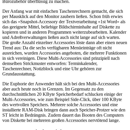
Bürozubehör überflüssig zu machen.
Der Anfang war mit einfachen Taschenrechnern gemacht, die sich
per Mausklick auf den Monitor zaubern ließen. Schon früh erwies
sich das »Snapshot-Accessory der Textverarbeitung »1st Word« als
das geeignete Mittel, beliebige Bildschirminhalte auf Diskette zu
kopieren und in anderen Programmen weiterzubearbeiten. Kalender
und Adreßverwaltungen ließen auch nicht lange auf sich warten.
Die große Anzahl einzelner Accessories löste dann aber einen neuen
Trend aus: Da die sechs verfügbaren Menüeinträge oft nicht
ausreichen, wurden Accessories angeboten, die mehrere Funktionen
in sich vereinigen. Diese Multi-Accessories sind prinzipiell nach
demselben Strickmuster entworfen: Terminkalender,
Taschenrechner, Notizblock und eine Uhr gehören zur
Grundausstattung.
Die Euphorie der Anwender hält sich bei den Multi-Accessories
aber auch heute noch in Grenzen. Im Gegensatz zu den
durchschnittlichen 20 KByte Speicherbedarf schlucken einige der
Multi-Accessories, wie zum Beispiel Side-Click, über 100 KByte
des wertvollen Speichers. Mehrere solche Accessories und eine
installierte RAM-Disk bringen dann auch Speicher-Protzer wie den
ST leicht in Bedrängnis. Zudem dauert das Booten des Computers
von Diskette bei mehreren großen Accessories nervtötend lange.