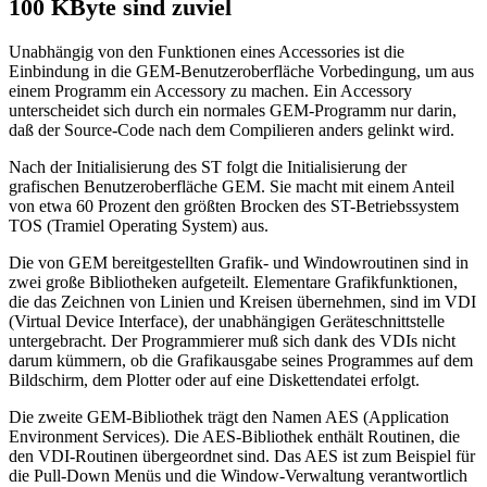
100 KByte sind zuviel
Unabhängig von den Funktionen eines Accessories ist die
Einbindung in die GEM-Benutzeroberfläche Vorbedingung, um aus
einem Programm ein Accessory zu machen. Ein Accessory
unterscheidet sich durch ein normales GEM-Programm nur darin,
daß der Source-Code nach dem Compilieren anders gelinkt wird.
Nach der Initialisierung des ST folgt die Initialisierung der
grafischen Benutzeroberfläche GEM. Sie macht mit einem Anteil
von etwa 60 Prozent den größten Brocken des ST-Betriebssystem
TOS (Tramiel Operating System) aus.
Die von GEM bereitgestellten Grafik- und Windowroutinen sind in
zwei große Bibliotheken aufgeteilt. Elementare Grafikfunktionen,
die das Zeichnen von Linien und Kreisen übernehmen, sind im VDI
(Virtual Device Interface), der unabhängigen Geräteschnittstelle
untergebracht. Der Programmierer muß sich dank des VDIs nicht
darum kümmern, ob die Grafikausgabe seines Programmes auf dem
Bildschirm, dem Plotter oder auf eine Diskettendatei erfolgt.
Die zweite GEM-Bibliothek trägt den Namen AES (Application
Environment Services). Die AES-Bibliothek enthält Routinen, die
den VDI-Routinen übergeordnet sind. Das AES ist zum Beispiel für
die Pull-Down Menüs und die Window-Verwaltung verantwortlich