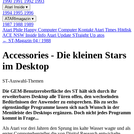
1990
1991
1992
1993
Atari Inside
▾
1994
1995
1996
ATARImagazin
▾
1987
1988
1989
Atari Phile
Happy Computer
Computer Kontakt
Atari Times
Hitdisk
ACE NSW Inside Info
Atari Update
STraight Up
atos
← ST-Magazin 04 / 1988
Accessories - Die kleinen Stars
im Desktop
ST-Auswahl-Themen
Die GEM-Benutzeroberfläche des ST hält sich durch ihr
erweiterbares Desktop alle Türen offen, den wechselnden
Bedürfnissen der Anwender zu entsprechen. Bis zu sechs
eigenständige Programme lassen sich nach Wunsch in der
Menüleiste des Desktops ergänzen. Doch nicht jedes Programm
kommt in Frage...
Als Atari vor drei Jahren den Sprung ins kalte Wasser wagte und als
erster Computerhersteller die von Digital Research entwickelte