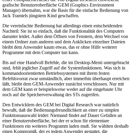
grafische Benutzeroberfläche GEM (Graphics Environment
Manager) übernahm, war die Basis für die einfache Bedienung von
Jack Tramiels jüngstem Kind geschaffen.
Die vereinfachte Bedienung hat allerdings einen entscheidenden
Nachteil: Sie ist so einfach, daß die Funktionalität des Computers
darunter leidet. Außer dem Öffnen von Fenstern, dem Wechsel von
einem Ordner zum anderen und dem Anklicken einzelner Dateien
bleibt dem Anwender kaum etwas, das er ohne Hilfe weiterer
Programme mit dem Computer tun kann.
Bis auf eine Handvoll Befehle, die im Desktop-Menü untergebracht
sind, fehlt jeglicher Zugriff auf die Systemfunktionen. Was sich in
kommandoorientierten Betriebssystemen mit ihrem festen
Befehlsvorrat zwar umständlich, aber immerhin überhaupt erreichen
läßt, bleibt dem GEM-Anwender zunächst verschlossen. Nur mit
dem GEM kann er beispielsweise weder auf die eingebaute Uhr
noch auf die Speicherverwaltung des STs zugreifen.
Den Entwicklern des GEM bei Digital Research war natürlich
bewußt, daß die Bedienungsfreundlichkeit an einer zu simplen
Funktionsauswahl leidet: Niemand findet auf Dauer Gefallen an
einer Benutzeroberfläche, bei der er schon für elementare
Funktionen ein weiteres Programm laden muß. Sie wählten deshalb
einen Kompromiß, der es jedem Anwender gestattet, die