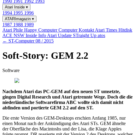
1990
1991
1992
1993
Atari Inside
▾
1994
1995
1996
ATARImagazin
▾
1987
1988
1989
Atari Phile
Happy Computer
Computer Kontakt
Atari Times
Hitdisk
ACE NSW Inside Info
Atari Update
STraight Up
atos
← ST-Computer 08 / 2015
Soft-Story: GEM 2.2
Software
Nachdem Atari das PC-GEM auf den neuen ST umsetzte,
gingen Digital Research und Atari getrennte Wege. Doch die die
niederländische Softwarefirma ABC wollte sich damit nicht
abfinden und portierte GEM 2.2 auf den ST.
Die erste Version des GEM-Desktops erschien Anfang 1985, nur
einen Monat nach der Ankündigung des Atari STs. GEM ähnelte
der Oberfläche des Macintoshs und der Lisa, die Klage Apples
folgte prompt. DR reagierte mit der Version 2 des Desktops, welcher