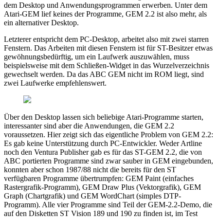
dem Desktop und Anwendungsprogrammen erwerben. Unter dem
Atari-GEM lief keines der Programme, GEM 2.2 ist also mehr, als
ein alternativer Desktop.
Letzterer entspricht dem PC-Desktop, arbeitet also mit zwei starren
Fenstern. Das Arbeiten mit diesen Fenstern ist für ST-Besitzer etwas
gewöhnungsbedürftig, um ein Laufwerk auszuwählen, muss
beispielsweise mit dem Schließen-Widget in das Wurzelverzeichnis
gewechselt werden. Da das ABC GEM nicht im ROM liegt, sind
zwei Laufwerke empfehlenswert.
Über den Desktop lassen sich beliebige Atari-Programme starten,
interessanter sind aber die Anwendungen, die GEM 2.2
voraussetzen. Hier zeigt sich das eigentliche Problem von GEM 2.2:
Es gab keine Unterstützung durch PC-Entwickler. Weder Artline
noch den Ventura Publisher gab es für das ST-GEM 2.2, die von
ABC portierten Programme sind zwar sauber in GEM eingebunden,
konnten aber schon 1987/88 nicht die bereits für den ST
verfügbaren Programme übertrumpfen: GEM Paint (einfaches
Rastergrafik-Programm), GEM Draw Plus (Vektorgrafik), GEM
Graph (Chartgrafik) und GEM WordChart (simples DTP-
Programm). Alle vier Programme sind Teil der GEM-2.2-Demo, die
auf den Disketten ST Vision 189 und 190 zu finden ist, im Test