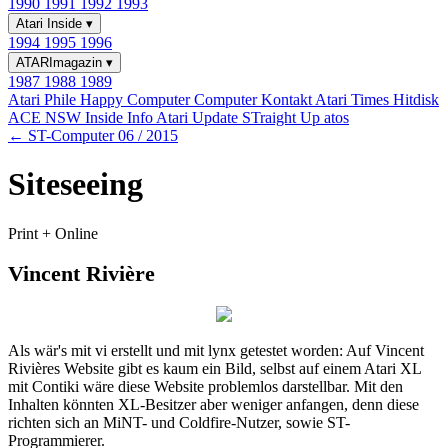
1990
1991
1992
1993
Atari Inside
▾
1994
1995
1996
ATARImagazin
▾
1987
1988
1989
Atari Phile
Happy Computer
Computer Kontakt
Atari Times
Hitdisk
ACE NSW Inside Info
Atari Update
STraight Up
atos
← ST-Computer 06 / 2015
Siteseeing
Print + Online
Vincent Rivière
Als wär's mit vi erstellt und mit lynx getestet worden: Auf Vincent
Rivières Website gibt es kaum ein Bild, selbst auf einem Atari XL
mit Contiki wäre diese Website problemlos darstellbar. Mit den
Inhalten könnten XL-Besitzer aber weniger anfangen, denn diese
richten sich an MiNT- und Coldfire-Nutzer, sowie ST-
Programmierer.