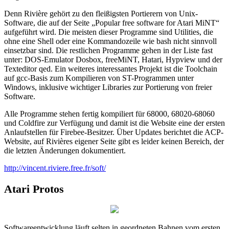
Denn Rivière gehört zu den fleißigsten Portierern von Unix-
Software, die auf der Seite „Popular free software for Atari MiNT“
aufgeführt wird. Die meisten dieser Programme sind Utilities, die
ohne eine Shell oder eine Kommandozeile wie bash nicht sinnvoll
einsetzbar sind. Die restlichen Programme gehen in der Liste fast
unter: DOS-Emulator Dosbox, freeMiNT, Hatari, Hypview und der
Texteditor qed. Ein weiteres interessantes Projekt ist die Toolchain
auf gcc-Basis zum Kompilieren von ST-Programmen unter
Windows, inklusive wichtiger Libraries zur Portierung von freier
Software.
Alle Programme stehen fertig kompiliert für 68000, 68020-68060
und Coldfire zur Verfügung und damit ist die Website eine der ersten
Anlaufstellen für Firebee-Besitzer. Über Updates berichtet die ACP-
Website, auf Rivières eigener Seite gibt es leider keinen Bereich, der
die letzten Änderungen dokumentiert.
http://vincent.riviere.free.fr/soft/
Atari Protos
Softwareentwicklung läuft selten in geordneten Bahnen vom ersten