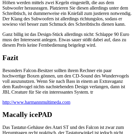
Höhen werden mittels zwei Kegeln eingestellt, die aus dem
Subwoofer herausragen. Platzieren Sie diesen allerdings unter dem
Schreibtisch, ist dummerweise ein Kniefall zum justieren notwendig.
Der Klang des Subwoofers ist allerdings richtungslos, sodass er
sowieso viel besser zum Schmuck des Schreibtischs dienen kann.
Ganz billig ist das Design-Stück allerdings nicht: Schlappe 90 Euro
muss der Interessent anlegen. Etwas sauer stößt dabei auf, dass zu
diesem Preis keine Fernbedienung beigelegt wird.
Fazit
Besonders Falcon-Besitzer sollten ihrem Rechner ein paar
hochwertige Boxen gönnen, um den CD-Sound des Wundervogels
voll auszunutzen. Wenn Sie nach Bass in einem an Extravaganz
dem Raubvogel nichts nachstehenden Design verlangen, dann ist
JBL Creature für Sie ein interessantes System. tr
http://www.harmannmultimeda.com
Macally icePAD
Das Tastatur-Gehäuse des Atari ST und des Falcon ist zwar zum
Herumtragen recht praktisch, der Tastaturwinkel ist jedoch nicht