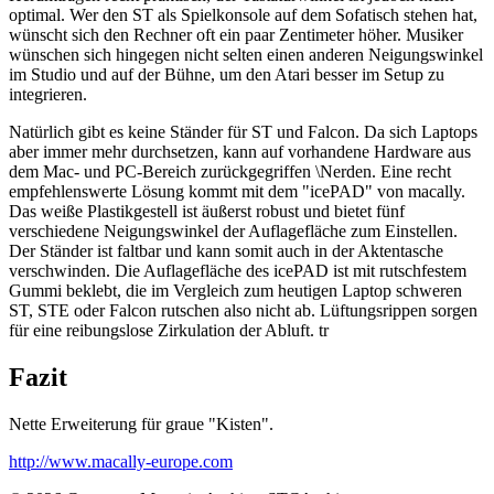
optimal. Wer den ST als Spielkonsole auf dem Sofatisch stehen hat,
wünscht sich den Rechner oft ein paar Zentimeter höher. Musiker
wünschen sich hingegen nicht selten einen anderen Neigungswinkel
im Studio und auf der Bühne, um den Atari besser im Setup zu
integrieren.
Natürlich gibt es keine Ständer für ST und Falcon. Da sich Laptops
aber immer mehr durchsetzen, kann auf vorhandene Hardware aus
dem Mac- und PC-Bereich zurückgegriffen \Nerden. Eine recht
empfehlenswerte Lösung kommt mit dem "icePAD" von macally.
Das weiße Plastikgestell ist äußerst robust und bietet fünf
verschiedene Neigungswinkel der Auflagefläche zum Einstellen.
Der Ständer ist faltbar und kann somit auch in der Aktentasche
verschwinden. Die Auflagefläche des icePAD ist mit rutschfestem
Gummi beklebt, die im Vergleich zum heutigen Laptop schweren
ST, STE oder Falcon rutschen also nicht ab. Lüftungsrippen sorgen
für eine reibungslose Zirkulation der Abluft. tr
Fazit
Nette Erweiterung für graue "Kisten".
http://www.macally-europe.com