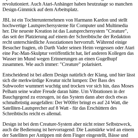
revolutioniert. Auch Atari-Anhänger haben heutzutage so manchen
Design-Gimmick auf dem Arbeitsplatz.
JBL ist ein Tochterunternehmen von Harmann Kardon und stellt
hochwertige Lautsprechersysteme für Computer und Multimedia
her. Die neueste Kreation ist das Lautsprechersystem "Creature",
das seit der Platzierung auf einem der Schreibtische der Redaktion
recht unterschiedliche Assoziationen hervorruft. Während einige
Besucher fragten, ob Darth Vader seinen Heim vergessen oder Atari
eine Pac-Man-Skulptur veröffentlicht hat, lief anderen Kollegen das
Wasser im Mund wegen Erinnerungen an einen Gugelhupf
zusammen. Wie auch immer: "Creature" polarisiert.
Entscheidend ist bei allem Design natürlich der Klang, und hier lässt
sich die merkwürdige Kreatur nicht lumpen: Der Bass des
Subwoofer wummert wuchtig und trocken vor sich hin, dass Moses
Pelham seine wahre Freude daran hätte. Um Vibrationen in der
Bauchgegend zu erzeugen, ist das System dann aber doch etwas
schmalbrüstig ausgefallen: Der W00fer bringt es auf 24 Watt, die
Satelliten-Lautsprecher auf 8 Watt - für das Erschüttern des
Schreibtischs reicht es allemal.
Design ist bei dem Creature-System aber nicht reiner Selbstzweck,
auch die Bedienung ist hervorragend: Die Lautstärke wird an einem
der Satelliten per Antippen mit dem Finger eingestellt, Bässe und