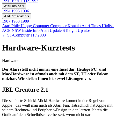
1990
1991
1992
1993
Atari Inside
▾
1994
1995
1996
ATARImagazin
▾
1987
1988
1989
Atari Phile
Happy Computer
Computer Kontakt
Atari Times
Hitdisk
ACE NSW Inside Info
Atari Update
STraight Up
atos
← ST-Computer 11 / 2003
Hardware-Kurztests
Hardware
Der Atari stellt nicht immer eine Insel dar. Heutige PC- und
Mac-Hardware ist oftmals auch mit dem ST, TT oder Falcon
nutzbar. Wir stellen Ihnen hier zwei Lösungen vor.
JBL Creature 2.1
Die schönste Schicki-Micki-Hardware kommt in der Regel von
Apple - das weiß man auch als Atari-Fan. Tatsächlich hat Apple mit
seinem Rechner- und Peripherie-Design in den letzten Jahren die
Optik auf dem Schreibtisch verbessert, wenn nicht gar