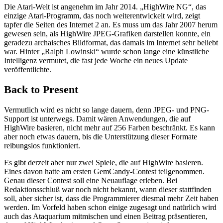
Die Atari-Welt ist angenehm im Jahr 2014. „HighWire NG“, das
einzige Atari-Programm, das noch weiterentwickelt wird, zeigt
tapfer die Seiten des Internet 2 an. Es muss um das Jahr 2007 herum
gewesen sein, als HighWire JPEG-Grafiken darstellen konnte, ein
geradezu archaisches Bildformat, das damals im Internet sehr beliebt
war. Hinter „Ralph Lowinski“ wurde schon lange eine künstliche
Intelligenz vermutet, die fast jede Woche ein neues Update
veröffentlichte.
Back to Present
Vermutlich wird es nicht so lange dauern, denn JPEG- und PNG-
Support ist unterwegs. Damit wären Anwendungen, die auf
HighWire basieren, nicht mehr auf 256 Farben beschränkt. Es kann
aber noch etwas dauern, bis die Unterstützung dieser Formate
reibungslos funktioniert.
Es gibt derzeit aber nur zwei Spiele, die auf HighWire basieren.
Eines davon hatte am ersten GemCandy-Contest teilgenommen.
Genau dieser Contest soll eine Neuauflage erleben. Bei
Redaktionsschluß war noch nicht bekannt, wann dieser stattfinden
soll, aber sicher ist, dass die Programmierer diesmal mehr Zeit haben
werden. Im Vorfeld haben schon einige zugesagt und natürlich wird
auch das Ataquarium mitmischen und einen Beitrag präsentieren,