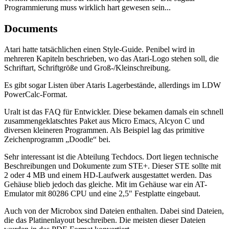
Programmierung muss wirklich hart gewesen sein...
Documents
Atari hatte tatsächlichen einen Style-Guide. Penibel wird in
mehreren Kapiteln beschrieben, wo das Atari-Logo stehen soll, die
Schriftart, Schriftgröße und Groß-/Kleinschreibung.
Es gibt sogar Listen über Ataris Lagerbestände, allerdings im LDW
PowerCalc-Format.
Uralt ist das FAQ für Entwickler. Diese bekamen damals ein schnell
zusammengeklatschtes Paket aus Micro Emacs, Alcyon C und
diversen kleineren Programmen. Als Beispiel lag das primitive
Zeichenprogramm „Doodle“ bei.
Sehr interessant ist die Abteilung Techdocs. Dort liegen technische
Beschreibungen und Dokumente zum STE+. Dieser STE sollte mit
2 oder 4 MB und einem HD-Laufwerk ausgestattet werden. Das
Gehäuse blieb jedoch das gleiche. Mit im Gehäuse war ein AT-
Emulator mit 80286 CPU und eine 2,5" Festplatte eingebaut.
Auch von der Microbox sind Dateien enthalten. Dabei sind Dateien,
die das Platinenlayout beschreiben. Die meisten dieser Dateien