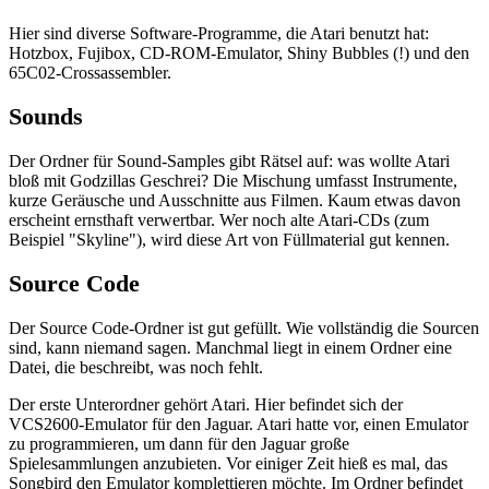
Hier sind diverse Software-Programme, die Atari benutzt hat:
Hotzbox, Fujibox, CD-ROM-Emulator, Shiny Bubbles (!) und den
65C02-Crossassembler.
Sounds
Der Ordner für Sound-Samples gibt Rätsel auf: was wollte Atari
bloß mit Godzillas Geschrei? Die Mischung umfasst Instrumente,
kurze Geräusche und Ausschnitte aus Filmen. Kaum etwas davon
erscheint ernsthaft verwertbar. Wer noch alte Atari-CDs (zum
Beispiel "Skyline"), wird diese Art von Füllmaterial gut kennen.
Source Code
Der Source Code-Ordner ist gut gefüllt. Wie vollständig die Sourcen
sind, kann niemand sagen. Manchmal liegt in einem Ordner eine
Datei, die beschreibt, was noch fehlt.
Der erste Unterordner gehört Atari. Hier befindet sich der
VCS2600-Emulator für den Jaguar. Atari hatte vor, einen Emulator
zu programmieren, um dann für den Jaguar große
Spielesammlungen anzubieten. Vor einiger Zeit hieß es mal, das
Songbird den Emulator komplettieren möchte. Im Ordner befindet