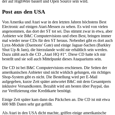
der auf HighWire basiert und Open Source sein wird.
Post aus den USA
Von Amerika und Atari war in den letzten Jahren höchstens Best
Electronic auf einigen Atari-Messen zu sehen. Es wird von vielen
angenommen, das dort der ST tot sei. Das stimmt zwar in etwa, aber
Anbieter wie B&C Computervisions und eben Best, bringen immer
mal wieder neue CDs für den ST heraus. Nebenbei gibt es dort auch
Lynx-Module (Daemons' Gate) und einige Jaguar-Sachen (Barkley
Shut Up & Jam), die hierzulande wohl nie erhältlich sein werden.
Dazu zählt auch die CD „Atari HQ #1“. Diese CD hatte ich mir
bestellt und sie soll auch Mittelpunkt dieses Ataquariums sein.
Die CD ist bei B&C Computervisions erschienen. Die Seiten der
amerikanischen Anbieter sind nicht wirklich gelungen, ein richtiges
Shop-System gibt es nicht. Die Bestellung wird per E-Mail
aufgegeben, kurze Zeit später antwortet B&C mit dem Gesamtpreis
inklusive Versandkosten. Bezahlt wird am besten über Paypal, das
zur Verifizierung eine Kreditkarte benötigt.
Einige Zeit später kam dann das Päckchen an. Die CD ist mit etwa
600 MB Daten sehr gut gefüllt.
Als Atari in den USA dicht machte, griffen einige amerikanische