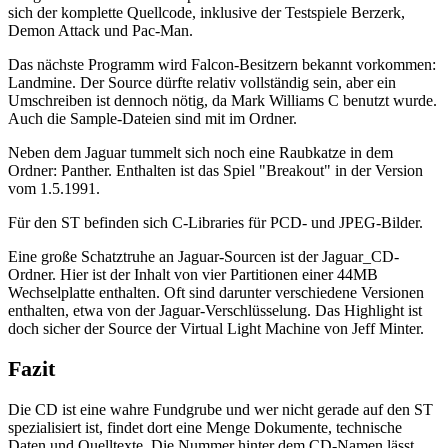
sich der komplette Quellcode, inklusive der Testspiele Berzerk,
Demon Attack und Pac-Man.
Das nächste Programm wird Falcon-Besitzern bekannt vorkommen:
Landmine. Der Source dürfte relativ vollständig sein, aber ein
Umschreiben ist dennoch nötig, da Mark Williams C benutzt wurde.
Auch die Sample-Dateien sind mit im Ordner.
Neben dem Jaguar tummelt sich noch eine Raubkatze in dem
Ordner: Panther. Enthalten ist das Spiel "Breakout" in der Version
vom 1.5.1991.
Für den ST befinden sich C-Libraries für PCD- und JPEG-Bilder.
Eine große Schatztruhe an Jaguar-Sourcen ist der Jaguar_CD-
Ordner. Hier ist der Inhalt von vier Partitionen einer 44MB
Wechselplatte enthalten. Oft sind darunter verschiedene Versionen
enthalten, etwa von der Jaguar-Verschlüsselung. Das Highlight ist
doch sicher der Source der Virtual Light Machine von Jeff Minter.
Fazit
Die CD ist eine wahre Fundgrube und wer nicht gerade auf den ST
spezialisiert ist, findet dort eine Menge Dokumente, technische
Daten und Quelltexte. Die Nummer hinter dem CD-Namen lässt