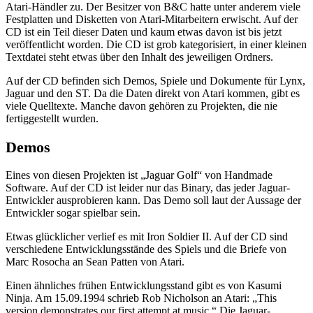
Atari-Händler zu. Der Besitzer von B&C hatte unter anderem viele
Festplatten und Disketten von Atari-Mitarbeitern erwischt. Auf der
CD ist ein Teil dieser Daten und kaum etwas davon ist bis jetzt
veröffentlicht worden. Die CD ist grob kategorisiert, in einer kleinen
Textdatei steht etwas über den Inhalt des jeweiligen Ordners.
Auf der CD befinden sich Demos, Spiele und Dokumente für Lynx,
Jaguar und den ST. Da die Daten direkt von Atari kommen, gibt es
viele Quelltexte. Manche davon gehören zu Projekten, die nie
fertiggestellt wurden.
Demos
Eines von diesen Projekten ist „Jaguar Golf“ von Handmade
Software. Auf der CD ist leider nur das Binary, das jeder Jaguar-
Entwickler ausprobieren kann. Das Demo soll laut der Aussage der
Entwickler sogar spielbar sein.
Etwas glücklicher verlief es mit Iron Soldier II. Auf der CD sind
verschiedene Entwicklungsstände des Spiels und die Briefe von
Marc Rosocha an Sean Patten von Atari.
Einen ähnliches frühen Entwicklungsstand gibt es von Kasumi
Ninja. Am 15.09.1994 schrieb Rob Nicholson an Atari: „This
version demonstrates our first attempt at music.“ Die Jaguar-