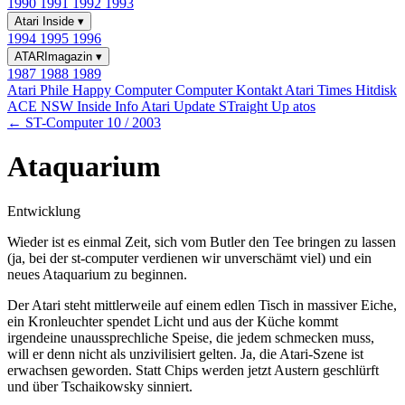
1990
1991
1992
1993
Atari Inside
▾
1994
1995
1996
ATARImagazin
▾
1987
1988
1989
Atari Phile
Happy Computer
Computer Kontakt
Atari Times
Hitdisk
ACE NSW Inside Info
Atari Update
STraight Up
atos
← ST-Computer 10 / 2003
Ataquarium
Entwicklung
Wieder ist es einmal Zeit, sich vom Butler den Tee bringen zu lassen
(ja, bei der st-computer verdienen wir unverschämt viel) und ein
neues Ataquarium zu beginnen.
Der Atari steht mittlerweile auf einem edlen Tisch in massiver Eiche,
ein Kronleuchter spendet Licht und aus der Küche kommt
irgendeine unaussprechliche Speise, die jedem schmecken muss,
will er denn nicht als unzivilisiert gelten. Ja, die Atari-Szene ist
erwachsen geworden. Statt Chips werden jetzt Austern geschlürft
und über Tschaikowsky sinniert.