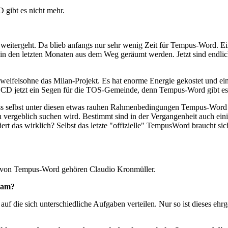
gibt es nicht mehr.
 weitergeht. Da blieb anfangs nur sehr wenig Zeit für Tempus-Word. 
in den letzten Monaten aus dem Weg geräumt werden. Jetzt sind endlich
zweifelsohne das Milan-Projekt. Es hat enorme Energie gekostet und e
 CCD jetzt ein Segen für die TOS-Gemeinde, denn Tempus-Word gibt es
s selbst unter diesen etwas rauhen Rahmenbedingungen Tempus-Word ein
 vergeblich suchen wird. Bestimmt sind in der Vergangenheit auch ei
t das wirklich? Selbst das letzte "offizielle" TempusWord braucht si
 von Tempus-Word gehören Claudio Kronmüller.
eam?
uf die sich unterschiedliche Aufgaben verteilen. Nur so ist dieses eh