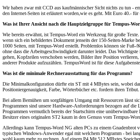
Wir haben zwar mit CCD aus kaufmännischer Sicht nichts zu tun - emo
den Internet-Seiten ist erläutert worden,wie es geht. Mit Euro 40.- f
Was ist Ihrer Ansicht nach die Hauptzielgruppe für Tempus-Wo
Wie bereits erwähnt, ist Tempus-Word ein Werkzeug für große Texte
wenn sich ein bebildertes Dokument jenseits der 150-Seiten-Marke b
1000 Seiten, mit Tempus-Word erstellt. Problemlos können sie Fuß-/
ohne dass die Arbeitsgeschwindigkeit darunter leidet. Das Wichtigste
gehen, Kopfzeilen verschoben werden, Bilder ihre Position verlieren
anderer Produkte aufzuzählen. TempusWord ist für diese Aufgabenste
Was ist die minimale Rechnerausstattung für das Programm?
Die Minimalkonfiguration dürfte ein ST mit 4 MBytes sein, wobei da
Positioniergenauigkeit, Farbe, Wörterbücher etc. fordern ihren Tribu
Bei allem Bemühen um sorgfältigen Umgang mit Ressourcen lässt sich
Programmen sind unsere Hardware-Anforderungen bezogen auf die Le
Programmen vermutlich bereits der Startschirm eine unüberwindbare Hü
Besitzer eines originalen ST2 kaum in den Genuss vom Tempus-Word N
Allerdings kann Tempus-Word NG alten PCs zu einem Gnadenbrot verh
typischen Windows-Anwender egal mit welchem Programm - bei langen 
wohl kaum mehr zu rechnen. Auf einem P4 Mit 512 MBytes Speicher 