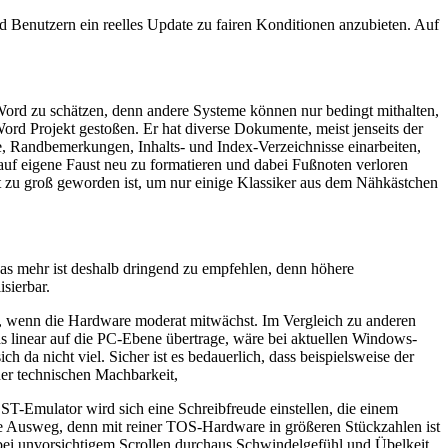
d Benutzern ein reelles Update zu fairen Konditionen anzubieten. Auf
ord zu schätzen, denn andere Systeme können nur bedingt mithalten,
d Projekt gestoßen. Er hat diverse Dokumente, meist jenseits der
, Randbemerkungen, Inhalts- und Index-Verzeichnisse einarbeiten,
 auf eigene Faust neu zu formatieren und dabei Fußnoten verloren
t zu groß geworden ist, um nur einige Klassiker aus dem Nähkästchen
as mehr ist deshalb dringend zu empfehlen, denn höhere
sierbar.
n, wenn die Hardware moderat mitwächst. Im Vergleich zu anderen
linear auf die PC-Ebene übertrage, wäre bei aktuellen Windows-
da nicht viel. Sicher ist es bedauerlich, dass beispielsweise der
er technischen Machbarkeit,
-Emulator wird sich eine Schreibfreude einstellen, die einem
ge Ausweg, denn mit reiner TOS-Hardware in größeren Stückzahlen ist
i unvorsichtigem Scrollen durchaus Schwindelgefühl und Übelkeit