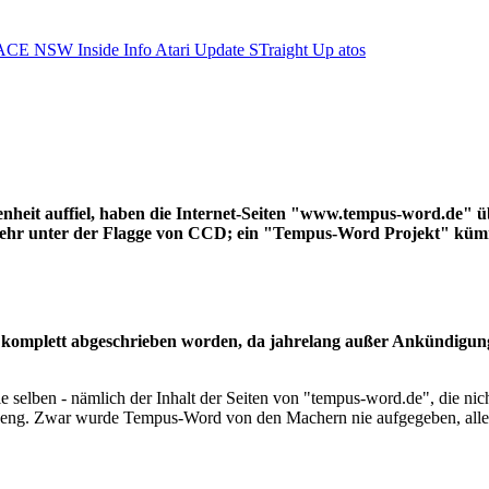
ACE NSW Inside Info
Atari Update
STraight Up
atos
heit auffiel, haben die Internet-Seiten "www.tempus-word.de" 
mehr unter der Flagge von CCD; ein "Tempus-Word Projekt" kümm
 komplett abgeschrieben worden, da jahrelang außer Ankündigung
selben - nämlich der Inhalt der Seiten von "tempus-word.de", die nic
sehr eng. Zwar wurde Tempus-Word von den Machern nie aufgegeben, all