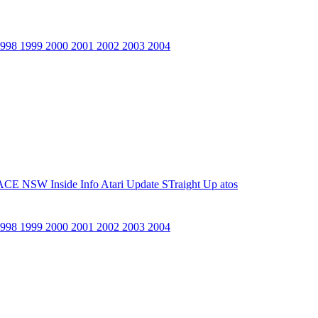
1998
1999
2000
2001
2002
2003
2004
ACE NSW Inside Info
Atari Update
STraight Up
atos
1998
1999
2000
2001
2002
2003
2004