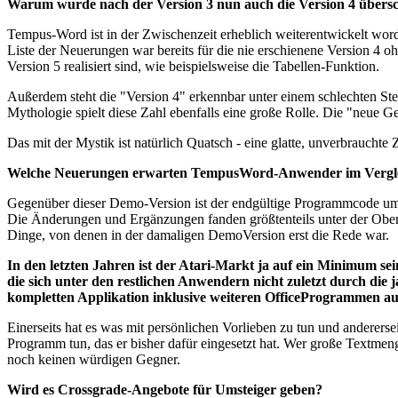
Warum wurde nach der Version 3 nun auch die Version 4 übersc
Tempus-Word ist in der Zwischenzeit erheblich weiterentwickelt word
Liste der Neuerungen war bereits für die nie erschienene Version 4 oh
Version 5 realisiert sind, wie beispielsweise die Tabellen-Funktion.
Außerdem steht die "Version 4" erkennbar unter einem schlechten Stern
Mythologie spielt diese Zahl ebenfalls eine große Rolle. Die "neue
Das mit der Mystik ist natürlich Quatsch - eine glatte, unverbrauchte Z
Welche Neuerungen erwarten TempusWord-Anwender im Vergleich
Gegenüber dieser Demo-Version ist der endgültige Programmcode u
Die Änderungen und Ergänzungen fanden größtenteils unter der Oberfläc
Dinge, von denen in der damaligen DemoVersion erst die Rede war.
In den letzten Jahren ist der Atari-Markt ja auf ein Minimum sei
die sich unter den restlichen Anwendern nicht zuletzt durch di
kompletten Applikation inklusive weiteren OfficeProgrammen 
Einerseits hat es was mit persönlichen Vorlieben zu tun und anderers
Programm tun, das er bisher dafür eingesetzt hat. Wer große Textme
noch keinen würdigen Gegner.
Wird es Crossgrade-Angebote für Umsteiger geben?