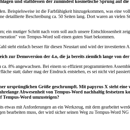
hlagen und stattdessen der zumindest kosmetische Sprung auf d
en. Beispielsweise ist die Farbfähigkeit hinzugekommen, was eine voll
ne detaillierte Beschreibung ca. 50 Seiten lang. Dort waren an vielen S
; ein mutiger Schritt nach vorn soll auch unsere Entschlossenheit zeige
 Generation" von Tempus-Word soll einen guten Start bekommen.
ahl steht einfach besser für diesen Neustart und wird der investierten A
 zur Demoversion der 4.o, die ja bereits ziemlich lange von d
m ca. 8% angewachsen. Bei einem so effizient programmierten Assem
he statt; daher mag der Eindruck entstehen, es sei nicht viel passiert.
ner ursprünglichen Größe geschrumpft. Mit papyrus X steht eine we
e jahrelange Abwesenheit von Tempus-Word nachhaltig festsetzen 
auf Tempus-Word umzusteigen?
eits etwas mit Anforderungen an ein Werkzeug, mit dem gearbeitet werde
ngen bearbeiten muss, der wird sicher seinen Weg zu Tempus-Word NG f