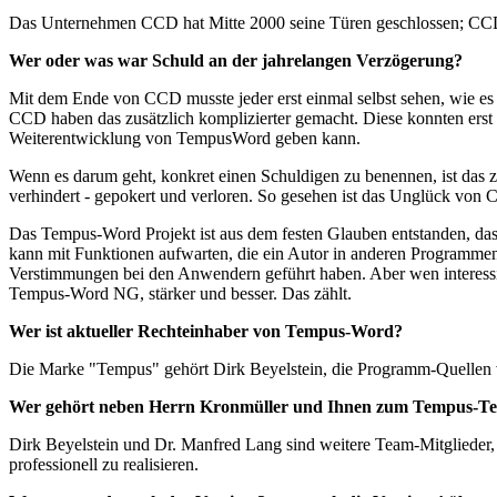
Das Unternehmen CCD hat Mitte 2000 seine Türen geschlossen; CCD 
Wer oder was war Schuld an der jahrelangen Verzögerung?
Mit dem Ende von CCD musste jeder erst einmal selbst sehen, wie es
CCD haben das zusätzlich komplizierter gemacht. Diese konnten erst 
Weiterentwicklung von TempusWord geben kann.
Wenn es darum geht, konkret einen Schuldigen zu benennen, ist das 
verhindert - gepokert und verloren. So gesehen ist das Unglück von
Das Tempus-Word Projekt ist aus dem festen Glauben entstanden, das
kann mit Funktionen aufwarten, die ein Autor in anderen Programmen
Verstimmungen bei den Anwendern geführt haben. Aber wen interessier
Tempus-Word NG, stärker und besser. Das zählt.
Wer ist aktueller Rechteinhaber von Tempus-Word?
Die Marke "Tempus" gehört Dirk Beyelstein, die Programm-Quellen
Wer gehört neben Herrn Kronmüller und Ihnen zum Tempus-T
Dirk Beyelstein und Dr. Manfred Lang sind weitere Team-Mitglieder, a
professionell zu realisieren.