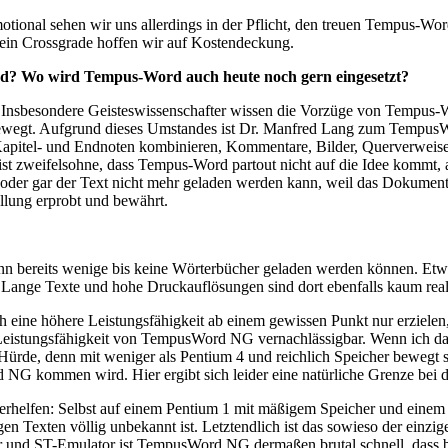
tional sehen wir uns allerdings in der Pflicht, den treuen Tempus-Wor
ür ein Crossgrade hoffen wir auf Kostendeckung.
rd? Wo wird Tempus-Word auch heute noch gern eingesetzt?
. Insbesondere Geisteswissenschafter wissen die Vorzüge von Tempus-W
ewegt. Aufgrund dieses Umstandes ist Dr. Manfred Lang zum TempusWor
Kapitel- und Endnoten kombinieren, Kommentare, Bilder, Querverweise
 ist zweifelsohne, dass Tempus-Word partout nicht auf die Idee kommt,
, oder gar der Text nicht mehr geladen werden kann, weil das Dokumen
llung erprobt und bewährt.
nn bereits wenige bis keine Wörterbücher geladen werden können. Etw
t. Lange Texte und hohe Druckauflösungen sind dort ebenfalls kaum reali
 eine höhere Leistungsfähigkeit ab einem gewissen Punkt nur erziele
istungsfähigkeit von TempusWord NG vernachlässigbar. Wenn ich das 
rde, denn mit weniger als Pentium 4 und reichlich Speicher bewegt sich 
G kommen wird. Hier ergibt sich leider eine natürliche Grenze bei d
elfen: Selbst auf einem Pentium 1 mit mäßigem Speicher und einem ST
Texten völlig unbekannt ist. Letztendlich ist das sowieso der einzi
und ST-Emulator ist TempusWord NG dermaßen brutal schnell, dass be