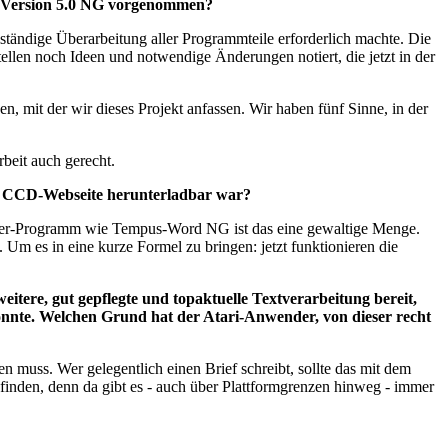
ie Version 5.0 NG vorgenommen?
ständige Überarbeitung aller Programmteile erforderlich machte. Die
tellen noch Ideen und notwendige Änderungen notiert, die jetzt in der
n, mit der wir dieses Projekt anfassen. Wir haben fünf Sinne, in der
rbeit auch gerecht.
er CCD-Webseite herunterladbar war?
bler-Programm wie Tempus-Word NG ist das eine gewaltige Menge.
 Um es in eine kurze Formel zu bringen: jetzt funktionieren die
itere, gut gepflegte und topaktuelle Textverarbeitung bereit,
konnte. Welchen Grund hat der Atari-Anwender, von dieser recht
n muss. Wer gelegentlich einen Brief schreibt, sollte das mit dem
inden, denn da gibt es - auch über Plattformgrenzen hinweg - immer