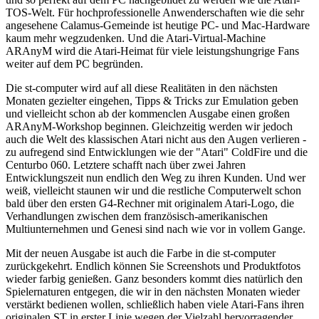
TOS-Welt. Für hochprofessionelle Anwenderschaften wie die sehr
angesehene Calamus-Gemeinde ist heutige PC- und Mac-Hardware
kaum mehr wegzudenken. Und die Atari-Virtual-Machine
ARAnyM wird die Atari-Heimat für viele leistungshungrige Fans
weiter auf dem PC begründen.
Die st-computer wird auf all diese Realitäten in den nächsten
Monaten gezielter eingehen, Tipps & Tricks zur Emulation geben
und vielleicht schon ab der kommenclen Ausgabe einen großen
ARAnyM-Workshop beginnen. Gleichzeitig werden wir jedoch
auch die Welt des klassischen Atari nicht aus den Augen verlieren -
zu aufregend sind Entwicklungen wie der "Atari" ColdFire und die
Centurbo 060. Letztere schafft nach über zwei Jahren
Entwicklungszeit nun endlich den Weg zu ihren Kunden. Und wer
weiß, vielleicht staunen wir und die restliche Computerwelt schon
bald über den ersten G4-Rechner mit originalem Atari-Logo, die
Verhandlungen zwischen dem französisch-amerikanischen
Multiunternehmen und Genesi sind nach wie vor in vollem Gange.
Mit der neuen Ausgabe ist auch die Farbe in die st-computer
zurückgekehrt. Endlich können Sie Screenshots und Produktfotos
wieder farbig genießen. Ganz besonders kommt dies natürlich den
Spielernaturen entgegen, die wir in den nächsten Monaten wieder
verstärkt bedienen wollen, schließlich haben viele Atari-Fans ihren
originalen ST in erster Linie wegen der Vielzahl hervorragender