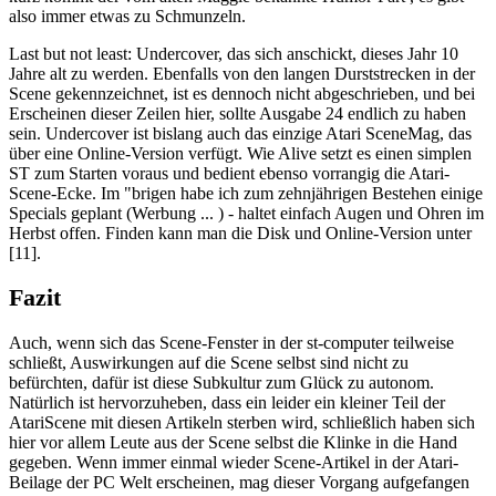
also immer etwas zu Schmunzeln.
Last but not least: Undercover, das sich anschickt, dieses Jahr 10
Jahre alt zu werden. Ebenfalls von den langen Durststrecken in der
Scene gekennzeichnet, ist es dennoch nicht abgeschrieben, und bei
Erscheinen dieser Zeilen hier, sollte Ausgabe 24 endlich zu haben
sein. Undercover ist bislang auch das einzige Atari SceneMag, das
über eine Online-Version verfügt. Wie Alive setzt es einen simplen
ST zum Starten voraus und bedient ebenso vorrangig die Atari-
Scene-Ecke. Im "brigen habe ich zum zehnjährigen Bestehen einige
Specials geplant (Werbung ... ) - haltet einfach Augen und Ohren im
Herbst offen. Finden kann man die Disk und Online-Version unter
[11].
Fazit
Auch, wenn sich das Scene-Fenster in der st-computer teilweise
schließt, Auswirkungen auf die Scene selbst sind nicht zu
befürchten, dafür ist diese Subkultur zum Glück zu autonom.
Natürlich ist hervorzuheben, dass ein leider ein kleiner Teil der
AtariScene mit diesen Artikeln sterben wird, schließlich haben sich
hier vor allem Leute aus der Scene selbst die Klinke in die Hand
gegeben. Wenn immer einmal wieder Scene-Artikel in der Atari-
Beilage der PC Welt erscheinen, mag dieser Vorgang aufgefangen