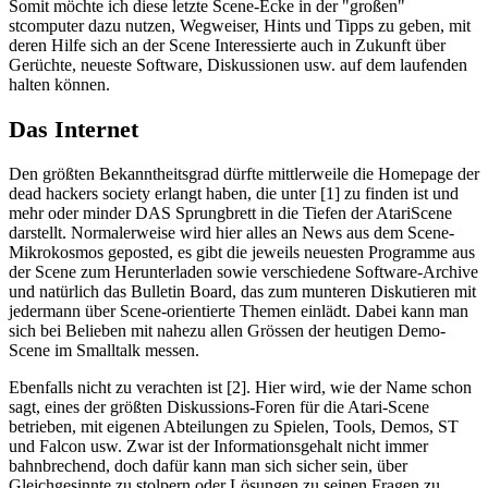
Somit möchte ich diese letzte Scene-Ecke in der "großen"
stcomputer dazu nutzen, Wegweiser, Hints und Tipps zu geben, mit
deren Hilfe sich an der Scene Interessierte auch in Zukunft über
Gerüchte, neueste Software, Diskussionen usw. auf dem laufenden
halten können.
Das Internet
Den größten Bekanntheitsgrad dürfte mittlerweile die Homepage der
dead hackers society erlangt haben, die unter [1] zu finden ist und
mehr oder minder DAS Sprungbrett in die Tiefen der AtariScene
darstellt. Normalerweise wird hier alles an News aus dem Scene-
Mikrokosmos geposted, es gibt die jeweils neuesten Programme aus
der Scene zum Herunterladen sowie verschiedene Software-Archive
und natürlich das Bulletin Board, das zum munteren Diskutieren mit
jedermann über Scene-orientierte Themen einlädt. Dabei kann man
sich bei Belieben mit nahezu allen Grössen der heutigen Demo-
Scene im Smalltalk messen.
Ebenfalls nicht zu verachten ist [2]. Hier wird, wie der Name schon
sagt, eines der größten Diskussions-Foren für die Atari-Scene
betrieben, mit eigenen Abteilungen zu Spielen, Tools, Demos, ST
und Falcon usw. Zwar ist der Informationsgehalt nicht immer
bahnbrechend, doch dafür kann man sich sicher sein, über
Gleichgesinnte zu stolpern oder Lösungen zu seinen Fragen zu