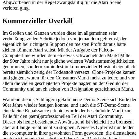
Abgworbenen in der Regel zwangsläufig für die Atari-Scene
verloren ging.
Kommerzieller Overkill
Im Großen und Ganzen wurden diese im allgemeinen sehr
verheißungsvollen Schritte jedoch von jemandem gebremst, der
eigentlich bei richtigem Support den meisten Profit daraus hätte
ziehen können: Atari selbst. Mit der Aufgabe der Falcon-
Computerlinie wurden dem eh etwas schwächelnden Markt Mitte
der 90er Jahre nicht nur jegliche weiteren Wachstumsmöglichkeiten
genommen, sondern zumindest in kommerzieller Hinsicht eigentlich
bereits ziemlich zeitig der Todesstoß versetzt. Clone-Projekte kamen
und gingen, waren für den Consumer-Markt meist zu teuer, und vor
allem die vielen gescheiterten Projekte nagten an der Geduld der
Community und am eh schon von Resignation gezeichneten Markt.
Während die ins Schlingern gekommene Demo-Scene sich Ende der
90er Jahre wieder festigen konnte, und auch die ST-Demo-Scene
eine kleine Renaissance erlebte, wurde der beschränkte Markt zur
Falle für den (semi)professionellen Teil der Atari-Community.
Dieser bis heute bestehende Abwärtstrend ist vielleicht zu bremsen,
aber auf lange Sicht nicht zu stoppen. Neuestes Opfer ist nun leider
die st-computer in ihrer gewohnten Form geworden, die dienstälteste
noch existierende Zeitschrift auf dem Atari-Markt überhaupt.