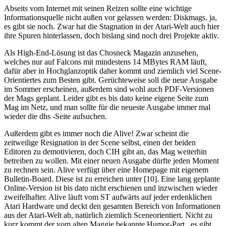
Abseits vom Internet mit seinen Reizen sollte eine wichtige
Informationsquelle nicht außen vor gelassen werden: Diskmags. ja,
es gibt sie noch. Zwar hat die Stagnation in der Atari-Welt auch hier
ihre Spuren hinterlassen, doch bislang sind noch drei Projekte aktiv.
Als High-End-Lösung ist das Chosneck Magazin anzusehen,
welches nur auf Falcons mit mindestens 14 MBytes RAM läuft,
dafür aber in Hochglanzoptik daher kommt und ziemlich viel Scene-
Orientiertes zum Besten gibt. Gerüchteweise soll die neue Ausgabe
im Sommer erscheinen, außerdem sind wohl auch PDF-Versionen
der Mags geplant. Leider gibt es bis dato keine eigene Seite zum
Mag im Netz, und man sollte für die neueste Ausgabe immer mal
wieder die dhs -Seite aufsuchen.
Außerdem gibt es immer noch die Alive! Zwar scheint die
zeitweilige Resignation in der Scene selbst, einen der beiden
Editoren zu demotivieren, doch CIH gibt an, das Mag weiterhin
betreiben zu wollen. Mit einer neuen Ausgabe dürfte jeden Moment
zu rechnen sein. Alive verfügt über eine Homepage mit eigenem
Bulletin-Board. Diese ist zu erreichen unter [10]. Eine lang geplante
Online-Version ist bis dato nicht erschienen und inzwischen wieder
zweifelhafter. Alive läuft vom ST aufwärts auf jeder erdenklichen
Atari Hardware und deckt den gesamten Bereich von Informationen
aus der Atari-Welt ab, natürlich ziemlich Sceneorientiert. Nicht zu
kurz kommt der vom alten Maggie bekannte Humor-Part , es gibt