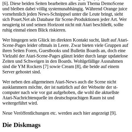
[6]. Diese beiden Seiten bearbeiten alles zum Thema DemoScene
und bleiben dabei völlig systemunabhängig. Während Orange juice
vornehmlich jeden News-Schnippsel unter die Leute bringt, sieht
sich Pouet.Net als Database für Scene-Produktionen jeder Art. Wer
neugierig ist und seinen Horizont nicht mit Atari beschließt, sollte
ruhig einmal einen Blick riskieren.
Wer hingegen sein Glück im direkten Kontakt sucht, läuft auf Atari-
Scene-Pages leider oftmals in Leere. Zwar bieten viele Gruppen auf
ihren Seiten Foren, Guestbooks und Bulletin Boards an, doch eine
Vielzahl der Atari-Scene-Pages glänzt leider durch lange updatelose
Zeiten und Schweigen in den Boards. Wohlgefällige Ausnahmen
sind die YM Rockers [7] sowie Cream [8], die beide auf einem
Server gehostet sind.
Wer neben den allgemeinen Atari-News auch die Scene nicht
ausklammern möchte, der ist natürlich auf der Webseite der st-
computer nach wie vor gut aufgehoben, die wohl die aktuellste
Atari-Nachrichtenquelle im deutschsprachigen Raum ist und
weitergeführt wird.
Neue Veröffentlichungen etc. werden auch hier angezeigt [9].
Die Diskmags