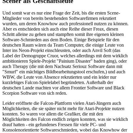
Scener als Geschäftsleute
Und somit war es nur eine Frage der Zeit, bis die ersten Scene-
Mitglieder von bereits bestehenden Softwarefirmen rekrutiert
wurden, um deren Knowhow auch professionell nutzen zu können.
Aber es entschieden sich auch eine Reihe dieser Freax, diesen
Schritt alleine zu gehen und stampften somit ihre eigenen kleinen
Software-Schmieden aus dem Boden. Einige Beispiele für den
deutschen Raum wären da Team Computer, die einige Leute von
Inter ins Neon-Projekt einschleusten, oder auch Anvil Soft (das
Label der Demogruppe Cruor, welches allerdings mit dem wirklich
ambitionieren Spiele-Projekt "Painium Disaster" baden ging), oder
auch Therapy (die mit dem Nachsatz Seriouz Software dann mit
"Smurf" ein mächtiges Bildbearbeitungstool erschufen,) und auch
WBW, die Leute von Absence rekrutierten und ein leider nur
kurzlebiges Falcon-Spielelabel begründeten. Außerhalb der
deutschen Lande machten vor allem Frontier Software und Black
Scorpion Software von sich reden.
Leider eröffnete die Falcon-Plattform vielen Atari-Jüngern auch
Möglichkeiten, die sie später nicht mehr für Atari-Projekte nutzen
konnten. So waren vor allem die Grafiker, die mit den
Möglichkeiten des Falcon endlich zeigen konnten, was sie wirklich
drauf hatten - ein gefundenes Fressen für viele PC- und
Konsolenorientierte Softwareschmieden, wobei das Knowhow der