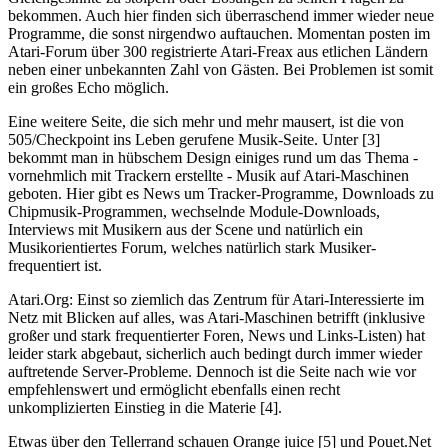
bekommen. Auch hier finden sich überraschend immer wieder neue
Programme, die sonst nirgendwo auftauchen. Momentan posten im
Atari-Forum über 300 registrierte Atari-Freax aus etlichen Ländern
neben einer unbekannten Zahl von Gästen. Bei Problemen ist somit
ein großes Echo möglich.
Eine weitere Seite, die sich mehr und mehr mausert, ist die von
505/Checkpoint ins Leben gerufene Musik-Seite. Unter [3]
bekommt man in hübschem Design einiges rund um das Thema -
vornehmlich mit Trackern erstellte - Musik auf Atari-Maschinen
geboten. Hier gibt es News um Tracker-Programme, Downloads zu
Chipmusik-Programmen, wechselnde Module-Downloads,
Interviews mit Musikern aus der Scene und natürlich ein
Musikorientiertes Forum, welches natürlich stark Musiker-
frequentiert ist.
Atari.Org: Einst so ziemlich das Zentrum für Atari-Interessierte im
Netz mit Blicken auf alles, was Atari-Maschinen betrifft (inklusive
großer und stark frequentierter Foren, News und Links-Listen) hat
leider stark abgebaut, sicherlich auch bedingt durch immer wieder
auftretende Server-Probleme. Dennoch ist die Seite nach wie vor
empfehlenswert und ermöglicht ebenfalls einen recht
unkomplizierten Einstieg in die Materie [4].
Etwas über den Tellerrand schauen Orange juice [5] und Pouet.Net