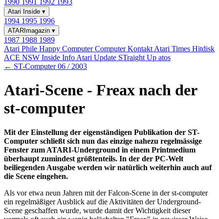
1990
1991
1992
1993
Atari Inside
▾
1994
1995
1996
ATARImagazin
▾
1987
1988
1989
Atari Phile
Happy Computer
Computer Kontakt
Atari Times
Hitdisk
ACE NSW Inside Info
Atari Update
STraight Up
atos
← ST-Computer 06 / 2003
Atari-Scene - Freax nach der
st-computer
Mit der Einstellung der eigenständigen Publikation der ST-
Computer schließt sich nun das einzige nahezu regelmässige
Fenster zum ATARI-Underground in einem Printmedium
überhaupt zumindest größtenteils. In der der PC-Welt
beiliegenden Ausgabe werden wir natürlich weiterhin auch auf
die Scene eingehen.
Als vor etwa neun Jahren mit der Falcon-Scene in der st-computer
ein regelmäßiger Ausblick auf die Aktivitäten der Underground-
Scene geschaffen wurde, wurde damit der Wichtigkeit dieser