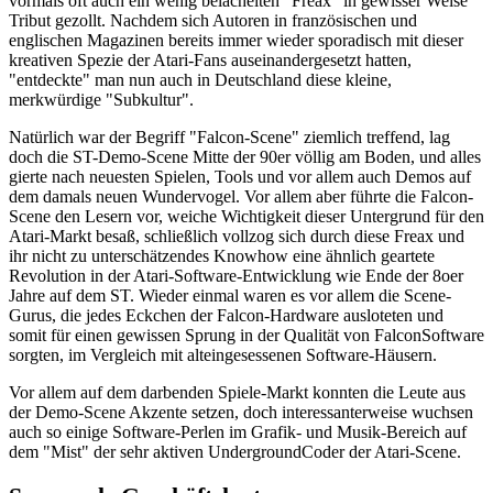
vormals oft auch ein wenig belächelten "Freax" in gewisser Weise
Tribut gezollt. Nachdem sich Autoren in französischen und
englischen Magazinen bereits immer wieder sporadisch mit dieser
kreativen Spezie der Atari-Fans auseinandergesetzt hatten,
"entdeckte" man nun auch in Deutschland diese kleine,
merkwürdige "Subkultur".
Natürlich war der Begriff "Falcon-Scene" ziemlich treffend, lag
doch die ST-Demo-Scene Mitte der 90er völlig am Boden, und alles
gierte nach neuesten Spielen, Tools und vor allem auch Demos auf
dem damals neuen Wundervogel. Vor allem aber führte die Falcon-
Scene den Lesern vor, weiche Wichtigkeit dieser Untergrund für den
Atari-Markt besaß, schließlich vollzog sich durch diese Freax und
ihr nicht zu unterschätzendes Knowhow eine ähnlich geartete
Revolution in der Atari-Software-Entwicklung wie Ende der 8oer
Jahre auf dem ST. Wieder einmal waren es vor allem die Scene-
Gurus, die jedes Eckchen der Falcon-Hardware ausloteten und
somit für einen gewissen Sprung in der Qualität von FalconSoftware
sorgten, im Vergleich mit alteingesessenen Software-Häusern.
Vor allem auf dem darbenden Spiele-Markt konnten die Leute aus
der Demo-Scene Akzente setzen, doch interessanterweise wuchsen
auch so einige Software-Perlen im Grafik- und Musik-Bereich auf
dem "Mist" der sehr aktiven UndergroundCoder der Atari-Scene.