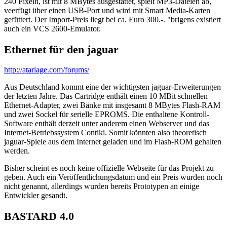
240 Pixeln, ist mit 8 MBytes ausgestattet, spielt MP3-Dateien ab,
veerfügt über einen USB-Port und wird mit Smart Media-Karten
gefüttert. Der Import-Preis liegt bei ca. Euro 300.-. "brigens existiert
auch ein VCS 2600-Emulator.
Ethernet für den jaguar
http://atariage.com/forums/
Aus Deutschland kommt eine der wichtigsten jaguar-Erweiterungen
der letzten Jahre. Das Cartridge enthält einen 10 MBit schnellen
Ethernet-Adapter, zwei Bänke mit insgesamt 8 MBytes Flash-RAM
und zwei Sockel für serielle EPROMS. Die enthaltene Kontroll-
Software enthält derzeit unter anderem einen Webserver und das
Internet-Betriebssystem Contiki. Somit könnten also theoretisch
jaguar-Spiele aus dem Internet geladen und im Flash-ROM gehalten
werden.
Bisher scheint es noch keine offizielle Webseite für das Projekt zu
geben. Auch ein Veröffentlichungsdatum und ein Preis wurden noch
nicht genannt, allerdings wurden bereits Prototypen an einige
Entwickler gesandt.
BASTARD 4.0