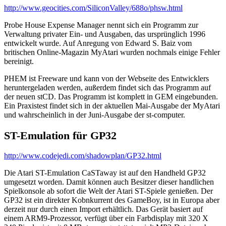
http://www.geocities.com/SiliconValley/688o/phsw.html
Probe House Expense Manager nennt sich ein Programm zur
Verwaltung privater Ein- und Ausgaben, das ursprünglich 1996
entwickelt wurde. Auf Anregung von Edward S. Baiz vom
britischen Online-Magazin MyAtari wurden nochmals einige Fehler
bereinigt.
PHEM ist Freeware und kann von der Webseite des Entwicklers
heruntergeladen werden, außerdem findet sich das Programm auf
der neuen stCD. Das Programm ist komplett in GEM eingebunden.
Ein Praxistest findet sich in der aktuellen Mai-Ausgabe der MyAtari
und wahrscheinlich in der Juni-Ausgabe der st-computer.
ST-Emulation für GP32
http://www.codejedi.com/shadowplan/GP32.html
Die Atari ST-Emulation CaSTaway ist auf den Handheld GP32
umgesetzt worden. Damit können auch Besitzer dieser handlichen
Spielkonsole ab sofort die Welt der Atari ST-Spiele genießen. Der
GP32 ist ein direkter Kobnkurrent des GameBoy, ist in Europa aber
derzeit nur durch einen Import erhältlich. Das Gerät basiert auf
einem ARM9-Prozessor, verfügt über ein Farbdisplay mit 320 X