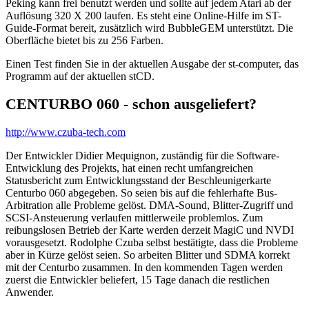
Peking kann frei benutzt werden und sollte auf jedem Atari ab der
Auflösung 320 X 200 laufen. Es steht eine Online-Hilfe im ST-
Guide-Format bereit, zusätzlich wird BubbleGEM unterstützt. Die
Oberfläche bietet bis zu 256 Farben.
Einen Test finden Sie in der aktuellen Ausgabe der st-computer, das
Programm auf der aktuellen stCD.
CENTURBO 060 - schon ausgeliefert?
http://www.czuba-tech.com
Der Entwickler Didier Mequignon, zuständig für die Software-
Entwicklung des Projekts, hat einen recht umfangreichen
Statusbericht zum Entwicklungsstand der Beschleunigerkarte
Centurbo 060 abgegeben. So seien bis auf die fehlerhafte Bus-
Arbitration alle Probleme gelöst. DMA-Sound, Blitter-Zugriff und
SCSI-Ansteuerung verlaufen mittlerweile problemlos. Zum
reibungslosen Betrieb der Karte werden derzeit MagiC und NVDI
vorausgesetzt. Rodolphe Czuba selbst bestätigte, dass die Probleme
aber in Kürze gelöst seien. So arbeiten Blitter und SDMA korrekt
mit der Centurbo zusammen. In den kommenden Tagen werden
zuerst die Entwickler beliefert, 15 Tage danach die restlichen
Anwender.