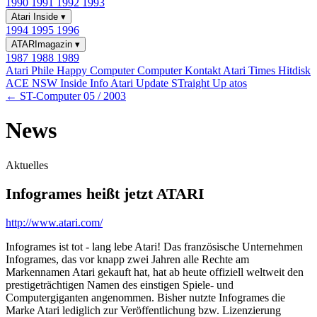
1990
1991
1992
1993
Atari Inside
▾
1994
1995
1996
ATARImagazin
▾
1987
1988
1989
Atari Phile
Happy Computer
Computer Kontakt
Atari Times
Hitdisk
ACE NSW Inside Info
Atari Update
STraight Up
atos
← ST-Computer 05 / 2003
News
Aktuelles
Infogrames heißt jetzt ATARI
http://www.atari.com/
Infogrames ist tot - lang lebe Atari! Das französische Unternehmen
Infogrames, das vor knapp zwei Jahren alle Rechte am
Markennamen Atari gekauft hat, hat ab heute offiziell weltweit den
prestigeträchtigen Namen des einstigen Spiele- und
Computergiganten angenommen. Bisher nutzte Infogrames die
Marke Atari lediglich zur Veröffentlichung bzw. Lizenzierung