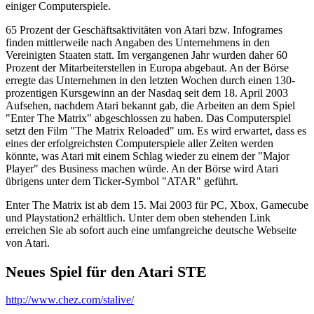
einiger Computerspiele.
65 Prozent der Geschäftsaktivitäten von Atari bzw. Infogrames
finden mittlerweile nach Angaben des Unternehmens in den
Vereinigten Staaten statt. Im vergangenen Jahr wurden daher 60
Prozent der Mitarbeiterstellen in Europa abgebaut. An der Börse
erregte das Unternehmen in den letzten Wochen durch einen 130-
prozentigen Kursgewinn an der Nasdaq seit dem 18. April 2003
Aufsehen, nachdem Atari bekannt gab, die Arbeiten an dem Spiel
"Enter The Matrix" abgeschlossen zu haben. Das Computerspiel
setzt den Film "The Matrix Reloaded" um. Es wird erwartet, dass es
eines der erfolgreichsten Computerspiele aller Zeiten werden
könnte, was Atari mit einem Schlag wieder zu einem der "Major
Player" des Business machen würde. An der Börse wird Atari
übrigens unter dem Ticker-Symbol "ATAR" geführt.
Enter The Matrix ist ab dem 15. Mai 2003 für PC, Xbox, Gamecube
und Playstation2 erhältlich. Unter dem oben stehenden Link
erreichen Sie ab sofort auch eine umfangreiche deutsche Webseite
von Atari.
Neues Spiel für den Atari STE
http://www.chez.com/stalive/