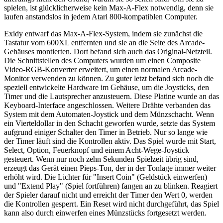
spielen, ist glücklicherweise kein Max-A-Flex notwendig, denn sie
laufen anstandslos in jedem Atari 800-kompatiblen Computer.
Exidy entwarf das Max-A-Flex-System, indem sie zunächst die
Tastatur vom 600XL entfernten und sie an die Seite des Arcade-
Gehäuses montierten. Dort befand sich auch das Original-Netzteil.
Die Schnittstellen des Computers wurden um einen Composite
Video-RGB-Konverter erweitert, um einen normalen Arcade-
Monitor verwenden zu können. Zu guter letzt befand sich noch die
speziell entwickelte Hardware im Gehäuse, um die Joysticks, den
Timer und die Lautsprecher anzusteuern. Diese Platine wurde an das
Keyboard-Interface angeschlossen. Weitere Drähte verbanden das
System mit dem Automaten-Joystick und dem Münzschacht. Wenn
ein Vierteldollar in den Schacht geworfen wurde, setzte das System
aufgrund einiger Schalter den Timer in Betrieb. Nur so lange wie
der Timer läuft sind die Kontrollen aktiv. Das Spiel wurde mit Start,
Select, Option, Feuerknopf und einem Acht-Wege-Joystick
gesteuert. Wenn nur noch zehn Sekunden Spielzeit übrig sind,
erzeugt das Gerät einen Pieps-Ton, der in der Tonlage immer weiter
erhöht wird. Die Lichter für "Insert Coin" (Geldstück einwerfen)
und "Extend Play" (Spiel fortführen) fangen an zu blinken. Reagiert
der Spieler darauf nicht und erreicht der Timer den Wert 0, werden
die Kontrollen gesperrt. Ein Reset wird nicht durchgeführt, das Spiel
kann also durch einwerfen eines Münzstücks fortgesetzt werden.