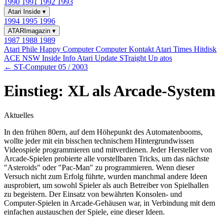
1990
1991
1992
1993
Atari Inside
▾
1994
1995
1996
ATARImagazin
▾
1987
1988
1989
Atari Phile
Happy Computer
Computer Kontakt
Atari Times
Hitdisk
ACE NSW Inside Info
Atari Update
STraight Up
atos
← ST-Computer 05 / 2003
Einstieg: XL als Arcade-System
Aktuelles
In den frühen 80ern, auf dem Höhepunkt des Automatenbooms,
wollte jeder mit ein bisschen technischem Hintergrundwissen
Videospiele programmieren und mitverdienen. Jeder Hersteller von
Arcade-Spielen probierte alle vorstellbaren Tricks, um das nächste
"Asteroids" oder "Pac-Man" zu programmieren. Wenn dieser
Versuch nicht zum Erfolg führte, wurden manchmal andere Ideen
ausprobiert, um sowohl Spieler als auch Betreiber von Spielhallen
zu begeistern. Der Einsatz von bewährten Konsolen- und
Computer-Spielen in Arcade-Gehäusen war, in Verbindung mit dem
einfachen austauschen der Spiele, eine dieser Ideen.