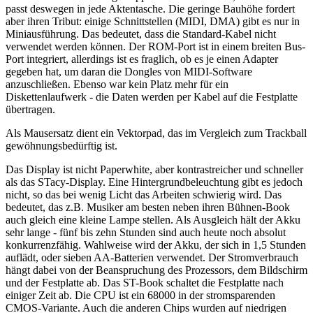
passt deswegen in jede Aktentasche. Die geringe Bauhöhe fordert
aber ihren Tribut: einige Schnittstellen (MIDI, DMA) gibt es nur in
Miniausführung. Das bedeutet, dass die Standard-Kabel nicht
verwendet werden können. Der ROM-Port ist in einem breiten Bus-
Port integriert, allerdings ist es fraglich, ob es je einen Adapter
gegeben hat, um daran die Dongles von MIDI-Software
anzuschließen. Ebenso war kein Platz mehr für ein
Diskettenlaufwerk - die Daten werden per Kabel auf die Festplatte
übertragen.
Als Mausersatz dient ein Vektorpad, das im Vergleich zum Trackball
gewöhnungsbedürftig ist.
Das Display ist nicht Paperwhite, aber kontrastreicher und schneller
als das STacy-Display. Eine Hintergrundbeleuchtung gibt es jedoch
nicht, so das bei wenig Licht das Arbeiten schwierig wird. Das
bedeutet, das z.B. Musiker am besten neben ihren Bühnen-Book
auch gleich eine kleine Lampe stellen. Als Ausgleich hält der Akku
sehr lange - fünf bis zehn Stunden sind auch heute noch absolut
konkurrenzfähig. Wahlweise wird der Akku, der sich in 1,5 Stunden
auflädt, oder sieben AA-Batterien verwendet. Der Stromverbrauch
hängt dabei von der Beanspruchung des Prozessors, dem Bildschirm
und der Festplatte ab. Das ST-Book schaltet die Festplatte nach
einiger Zeit ab. Die CPU ist ein 68000 in der stromsparenden
CMOS-Variante. Auch die anderen Chips wurden auf niedrigen