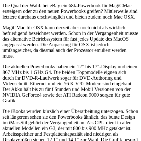
Die Qual der Wahl: bei eBay ein 68k-Powerbook für MagiCMac
ersteigern oder zu den neuen Powerbooks greifen? Mittlerweile sind
letztere durchaus erschwinglich und bieten zudem noch Mac OSX.
MagiCMac für OSX kann derzeit aber noch nicht als wirklich
befriedigend bezeichnet werden. Schon in der Vergangenheit musste
das alternative Betriebssystem für fast jedes Update des MacOS
angepasst werden. Die Anpassung für OSX ist jedoch
umfangreicher, da diesmal auch der Prozessor emuliert werden
muss.
Die aktuellen Powerbooks haben ein 12" bis 17"-Display und einen
867 MHz bis 1 GHz G4. Die beiden Toppmodelle eignen sich
durch ihr DVD-R-Laufwerk sogar für DVD-Authoring und
Videoschnitt. Ethernet und ein 56 K V.92 Modem sind eingebaut.
Der Akku hält bis zu fünf Stunden und Mobil-Versionen von der
NVIDIA GeForce4 sowie der ATI Radeon 9000 sorgen für gute
Grafik.
Die iBooks wurden kürzlich einer Überarbeitung unterzogen. Schon
seit längerem sehen sie den Powerbooks ähnlich, das bunte Design
im iMac-Stil gehört der Vergangenheit an. Als CPU dient in allen
aktuellen Modellen ein G3, der mit 800 bis 900 MHz getaktet ist.
Arbeitsspeicher und Festplattenkapazität sind niedriger, als
Displaygrößen stehen 12,1" und 14,1" zur Wahl. Die Grafik besorgt