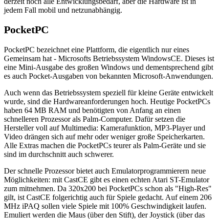
derzeit noch alle Entwicklungsbedarf, aber die Hardware ist in
jedem Fall mobil und netzunabhängig.
PocketPC
PocketPC bezeichnet eine Plattform, die eigentlich nur eines
Gemeinsam hat - Microsofts Betriebssystem WindowsCE. Dieses ist
eine Mini-Ausgabe des großen Windows und dementsprechend gibt
es auch Pocket-Ausgaben von bekannten Microsoft-Anwendungen.
Auch wenn das Betriebssystem speziell für kleine Geräte entwickelt
wurde, sind die Hardwareanforderungen hoch. Heutige PocketPCs
haben 64 MB RAM und benötigten von Anfang an einen
schnelleren Prozessor als Palm-Computer. Dafür setzen die
Hersteller voll auf Multimedia: Kamerafunktion, MP3-Player und
Video drängen sich auf mehr oder weniger große Speicherkarten.
Alle Extras machen die PocketPCs teurer als Palm-Geräte und sie
sind im durchschnitt auch schwerer.
Der schnelle Prozessor bietet auch Emulatorprogrammierern neue
Möglichkeiten: mit CastCE gibt es einen echten Atari ST-Emulator
zum mitnehmen. Da 320x200 bei PocketPCs schon als "High-Res"
gilt, ist CastCE folgerichtig auch für Spiele gedacht. Auf einem 206
MHz iPAQ sollen viele Spiele mit 100% Geschwindigkeit laufen.
Emuliert werden die Maus (über den Stift), der Joystick (über das