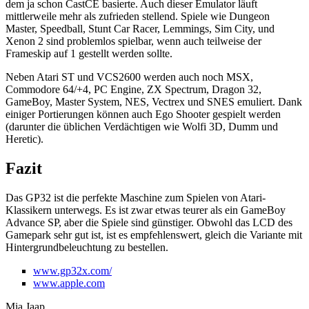
dem ja schon CastCE basierte. Auch dieser Emulator läuft
mittlerweile mehr als zufrieden stellend. Spiele wie Dungeon
Master, Speedball, Stunt Car Racer, Lemmings, Sim City, und
Xenon 2 sind problemlos spielbar, wenn auch teilweise der
Frameskip auf 1 gestellt werden sollte.
Neben Atari ST und VCS2600 werden auch noch MSX,
Commodore 64/+4, PC Engine, ZX Spectrum, Dragon 32,
GameBoy, Master System, NES, Vectrex und SNES emuliert. Dank
einiger Portierungen können auch Ego Shooter gespielt werden
(darunter die üblichen Verdächtigen wie Wolfi 3D, Dumm und
Heretic).
Fazit
Das GP32 ist die perfekte Maschine zum Spielen von Atari-
Klassikern unterwegs. Es ist zwar etwas teurer als ein GameBoy
Advance SP, aber die Spiele sind günstiger. Obwohl das LCD des
Gamepark sehr gut ist, ist es empfehlenswert, gleich die Variante mit
Hintergrundbeleuchtung zu bestellen.
www.gp32x.com/
www.apple.com
Mia Jaap