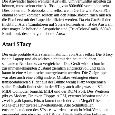
Die Anwender haben weniger Auswahl. Um vernünftig arbeiten zu
können, muss schon eine Auflösung von 800x600 vorhanden sein.
Dies bieten nur Notebooks und selbst wenn Geräte wie PocketPCs
einmal so weit kommen sollten: auf den Mini-Bildschirmen müssen
die Pixel erst mit der Lupe identifiziert werden. Da ein Großteil der
(nicht nur Atari-)Emulatoren auf Spiele konzentriert, ist die Auswahl
eher mager. Je höher die Ansprüche sind (TrueColor-Grafik, 68040
Emulation), desto magerer ist die Auswahl.
Atari STacy
Der erste portable Atari stammt natürlich von Atari selbst. Die STacy
ist ein Laptop und als solches nicht mit den heute üblichen,
schlanken Notebooks zu vergleichen. Das Gerät wirkt schon im
zusammengeklappten Zustand ziemlich eindrucksvoll und kann
kaum in eine Aktentasche untergebracht werden. Die Zielgruppe
war aber auch eine völlig andere: Musiker verlangten einen
transportableren ST, der auf der Bühne wenig Platz wegnehmen
sollte. Deshalb findet sich in der STacy auch alles, was ein ST-
MIDI-Computer braucht: MIDI und der ROM-Port. Des Weiteren
gibt es Modem, Drucker, Floppy. ACSI, externer Monitor und die
zwei Joystickports. Hinzu kommt noch der vom MegaST bekannte
Mega-Bus für diverse Erweiterungen. Alle Schnittstellen
entsprechen denen des STs - es wurden also nicht Mini-Versionen
verwendet, wie etwa beim ST-Book. Die Schnittstellen befinden