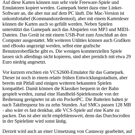
Auf diese Karten können nun sehr viele Freeware-Spiele und
Emulatoren kopiert werden. Gamepark bietet dazu eine Linker-
Software an, die aber nur auf dem PC läuft. Die Mac-Version ist
unkomfortabel (Kommandozeilentool), aber mit einem Kartenleser
können die Karten auch so gefüllt werden. Neben Spielen
unterstützt das Gamepark auch das Abspielen von MP3 und MIDI-
Dateien. Das Gerät ist mit einem USB-Port zum Anschluß an den
Computer ausgestattet. Mit weiteren Utilities können auch Grafiken
und eBooks angezeigt werden, selbst eine grafische
Benutzeroberfläche gibt es. Die wenigen kommerziellen Spiele
lassen sich allerdings nicht kopieren, sind aber preislich mit etwa 29
Euro niedrig angesetzt.
Vor kurzem erschien ein VCS2600-Emulator für das Gamepark.
Dieser ist noch in einem relativ frühen Entwicklungsstadium, aber
bereits mit Pitfall und einigen weiteren bekannten Spielen
kompatibel. Damit können die Klassiker bequem in der Bahn
gespielt werden, zumal eine Handheld-Spielekonsole von der
Bedienung geeigneter ist als ein PocketPC. Die Batterien halten je
nach Taktfrequenz bis zu zehn Stunden. Auf SMCs passen 128 MB
- also wäre es fast denkbar, alle VCS-Spiele auf eine Karte zu
packen. Das ist aber nicht empfehlenswert, denn das Durchscrollen
in der Spieleliste wird sonst lästig.
Derzeit wird auch an einer Umsetzung von Castaway gearbeitet, auf