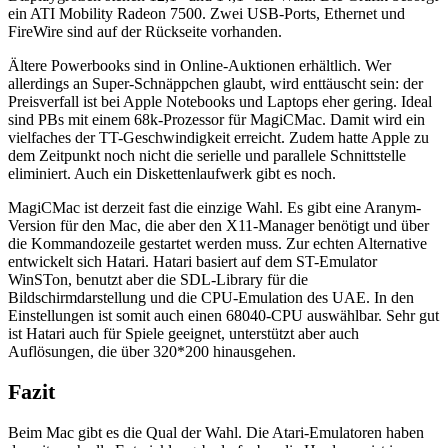
ein ATI Mobility Radeon 7500. Zwei USB-Ports, Ethernet und
FireWire sind auf der Rückseite vorhanden.
Ältere Powerbooks sind in Online-Auktionen erhältlich. Wer
allerdings an Super-Schnäppchen glaubt, wird enttäuscht sein: der
Preisverfall ist bei Apple Notebooks und Laptops eher gering. Ideal
sind PBs mit einem 68k-Prozessor für MagiCMac. Damit wird ein
vielfaches der TT-Geschwindigkeit erreicht. Zudem hatte Apple zu
dem Zeitpunkt noch nicht die serielle und parallele Schnittstelle
eliminiert. Auch ein Diskettenlaufwerk gibt es noch.
MagiCMac ist derzeit fast die einzige Wahl. Es gibt eine Aranym-
Version für den Mac, die aber den X11-Manager benötigt und über
die Kommandozeile gestartet werden muss. Zur echten Alternative
entwickelt sich Hatari. Hatari basiert auf dem ST-Emulator
WinSTon, benutzt aber die SDL-Library für die
Bildschirmdarstellung und die CPU-Emulation des UAE. In den
Einstellungen ist somit auch einen 68040-CPU auswählbar. Sehr gut
ist Hatari auch für Spiele geeignet, unterstützt aber auch
Auflösungen, die über 320*200 hinausgehen.
Fazit
Beim Mac gibt es die Qual der Wahl. Die Atari-Emulatoren haben