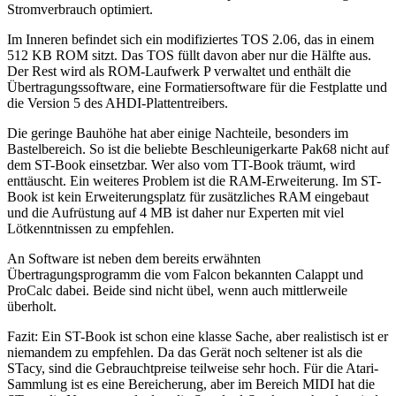
Stromverbrauch optimiert.
Im Inneren befindet sich ein modifiziertes TOS 2.06, das in einem
512 KB ROM sitzt. Das TOS füllt davon aber nur die Hälfte aus.
Der Rest wird als ROM-Laufwerk P verwaltet und enthält die
Übertragungssoftware, eine Formatiersoftware für die Festplatte und
die Version 5 des AHDI-Plattentreibers.
Die geringe Bauhöhe hat aber einige Nachteile, besonders im
Bastelbereich. So ist die beliebte Beschleunigerkarte Pak68 nicht auf
dem ST-Book einsetzbar. Wer also vom TT-Book träumt, wird
enttäuscht. Ein weiteres Problem ist die RAM-Erweiterung. Im ST-
Book ist kein Erweiterungsplatz für zusätzliches RAM eingebaut
und die Aufrüstung auf 4 MB ist daher nur Experten mit viel
Lötkenntnissen zu empfehlen.
An Software ist neben dem bereits erwähnten
Übertragungsprogramm die vom Falcon bekannten Calappt und
ProCalc dabei. Beide sind nicht übel, wenn auch mittlerweile
überholt.
Fazit: Ein ST-Book ist schon eine klasse Sache, aber realistisch ist er
niemandem zu empfehlen. Da das Gerät noch seltener ist als die
STacy, sind die Gebrauchtpreise teilweise sehr hoch. Für die Atari-
Sammlung ist es eine Bereicherung, aber im Bereich MIDI hat die