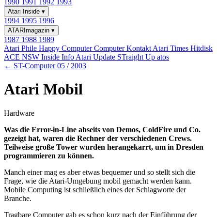
1990
1991
1992
1993
Atari Inside
▾
1994
1995
1996
ATARImagazin
▾
1987
1988
1989
Atari Phile
Happy Computer
Computer Kontakt
Atari Times
Hitdisk
ACE NSW Inside Info
Atari Update
STraight Up
atos
← ST-Computer 05 / 2003
Atari Mobil
Hardware
Was die Error-in-Line abseits von Demos, ColdFire und Co.
gezeigt hat, waren die Rechner der verschiedenen Crews.
Teilweise große Tower wurden herangekarrt, um in Dresden
programmieren zu können.
Manch einer mag es aber etwas bequemer und so stellt sich die
Frage, wie die Atari-Umgebung mobil gemacht werden kann.
Mobile Computing ist schließlich eines der Schlagworte der
Branche.
Tragbare Computer gab es schon kurz nach der Einführung der