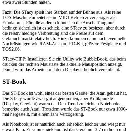
etwa zwei Stunden halten.
Fazit: Die STacy spielt ihre Stärken auf der Bühne aus. Als reine
TOS-Maschine arbeitet sie im MIDI-Betrieb zuverlässiger als
Emulatoren. Für alle anderen lohnt sich die Anschaffung nur
bedingt: sicherlich ist es schick, eine STacy zu besitzen, aber durch
die relativ niedrige Verbreitung sind die Preise auf dem
Gebrauchtmarkt relativ hoch. Hinzu kommen dann noch eventuelle
Nachrüstungen wie RAM-Ausbau, HD-Kit, größere Festplatte und
TOS2.06.
STacy-TIPP: Installieren Sie ein Utility wie BubbleBook, das beim
drücken der rechten Maustaste die aktuelle Mausposition anzeigt.
Damit wird das Arbeiten mit dem Display erheblich vereinfacht.
ST-Book
Das ST-Book ist wohl eines der besten Geräte, die Atari gebaut hat.
Die STacy wurde zwar gut angenommen, aber Kritikpunkte
(Display, Gewicht) waren da. Den Trend zu leichten Notebooks
bemerkte auch Atari. Trotzdem wurde das ST-Book nur etwa 1000-
mal hergestellt, mit einem Jahr Verzögerung.
Als Notebook ist er natürlich auch erheblich leichter und wiegt nur
etwa 2 Kilo. Zusammengeklappt ist das Gerät nur 3,7 cm hoch und