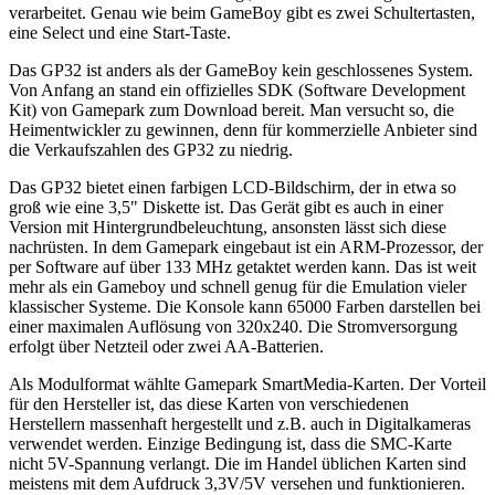
verarbeitet. Genau wie beim GameBoy gibt es zwei Schultertasten,
eine Select und eine Start-Taste.
Das GP32 ist anders als der GameBoy kein geschlossenes System.
Von Anfang an stand ein offizielles SDK (Software Development
Kit) von Gamepark zum Download bereit. Man versucht so, die
Heimentwickler zu gewinnen, denn für kommerzielle Anbieter sind
die Verkaufszahlen des GP32 zu niedrig.
Das GP32 bietet einen farbigen LCD-Bildschirm, der in etwa so
groß wie eine 3,5" Diskette ist. Das Gerät gibt es auch in einer
Version mit Hintergrundbeleuchtung, ansonsten lässt sich diese
nachrüsten. In dem Gamepark eingebaut ist ein ARM-Prozessor, der
per Software auf über 133 MHz getaktet werden kann. Das ist weit
mehr als ein Gameboy und schnell genug für die Emulation vieler
klassischer Systeme. Die Konsole kann 65000 Farben darstellen bei
einer maximalen Auflösung von 320x240. Die Stromversorgung
erfolgt über Netzteil oder zwei AA-Batterien.
Als Modulformat wählte Gamepark SmartMedia-Karten. Der Vorteil
für den Hersteller ist, das diese Karten von verschiedenen
Herstellern massenhaft hergestellt und z.B. auch in Digitalkameras
verwendet werden. Einzige Bedingung ist, dass die SMC-Karte
nicht 5V-Spannung verlangt. Die im Handel üblichen Karten sind
meistens mit dem Aufdruck 3,3V/5V versehen und funktionieren.