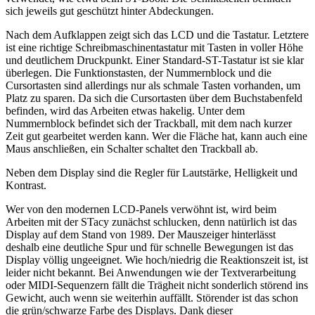
sich jeweils gut geschützt hinter Abdeckungen.
Nach dem Aufklappen zeigt sich das LCD und die Tastatur. Letztere
ist eine richtige Schreibmaschinentastatur mit Tasten in voller Höhe
und deutlichem Druckpunkt. Einer Standard-ST-Tastatur ist sie klar
überlegen. Die Funktionstasten, der Nummernblock und die
Cursortasten sind allerdings nur als schmale Tasten vorhanden, um
Platz zu sparen. Da sich die Cursortasten über dem Buchstabenfeld
befinden, wird das Arbeiten etwas hakelig. Unter dem
Nummernblock befindet sich der Trackball, mit dem nach kurzer
Zeit gut gearbeitet werden kann. Wer die Fläche hat, kann auch eine
Maus anschließen, ein Schalter schaltet den Trackball ab.
Neben dem Display sind die Regler für Lautstärke, Helligkeit und
Kontrast.
Wer von den modernen LCD-Panels verwöhnt ist, wird beim
Arbeiten mit der STacy zunächst schlucken, denn natürlich ist das
Display auf dem Stand von 1989. Der Mauszeiger hinterlässt
deshalb eine deutliche Spur und für schnelle Bewegungen ist das
Display völlig ungeeignet. Wie hoch/niedrig die Reaktionszeit ist, ist
leider nicht bekannt. Bei Anwendungen wie der Textverarbeitung
oder MIDI-Sequenzern fällt die Trägheit nicht sonderlich störend ins
Gewicht, auch wenn sie weiterhin auffällt. Störender ist das schon
die grün/schwarze Farbe des Displays. Dank dieser