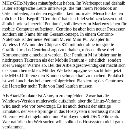
MHz/GHz-Mythos mitaufgebaut haben. Im Werbespot sind deshalb
lauter erfolgreiche Leute unterwegs, die mit ihrem Notebook an
Orten arbeiten, an denen eigentlich kein normaler Mensch arbeiten
möchte. Den Begriff "Centrino" hat sich Intel schützen lassen und
ähnlich wie seinerzeit "Pentium", soll dieser zum Markenzeichen für
mobile Computer aufsteigen. Centrino ist aber kein neuer Prozessor,
sondern ein Name für ein Gesamtkonzept. In einem Centrino-
Notebook ist der neue Pentium M, ein Mini-PC-Adapter für
Wireless LAN und der Chipsatz 855 mit oder ohne integrierte
Grafik. Um das Centrino-Logo zu erhalten, müssen diese drei
Komponenten eingebaut werden. Der Pentium M ist bisher nur in
niedrigeren Taktraten als der Mobile Pentium 4 erhältlich, sondert
aber weniger Wärme ab. Bei der Arbeitsgeschwindigkeit macht sich
das kaum bemerkbar. Mit der Werbekampagne versucht Intel jetzt
die MHz-Differenz den Kunden schmackhaft zu machen. Praktisch
ist wohl auch das bei einer erfolgreichen Platzierung des Centrinos
die Hersteller mehr Teile von Intel kaufen müssen.
Als Atari-Emulator ist Aranym zu empfehlen. Zwar hat die
Windows-Version mittlerweile aufgeholt, aber die Linux-Variante
wird nach wie vor bevorzugt. Es ist auch derzeit der einzige
Emulator, der viele Sprünge in das Hostsystem überflüssig macht -
Ethernet wird eingebunden und Aniplayer spielt DivX-Filme ab.
Wer natürlich im Web surfen will, sollte das Hostsystem nicht ganz
verdammen.