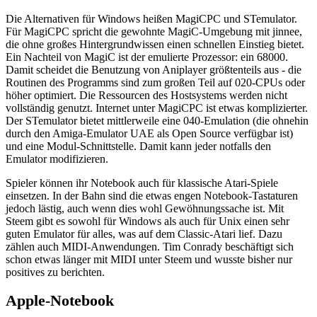
Die Alternativen für Windows heißen MagiCPC und STemulator.
Für MagiCPC spricht die gewohnte MagiC-Umgebung mit jinnee,
die ohne großes Hintergrundwissen einen schnellen Einstieg bietet.
Ein Nachteil von MagiC ist der emulierte Prozessor: ein 68000.
Damit scheidet die Benutzung von Aniplayer größtenteils aus - die
Routinen des Programms sind zum großen Teil auf 020-CPUs oder
höher optimiert. Die Ressourcen des Hostsystems werden nicht
vollständig genutzt. Internet unter MagiCPC ist etwas komplizierter.
Der STemulator bietet mittlerweile eine 040-Emulation (die ohnehin
durch den Amiga-Emulator UAE als Open Source verfügbar ist)
und eine Modul-Schnittstelle. Damit kann jeder notfalls den
Emulator modifizieren.
Spieler können ihr Notebook auch für klassische Atari-Spiele
einsetzen. In der Bahn sind die etwas engen Notebook-Tastaturen
jedoch lästig, auch wenn dies wohl Gewöhnungssache ist. Mit
Steem gibt es sowohl für Windows als auch für Unix einen sehr
guten Emulator für alles, was auf dem Classic-Atari lief. Dazu
zählen auch MIDI-Anwendungen. Tim Conrady beschäftigt sich
schon etwas länger mit MIDI unter Steem und wusste bisher nur
positives zu berichten.
Apple-Notebook