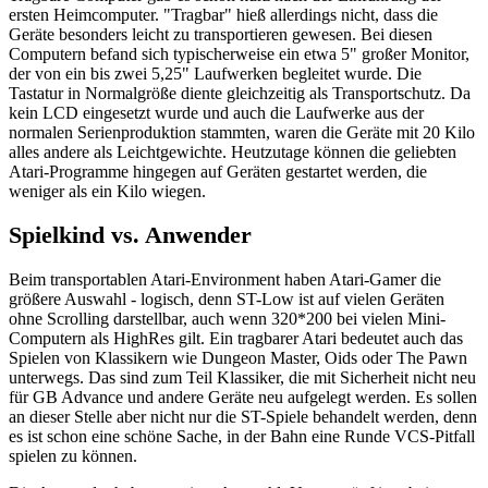
ersten Heimcomputer. "Tragbar" hieß allerdings nicht, dass die
Geräte besonders leicht zu transportieren gewesen. Bei diesen
Computern befand sich typischerweise ein etwa 5" großer Monitor,
der von ein bis zwei 5,25" Laufwerken begleitet wurde. Die
Tastatur in Normalgröße diente gleichzeitig als Transportschutz. Da
kein LCD eingesetzt wurde und auch die Laufwerke aus der
normalen Serienproduktion stammten, waren die Geräte mit 20 Kilo
alles andere als Leichtgewichte. Heutzutage können die geliebten
Atari-Programme hingegen auf Geräten gestartet werden, die
weniger als ein Kilo wiegen.
Spielkind vs. Anwender
Beim transportablen Atari-Environment haben Atari-Gamer die
größere Auswahl - logisch, denn ST-Low ist auf vielen Geräten
ohne Scrolling darstellbar, auch wenn 320*200 bei vielen Mini-
Computern als HighRes gilt. Ein tragbarer Atari bedeutet auch das
Spielen von Klassikern wie Dungeon Master, Oids oder The Pawn
unterwegs. Das sind zum Teil Klassiker, die mit Sicherheit nicht neu
für GB Advance und andere Geräte neu aufgelegt werden. Es sollen
an dieser Stelle aber nicht nur die ST-Spiele behandelt werden, denn
es ist schon eine schöne Sache, in der Bahn eine Runde VCS-Pitfall
spielen zu können.