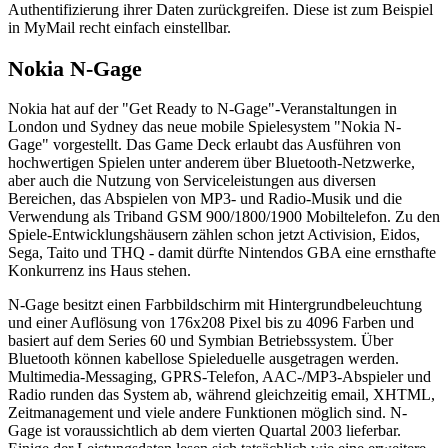
Authentifizierung ihrer Daten zurückgreifen. Diese ist zum Beispiel
in MyMail recht einfach einstellbar.
Nokia N-Gage
Nokia hat auf der "Get Ready to N-Gage"-Veranstaltungen in
London und Sydney das neue mobile Spielesystem "Nokia N-
Gage" vorgestellt. Das Game Deck erlaubt das Ausführen von
hochwertigen Spielen unter anderem über Bluetooth-Netzwerke,
aber auch die Nutzung von Serviceleistungen aus diversen
Bereichen, das Abspielen von MP3- und Radio-Musik und die
Verwendung als Triband GSM 900/1800/1900 Mobiltelefon. Zu den
Spiele-Entwicklungshäusern zählen schon jetzt Activision, Eidos,
Sega, Taito und THQ - damit dürfte Nintendos GBA eine ernsthafte
Konkurrenz ins Haus stehen.
N-Gage besitzt einen Farbbildschirm mit Hintergrundbeleuchtung
und einer Auflösung von 176x208 Pixel bis zu 4096 Farben und
basiert auf dem Series 60 und Symbian Betriebssystem. Über
Bluetooth können kabellose Spieleduelle ausgetragen werden.
Multimedia-Messaging, GPRS-Telefon, AAC-/MP3-Abspieler und
Radio runden das System ab, während gleichzeitig email, XHTML,
Zeitmanagement und viele andere Funktionen möglich sind. N-
Gage ist voraussichtlich ab dem vierten Quartal 2003 lieferbar.