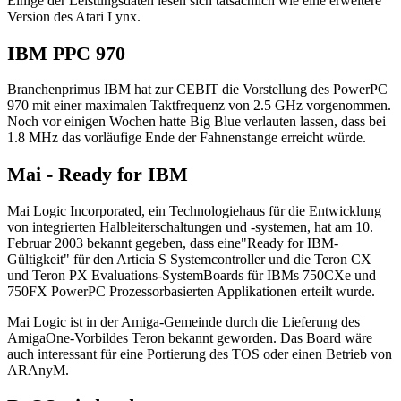
Einige der Leistungsdaten lesen sich tatsächlich wie eine erweitere
Version des Atari Lynx.
IBM PPC 970
Branchenprimus IBM hat zur CEBIT die Vorstellung des PowerPC
970 mit einer maximalen Taktfrequenz von 2.5 GHz vorgenommen.
Noch vor einigen Wochen hatte Big Blue verlauten lassen, dass bei
1.8 MHz das vorläufige Ende der Fahnenstange erreicht würde.
Mai - Ready for IBM
Mai Logic Incorporated, ein Technologiehaus für die Entwicklung
von integrierten Halbleiterschaltungen und -systemen, hat am 10.
Februar 2003 bekannt gegeben, dass eine"Ready for IBM-
Gültigkeit" für den Articia S Systemcontroller und die Teron CX
und Teron PX Evaluations-SystemBoards für IBMs 750CXe und
750FX PowerPC Prozessorbasierten Applikationen erteilt wurde.
Mai Logic ist in der Amiga-Gemeinde durch die Lieferung des
AmigaOne-Vorbildes Teron bekannt geworden. Das Board wäre
auch interessant für eine Portierung des TOS oder einen Betrieb von
ARAnyM.