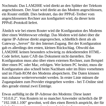
Nochmals: Das LAM200E wird direkt an den Splitter der Telekom
angeschlossen. Der Atari wird direkt an das Modem angeschlossen,
ein Router entfällt. Dies bedeutet, das der PPPoE-Treiber vom
angeschlossenen Rechner aus konfiguriert wird, da dieser kein
PPPoE-Protokoll liefert.
Ähnlich wie bei einem Router wird die Konfiguration des Modems
über einen Webbrowser erledigt. Das Modem wird dabei über die
eigene IP-Adresse direkt angesprochen, schließlich dient als als
Gateway-„Server“ für den Internet-Zugang. Bei der Konfiguration
gab es allerdings den ersten, kleinen Rückschlag. Obwohl das
LAM200E keinen besonders schwierig zu dekodierenden HTML-
Code liefert, kann CAB das Dokument nicht darstellen. Die
Konfiguration muss also über einen externen Rechner, zum Beispiel
über einen PC oder Mac, erfolgen. Wer keinen PC besitzt, muss die
Konfiguration also schnell beim Nachbarn oder im Büro vornehmen
und im Flash-ROM des Modems abspeichern. Die Daten können
nun zuhause weiterverwendet werden. In erster Linie müssen die
Zugangsdaten zum Provider eingegeben werden - bei T-Online sind
dies gerade einmal zwei Einträge.
Etwas auffällig ist die IP-Adresse des Modems: Diese lautet
"10.0.0.2". Von Routern ist so mancher Anwender sicherlich die IP
"192.168.1.100" gewohnt, weil dies einen Bereich anspricht, der für