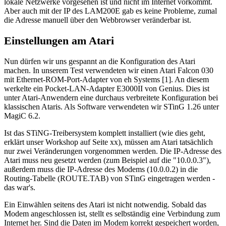
lokale Netzwerke vorgesehen ist und nicht im Internet vorkommt.
Aber auch mit der IP des LAM200E gab es keine Probleme, zumal
die Adresse manuell über den Webbrowser veränderbar ist.
Einstellungen am Atari
Nun dürfen wir uns gespannt an die Konfiguration des Atari
machen. In unserem Test verwendeten wir einen Atari Falcon 030
mit Ethernet-ROM-Port-Adapter von eh Systems [1]. An diesem
werkelte ein Pocket-LAN-Adapter E3000II von Genius. Dies ist
unter Atari-Anwendern eine durchaus verbreitete Konfiguration bei
klassischen Ataris. Als Software verwendeten wir STinG 1.26 unter
MagiC 6.2.
Ist das STiNG-Treibersystem komplett installiert (wie dies geht,
erklärt unser Workshop auf Seite xx), müssen am Atari tatsächlich
nur zwei Veränderungen vorgenommen werden. Die IP-Adresse des
Atari muss neu gesetzt werden (zum Beispiel auf die "10.0.0.3"),
außerdem muss die IP-Adresse des Modems (10.0.0.2) in die
Routing-Tabelle (ROUTE.TAB) von STinG eingetragen werden -
das war's.
Ein Einwählen seitens des Atari ist nicht notwendig. Sobald das
Modem angeschlossen ist, stellt es selbständig eine Verbindung zum
Internet her. Sind die Daten im Modem korrekt gespeichert worden,