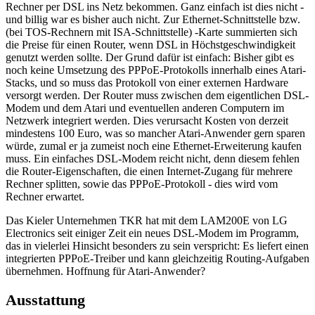
Rechner per DSL ins Netz bekommen. Ganz einfach ist dies nicht -
und billig war es bisher auch nicht. Zur Ethernet-Schnittstelle bzw.
(bei TOS-Rechnern mit ISA-Schnittstelle) -Karte summierten sich
die Preise für einen Router, wenn DSL in Höchstgeschwindigkeit
genutzt werden sollte. Der Grund dafür ist einfach: Bisher gibt es
noch keine Umsetzung des PPPoE-Protokolls innerhalb eines Atari-
Stacks, und so muss das Protokoll von einer externen Hardware
versorgt werden. Der Router muss zwischen dem eigentlichen DSL-
Modem und dem Atari und eventuellen anderen Computern im
Netzwerk integriert werden. Dies verursacht Kosten von derzeit
mindestens 100 Euro, was so mancher Atari-Anwender gern sparen
würde, zumal er ja zumeist noch eine Ethernet-Erweiterung kaufen
muss. Ein einfaches DSL-Modem reicht nicht, denn diesem fehlen
die Router-Eigenschaften, die einen Internet-Zugang für mehrere
Rechner splitten, sowie das PPPoE-Protokoll - dies wird vom
Rechner erwartet.
Das Kieler Unternehmen TKR hat mit dem LAM200E von LG
Electronics seit einiger Zeit ein neues DSL-Modem im Programm,
das in vielerlei Hinsicht besonders zu sein verspricht: Es liefert einen
integrierten PPPoE-Treiber und kann gleichzeitig Routing-Aufgaben
übernehmen. Hoffnung für Atari-Anwender?
Ausstattung