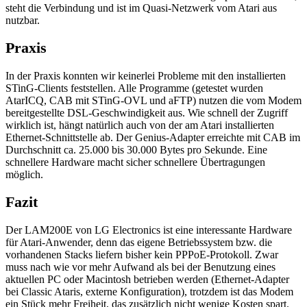
steht die Verbindung und ist im Quasi-Netzwerk vom Atari aus
nutzbar.
Praxis
In der Praxis konnten wir keinerlei Probleme mit den installierten
STinG-Clients feststellen. Alle Programme (getestet wurden
AtarICQ, CAB mit STinG-OVL und aFTP) nutzen die vom Modem
bereitgestellte DSL-Geschwindigkeit aus. Wie schnell der Zugriff
wirklich ist, hängt natürlich auch von der am Atari installierten
Ethernet-Schnittstelle ab. Der Genius-Adapter erreichte mit CAB im
Durchschnitt ca. 25.000 bis 30.000 Bytes pro Sekunde. Eine
schnellere Hardware macht sicher schnellere Übertragungen
möglich.
Fazit
Der LAM200E von LG Electronics ist eine interessante Hardware
für Atari-Anwender, denn das eigene Betriebssystem bzw. die
vorhandenen Stacks liefern bisher kein PPPoE-Protokoll. Zwar
muss nach wie vor mehr Aufwand als bei der Benutzung eines
aktuellen PC oder Macintosh betrieben werden (Ethernet-Adapter
bei Classic Ataris, externe Konfiguration), trotzdem ist das Modem
ein Stück mehr Freiheit, das zusätzlich nicht wenige Kosten spart.