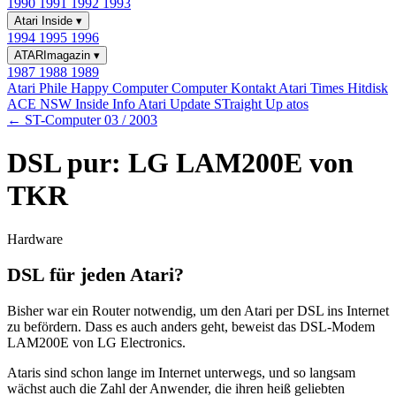
1990
1991
1992
1993
Atari Inside
▾
1994
1995
1996
ATARImagazin
▾
1987
1988
1989
Atari Phile
Happy Computer
Computer Kontakt
Atari Times
Hitdisk
ACE NSW Inside Info
Atari Update
STraight Up
atos
← ST-Computer 03 / 2003
DSL pur: LG LAM200E von
TKR
Hardware
DSL für jeden Atari?
Bisher war ein Router notwendig, um den Atari per DSL ins Internet
zu befördern. Dass es auch anders geht, beweist das DSL-Modem
LAM200E von LG Electronics.
Ataris sind schon lange im Internet unterwegs, und so langsam
wächst auch die Zahl der Anwender, die ihren heiß geliebten