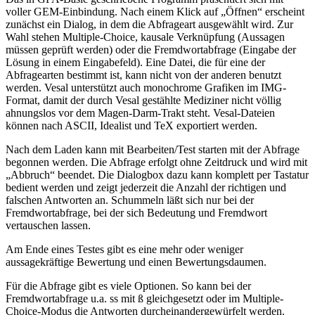
voller GEM-Einbindung. Nach einem Klick auf „Öffnen“ erscheint
zunächst ein Dialog, in dem die Abfrageart ausgewählt wird. Zur
Wahl stehen Multiple-Choice, kausale Verknüpfung (Aussagen
müssen geprüft werden) oder die Fremdwortabfrage (Eingabe der
Lösung in einem Eingabefeld). Eine Datei, die für eine der
Abfragearten bestimmt ist, kann nicht von der anderen benutzt
werden. Vesal unterstützt auch monochrome Grafiken im IMG-
Format, damit der durch Vesal gestählte Mediziner nicht völlig
ahnungslos vor dem Magen-Darm-Trakt steht. Vesal-Dateien
können nach ASCII, Idealist und TeX exportiert werden.
Nach dem Laden kann mit Bearbeiten/Test starten mit der Abfrage
begonnen werden. Die Abfrage erfolgt ohne Zeitdruck und wird mit
„Abbruch“ beendet. Die Dialogbox dazu kann komplett per Tastatur
bedient werden und zeigt jederzeit die Anzahl der richtigen und
falschen Antworten an. Schummeln läßt sich nur bei der
Fremdwortabfrage, bei der sich Bedeutung und Fremdwort
vertauschen lassen.
Am Ende eines Testes gibt es eine mehr oder weniger
aussagekräftige Bewertung und einen Bewertungsdaumen.
Für die Abfrage gibt es viele Optionen. So kann bei der
Fremdwortabfrage u.a. ss mit ß gleichgesetzt oder im Multiple-
Choice-Modus die Antworten durcheinandergewürfelt werden.