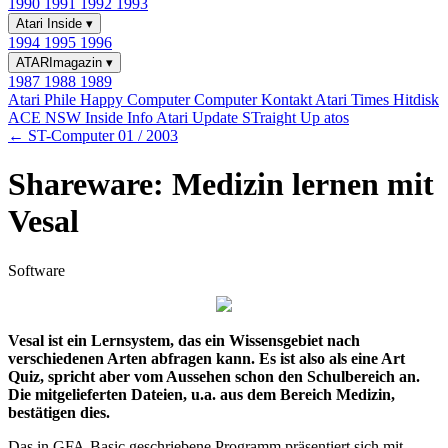
1990
1991
1992
1993
Atari Inside
▾
1994
1995
1996
ATARImagazin
▾
1987
1988
1989
Atari Phile
Happy Computer
Computer Kontakt
Atari Times
Hitdisk
ACE NSW Inside Info
Atari Update
STraight Up
atos
← ST-Computer 01 / 2003
Shareware: Medizin lernen mit
Vesal
Software
Vesal ist ein Lernsystem, das ein Wissensgebiet nach
verschiedenen Arten abfragen kann. Es ist also als eine Art
Quiz, spricht aber vom Aussehen schon den Schulbereich an.
Die mitgelieferten Dateien, u.a. aus dem Bereich Medizin,
bestätigen dies.
Das in GFA-Basic geschriebene Programm präsentiert sich mit