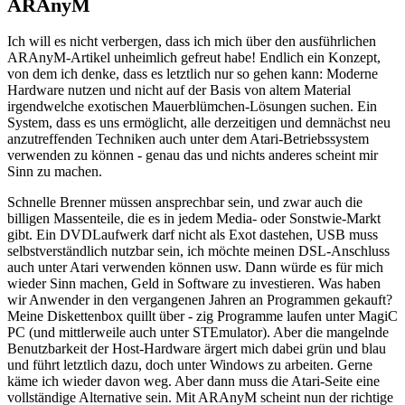
ARAnyM
Ich will es nicht verbergen, dass ich mich über den ausführlichen
ARAnyM-Artikel unheimlich gefreut habe! Endlich ein Konzept,
von dem ich denke, dass es letztlich nur so gehen kann: Moderne
Hardware nutzen und nicht auf der Basis von altem Material
irgendwelche exotischen Mauerblümchen-Lösungen suchen. Ein
System, dass es uns ermöglicht, alle derzeitigen und demnächst neu
anzutreffenden Techniken auch unter dem Atari-Betriebssystem
verwenden zu können - genau das und nichts anderes scheint mir
Sinn zu machen.
Schnelle Brenner müssen ansprechbar sein, und zwar auch die
billigen Massenteile, die es in jedem Media- oder Sonstwie-Markt
gibt. Ein DVDLaufwerk darf nicht als Exot dastehen, USB muss
selbstverständlich nutzbar sein, ich möchte meinen DSL-Anschluss
auch unter Atari verwenden können usw. Dann würde es für mich
wieder Sinn machen, Geld in Software zu investieren. Was haben
wir Anwender in den vergangenen Jahren an Programmen gekauft?
Meine Diskettenbox quillt über - zig Programme laufen unter MagiC
PC (und mittlerweile auch unter STEmulator). Aber die mangelnde
Benutzbarkeit der Host-Hardware ärgert mich dabei grün und blau
und führt letztlich dazu, doch unter Windows zu arbeiten. Gerne
käme ich wieder davon weg. Aber dann muss die Atari-Seite eine
vollständige Alternative sein. Mit ARAnyM scheint nun der richtige