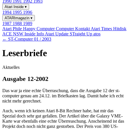
1990
1991
1992
1993
Atari Inside
▾
1994
1995
1996
ATARImagazin
▾
1987
1988
1989
Atari Phile
Happy Computer
Computer Kontakt
Atari Times
Hitdisk
ACE NSW Inside Info
Atari Update
STraight Up
atos
← ST-Computer 01 / 2003
Leserbriefe
Aktuelles
Ausgabe 12-2002
Das war ja eine echte Überraschung, dass die Ausgabe 12 der st-
computer genau am 24.12. im Briefkasten lag. Damit habe ich echt
nicht mehr gerechnet.
Auch, wenn ich keinen Atari 8-Bit Rechner habe, hat mir das
Spezial doch sehr gut gefallen. Der Artikel über die Galaxy VME-
Karte war ebenfalls eine echte Überreaschung. Anscheinend ist das
Projekt doch noch nicht ganz gestorben. Der Preis von 380 US-