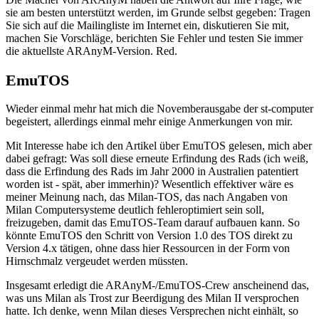
sie am besten unterstützt werden, im Grunde selbst gegeben: Tragen
Sie sich auf die Mailingliste im Internet ein, diskutieren Sie mit,
machen Sie Vorschläge, berichten Sie Fehler und testen Sie immer
die aktuellste ARAnyM-Version. Red.
EmuTOS
Wieder einmal mehr hat mich die Novemberausgabe der st-computer
begeistert, allerdings einmal mehr einige Anmerkungen von mir.
Mit Interesse habe ich den Artikel über EmuTOS gelesen, mich aber
dabei gefragt: Was soll diese erneute Erfindung des Rads (ich weiß,
dass die Erfindung des Rads im Jahr 2000 in Australien patentiert
worden ist - spät, aber immerhin)? Wesentlich effektiver wäre es
meiner Meinung nach, das Milan-TOS, das nach Angaben von
Milan Computersysteme deutlich fehleroptimiert sein soll,
freizugeben, damit das EmuTOS-Team darauf aufbauen kann. So
könnte EmuTOS den Schritt von Version 1.0 des TOS direkt zu
Version 4.x tätigen, ohne dass hier Ressourcen in der Form von
Hirnschmalz vergeudet werden müssten.
Insgesamt erledigt die ARAnyM-/EmuTOS-Crew anscheinend das,
was uns Milan als Trost zur Beerdigung des Milan II versprochen
hatte. Ich denke, wenn Milan dieses Versprechen nicht einhält, so