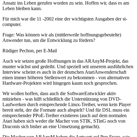
Ansatz ins Leben gerufen worden zu sein. Hoffen wir, dass es am
Leben bleiben kann.
Für mich war die 11 -2002 eine der wichtigsten Ausgaben der st-
computer.
Frage: Was können wir als (mittlerweile hoffnungsgebeutelte)
Anwender tun, um die Entwicklung zu fördern?
Rüdiger Pechon, per E-Mail
Auch wir setzen große Hoffnungen in das ARAnyM-Projekt, das
munter wächst und gedeiht. Und speziell seit unserem ausführlichen
Interview scheint es auch in der deutschen AtariAnwenderschaft
einen immer höheren Stellenwert zu bekommen - von alternativen
Hardware-Projekten wird hingegen kaum noch gesprochen.
Wir wollen hoffen, dass auch die SoftwareEntwickler aktiv
mitziehen - was hilft schließlich die Unterstützung von DVD-
Laufwerken durch entsprechende Linux-Treiber, wenn kein Player
bereit steht, der die Formate auch abspielt? Und für DSL muss ein
entsprechender PPoE-Treiber existieren (auch auf dem normalen
Atari haben sich weder die Macher von STIK, STinG noch von
Draconis sich bisher an eine Umsetzung gemacht).
Die Macher von ARAnyM haben die Antwort auf Ihre Frage, wie