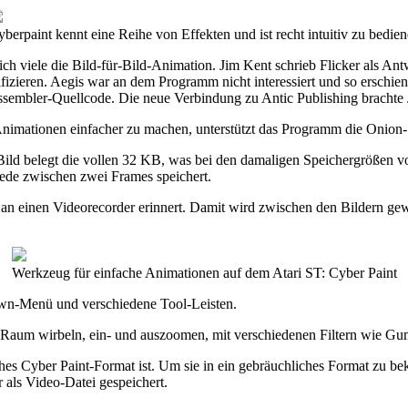
berpaint kennt eine Reihe von Effekten und ist recht intuitiv zu bedie
nlich viele die Bild-für-Bild-Animation. Jim Kent schrieb Flicker als A
difizieren. Aegis war an dem Programm nicht interessiert und so ersch
mbler-Quellcode. Die neue Verbindung zu Antic Publishing brachte Ji
 Animationen einfacher zu machen, unterstützt das Programm die Onion-
ild belegt die vollen 32 KB, was bei den damaligen Speichergrößen v
iede zwischen zwei Frames speichert.
e an einen Videorecorder erinnert. Damit wird zwischen den Bildern gew
Werkzeug für einfache Animationen auf dem Atari ST: Cyber Paint
Down-Menü und verschiedene Tool-Leisten.
 Raum wirbeln, ein- und auszoomen, mit verschiedenen Filtern wie Gu
es Cyber Paint-Format ist. Um sie in ein gebräuchliches Format zu be
 als Video-Datei gespeichert.