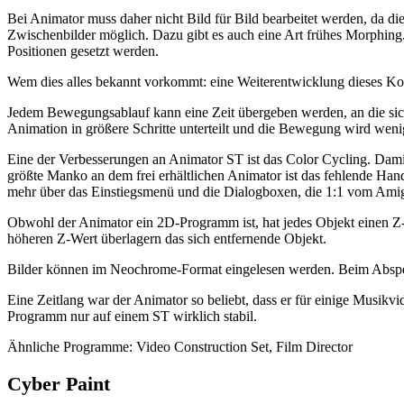
Bei Animator muss daher nicht Bild für Bild bearbeitet werden, da
Zwischenbilder möglich. Dazu gibt es auch eine Art frühes Morphin
Positionen gesetzt werden.
Wem dies alles bekannt vorkommt: eine Weiterentwicklung dieses Ko
Jedem Bewegungsablauf kann eine Zeit übergeben werden, an die sich
Animation in größere Schritte unterteilt und die Bewegung wird weni
Eine der Verbesserungen an Animator ST ist das Color Cycling. Damit
größte Manko an dem frei erhältlichen Animator ist das fehlende Hand
mehr über das Einstiegsmenü und die Dialogboxen, die 1:1 vom Amiga
Obwohl der Animator ein 2D-Programm ist, hat jedes Objekt einen 
höheren Z-Wert überlagern das sich entfernende Objekt.
Bilder können im Neochrome-Format eingelesen werden. Beim Abspei
Eine Zeitlang war der Animator so beliebt, dass er für einige Musik
Programm nur auf einem ST wirklich stabil.
Ähnliche Programme: Video Construction Set, Film Director
Cyber Paint