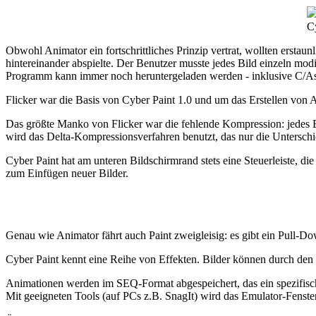
Cy
Obwohl Animator ein fortschrittliches Prinzip vertrat, wollten erstau
hintereinander abspielte. Der Benutzer musste jedes Bild einzeln mo
Programm kann immer noch heruntergeladen werden - inklusive C/Asse
Flicker war die Basis von Cyber Paint 1.0 und um das Erstellen von
Das größte Manko von Flicker war die fehlende Kompression: jedes B
wird das Delta-Kompressionsverfahren benutzt, das nur die Untersch
Cyber Paint hat am unteren Bildschirmrand stets eine Steuerleiste, di
zum Einfügen neuer Bilder.
Genau wie Animator fährt auch Paint zweigleisig: es gibt ein Pull-
Cyber Paint kennt eine Reihe von Effekten. Bilder können durch den
Animationen werden im SEQ-Format abgespeichert, das ein spezifisch
Mit geeigneten Tools (auf PCs z.B. SnagIt) wird das Emulator-Fenster