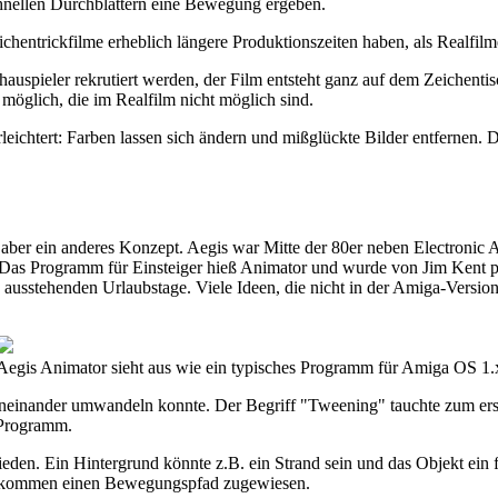
hnellen Durchblättern eine Bewegung ergeben.
chentrickfilme erheblich längere Produktionszeiten haben, als Realfilm
 Schauspieler rekrutiert werden, der Film entsteht ganz auf dem Zeich
e möglich, die im Realfilm nicht möglich sind.
eichtert: Farben lassen sich ändern und mißglückte Bilder entfernen.
t aber ein anderes Konzept. Aegis war Mitte der 80er neben Electroni
as Programm für Einsteiger hieß Animator und wurde von Jim Kent pro
ausstehenden Urlaubstage. Viele Ideen, die nicht in der Amiga-Version
Aegis Animator sieht aus wie ein typisches Programm für Amiga OS 1.
ineinander umwandeln konnte. Der Begriff "Tweening" tauchte zum erst
-Programm.
en. Ein Hintergrund könnte z.B. ein Strand sein und das Objekt ein fl
, bekommen einen Bewegungspfad zugewiesen.