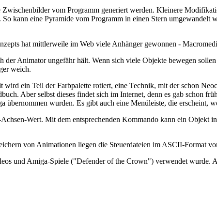
 die Zwischenbilder vom Programm generiert werden. Kleinere Modifika
g. So kann eine Pyramide vom Programm in einen Stern umgewandelt w
nzepts hat mittlerweile im Web viele Anhänger gewonnen - Macromedi
 der Animator ungefähr hält. Wenn sich viele Objekte bewegen sollen 
ger weich.
 wird ein Teil der Farbpalette rotiert, eine Technik, mit der schon N
buch. Aber selbst dieses findet sich im Internet, denn es gab schon fr
 übernommen wurden. Es gibt auch eine Menüleiste, die erscheint, we
Z-Achsen-Wert. Mit dem entsprechenden Kommando kann ein Objekt in
chern von Animationen liegen die Steuerdateien im ASCII-Format vor
videos und Amiga-Spiele ("Defender of the Crown") verwendet wurde. Abe