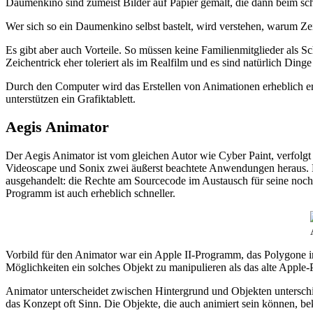
Daumenkino sind zumeist Bilder auf Papier gemalt, die dann beim sc
Wer sich so ein Daumenkino selbst bastelt, wird verstehen, warum Zei
Es gibt aber auch Vorteile. So müssen keine Familienmitglieder als
Zeichentrick eher toleriert als im Realfilm und es sind natürlich Ding
Durch den Computer wird das Erstellen von Animationen erheblich erl
unterstützen ein Grafiktablett.
Aegis Animator
Der Aegis Animator ist vom gleichen Autor wie Cyber Paint, verfolg
Videoscape und Sonix zwei äußerst beachtete Anwendungen heraus. D
ausgehandelt: die Rechte am Sourcecode im Austausch für seine noch 
Programm ist auch erheblich schneller.
Vorbild für den Animator war ein Apple II-Programm, das Polygone 
Möglichkeiten ein solches Objekt zu manipulieren als das alte Apple
Animator unterscheidet zwischen Hintergrund und Objekten unterschied
das Konzept oft Sinn. Die Objekte, die auch animiert sein können