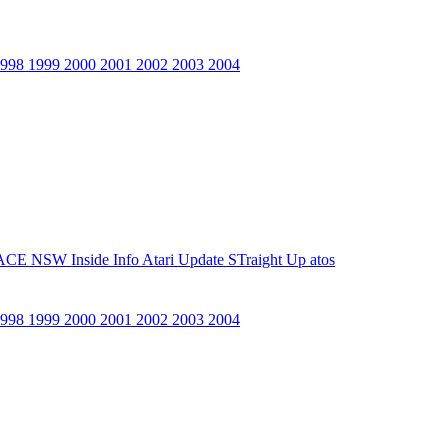
1998
1999
2000
2001
2002
2003
2004
ACE NSW Inside Info
Atari Update
STraight Up
atos
1998
1999
2000
2001
2002
2003
2004