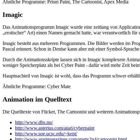
Ähnliche Programme: Prism Paint, The Cartoonist, Apex Media
Imagic
Das Animationsprogramm Imagic wurde eine zeitlang von Application
„erotischer“ Art) einen Namen gemacht hatte, war verantwortlich für
Imagic besteht aus mehreren Programmen. Die Bilder werden im Progr
Pascal erinnert. Schon in Denise kann aber mit einer Symbol-Sprac
Durch die Animationsskripte lassen sich in Imagic komplexere Animat
weniger Speicherplatz als bei Cyber Paint - dafür wird mehr Zeit bei
Hauptnachteil von Imagic ist wohl, dass das Programm schwer erhältli
Ähnliche Programme: Cyber Mate
Animation im Quelltext
Die Quelltexte von Flicker, The Cartoonist und weiteren Animations
http://www.dhs.nu/
http://www.asterius.com/atari/cyberpaint
http://www.soe.ucsc.edu/~kent/
http://www.atarimagazines.com/startv2n4/cartoonist.html