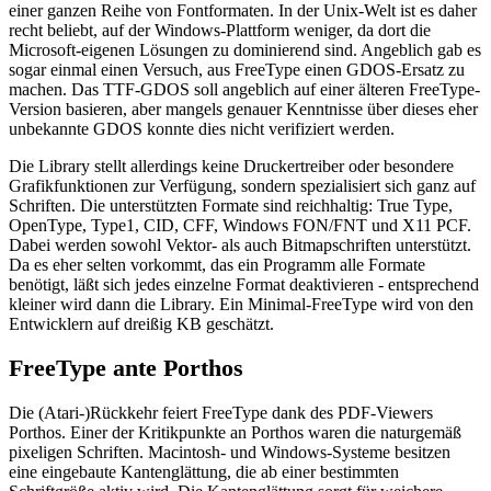
einer ganzen Reihe von Fontformaten. In der Unix-Welt ist es daher
recht beliebt, auf der Windows-Plattform weniger, da dort die
Microsoft-eigenen Lösungen zu dominierend sind. Angeblich gab es
sogar einmal einen Versuch, aus FreeType einen GDOS-Ersatz zu
machen. Das TTF-GDOS soll angeblich auf einer älteren FreeType-
Version basieren, aber mangels genauer Kenntnisse über dieses eher
unbekannte GDOS konnte dies nicht verifiziert werden.
Die Library stellt allerdings keine Druckertreiber oder besondere
Grafikfunktionen zur Verfügung, sondern spezialisiert sich ganz auf
Schriften. Die unterstützten Formate sind reichhaltig: True Type,
OpenType, Type1, CID, CFF, Windows FON/FNT und X11 PCF.
Dabei werden sowohl Vektor- als auch Bitmapschriften unterstützt.
Da es eher selten vorkommt, das ein Programm alle Formate
benötigt, läßt sich jedes einzelne Format deaktivieren - entsprechend
kleiner wird dann die Library. Ein Minimal-FreeType wird von den
Entwicklern auf dreißig KB geschätzt.
FreeType ante Porthos
Die (Atari-)Rückkehr feiert FreeType dank des PDF-Viewers
Porthos. Einer der Kritikpunkte an Porthos waren die naturgemäß
pixeligen Schriften. Macintosh- und Windows-Systeme besitzen
eine eingebaute Kantenglättung, die ab einer bestimmten