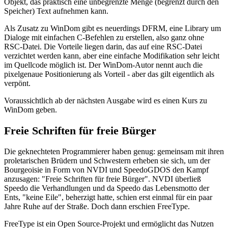
Objekt, das praktisch eine unbegrenzte Menge (begrenzt durch den
Speicher) Text aufnehmen kann.
Als Zusatz zu WinDom gibt es neuerdings DFRM, eine Library um
Dialoge mit einfachen C-Befehlen zu erstellen, also ganz ohne
RSC-Datei. Die Vorteile liegen darin, das auf eine RSC-Datei
verzichtet werden kann, aber eine einfache Modifikation sehr leicht
im Quellcode möglich ist. Der WinDom-Autor nennt auch die
pixelgenaue Positionierung als Vorteil - aber das gilt eigentlich als
verpönt.
Voraussichtlich ab der nächsten Ausgabe wird es einen Kurs zu
WinDom geben.
Freie Schriften für freie Bürger
Die geknechteten Programmierer haben genug: gemeinsam mit ihren
proletarischen Brüdern und Schwestern erheben sie sich, um der
Bourgeoisie in Form von NVDI und SpeedoGDOS den Kampf
anzusagen: "Freie Schriften für freie Bürger". NVDI überließ
Speedo die Verhandlungen und da Speedo das Lebensmotto der
Ents, "keine Eile", beherzigt hatte, schien erst einmal für ein paar
Jahre Ruhe auf der Straße. Doch dann erschien FreeType.
FreeType ist ein Open Source-Projekt und ermöglicht das Nutzen