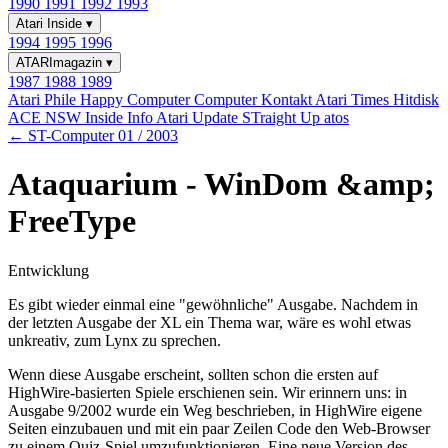
1990
1991
1992
1993
Atari Inside
▾
1994
1995
1996
ATARImagazin
▾
1987
1988
1989
Atari Phile
Happy Computer
Computer Kontakt
Atari Times
Hitdisk
ACE NSW Inside Info
Atari Update
STraight Up
atos
← ST-Computer 01 / 2003
Ataquarium - WinDom &amp;
FreeType
Entwicklung
Es gibt wieder einmal eine "gewöhnliche" Ausgabe. Nachdem in
der letzten Ausgabe der XL ein Thema war, wäre es wohl etwas
unkreativ, zum Lynx zu sprechen.
Wenn diese Ausgabe erscheint, sollten schon die ersten auf
HighWire-basierten Spiele erschienen sein. Wir erinnern uns: in
Ausgabe 9/2002 wurde ein Weg beschrieben, in HighWire eigene
Seiten einzubauen und mit ein paar Zeilen Code den Web-Browser
zu einem Quiz-Spiel umzufunktionieren. Eine neue Version des