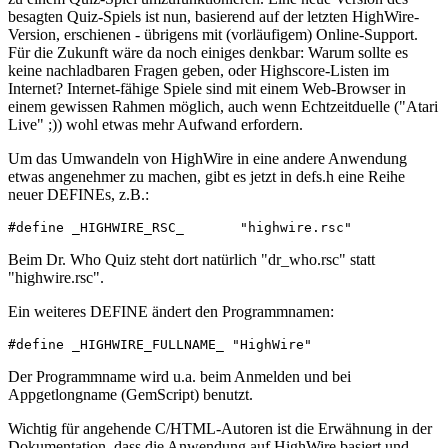
besagten Quiz-Spiels ist nun, basierend auf der letzten HighWire-
Version, erschienen - übrigens mit (vorläufigem) Online-Support.
Für die Zukunft wäre da noch einiges denkbar: Warum sollte es
keine nachladbaren Fragen geben, oder Highscore-Listen im
Internet? Internet-fähige Spiele sind mit einem Web-Browser in
einem gewissen Rahmen möglich, auch wenn Echtzeitduelle ("Atari
Live" ;)) wohl etwas mehr Aufwand erfordern.
Um das Umwandeln von HighWire in eine andere Anwendung
etwas angenehmer zu machen, gibt es jetzt in defs.h eine Reihe
neuer DEFINEs, z.B.:
#define _HIGHWIRE_RSC_       "highwire.rsc"
Beim Dr. Who Quiz steht dort natürlich "dr_who.rsc" statt
"highwire.rsc".
Ein weiteres DEFINE ändert den Programmnamen:
#define _HIGHWIRE_FULLNAME_ "HighWire"
Der Programmname wird u.a. beim Anmelden und bei
Appgetlongname (GemScript) benutzt.
Wichtig für angehende C/HTML-Autoren ist die Erwähnung in der
Dokumentation, dass die Anwendung auf HighWire basiert und