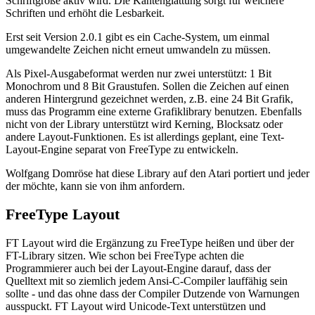
Schriftgröße aktiv wird. Die Kantenglättung sorgt für weichere
Schriften und erhöht die Lesbarkeit.
Erst seit Version 2.0.1 gibt es ein Cache-System, um einmal
umgewandelte Zeichen nicht erneut umwandeln zu müssen.
Als Pixel-Ausgabeformat werden nur zwei unterstützt: 1 Bit
Monochrom und 8 Bit Graustufen. Sollen die Zeichen auf einen
anderen Hintergrund gezeichnet werden, z.B. eine 24 Bit Grafik,
muss das Programm eine externe Grafiklibrary benutzen. Ebenfalls
nicht von der Library unterstützt wird Kerning, Blocksatz oder
andere Layout-Funktionen. Es ist allerdings geplant, eine Text-
Layout-Engine separat von FreeType zu entwickeln.
Wolfgang Domröse hat diese Library auf den Atari portiert und jeder
der möchte, kann sie von ihm anfordern.
FreeType Layout
FT Layout wird die Ergänzung zu FreeType heißen und über der
FT-Library sitzen. Wie schon bei FreeType achten die
Programmierer auch bei der Layout-Engine darauf, dass der
Quelltext mit so ziemlich jedem Ansi-C-Compiler lauffähig sein
sollte - und das ohne dass der Compiler Dutzende von Warnungen
ausspuckt. FT Layout wird Unicode-Text unterstützen und