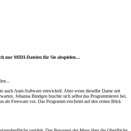
ch nur MIDI-Dateien für Sie abspielen…
en...
 sie auch Atari-Software entwickelt. Aber wenn dieselbe Dame seit
arten. Johanna Bindgen brachte sich selbst das Programmieren bei,
nun als Freeware vor. Das Programm erscheint auf den ersten Blick
Benutzeroberfläche verrätät. Das Bewegen der Maus über die Oberfläche