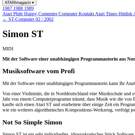
ATARImagazin
▾
1987
1988
1989
Atari Phile
Happy Computer
Computer Kontakt
Atari Times
Hitdisk
← ST-Computer 02 / 2002
Simon ST
MIDI
Mit der Software einer unabhängigen Programmautorin aus Nor
Musiksoftware vom Profi
Mit der Software einer unabhängigen Programmautorin kann Ihr Atari
Von einer Violinistin, die in Norddeutschland eine Musikschule und ei
Jahr von einem Computerprogramm träumt, dass Musik wie die von Ba
kaufte sich einen Atari ST und erarbeitete über einige Zeit ein Prog
wie ein weiteres algorithmisches Kompositions-Werkzeug, verfolgt j
Not So Simple Simon
Simon ST ist ein sehr individuelles, idiosynkratisches Stück Softwar