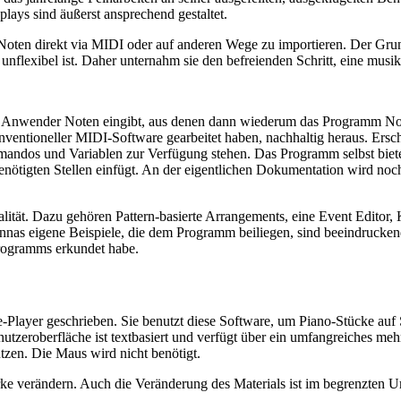
lays sind äußerst ansprechend gestaltet.
, Noten direkt via MIDI oder auf anderen Wege zu importieren. Der Grund
nflexibel ist. Daher unternahm sie den befreienden Schritt, eine musi
er Anwender Noten eingibt, aus denen dann wiederum das Programm No
konventioneller MIDI-Software gearbeitet haben, nachhaltig heraus. E
dos und Variablen zur Verfügung stehen. Das Programm selbst bietet hi
nötigten Stellen einfügt. An der eigentlichen Dokumentation wird noc
tät. Dazu gehören Pattern-basierte Arrangements, eine Event Editor, 
 eigene Beispiele, die dem Programm beiliegen, sind beeindruckende 
Programms erkundet habe.
Player geschrieben. Sie benutzt diese Software, um Piano-Stücke auf 
tzeroberfläche ist textbasiert und verfügt über ein umfangreiches mehrs
zen. Die Maus wird nicht benötigt.
ke verändern. Auch die Veränderung des Materials ist im begrenzten 