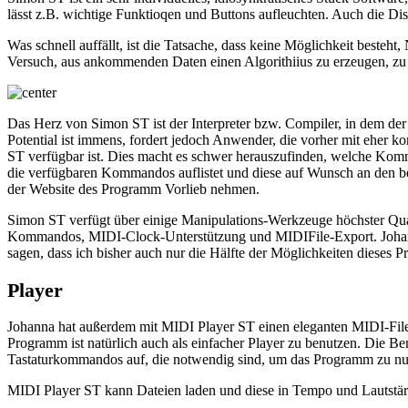
lässt z.B. wichtige Funktioqen und Buttons aufleuchten. Auch die Disp
Was schnell auffällt, ist die Tatsache, dass keine Möglichkeit besteht
Versuch, aus ankommenden Daten einen Algorithiius zu erzeugen, zu u
Das Herz von Simon ST ist der Interpreter bzw. Compiler, in dem d
Potential ist immens, fordert jedoch Anwender, die vorher mit eher 
ST verfügbar ist. Dies macht es schwer herauszufinden, welche Komman
die verfügbaren Kommandos auflistet und diese auf Wunsch an den be
der Website des Programm Vorlieb nehmen.
Simon ST verfügt über einige Manipulations-Werkzeuge höchster Quali
Kommandos, MIDI-Clock-Unterstützung und MIDIFile-Export. Johannas
sagen, dass ich bisher auch nur die Hälfte der Möglichkeiten dieses 
Player
Johanna hat außerdem mit MIDI Player ST einen eleganten MIDI-File-
Programm ist natürlich auch als einfacher Player zu benutzen. Die Benu
Tastaturkommandos auf, die notwendig sind, um das Programm zu nut
MIDI Player ST kann Dateien laden und diese in Tempo und Lautstär