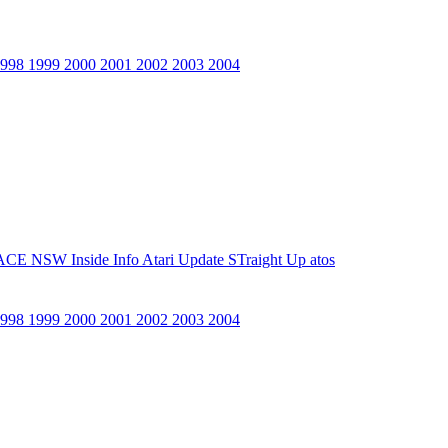
1998
1999
2000
2001
2002
2003
2004
ACE NSW Inside Info
Atari Update
STraight Up
atos
1998
1999
2000
2001
2002
2003
2004