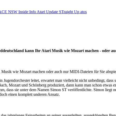
ACE NSW Inside Info
Atari Update
STraight Up
atos
ddeutschland kann Ihr Atari Musik wie Mozart machen - oder au
 Musik wie Mozart machen oder auch nur MIDI-Dateien für Sie abspiel
n Jugendorchester leitet, erwartet man vielleicht nicht unbedingt, dass
ch, Mozart und Schönberg produziert, dann kann man schon etwas erw
ramm, dass sie unter dem Namen Simon ST veröffentlichte. Simon liegt 
edoch einen komplett underen Ansatz.
e, das jahrelange Feinarbeiten an seiner ausgefeilten, ausgeklügelten 