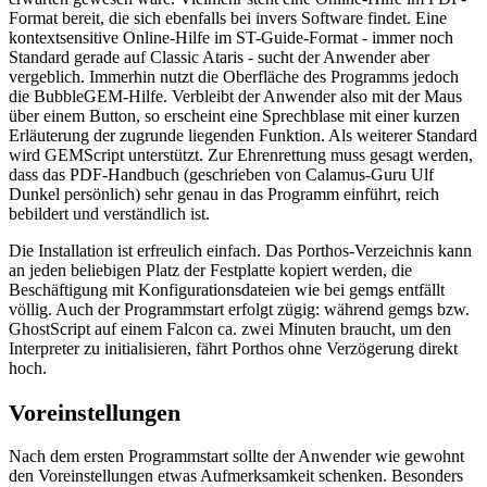
Format bereit, die sich ebenfalls bei invers Software findet. Eine
kontextsensitive Online-Hilfe im ST-Guide-Format - immer noch
Standard gerade auf Classic Ataris - sucht der Anwender aber
vergeblich. Immerhin nutzt die Oberfläche des Programms jedoch
die BubbleGEM-Hilfe. Verbleibt der Anwender also mit der Maus
über einem Button, so erscheint eine Sprechblase mit einer kurzen
Erläuterung der zugrunde liegenden Funktion. Als weiterer Standard
wird GEMScript unterstützt. Zur Ehrenrettung muss gesagt werden,
dass das PDF-Handbuch (geschrieben von Calamus-Guru Ulf
Dunkel persönlich) sehr genau in das Programm einführt, reich
bebildert und verständlich ist.
Die Installation ist erfreulich einfach. Das Porthos-Verzeichnis kann
an jeden beliebigen Platz der Festplatte kopiert werden, die
Beschäftigung mit Konfigurationsdateien wie bei gemgs entfällt
völlig. Auch der Programmstart erfolgt zügig: während gemgs bzw.
GhostScript auf einem Falcon ca. zwei Minuten braucht, um den
Interpreter zu initialisieren, fährt Porthos ohne Verzögerung direkt
hoch.
Voreinstellungen
Nach dem ersten Programmstart sollte der Anwender wie gewohnt
den Voreinstellungen etwas Aufmerksamkeit schenken. Besonders