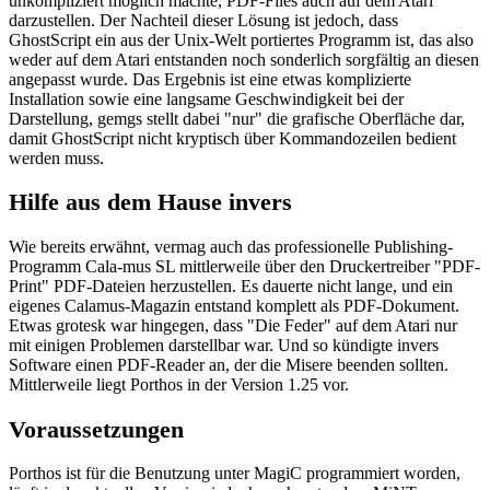
unkompliziert möglich machte, PDF-Files auch auf dem Atari
darzustellen. Der Nachteil dieser Lösung ist jedoch, dass
GhostScript ein aus der Unix-Welt portiertes Programm ist, das also
weder auf dem Atari entstanden noch sonderlich sorgfältig an diesen
angepasst wurde. Das Ergebnis ist eine etwas komplizierte
Installation sowie eine langsame Geschwindigkeit bei der
Darstellung, gemgs stellt dabei "nur" die grafische Oberfläche dar,
damit GhostScript nicht kryptisch über Kommandozeilen bedient
werden muss.
Hilfe aus dem Hause invers
Wie bereits erwähnt, vermag auch das professionelle Publishing-
Programm Cala-mus SL mittlerweile über den Druckertreiber "PDF-
Print" PDF-Dateien herzustellen. Es dauerte nicht lange, und ein
eigenes Calamus-Magazin entstand komplett als PDF-Dokument.
Etwas grotesk war hingegen, dass "Die Feder" auf dem Atari nur
mit einigen Problemen darstellbar war. Und so kündigte invers
Software einen PDF-Reader an, der die Misere beenden sollten.
Mittlerweile liegt Porthos in der Version 1.25 vor.
Voraussetzungen
Porthos ist für die Benutzung unter MagiC programmiert worden,