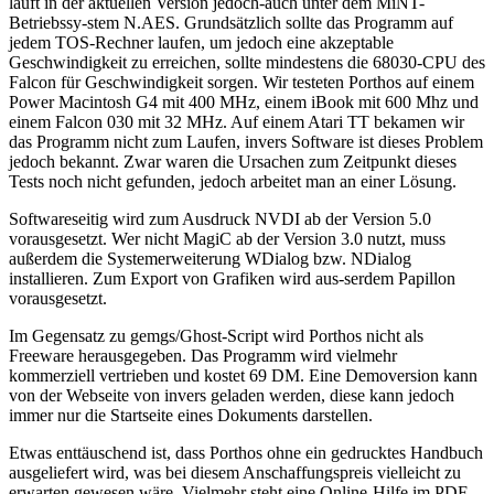
läuft in der aktuellen Version jedoch-auch unter dem MiNT-
Betriebssy-stem N.AES. Grundsätzlich sollte das Programm auf
jedem TOS-Rechner laufen, um jedoch eine akzeptable
Geschwindigkeit zu erreichen, sollte mindestens die 68030-CPU des
Falcon für Geschwindigkeit sorgen. Wir testeten Porthos auf einem
Power Macintosh G4 mit 400 MHz, einem iBook mit 600 Mhz und
einem Falcon 030 mit 32 MHz. Auf einem Atari TT bekamen wir
das Programm nicht zum Laufen, invers Software ist dieses Problem
jedoch bekannt. Zwar waren die Ursachen zum Zeitpunkt dieses
Tests noch nicht gefunden, jedoch arbeitet man an einer Lösung.
Softwareseitig wird zum Ausdruck NVDI ab der Version 5.0
vorausgesetzt. Wer nicht MagiC ab der Version 3.0 nutzt, muss
außerdem die Systemerweiterung WDialog bzw. NDialog
installieren. Zum Export von Grafiken wird aus-serdem Papillon
vorausgesetzt.
Im Gegensatz zu gemgs/Ghost-Script wird Porthos nicht als
Freeware herausgegeben. Das Programm wird vielmehr
kommerziell vertrieben und kostet 69 DM. Eine Demoversion kann
von der Webseite von invers geladen werden, diese kann jedoch
immer nur die Startseite eines Dokuments darstellen.
Etwas enttäuschend ist, dass Porthos ohne ein gedrucktes Handbuch
ausgeliefert wird, was bei diesem Anschaffungspreis vielleicht zu
erwarten gewesen wäre. Vielmehr steht eine Online-Hilfe im PDF-