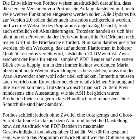
Die Entwickler von Porthos weisen ausdrücklich darauf hin, dass
diese ersten Versionen von Porthos ein Anfang darstellen und noch
viele weitere Funktionen eingesetzt werden sollen. Alle Updates bis
zur Version 2.0 sollen daher auch kostenlos nachgereicht werden,
und wer die Webseite des Programms regelmäßig besucht, findet
auch erfreulich oft Aktualisierungen. Trotzdem handelt es sich hier
nicht um ein Preview, da der Preis von immerhin 70 DMeinen recht
realen Griff in die Brieftasche erfordert. Nun kann darüber gestritten
werden, ob ein Werkzeug, das auf anderen Plattformen in höherer
Qualität kostenlos verteilt wird, tatsächlich 70 DMwert ist. Zwar
erscheint der Preis für einen "simplen" PDF-Reader auf den ersten
Blick etwas happig, um in dem immer kleiner werdenden Markt
überhaupt noch Weiterentwicklungen sicherzustellen, muss ihn der
Atari-Anwender aber wohl oder übel schlucken. Immerhin müssen
auch Vertrieb und Entwickler bei einer relativ kleinen Streuung auf
ihre Kosten kommen. Trotzdem wünscht man sich zu dem Preis
mindestens eine Ausstattung, wie sie ASH bei gleich teuren
Produkten bietet: ein gedrucktes Handbuch und mindestens eine
Schutzhülle sind hier Standard.
Porthos schließt jedoch ohne Zweifel eine trotz gemgs und Ghost-
Script klaffende Lücke auf dem Atari und bietet die Darstellung
bzw. den Ausdruck von PDF-Dateien in maximaler
Geschwindigkeit und akzeptabler Qualität. Wir dürfen gespannt
sein, wie sich das Programm entwickelt und welche Optimierungen