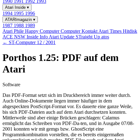
1990
1991
1992
1993
Atari Inside
▾
1994
1995
1996
ATARImagazin
▾
1987
1988
1989
Atari Phile
Happy Computer
Computer Kontakt
Atari Times
Hitdisk
ACE NSW Inside Info
Atari Update
STraight Up
atos
← ST-Computer 12 / 2001
Porthos 1.25: PDF auf dem
Atari
Software
Das PDF-Format setzt sich im Druckbereich immer weiter durch.
Auch Online-Dokumente liegen immer häufiger in dem
abgespeckten PostScript-Format vor. Es dauerte eine ganze Weile,
bis sich PDF-Dateien auch auf dem Atari durchsetzen konnten.
Mittlerweile sind aber einige Brücken geschlagen: Calamus
ermöglicht das Schreiben von PDF-Da-ten, und in Ausgabe 07/08-
2001 konnten wir mit gemgs bzw. GhostScript eine
Programmkombination vorstellen, die es bereits einigermaßen