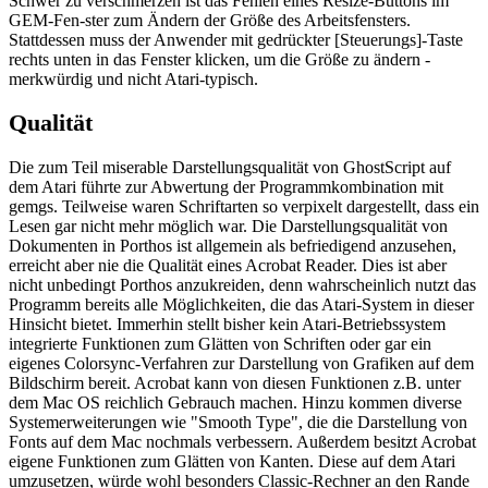
Schwer zu verschmerzen ist das Fehlen eines Resize-Buttons im
GEM-Fen-ster zum Ändern der Größe des Arbeitsfensters.
Stattdessen muss der Anwender mit gedrückter [Steuerungs]-Taste
rechts unten in das Fenster klicken, um die Größe zu ändern -
merkwürdig und nicht Atari-typisch.
Qualität
Die zum Teil miserable Darstellungsqualität von GhostScript auf
dem Atari führte zur Abwertung der Programmkombination mit
gemgs. Teilweise waren Schriftarten so verpixelt dargestellt, dass ein
Lesen gar nicht mehr möglich war. Die Darstellungsqualität von
Dokumenten in Porthos ist allgemein als befriedigend anzusehen,
erreicht aber nie die Qualität eines Acrobat Reader. Dies ist aber
nicht unbedingt Porthos anzukreiden, denn wahrscheinlich nutzt das
Programm bereits alle Möglichkeiten, die das Atari-System in dieser
Hinsicht bietet. Immerhin stellt bisher kein Atari-Betriebssystem
integrierte Funktionen zum Glätten von Schriften oder gar ein
eigenes Colorsync-Verfahren zur Darstellung von Grafiken auf dem
Bildschirm bereit. Acrobat kann von diesen Funktionen z.B. unter
dem Mac OS reichlich Gebrauch machen. Hinzu kommen diverse
Systemerweiterungen wie "Smooth Type", die die Darstellung von
Fonts auf dem Mac nochmals verbessern. Außerdem besitzt Acrobat
eigene Funktionen zum Glätten von Kanten. Diese auf dem Atari
umzusetzen, würde wohl besonders Classic-Rechner an den Rande