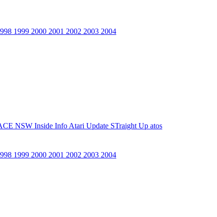
1998
1999
2000
2001
2002
2003
2004
ACE NSW Inside Info
Atari Update
STraight Up
atos
1998
1999
2000
2001
2002
2003
2004