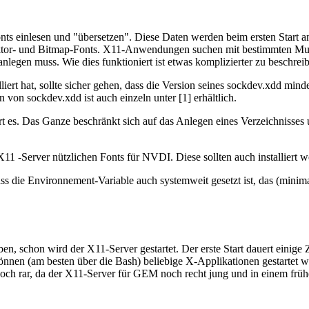
 einlesen und "übersetzen". Diese Daten werden beim ersten Start ang
ktor- und Bitmap-Fonts. X11-Anwendungen suchen mit bestimmten Muste
anlegen muss. Wie dies funktioniert ist etwas komplizierter zu beschreib
t hat, sollte sicher gehen, dass die Version seines sockdev.xdd mindes
on sockdev.xdd ist auch einzeln unter [1] erhältlich.
iert es. Das Ganze beschränkt sich auf das Anlegen eines Verzeichnisse
 X11 -Server nützlichen Fonts für NVDI. Diese sollten auch installiert 
ass die Environnement-Variable auch systemweit gesetzt ist, das (minim
 schon wird der X11-Server gestartet. Der erste Start dauert einige Ze
 können (am besten über die Bash) beliebige X-Applikationen gestartet w
ch rar, da der X11-Server für GEM noch recht jung und in einem frühe