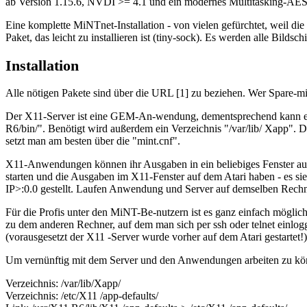
ab Version 1.15.6, NVDI >= 4.1 und ein modernes Multitasking-AE
Eine komplette MiNTnet-Installation - von vielen gefürchtet, weil die
Paket, das leicht zu installieren ist (tiny-sock). Es werden alle Bild
Installation
Alle nötigen Pakete sind über die URL [1] zu beziehen. Wer Spare-m
Der X11-Server ist eine GEM-An-wendung, dementsprechend kann er in 
R6/bin/". Benötigt wird außerdem ein Verzeichnis "/var/lib/ Xapp". 
setzt man am besten über die "mint.cnf".
X11-Anwendungen können ihr Ausgaben in ein beliebiges Fenster auf
starten und die Ausgaben im X11-Fenster auf dem Atari haben - es sie
IP>:0.0 gestellt. Laufen Anwendung und Server auf demselben Rechne
Für die Profis unter den MiNT-Be-nutzern ist es ganz einfach möglic
zu dem anderen Rechner, auf dem man sich per ssh oder telnet einlogg
(vorausgesetzt der X11 -Server wurde vorher auf dem Atari gestartet!)
Um vernünftig mit dem Server und den Anwendungen arbeiten zu können
Verzeichnis: /var/lib/Xapp/
Verzeichnis: /etc/X11 /app-defaults/