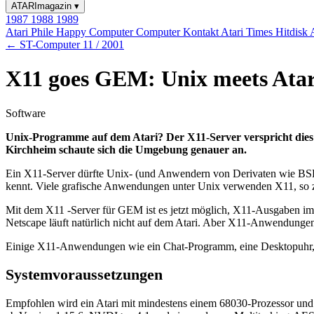
ATARImagazin
▾
1987
1988
1989
Atari Phile
Happy Computer
Computer Kontakt
Atari Times
Hitdisk
← ST-Computer 11 / 2001
X11 goes GEM: Unix meets Atar
Software
Unix-Programme auf dem Atari? Der X11-Server verspricht dies
Kirchheim schaute sich die Umgebung genauer an.
Ein X11-Server dürfte Unix- (und Anwendern von Derivaten wie BSD,
kennt. Viele grafische Anwendungen unter Unix verwenden X11, so 
Mit dem X11 -Server für GEM ist es jetzt möglich, X11-Ausgaben im G
Netscape läuft natürlich nicht auf dem Atari. Aber X11-Anwendungen, d
Einige X11-Anwendungen wie ein Chat-Programm, eine Desktopuhr, ein 
Systemvoraussetzungen
Empfohlen wird ein Atari mit mindestens einem 68030-Prozessor und 