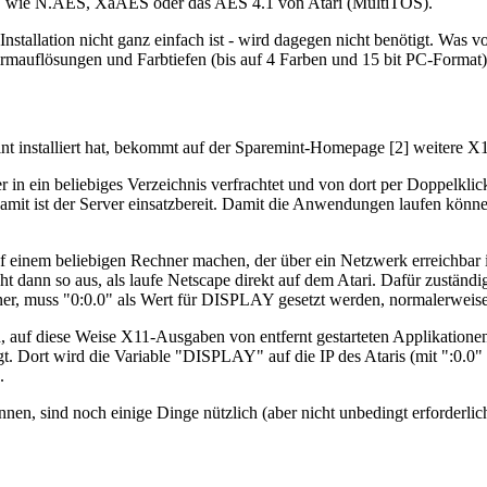
S wie N.AES, XaAES oder das AES 4.1 von Atari (MultiTOS).
 Installation nicht ganz einfach ist - wird dagegen nicht benötigt. Was 
schirmauflösungen und Farbtiefen (bis auf 4 Farben und 15 bit PC-Format) 
int installiert hat, bekommt auf der Sparemint-Homepage [2] weitere
ein beliebiges Verzeichnis verfrachtet und von dort per Doppelklick 
Damit ist der Server einsatzbereit. Damit die Anwendungen laufen könn
 einem beliebigen Rechner machen, der über ein Netzwerk erreichbar 
ht dann so aus, als laufe Netscape direkt auf dem Atari. Dafür zustän
r, muss "0:0.0" als Wert für DISPLAY gesetzt werden, normalerweise s
h, auf diese Weise X11-Ausgaben von entfernt gestarteten Applikatione
t. Dort wird die Variable "DISPLAY" auf die IP des Ataris (mit ":0.0"
.
, sind noch einige Dinge nützlich (aber nicht unbedingt erforderlich