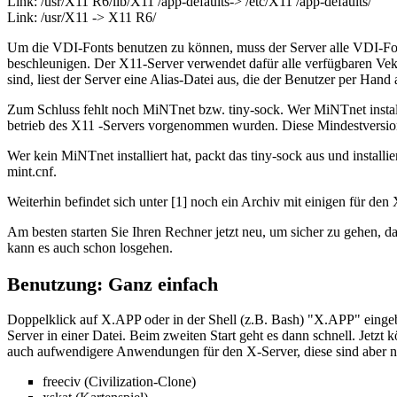
Link: /usr/X11 R6/lib/X11 /app-defaults-> /etc/X11 /app-defaults/
Link: /usr/X11 -> X11 R6/
Um die VDI-Fonts benutzen zu können, muss der Server alle VDI-Fonts
beschleunigen. Der X11-Server verwendet dafür alle verfügbaren Ve
sind, liest der Server eine Alias-Datei aus, die der Benutzer per Hand 
Zum Schluss fehlt noch MiNTnet bzw. tiny-sock. Wer MiNTnet installier
betrieb des X11 -Servers vorgenommen wurden. Diese Mindestversion v
Wer kein MiNTnet installiert hat, packt das tiny-sock aus und install
mint.cnf.
Weiterhin befindet sich unter [1] noch ein Archiv mit einigen für den
Am besten starten Sie Ihren Rechner jetzt neu, um sicher zu gehen, d
kann es auch schon losgehen.
Benutzung: Ganz einfach
Doppelklick auf X.APP oder in der Shell (z.B. Bash) "X.APP" eingeben,
Server in einer Datei. Beim zweiten Start geht es dann schnell. Jetzt
auch aufwendigere Anwendungen für den X-Server, diese sind aber no
freeciv (Civilization-Clone)