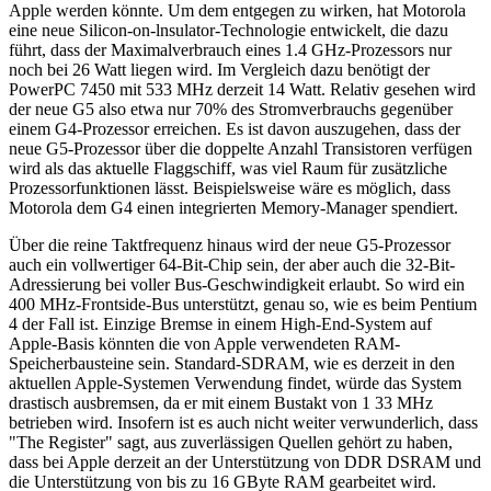
Apple werden könnte. Um dem entgegen zu wirken, hat Motorola
eine neue Silicon-on-lnsulator-Technologie entwickelt, die dazu
führt, dass der Maximalverbrauch eines 1.4 GHz-Prozessors nur
noch bei 26 Watt liegen wird. Im Vergleich dazu benötigt der
PowerPC 7450 mit 533 MHz derzeit 14 Watt. Relativ gesehen wird
der neue G5 also etwa nur 70% des Stromverbrauchs gegenüber
einem G4-Prozessor erreichen. Es ist davon auszugehen, dass der
neue G5-Prozessor über die doppelte Anzahl Transistoren verfügen
wird als das aktuelle Flaggschiff, was viel Raum für zusätzliche
Prozessorfunktionen lässt. Beispielsweise wäre es möglich, dass
Motorola dem G4 einen integrierten Memory-Manager spendiert.
Über die reine Taktfrequenz hinaus wird der neue G5-Prozessor
auch ein vollwertiger 64-Bit-Chip sein, der aber auch die 32-Bit-
Adressierung bei voller Bus-Geschwindigkeit erlaubt. So wird ein
400 MHz-Frontside-Bus unterstützt, genau so, wie es beim Pentium
4 der Fall ist. Einzige Bremse in einem High-End-System auf
Apple-Basis könnten die von Apple verwendeten RAM-
Speicherbausteine sein. Standard-SDRAM, wie es derzeit in den
aktuellen Apple-Systemen Verwendung findet, würde das System
drastisch ausbremsen, da er mit einem Bustakt von 1 33 MHz
betrieben wird. Insofern ist es auch nicht weiter verwunderlich, dass
"The Register" sagt, aus zuverlässigen Quellen gehört zu haben,
dass bei Apple derzeit an der Unterstützung von DDR DSRAM und
die Unterstützung von bis zu 16 GByte RAM gearbeitet wird.