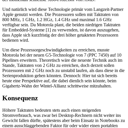
Und natürlich wird diese Technologie primär vom Langzeit-Partner
Apple genutzt werden. Die Prozessoren sollen mit Taktraten von
800 MHz, 1 GHz, 1.2 HGz, 1.4 GHz und maximal 1.6 GHz
verfügbar sein. Da Motorola plant, die beiden niedrigen Taktraten
für Embedded-Systeme [1] zu verwenden, ist davon auszugehen,
dass Apple sich kurzfristig der drei höher getakteten Prozessoren
bedienen wird.
Um diese Prozessorgeschwindigkeiten zu erreichen, musste
Motorola bei der neuen G5-Technologie von 7 (PPC 7450) auf 10
Pipelines erweitern. Theoretisch wäre die neueste Technik auch im
Stande, Taktraten von 2 GHz zu erreichen, doch derzeit sollen
Prozessoren mit 2 GHz noch zu unstabil laufen, als dass diese in die
Serienproduktion gehen könnten. Dennoch: Hier tut sich bereits
heute eine Perspektive auf, die dabei dienlich sein könnte, beim
Gigahertz-Wahn der Wintel-Allianz schrittweise mitzuhalten.
Konsequenz
Höhere Taktraten bedeuten stets auch einen steigenden
Stromverbrauch, was zwar bei Desktop-Rechnern nicht weiter ins
Gewicht fallen dürfte, spätestens aber beim Einsatz in Notebooks zu
einem ausschlaggebenden Faktor für oder wider einen portablen