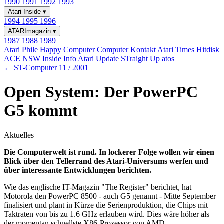
1990
1991
1992
1993
Atari Inside
▾
1994
1995
1996
ATARImagazin
▾
1987
1988
1989
Atari Phile
Happy Computer
Computer Kontakt
Atari Times
Hitdisk
ACE NSW Inside Info
Atari Update
STraight Up
atos
← ST-Computer 11 / 2001
Open System: Der PowerPC
G5 kommt
Aktuelles
Die Computerwelt ist rund. In lockerer Folge wollen wir einen
Blick über den Tellerrand des Atari-Universums werfen und
über interessante Entwicklungen berichten.
Wie das englische IT-Magazin "The Register" berichtet, hat
Motorola den PowerPC 8500 - auch G5 genannt - Mitte September
finalisiert und plant in Kürze die Serienproduktion, die Chips mit
Taktraten von bis zu 1.6 GHz erlauben wird. Dies wäre höher als
der momentan schnellste X86-Prozessor von AMD.