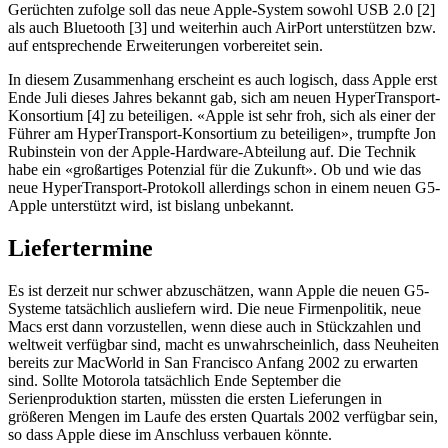
Gerüchten zufolge soll das neue Apple-System sowohl USB 2.0 [2]
als auch Bluetooth [3] und weiterhin auch AirPort unterstützen bzw.
auf entsprechende Erweiterungen vorbereitet sein.
In diesem Zusammenhang erscheint es auch logisch, dass Apple erst
Ende Juli dieses Jahres bekannt gab, sich am neuen HyperTransport-
Konsortium [4] zu beteiligen. «Apple ist sehr froh, sich als einer der
Führer am HyperTransport-Konsortium zu beteiligen», trumpfte Jon
Rubinstein von der Apple-Hardware-Abteilung auf. Die Technik
habe ein «großartiges Potenzial für die Zukunft». Ob und wie das
neue HyperTransport-Protokoll allerdings schon in einem neuen G5-
Apple unterstützt wird, ist bislang unbekannt.
Liefertermine
Es ist derzeit nur schwer abzuschätzen, wann Apple die neuen G5-
Systeme tatsächlich ausliefern wird. Die neue Firmenpolitik, neue
Macs erst dann vorzustellen, wenn diese auch in Stückzahlen und
weltweit verfügbar sind, macht es unwahrscheinlich, dass Neuheiten
bereits zur MacWorld in San Francisco Anfang 2002 zu erwarten
sind. Sollte Motorola tatsächlich Ende September die
Serienproduktion starten, müssten die ersten Lieferungen in
größeren Mengen im Laufe des ersten Quartals 2002 verfügbar sein,
so dass Apple diese im Anschluss verbauen könnte.