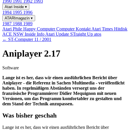
1990
1991
1992
1993
Atari Inside
▾
1994
1995
1996
ATARImagazin
▾
1987
1988
1989
Atari Phile
Happy Computer
Computer Kontakt
Atari Times
Hitdisk
ACE NSW Inside Info
Atari Update
STraight Up
atos
← ST-Computer 11 / 2001
Aniplayer 2.17
Software
Lange ist es her, dass wir einen ausführlichen Bericht über
Aniplayer - die Referenz in Sachen Multimedia - veröffentlicht
haben. In regelmäßigen Abständen versorgt uns der
französische Programmierer Didier Mequignon mit neuen
Versionen, um das Programm komfortabler zu gestalten und
dem Stand der Technik anzupassen.
Was bisher geschah
Lange ist es her, dass wir einen ausführlichen Bericht über