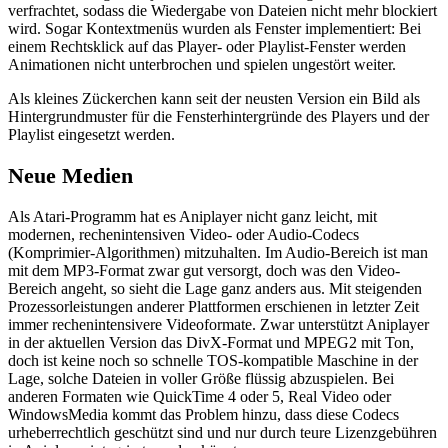
verfrachtet, sodass die Wiedergabe von Dateien nicht mehr blockiert
wird. Sogar Kontextmenüs wurden als Fenster implementiert: Bei
einem Rechtsklick auf das Player- oder Playlist-Fenster werden
Animationen nicht unterbrochen und spielen ungestört weiter.
Als kleines Zückerchen kann seit der neusten Version ein Bild als
Hintergrundmuster für die Fensterhintergründe des Players und der
Playlist eingesetzt werden.
Neue Medien
Als Atari-Programm hat es Aniplayer nicht ganz leicht, mit
modernen, rechenintensiven Video- oder Audio-Codecs
(Komprimier-Algorithmen) mitzuhalten. Im Audio-Bereich ist man
mit dem MP3-Format zwar gut versorgt, doch was den Video-
Bereich angeht, so sieht die Lage ganz anders aus. Mit steigenden
Prozessorleistungen anderer Plattformen erschienen in letzter Zeit
immer rechenintensivere Videoformate. Zwar unterstützt Aniplayer
in der aktuellen Version das DivX-Format und MPEG2 mit Ton,
doch ist keine noch so schnelle TOS-kompatible Maschine in der
Lage, solche Dateien in voller Größe flüssig abzuspielen. Bei
anderen Formaten wie QuickTime 4 oder 5, Real Video oder
WindowsMedia kommt das Problem hinzu, dass diese Codecs
urheberrechtlich geschützt sind und nur durch teure Lizenzgebühren