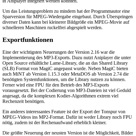
in Aniplayer integriert werden könnten.
Um das Leistungsproblem zu mindern hat der Programmautor eine
Sparversion für MPEG-Wiedergabe eingebaut. Durch Überspringen
diverser Daten kann bei kleinerer Bildgröße ein MPEG-Movie auf
schnelleren Maschinen ruckelfrei abgespielt werden.
Exportfunktionen
Eine der wichtigsten Neuerungen der Version 2.16 war die
Implementierung des MP3-Exports. Dazu nutzt Aniplayer die unter
Open Source erhältliche Lame-Library, die an das Shared Library
(SLB) Format von MagiC angepasst wurde. Neben MagiC bieten
auch MiNT ab Version 1.15.3 oder MetaDOS ab Version 2.74 die
benötigten Systemfunktionen, um die Library nutzen zu können.
Ferner wird eine FPU für den Betrieb des MP3-Exports
vorausgesetzt. Bei der Codierung von MP3-Dateien ist viel Geduld
angesagt, da die komplexen Kodier-Algorithmen extrem viel
Rechenzeit benötigen.
Ein anderes interessantes Feature ist der Export der Tonspur von
MPEG-Videos ins MP2-Format. Dafür ist weder Library noch FPU
nötig, zudem ist der Rechenaufwand erheblich kleiner.
Die größte Neuerung der neusten Version ist die Möglichkeit, Bilder