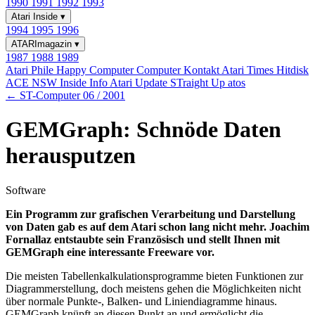
1990
1991
1992
1993
Atari Inside
▾
1994
1995
1996
ATARImagazin
▾
1987
1988
1989
Atari Phile
Happy Computer
Computer Kontakt
Atari Times
Hitdisk
ACE NSW Inside Info
Atari Update
STraight Up
atos
← ST-Computer 06 / 2001
GEMGraph: Schnöde Daten
herausputzen
Software
Ein Programm zur grafischen Verarbeitung und Darstellung
von Daten gab es auf dem Atari schon lang nicht mehr. Joachim
Fornallaz entstaubte sein Französisch und stellt Ihnen mit
GEMGraph eine interessante Freeware vor.
Die meisten Tabellenkalkulationsprogramme bieten Funktionen zur
Diagrammerstellung, doch meistens gehen die Möglichkeiten nicht
über normale Punkte-, Balken- und Liniendiagramme hinaus.
GEMGraph knüpft an diesen Punkt an und ermöglicht die