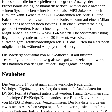
ist besonders die im Abspielfenster integrierte Anzeige der
Prozessorauslastung, bestimmt diese doch, wieviel der Anwender
seinem System neben seiner Funktion als „MP3-Jukebox" noch
zumuten kann. Gehen reine 68030-Maschinen wie Atari TT und
Falcon 030 hier relativ schnell in die Knie, so kann auf einem Milan
oder Hades nebenbei noch locker z.B. in einer Textverarbeitung
gearbeitet werden. Noch schneller geht es natürlich unter
MagiCMac auf einem G3- bzw. G4-Mac zu. Die Systemauslastung
liegt hier bei gerade mal 20 bis 30 Prozent, was z.B. auch
aufwändigere Herausforderungen wie z.B. das Surfen im Netz noch
möglich macht, während Aniplayer im Hintergrund läuft.
Die Wiedergabequalität von MP3-Stücken ist auf unseren
Testkonfigurationen durchweg als sehr gut zu bezeichnen - wobei
dies natürlich von der Qualität der Eingangsdatei abhängt.
Neuheiten
Die Version 2.14 bietet auch einige wirkliche Neuerungen.
Wichtigste Ergänzung ist sicher, dass nun auch Au-diodaten im
DVSM-Format (Winrec) unterstützt werden. Hinzu gekommen sind
auch einige GEMScript-Kommandos, so z.B. zur Konvertierung
von MPEG-Dateien oder Verzeichnissen. Der Playliste wurde ein
etwas neues Aussehen verpasst, außerdem verträgt sie nunmehr bis
zu 256 Einträge. Falcon-Besitzer können sich über optimierte DSP-