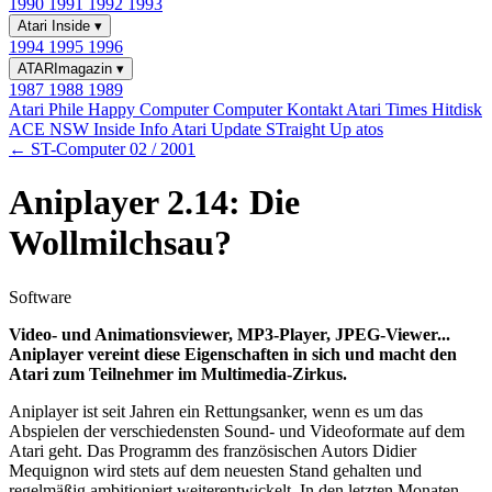
1990
1991
1992
1993
Atari Inside
▾
1994
1995
1996
ATARImagazin
▾
1987
1988
1989
Atari Phile
Happy Computer
Computer Kontakt
Atari Times
Hitdisk
ACE NSW Inside Info
Atari Update
STraight Up
atos
← ST-Computer 02 / 2001
Aniplayer 2.14: Die
Wollmilchsau?
Software
Video- und Animationsviewer, MP3-Player, JPEG-Viewer...
Aniplayer vereint diese Eigenschaften in sich und macht den
Atari zum Teilnehmer im Multimedia-Zirkus.
Aniplayer ist seit Jahren ein Rettungsanker, wenn es um das
Abspielen der verschiedensten Sound- und Videoformate auf dem
Atari geht. Das Programm des französischen Autors Didier
Mequignon wird stets auf dem neuesten Stand gehalten und
regelmäßig ambitioniert weiterentwickelt. In den letzten Monaten