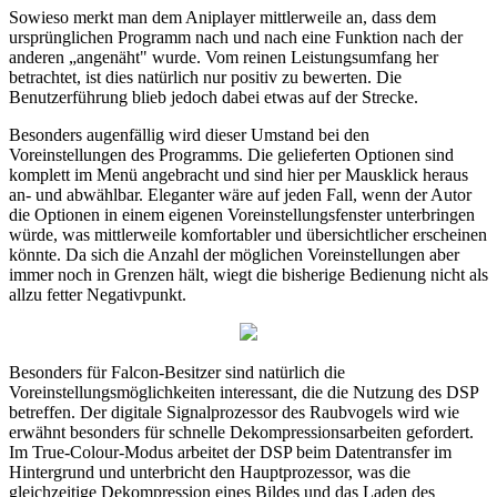
Sowieso merkt man dem Aniplayer mittlerweile an, dass dem
ursprünglichen Programm nach und nach eine Funktion nach der
anderen „angenäht" wurde. Vom reinen Leistungsumfang her
betrachtet, ist dies natürlich nur positiv zu bewerten. Die
Benutzerführung blieb jedoch dabei etwas auf der Strecke.
Besonders augenfällig wird dieser Umstand bei den
Voreinstellungen des Programms. Die gelieferten Optionen sind
komplett im Menü angebracht und sind hier per Mausklick heraus
an- und abwählbar. Eleganter wäre auf jeden Fall, wenn der Autor
die Optionen in einem eigenen Voreinstellungsfenster unterbringen
würde, was mittlerweile komfortabler und übersichtlicher erscheinen
könnte. Da sich die Anzahl der möglichen Voreinstellungen aber
immer noch in Grenzen hält, wiegt die bisherige Bedienung nicht als
allzu fetter Negativpunkt.
Besonders für Falcon-Besitzer sind natürlich die
Voreinstellungsmöglichkeiten interessant, die die Nutzung des DSP
betreffen. Der digitale Signalprozessor des Raubvogels wird wie
erwähnt besonders für schnelle Dekompressionsarbeiten gefordert.
Im True-Colour-Modus arbeitet der DSP beim Datentransfer im
Hintergrund und unterbricht den Hauptprozessor, was die
gleichzeitige Dekompression eines Bildes und das Laden des