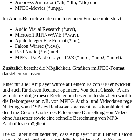
Autodesk Animator (*.fli, *.flh, *.flc) und
MPEG-Movies (*.mpg).
Im Audio-Bereich werden die folgenden Formate unterstützt:
Audio Visual Research (*.avr),
Microsoft RIFF-WAVE (*.wav),
Apple Integer File Format (*.aif),
Falcon Winrec (*.dvs),
Real Audio (*.ra) und
MPEG 1/2 Audio Layer 1/2/3 (*.mp1, *.mp2, *.mp3).
Zusätzlich besteht die Möglichkeit, Grafiken im JPEC-Format
darstellen zu lassen.
Einer für alle? Aniplayer wurde auf einem Falcon 030 entwickelt
und auch für diesen Rechner optimiert. Von den „Classic" Ataris
wird demzufolge dieser Rechner am besten unterstützt. So wird für
die Dekompression z.B. von MPEG-Audio- und Videodaten rege
Nutzung vom DSP des Raubvogels gemacht, was kombiniert mit
der True-Colour-Grafik des Falcon eine Darstellung von Videos
ohne Aussetzer sowie eine schnelle Berechnung von MP3-
Audiofiles ermöglicht.
Die soll aber nicht bedeuten, dass Aniplayer nur auf einem Falcon
seinen Dienst verrichtet. Grundsätzlich ist jedes Atari-System