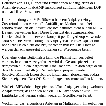
Betreiber von TTs, Clones und Emulationen wichtig, denn das
Alternativprodukt FalcAMP funktioniert aufgrund fehlendem DSP
nicht auf ihren Maschinen.
Die Einbindung von MP3-Stücken hat dem Aniplayer einige
Zusatzfunktionen verschafft. Auffälligstes Merkmal ist dabei
selbstverständlich die Playlist, die sich natürlich nicht nur für MP3-
Dateien verwenden lässt. Diese Übersicht der abzuspielenden
Dateien lässt sich mittlerweile komplett per Drag&Drop verwenden,
sodass Sie bei Verwendung des Aniplayer als MP3-Abspieler nur
noch Ihre Dateien auf die Playlist ziehen müssen. Die Einträge
werden danach angezeigt und stehen zur Wiedergabe bereit.
Über eine kleine Buttonleiste kann die Playlist nun bearbeitet
werden. In einem Anzeigefenster wird die Gesamtspielzeit der
dargestellten Stücke dargestellt. Eine Random-Funktion sorgt dafür,
dass Dateien in zufälliger Reihenfolge abgespielt werden.
Selbstverständlich lassen sich die Listen auch abspeichern, sodass
Sie ihre eigenen „Best Of"-Samm-lungen zusammenstellen können.
Wird ein MP3-Stück abgespielt, so öffnet Aniplayer sein gewohntes
Abspielfenster, das ähnlich wie ein CD-Player bedient wird. Für
Lautstärke und Verlauf stehen wiederum Scrollbalken bereit.
Wichtig für das reibungslose Arbeiten in Multitasking-Umgebungen