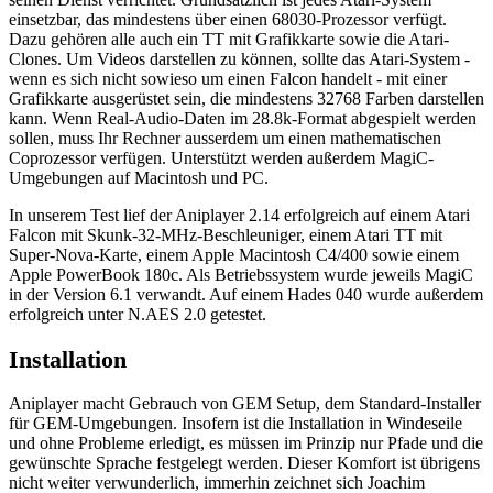
einsetzbar, das mindestens über einen 68030-Prozessor verfügt.
Dazu gehören alle auch ein TT mit Grafikkarte sowie die Atari-
Clones. Um Videos darstellen zu können, sollte das Atari-System -
wenn es sich nicht sowieso um einen Falcon handelt - mit einer
Grafikkarte ausgerüstet sein, die mindestens 32768 Farben darstellen
kann. Wenn Real-Audio-Daten im 28.8k-Format abgespielt werden
sollen, muss Ihr Rechner ausserdem um einen mathematischen
Coprozessor verfügen. Unterstützt werden außerdem MagiC-
Umgebungen auf Macintosh und PC.
In unserem Test lief der Aniplayer 2.14 erfolgreich auf einem Atari
Falcon mit Skunk-32-MHz-Beschleuniger, einem Atari TT mit
Super-Nova-Karte, einem Apple Macintosh C4/400 sowie einem
Apple PowerBook 180c. Als Betriebssystem wurde jeweils MagiC
in der Version 6.1 verwandt. Auf einem Hades 040 wurde außerdem
erfolgreich unter N.AES 2.0 getestet.
Installation
Aniplayer macht Gebrauch von GEM Setup, dem Standard-Installer
für GEM-Umgebungen. Insofern ist die Installation in Windeseile
und ohne Probleme erledigt, es müssen im Prinzip nur Pfade und die
gewünschte Sprache festgelegt werden. Dieser Komfort ist übrigens
nicht weiter verwunderlich, immerhin zeichnet sich Joachim