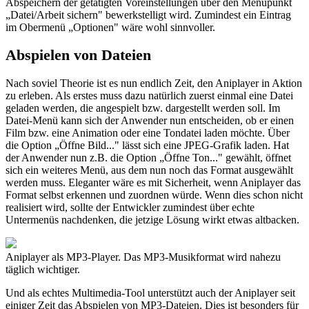
Abspeichern der getätigten Voreinstellungen über den Menüpunkt
„Datei/Arbeit sichern" bewerkstelligt wird. Zumindest ein Eintrag
im Obermenü „Optionen" wäre wohl sinnvoller.
Abspielen von Dateien
Nach soviel Theorie ist es nun endlich Zeit, den Aniplayer in Aktion
zu erleben. Als erstes muss dazu natürlich zuerst einmal eine Datei
geladen werden, die angespielt bzw. dargestellt werden soll. Im
Datei-Menü kann sich der Anwender nun entscheiden, ob er einen
Film bzw. eine Animation oder eine Tondatei laden möchte. Über
die Option „Öffne Bild..." lässt sich eine JPEG-Grafik laden. Hat
der Anwender nun z.B. die Option „Öffne Ton..." gewählt, öffnet
sich ein weiteres Menü, aus dem nun noch das Format ausgewählt
werden muss. Eleganter wäre es mit Sicherheit, wenn Aniplayer das
Format selbst erkennen und zuordnen würde. Wenn dies schon nicht
realisiert wird, sollte der Entwickler zumindest über echte
Untermenüs nachdenken, die jetzige Lösung wirkt etwas altbacken.
Aniplayer als MP3-Player. Das MP3-Musikformat wird nahezu
täglich wichtiger.
Und als echtes Multimedia-Tool unterstützt auch der Aniplayer seit
einiger Zeit das Abspielen von MP3-Dateien. Dies ist besonders für