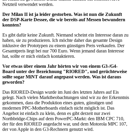
Netzteil verwendet werden.
Der Milan II ist ja leider gestorben. Was ist nun die Zukunft
der DSP-Karte Dessee, die wir bereits auf Messen bewundern
konnten?
Es gibt dafür keine Zukunft. Niemand scheint ein Interesse daran zu
haben, sie zu produzieren. Ich möchte daher das gesamte Design
inklusive der Prototypen zu einem günstigen Preis verkaufen. Der
Gesamtpreis liegt bei nur 700 Euro. Wenn jemand daran Interesse
hat, sollte er mich einfach kontaktieren.
Vor etwas über einem Jahr hörten wir von einem G3-/G4-
Board unter der Bezeichnung "RIORED", und gerüchteweise
sollte sogar MiNT darauf angepasst werden. Was ist daraus
geworden?
Das RIORED-Design wurde im Juni des letzten Jahres auf Eis
gelegt. Nach vielen Marktbeobachtungen sind wir zu der Erkenntnis
gekommen, dass die Produktion eines guten, günstigen und
modernen PPC-Motherboards einfach nicht möglich ist. Das
Angebot ist einfach zu klein, denn es gibt derzeit nur zwei
Northbridge-Chips auf dem PowerPC-Markt: den IBM CPC 710,
der für den RIORED angedacht war, und dem Motorola MPC 107,
der von Apple in den G3-Rechnern genutzt wird.