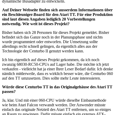
dynamische Busadapter zu entwickeln.
Auf Deiner Webseite finden sich ausserdem Informationen über
ein Beschleuniger-Board für den Atari TT. Für eine Produktion
sind laut diesen Angaben lediglich 20 Vorbestellungen
notwendig. Wie weit ist dieses Projekt?
Bisher haben sich 28 Personen für dieses Projekt gemeldet. Bisher
befindet sich das Ganze noch in der Planungsphase und nichts
wurde programmiert oder entworfen. Die Umsetzung sollte
allerdings recht schnell gelingen, da eigentlich alles aus der
Technologie der Centurbo II genutzt werden kann.
Ich bin eigentlich auf dieses Projekt gekommen, da ich noch
zwanzig 68030-RC50-CPUs auf Lager habe. Die möchte ich jetzt
verkaufen - vielleicht hat ja einer Ihrer Leser Bedarf dafür. Ich denke
nämlich mittlerweile, dass es wirklich besser wäre, die Centurbo 060
auf den TT umzusetzen. Dies sollte mehr Leute interessieren.
Würde diese Centurbo TT in das Originalgehäuse des Atari TT
passen?
Ja, klar. Und mit einer 060-CPU würde dieselbe Einbaumethode
wie beim Atari Falcon verwandt werden. Der Anwender müsste
einfach das originale Netzteil des Atari TT entfernen, um so einiges
an Raum zu gewinnen. Dafür müsste einfach ein externes ATX-