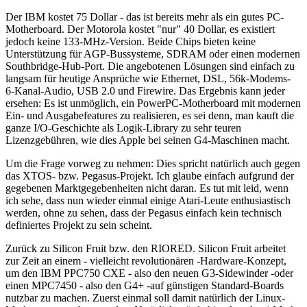
Der IBM kostet 75 Dollar - das ist bereits mehr als ein gutes PC-
Motherboard. Der Motorola kostet "nur" 40 Dollar, es existiert
jedoch keine 133-MHz-Version. Beide Chips bieten keine
Unterstützung für AGP-Bussysteme, SDRAM oder einen modernen
Southbridge-Hub-Port. Die angebotenen Lösungen sind einfach zu
langsam für heutige Ansprüche wie Ethernet, DSL, 56k-Modems-
6-Kanal-Audio, USB 2.0 und Firewire. Das Ergebnis kann jeder
ersehen: Es ist unmöglich, ein PowerPC-Motherboard mit modernen
Ein- und Ausgabefeatures zu realisieren, es sei denn, man kauft die
ganze I/O-Geschichte als Logik-Library zu sehr teuren
Lizenzgebühren, wie dies Apple bei seinen G4-Maschinen macht.
Um die Frage vorweg zu nehmen: Dies spricht natürlich auch gegen
das XTOS- bzw. Pegasus-Projekt. Ich glaube einfach aufgrund der
gegebenen Marktgegebenheiten nicht daran. Es tut mit leid, wenn
ich sehe, dass nun wieder einmal einige Atari-Leute enthusiastisch
werden, ohne zu sehen, dass der Pegasus einfach kein technisch
definiertes Projekt zu sein scheint.
Zurück zu Silicon Fruit bzw. den RIORED. Silicon Fruit arbeitet
zur Zeit an einem - vielleicht revolutionären -Hardware-Konzept,
um den IBM PPC750 CXE - also den neuen G3-Sidewinder -oder
einen MPC7450 - also den G4+ -auf günstigen Standard-Boards
nutzbar zu machen. Zuerst einmal soll damit natürlich der Linux-