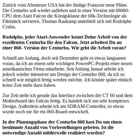
Zurück vom Abenteuer USA hat der findige Franzose neue Pläne.
Die Centurbo soll wieder aufleben und in einer Version mit 68060-
CPU dem Atari Falcon die Königsklasse der 68k-Technologie als
Filetstück servieren. Thomas Raukamp unterhielt sich mit Rodolphe
Czuba.
Rodolphe, jeder Atari-Anwender kennt Deine Arbeit von der
exzellenten Centurbo für den Falcon. Jetzt arbeitest Du an
einer 060- Version der Centurbo. Wie geht die Arbeit voran?
Schnell am Anfang, doch seit Dezember geht es etwas langsamer
voran, da ich an einem sehr wichtigen PowerPC-Projekt einer neuen
amerikanischen Firma mitarbeite. Seit Anfang Januar arbeite ich
jedoch wieder intensiver am Design der Centurbo 060, da ich so
schnell wie möglich fertig werden möchte. Ich könnte später einfach
keine Zeit mehr dazu haben.
Zur Zeit stelle ich gerade das Interface zwischen der CT 60 und dem
Motherboard des Falcon fertig. Es handelt sich um sehr komplexes
Design. Außerdem arbeite ich am SDRAM-Controller, so etwas
wurde noch nie für ein 060-Board entwickelt.
In der Planungsphase der Centurbo 060 hast Du um einen
bestimmte Anzahl von Vorbestellungen gebeten. Ist die
notwendige Anzahl mittlerweile realisiert worden?