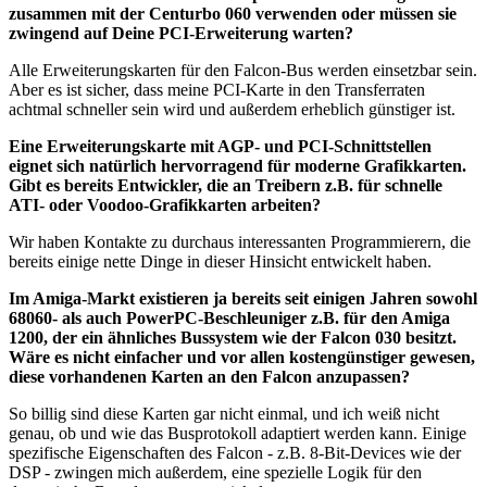
zusammen mit der Centurbo 060 verwenden oder müssen sie
zwingend auf Deine PCI-Erweiterung warten?
Alle Erweiterungskarten für den Falcon-Bus werden einsetzbar sein.
Aber es ist sicher, dass meine PCI-Karte in den Transferraten
achtmal schneller sein wird und außerdem erheblich günstiger ist.
Eine Erweiterungskarte mit AGP- und PCI-Schnittstellen
eignet sich natürlich hervorragend für moderne Grafikkarten.
Gibt es bereits Entwickler, die an Treibern z.B. für schnelle
ATI- oder Voodoo-Grafikkarten arbeiten?
Wir haben Kontakte zu durchaus interessanten Programmierern, die
bereits einige nette Dinge in dieser Hinsicht entwickelt haben.
Im Amiga-Markt existieren ja bereits seit einigen Jahren sowohl
68060- als auch PowerPC-Beschleuniger z.B. für den Amiga
1200, der ein ähnliches Bussystem wie der Falcon 030 besitzt.
Wäre es nicht einfacher und vor allen kostengünstiger gewesen,
diese vorhandenen Karten an den Falcon anzupassen?
So billig sind diese Karten gar nicht einmal, und ich weiß nicht
genau, ob und wie das Busprotokoll adaptiert werden kann. Einige
spezifische Eigenschaften des Falcon - z.B. 8-Bit-Devices wie der
DSP - zwingen mich außerdem, eine spezielle Logik für den