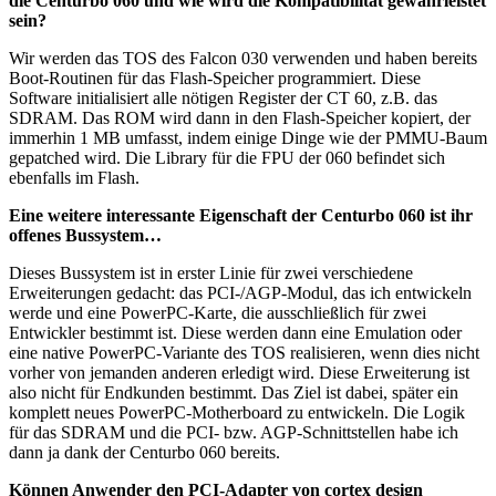
die Centurbo 060 und wie wird die Kompatibilität gewährleistet
sein?
Wir werden das TOS des Falcon 030 verwenden und haben bereits
Boot-Routinen für das Flash-Speicher programmiert. Diese
Software initialisiert alle nötigen Register der CT 60, z.B. das
SDRAM. Das ROM wird dann in den Flash-Speicher kopiert, der
immerhin 1 MB umfasst, indem einige Dinge wie der PMMU-Baum
gepatched wird. Die Library für die FPU der 060 befindet sich
ebenfalls im Flash.
Eine weitere interessante Eigenschaft der Centurbo 060 ist ihr
offenes Bussystem…
Dieses Bussystem ist in erster Linie für zwei verschiedene
Erweiterungen gedacht: das PCI-/AGP-Modul, das ich entwickeln
werde und eine PowerPC-Karte, die ausschließlich für zwei
Entwickler bestimmt ist. Diese werden dann eine Emulation oder
eine native PowerPC-Variante des TOS realisieren, wenn dies nicht
vorher von jemanden anderen erledigt wird. Diese Erweiterung ist
also nicht für Endkunden bestimmt. Das Ziel ist dabei, später ein
komplett neues PowerPC-Motherboard zu entwickeln. Die Logik
für das SDRAM und die PCI- bzw. AGP-Schnittstellen habe ich
dann ja dank der Centurbo 060 bereits.
Können Anwender den PCI-Adapter von cortex design