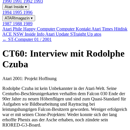
1990
1991
1992
1993
Atari Inside
▾
1994
1995
1996
ATARImagazin
▾
1987
1988
1989
Atari Phile
Happy Computer
Computer Kontakt
Atari Times
Hitdisk
ACE NSW Inside Info
Atari Update
STraight Up
atos
← ST-Computer 01 / 2001
CT60: Interview mit Rodolphe
Czuba
Atari 2001: Projekt Hoffnung
Rodolphe Czuba ist kein Unbekannter in der Atari-Welt. Seine
Centurbo-Beschleunigerkarten verhalfen dem Falcon 030 Ende der
90er Jahre zu neuen Höhenflügen und sind zum Quasi-Standard für
Aufgaben wie Bildbearbeitung und Raytracing bei
leistungshungrigen Falcon-Besitzern geworden. Weniger erfolgreich
war er mit seinen Clone-Projekten: Weder konnte sich der lang
erhoffte Phenix aus der Asche erhaben, noch zündete sein
RIORED-G3-Board.