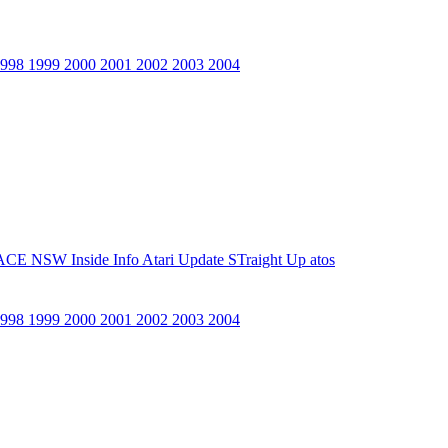
1998
1999
2000
2001
2002
2003
2004
ACE NSW Inside Info
Atari Update
STraight Up
atos
1998
1999
2000
2001
2002
2003
2004