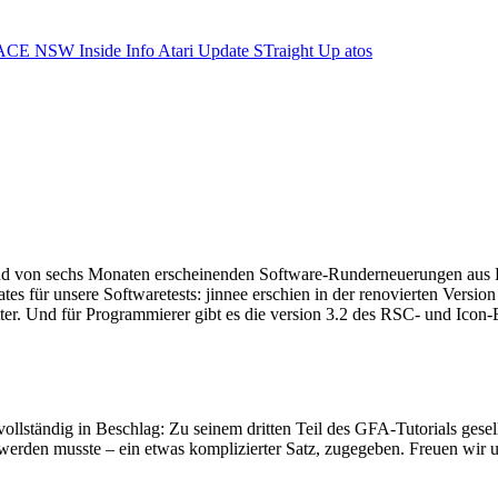
ACE NSW Inside Info
Atari Update
STraight Up
atos
nd von sechs Monaten erscheinenden Software-Runderneuerungen aus He
es für unsere Softwaretests: jinnee erschien in der renovierten Version
ter. Und für Programmierer gibt es die version 3.2 des RSC- und Icon
ständig in Beschlag: Zu seinem dritten Teil des GFA-Tutorials gesell
werden musste – ein etwas komplizierter Satz, zugegeben. Freuen wir un